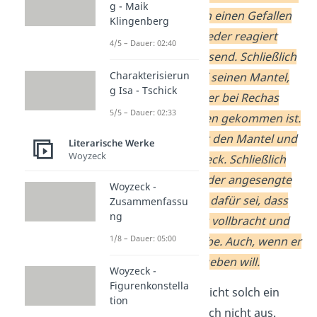
g - Maik
seinen Dank durch einen Gefallen
Klingenberg
erweisen, doch wieder reagiert
4/5 – Dauer: 02:40
Curd zuerst abweisend. Schließlich
Charakterisierun
deutet er aber auf seinen Mantel,
g Isa - Tschick
der durch das Feuer bei Rechas
5/5 – Dauer: 02:33
Rettung zu Schaden gekommen ist.
Nathan betrachtet den Mantel und
Literarische Werke
Woyzeck
küsst den Brandfleck. Schließlich
merkt er an, dass der angesengte
Woyzeck -
Mantel ein Beweis dafür sei, dass
Zusammenfassu
ng
Curd eine gute Tat vollbracht und
1/8 – Dauer: 05:00
Recha gerettet habe. Auch, wenn er
selbst es nicht zugeben will.
Woyzeck -
Figurenkonstella
In einer Klausur reicht solch ein
tion
kurzer Text natürlich nicht aus.