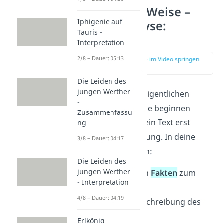
Nathan der Weise –
Iphigenie auf
Szenenanalyse:
Tauris -
Einleitung
Interpretation
2/8 – Dauer: 05:13
zur Stelle im Video springen
(02:01)
Die Leiden des
jungen Werther
Bevor du mit der eigentlichen
-
Analyse einer Szene beginnen
Zusammenfassu
kannst, braucht dein Text erst
ng
einmal eine Einleitung. In deine
3/8 – Dauer: 04:17
Einleitung gehören:
Die Leiden des
jungen Werther
die wichtigsten
Fakten
zum
- Interpretation
Drama
4/8 – Dauer: 04:19
eine kurze Beschreibung des
Inhalts
Erlkönig