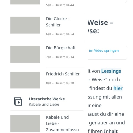
5/8 – Dauer: 04:44
Die Glocke -
Nathan der Weise –
Schiller
Szenenanalyse:
6/8 – Dauer: 04:54
Übersicht
Die Bürgschaft
zur Stelle im Video springen
(01:38)
7/8 – Dauer: 05:14
Wenn du den Inhalt von
Lessings
Friedrich Schiller
Drama
„Nathan der Weise“ noch
8/8 – Dauer: 03:20
nicht kennst, dann findest du
hier
eine Zusammenfassung mit allen
Literarische Werke
Kabale und Liebe
wichtigen Infos. Für eine
Szenenanalyse
schaust du dir eine
Kabale und
Szene des Dramas genauer an und
Liebe -
Zusammenfassu
untersuchst sie auf ihren
Inhalt