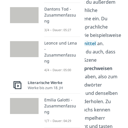
Im Hauptteil gehst du außerdem
Dantons Tod -
noch auf die sprachliche
Zusammenfassu
Gestaltung der Szene ein. Du
ng
schaust dir dabei sprachliche
3/4 – Dauer: 05:27
Besonderheiten, wie beispielsweise
Leonce und Lena
Satzbau
oder
Stilmittel
an.
-
Vielleicht erkennst du auch, dass
Zusammenfassu
die Figuren in der Szene
ng
unterschiedliche
Sprechweisen
4/4 – Dauer: 05:00
oder
Sprachstile
haben, also zum
Literarische Werke
Beispiel viele Fremdwörter
Werke bis zum 18. JH
benutzen oder ein und denselben
Emilia Galotti -
Begriff immer wiederholen. Zu
Zusammenfassu
Beginn des Gesprächs kennen
ng
Nathan und der Tempelherr
1/7 – Dauer: 04:29
einander noch nicht und tasten