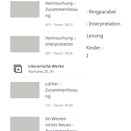
Heimsuchung –
Dauer: 03:52
Zusammenfassu
Nathan der Weise - Ringparabel
ng
Dauer: 04:42
Nathan der Weise - Interpretation
8/9 – Dauer: 04:22
Dauer: 05:22
Gotthold Ephraim Lessing
Heimsuchung –
Dauer: 03:40
Interpretation
Nathan und seine Kinder -
9/9 – Dauer: 04:56
Zusammenfassung
Dauer: 05:09
Literarische Werke
Romane 20. JH
Löcher -
Zusammenfassu
ng
1/5 – Dauer: 05:00
Im Westen
nichts Neues -
Zusammenfassu