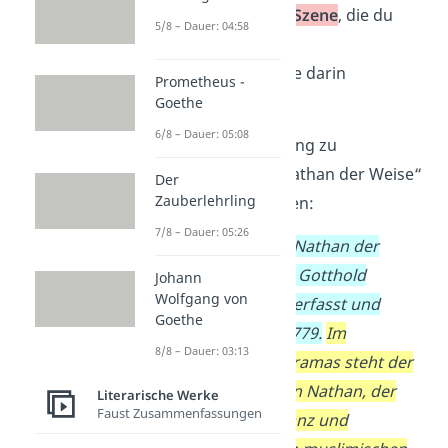
der Name der
Szene
, die du
5/8 – Dauer: 04:58
analysierst
die
Figuren
, die darin
Prometheus -
vorkommen
Goethe
6/8 – Dauer: 05:08
Eine kurze Einleitung zu
Szenenanalyse „Nathan der Weise“
Der
Zauberlehrling
könnte so aussehen:
7/8 – Dauer: 05:26
Das Ideendrama „Nathan der
Weise“ wurde von Gotthold
Johann
Wolfgang von
Ephraim Lessing verfasst und
Goethe
erschien im Jahr 1779.
Im
8/8 – Dauer: 03:13
Mittelpunkt des Dramas steht der
jüdische Kaufmann Nathan, der
Literarische Werke
Faust Zusammenfassungen
durch seine Toleranz und