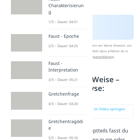
Charakterisierun
g
1/5 – Dauer: 04:51
Faust - Epoche
Nach Beantwortung speichern wir deine Antwort, um
2/5 – Dauer: 04:25
Studyflix zu verbessern. Mehr dazu erfährst du in
unserer
Datenschutzerklärung
.
Faust -
Interpretation
Nathan der Weise –
3/5 – Dauer: 05:21
Szenenanalyse:
Gretchenfrage
Hauptteil
4/5 – Dauer: 03:20
zur Stelle im Video springen
(02:17)
Gretchentragödi
e
Zu Beginn des Hauptteils fasst du
5/5 – Dauer: 05:16
den
Inhalt
der Szene in ein oder