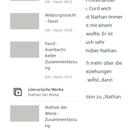
sie vorher noch nie miteinander
4/6 – Dauer: 04:12
gesprochen haben. Curd wich
Walpurgisnacht
einem Gespräch mit Nathan immer
- Faust
aus, da er sich nicht mit einem
5/6 – Dauer: 05:00
Juden unterhalten wollte. Er ist
deshalb anfangs auch sehr
Faust -
Auerbachs
misstrauisch gegenüber Nathan.
Keller
Zusammenfassu
Tipp:
Wenn du noch mehr über die
ng
Figuren und ihre Beziehungen
6/6 – Dauer: 03:21
zueinander wissen willst, dann
schau dir
hier
die
Literarische Werke
Nathan der Weise
Personenkonstellation zu „Nathan
der Weise an“.
Nathan der
Weise -
Zusammenfassu
ng