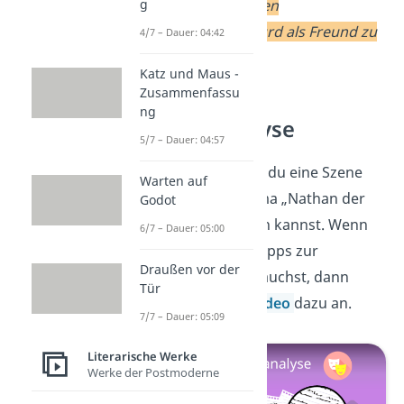
vernünftige Art, den
g
misstrauischen Curd als Freund zu
4/7 – Dauer: 04:42
gewinnen.
Katz und Maus -
Zusammenfassu
ng
Szenenanalyse
5/7 – Dauer: 04:57
Jetzt weißt du, wie du eine Szene
Warten auf
aus Lessings Drama „Nathan der
Godot
Weise“ analysieren kannst. Wenn
6/7 – Dauer: 05:00
du noch weitere Tipps zur
Draußen vor der
Szenenanalyse brauchst, dann
Tür
schau dir unser
Video
dazu an.
7/7 – Dauer: 05:09
Literarische Werke
Werke der Postmoderne