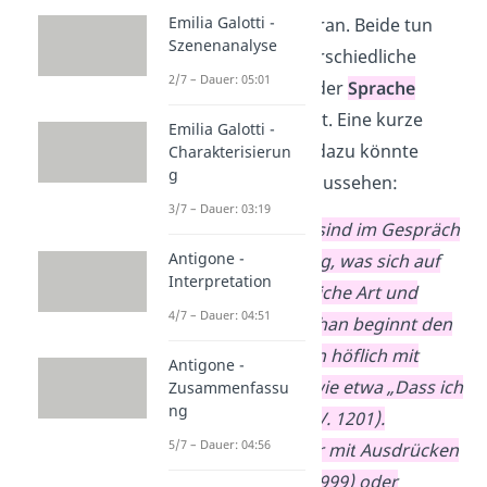
Emilia Galotti -
sich
vorsichtig
heran. Beide tun
Szenenanalyse
das auf ganz unterschiedliche
2/7 – Dauer: 05:01
Weise, was du an der
Sprache
festmachen kannst. Eine kurze
Emilia Galotti -
Ausformulierung dazu könnte
Charakterisierun
g
folgendermaßen aussehen:
3/7 – Dauer: 03:19
Beide Charaktere sind im Gespräch
Antigone -
zunächst vorsichtig, was sich auf
Interpretation
ganz unterschiedliche Art und
4/7 – Dauer: 04:51
Weise äußert. Nathan beginnt den
Dialog übertrieben höflich mit
Antigone -
vielen Sprüchen
, wie etwa „Dass ich
Zusammenfassu
ng
mich untersteh“ (V. 1201).
5/7 – Dauer: 04:56
Außerdem fragt er mit
Ausdrücken
wie „Erlaubt“ (V. 1999) oder