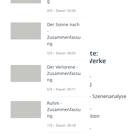
g
4/9 – Dauer: 03:56
Der Sonne nach
-
Zusammenfassu
ng
Weitere Inhalte:
5/9 – Dauer: 04:03
Literarische Werke
Der Verlorene -
Nathan der Weise
Zusammenfassu
Nathan der Weise -
ng
Zusammenfassung
6/9 – Dauer: 05:11
Dauer: 04:36
Nathan der Weise - Szenenanalyse
Ruhm -
Dauer: 04:53
Nathan der Weise -
Zusammenfassu
Personenkonstellation
ng
Dauer: 04:47
7/9 – Dauer: 05:18
Nathan der Weise -
Charakterisierung