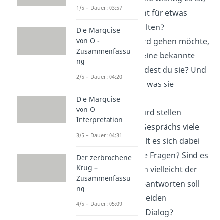
1/5 – Dauer: 03:57
sich selbst nicht für etwas
Besseres zu halten?
Die Marquise
von O -
Kurz bevor Curd gehen möchte,
Zusammenfassu
verwendet er eine bekannte
ng
Metapher
. Findest du sie? Und
2/5 – Dauer: 04:20
weißt du auch, was sie
bedeutet?
Die Marquise
von O -
Nathan und Curd stellen
Interpretation
während des Gesprächs viele
3/5 – Dauer: 04:31
Fragen
. Handelt es sich dabei
um rhetorische Fragen? Sind es
Der zerbrochene
Krug –
Fragen, die sich vielleicht der
Zusammenfassu
Leser selbst beantworten soll
ng
und nicht die beiden
4/5 – Dauer: 05:09
Charaktere im Dialog?