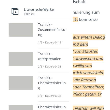
letztendlich Freundschaft.
Literarische Werke
Eine kurze Ausformulierung zum
Tschick
ersten Sinnabschnitt
könnte so
Tschick -
aussehen:
Zusammenfassu
ng
Die Szene besteht aus einem Dialog
1/5 – Dauer: 04:19
zwischen Nathan und dem
Tempelherrn. Curd von Stauffen
Tschick -
zeigt sich zunächst abweisend und
Interpretation
lässt sich nur widerwillig von
2/5 – Dauer: 04:38
Nathan in ein Gespräch verwickeln.
Tschick -
Als Nathan ihm für die Rettung
Charakterisierun
Rechas dankt, sagt der Tempelherr,
g
er habe nur seine Pflicht getan. Er
3/5 – Dauer: 03:34
vers
ucht, die Tat
Charakterisierun
herunterzuspielen. Nathan will ihm