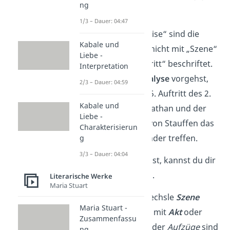
ng
und ihre
Sprache
.
1/3 – Dauer: 04:47
In „Nathan der Weise“ sind die
Kabale und
einzelnen Szenen nicht mit „Szene“
Liebe -
sondern mit „Auftritt“ beschriftet.
Interpretation
Wie du bei der
Analyse
vorgehst,
2/3 – Dauer: 04:59
zeigen wir dir am 5. Auftritt des 2.
Kabale und
Aufzugs, in dem Nathan und der
Liebe -
Tempelherr Curd von Stauffen das
Charakterisierun
erste Mal aufeinander treffen.
g
3/3 – Dauer: 04:04
Wenn du
hier
klickst, kannst du dir
die Szene ansehen.
Literarische Werke
Maria Stuart
Aufgepasst:
Verwechsle
Szene
Maria Stuart -
oder
Auftritt
nicht mit
Akt
oder
Zusammenfassu
Aufzug
. Die
Akte
oder
Aufzüge
sind
ng