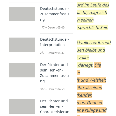
Entwicklung, die Curd im Laufe des
Deutschstunde -
Gesprächs durchmacht, zeigt sich
Zusammenfassu
ng
sowohl inhaltlich an seinen
Aussagen als auch sprachlich. Sein
1/7 – Dauer: 05:00
Umgangston wird
Deutschstunde -
zunehmend respektvoller, während
Interpretation
Nathan stets gelassen bleibt und
2/7 – Dauer: 04:42
seine Standpunkte voller
Selbstbewusstsein darlegt.
Die
Der Richter und
sein Henker -
Szene zeugt von der
Zusammenfassu
Überzeugungskraft und Weisheit
ng
Nathans und zeigt ihn als einen
3/7 – Dauer: 04:59
starken, beeindruckenden
Der Richter und
Charakter des Dramas. Denn er
sein Henker -
schafft es durch seine ruhige und
Charakterisierun