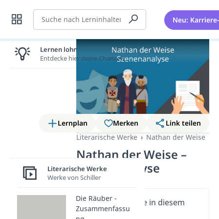
Suche
Neu: Karriere
Lernen lohnt sich!
Entdecke hier deine Chancen.
Lernplan
Merken
Link teilen
Literarische Werke
Nathan der Weise
Nathan der Weise –
Szenenanalyse
Literarische Werke
Werke von Schiller
Die Räuber -
Wichtige Inhalte in diesem
Zusammenfassu
Video
ng