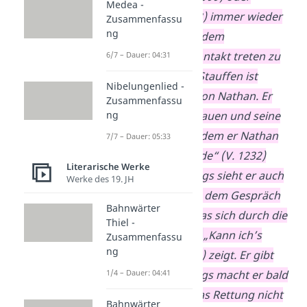
Medea -
„verzeiht“ (V. 1203) immer wieder
Zusammenfassu
ng
um Erlaubnis, mit dem
Tempelherrn in Kontakt treten zu
6/7 – Dauer: 04:31
dürfen. Curd von Stauffen ist
Nibelungenlied -
sichtlich genervt von Nathan. Er
Zusammenfassu
ng
drückt sein Misstrauen und seine
Abneigung aus, indem er Nathan
7/7 – Dauer: 05:33
immer nur mit „Jude“ (V. 1232)
Literarische Werke
anspricht. Allerdings sieht er auch
Werke des 19. JH
keine Möglichkeit, dem Gespräch
Bahnwärter
zu entkommen, was sich durch die
Thiel -
rhetorische Frage
„Kann ich’s
Zusammenfassu
ng
wehren?“ (V. 1201) zeigt. Er gibt
1/4 – Dauer: 04:41
also nach, allerdings macht er bald
klar, dass er Rechas Rettung nicht
Bahnwärter