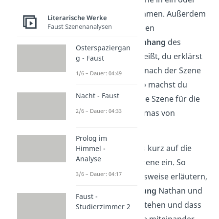
zwei Sätzen zusammen. Außerdem
Literarische Werke
Faust Szenenanalysen
ordnest du sie in den
Gesamtzusammenhang
des
Osterspaziergan
Dramas ein. Das heißt, du erklärst
g - Faust
kurz, was vor und nach der Szene
1/6 – Dauer: 04:49
jeweils passiert. So machst du
Nacht - Faust
deutlich, warum die Szene für die
2/6 – Dauer: 04:33
Handlung des Dramas von
Bedeutung ist.
Prolog im
Du gehst ebenfalls kurz auf die
Himmel -
Analyse
Figuren
aus der Szene ein. So
3/6 – Dauer: 04:17
kannst du beispielsweise erläutern,
in welcher
Beziehung
Nathan und
Faust -
Curd zueinander stehen und dass
Studierzimmer 2