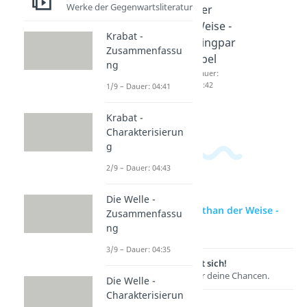
Werke der Gegenwartsliteratur
der
der
der
Weise -
Weise -
Weise -
Krabat -
Persone
Charakt
Ringpar
Zusammenfassu
nkonste
erisieru
abel
ng
llation
ng
Dauer:
04:42
1/9 – Dauer: 04:41
Dauer:
Dauer:
04:47
03:52
Krabat -
Charakterisierun
g
2/9 – Dauer: 04:43
Die Welle -
zur Videoseite: Nathan der Weise -
Zusammenfassu
Szenenanalyse
ng
3/9 – Dauer: 04:35
Lernen lohnt sich!
Entdecke hier deine Chancen.
Die Welle -
Charakterisierun