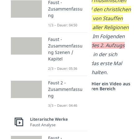
Großzügigkeit den muslimischen
Faust -
Sultan Saladin und den christlichen
Zusammenfassu
ng
Tempelherrn Curd von Stauffen
1/3 – Dauer: 04:50
von der Gleichheit aller Religionen
überzeugen kann.
Im Folgenden
Faust -
soll der
5. Auftritt des 2. Aufzugs
Zusammenfassu
ng Szenen /
analysiert werden, in der sich
Kapitel
Nathan und Curd
das erste Mal
2/3 – Dauer: 05:36
miteinander unterhalten.
Faust 2 -
Studyflix vernetzt: Hier ein Video aus
einem anderen Bereich
Zusammenfassu
ng
3/3 – Dauer: 04:46
Literarische Werke
Faust Analyse
Faust -