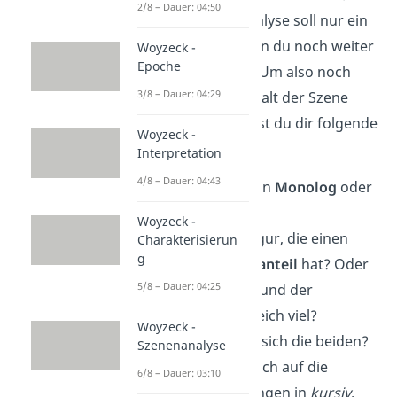
2/8 – Dauer: 04:50
Unsere Szenenanalyse soll nur ein
Vorschlag sein, den du noch weiter
Woyzeck -
Epoche
ergänzen kannst. Um also noch
3/8 – Dauer: 04:29
weiter auf den Inhalt der Szene
einzugehen, kannst du dir folgende
Woyzeck -
Fragen stellen:
Interpretation
4/8 – Dauer: 04:43
Ist die Szene ein
Monolog
oder
ein
Dialog
?
Woyzeck -
Gibt es eine Figur, die einen
Charakterisierun
g
höheren
Redeanteil
hat? Oder
5/8 – Dauer: 04:25
reden Nathan und der
Tempelherr gleich viel?
Woyzeck -
Wie
verhalten
sich die beiden?
Szenenanalyse
Achte dabei auch auf die
6/8 – Dauer: 03:10
Regieanweisungen in
kursiv
.