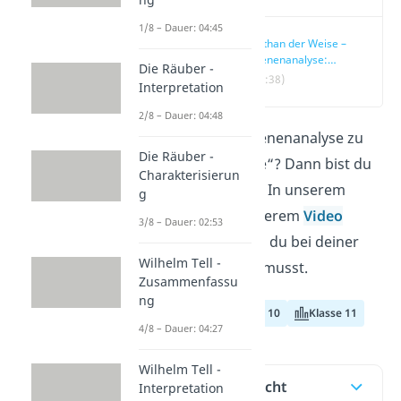
1/8 – Dauer: 04:45
Nathan der Weise –
Szenenanalyse:
Die Räuber -
Übersicht
(01:38)
Interpretation
2/8 – Dauer: 04:48
Du suchst eine Szenenanalyse zu
Die Räuber -
„Nathan der Weise“? Dann bist du
Charakterisierun
hier genau richtig. In unserem
g
Beitrag und in unserem
Video
3/8 – Dauer: 02:53
zeigen wir dir, was du bei deiner
Wilhelm Tell -
Analyse beachten musst.
Zusammenfassu
ng
Klasse 9
Klasse 10
Klasse 11
4/8 – Dauer: 04:27
Wilhelm Tell -
Inhaltsübersicht
Interpretation