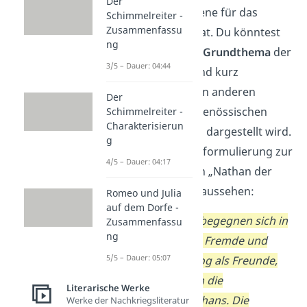
Der
Bedeutung
die Szene für das
Schimmelreiter -
Zusammenfassu
gesamte Drama hat. Du könntest
ng
aber auch auf das
Grundthema
der
3/5 – Dauer: 04:44
Szene eingehen und kurz
darstellen, wie es in anderen
Der
Werken
oder zeitgenössischen
Schimmelreiter -
Charakterisierun
Medien wie Filmen dargestellt wird.
g
Eine kurze Schlussformulierung zur
4/5 – Dauer: 04:17
Szenenanalyse von „Nathan der
Weise“ könnte so aussehen:
Romeo und Julia
auf dem Dorfe -
Nathan und Curd begegnen sich in
Zusammenfassu
ng
der Szene als zwei Fremde und
5/5 – Dauer: 05:07
beenden den Dialog als Freunde,
nicht zuletzt durch die
Literarische Werke
Beharrlichkeit Nathans. Die
Werke der Nachkriegsliteratur