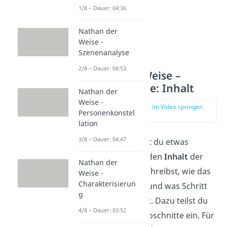
1/8 – Dauer: 04:36
Nathan der
Weise -
Szenenanalyse
2/8 – Dauer: 04:53
Nathan der Weise –
Szenenanalyse: Inhalt
Nathan der
Weise -
zur Stelle im Video springen
Personenkonstel
(02:40)
lation
3/8 – Dauer: 04:47
Als Nächstes gehst du etwas
ausführlicher auf den
Inhalt
der
Nathan der
Szene ein. Du beschreibst, wie das
Weise -
Charakterisierun
Gespräch abläuft und was Schritt
g
für Schritt passiert. Dazu teilst du
4/8 – Dauer: 03:52
die Szene in Sinnabschnitte ein. Für