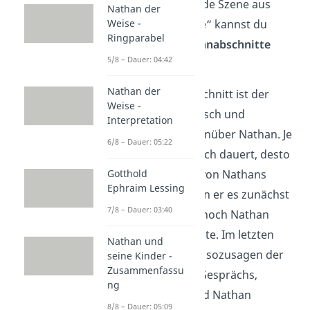
die zu analysierende Szene aus
Nathan der
Weise -
„Nathan der Weise“ kannst du
Ringparabel
insgesamt
drei Sinnabschnitte
5/8 – Dauer: 04:42
festlegen.
Nathan der
Im ersten Sinnabschnitt ist der
Weise -
Tempelherr skeptisch und
Interpretation
misstrauisch gegenüber Nathan. Je
6/8 – Dauer: 05:22
länger das Gespräch dauert, desto
Gotthold
faszinierter ist er von Nathans
Ephraim Lessing
Worten, auch wenn er es zunächst
7/8 – Dauer: 03:40
weder sich selbst noch Nathan
eingestehen möchte. Im letzten
Nathan und
Sinnabschnitt und sozusagen der
seine Kinder -
Zusammenfassu
finalen Stufe des Gesprächs,
ng
schließen Curd und Nathan
8/8 – Dauer: 05:09