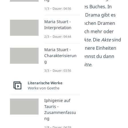
wie die Kapitel eines Buches. In
1/3 – Dauer: 04:56
einem klassischen Drama gibt es
Maria Stuart -
fünf davon. In manchen Dramen
Interpretation
findest du aber auch mehr oder
2/3 – Dauer: 04:44
weniger als fünf
Akte
. Die
Akte
sind
noch einmal in kleinere Einheiten
Maria Stuart -
Charakterisierun
aufgeteilt — die nennst du dann
g
Szenen
oder
Auftritte
.
3/3 – Dauer: 03:56
Literarische Werke
Werke von Goethe
Iphigenie auf
Tauris -
Zusammenfassu
ng
1/8 – Dauer: 04:59