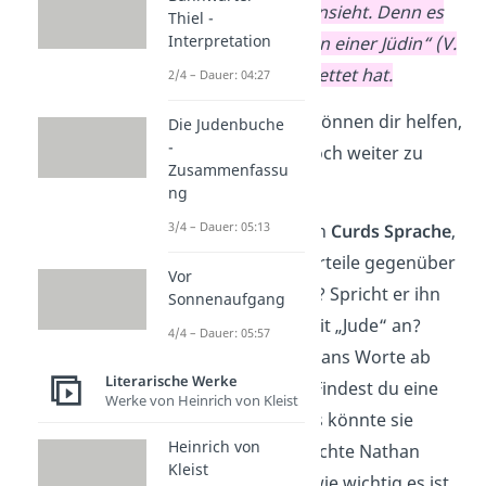
als eine gute Tat ansieht. Denn es
Thiel -
Interpretation
war „nur das Leben einer Jüdin“ (V.
1219f.), das er gerettet hat.
2/4 – Dauer: 04:27
Folgende Fragen können dir helfen,
Die Judenbuche
-
um die Sprache noch weiter zu
Zusammenfassu
analysieren:
ng
3/4 – Dauer: 05:13
Wie ändert sich
Curds Sprache
,
als er die Vorurteile gegenüber
Vor
Nathan ablegt? Spricht er ihn
Sonnenaufgang
immer noch mit „Jude“ an?
4/4 – Dauer: 05:57
Schau dir Nathans Worte ab
Literarische Werke
Vers 1283 an. Findest du eine
Werke von Heinrich von Kleist
Anapher
? Was könnte sie
Heinrich von
bedeuten? Möchte Nathan
Kleist
damit sagen, wie wichtig es ist,