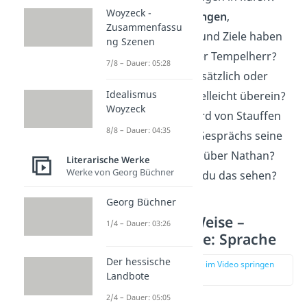
Woyzeck -
Welche
Meinungen
,
Zusammenfassu
Einstellungen und Ziele haben
ng Szenen
Nathan und der Tempelherr?
7/8 – Dauer: 05:28
Sind sie gegensätzlich oder
Idealismus
stimmen sie vielleicht überein?
Woyzeck
Wie
ändert
Curd von Stauffen
8/8 – Dauer: 04:35
während des Gesprächs seine
Haltung gegenüber Nathan?
Literarische Werke
Werke von Georg Büchner
Woran kannst du das sehen?
Georg Büchner
Nathan der Weise –
1/4 – Dauer: 03:26
Szenenanalyse: Sprache
Der hessische
zur Stelle im Video springen
Landbote
(03:30)
2/4 – Dauer: 05:05