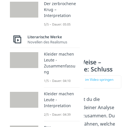
Der zerbrochene
Krug –
Interpretation
5/5 – Dauer: 05:05
Literarische Werke
Novellen des Realismus
Kleider machen
Leute -
Nathan der Weise –
Zusammenfassu
Szenenanalyse: Schluss
ng
zur Stelle im Video springen
1/5 – Dauer: 04:10
(04:20)
Kleider machen
Im Schlussteil fasst du die
Leute -
Interpretation
Erkenntnisse
aus deiner Analyse
2/5 – Dauer: 04:39
noch einmal kurz zusammen. Du
kannst zudem erwähnen, welche