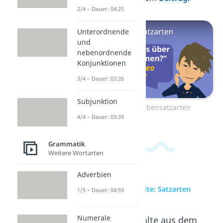
2/4 – Dauer: 04:25
Unterordnende
und
nebenordnende
Konjunktionen
3/4 – Dauer: 03:26
Subjunktion
Zum Video: Nebensatzarten
4/4 – Dauer: 03:39
Grammatik
Weitere Wortarten
Adverbien
zur Videoseite: Satzarten
1/5 – Dauer: 04:59
Numerale
Beliebte Inhalte aus dem