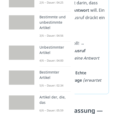
Unterschied liegt darin, dass
2/6 – Dauer: 04:25
eine Frage eine
Antwort
will. Ein
Bestimmte und
frageförmiger Ausruf drückt ein
unbestimmte
Gefühl
aus.
Artikel
Beispiele
:
3/6 – Dauer: 04:56
➡️
Ist das nicht toll! →
Unbestimmter
Frageförmiger Ausruf
Artikel
(Begeisterung, keine Antwort
4/6 – Dauer: 04:00
erwartet)
Bestimmter
➡️ Ist das toll? →
Echte
Artikel
Entscheidungsfrage
(erwartet
5/6 – Dauer: 02:34
Ja oder Nein)
Artikel der, die,
das
Zusammenfassung —
6/6 – Dauer: 05:59