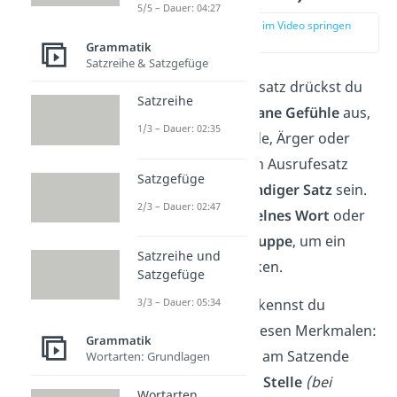
5/5 – Dauer: 04:27
zur Stelle im Video springen
(03:22)
Grammatik
Satzreihe & Satzgefüge
Mit einem Ausrufesatz drückst du
Satzreihe
starke
oder
spontane Gefühle
aus,
1/3 – Dauer: 02:35
zum Beispiel Freude, Ärger oder
Verwunderung. Ein Ausrufesatz
Satzgefüge
muss
kein vollständiger Satz
sein.
2/3 – Dauer: 02:47
Oft reicht ein
einzelnes Wort
oder
eine
kurze Wortgruppe
, um ein
Satzreihe und
Gefühl auszudrücken.
Satzgefüge
3/3 – Dauer: 05:34
Im Schriftlichen erkennst du
Ausrufesätze an diesen Merkmalen:
Grammatik
→
Ausrufezeichen
am Satzende
Wortarten: Grundlagen
→
Verb
an zweiter Stelle
(bei
Wortarten