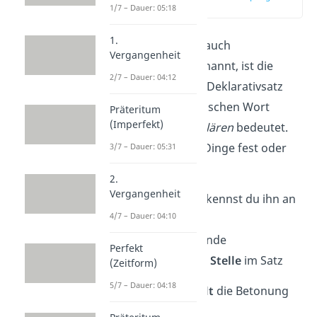
(01:05)
1/7 – Dauer: 05:18
1.
Der
Aussagesatz
, auch
Vergangenheit
Deklarativsatz
genannt, ist die
2/7 – Dauer: 04:12
häufigste
Satzart. Deklarativsatz
kommt vom lateinischen Wort
Präteritum
(Imperfekt)
declarare
, was
erklären
bedeutet.
Mit ihm stellst du Dinge fest oder
3/7 – Dauer: 05:31
beschreibst diese.
2.
Vergangenheit
Im Schriftlichen erkennst du ihn an
4/7 – Dauer: 04:10
zwei Merkmalen:
→
Punkt
am Satzende
Perfekt
→
Verb
an zweiter Stelle
im Satz
(Zeitform)
5/7 – Dauer: 04:18
Beim Sprechen
fällt
die Betonung
am Satzende
ab
.↘️