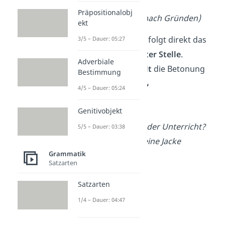
oder Art)
Präpositionalobj
→
warum, wozu
(nach Gründen)
ekt
Nach dem W-Wort folgt direkt das
3/5 – Dauer: 05:27
Verb
, also an
zweiter Stelle
.
Adverbiale
Beim Sprechen
fällt
die Betonung
Bestimmung
am Ende eher
ab
.↘️
4/5 – Dauer: 05:24
Beispiele:
Genitivobjekt
Wann
beginnt
der Unterricht?
5/5 – Dauer: 03:38
Wo
hast
du meine Jacke
Grammatik
hingelegt?
Satzarten
Satzarten
1/4 – Dauer: 04:47