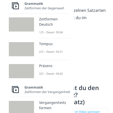
Grammatik
Zeitformen der Gegenwart
Wie das für die einzelnen Satzarten
funktioniert, siehst du im
Zeitformen
Deutsch
Folgenden.
1/3 – Dauer: 05:04
Tempus
2/3 – Dauer: 02:51
Präsens
3/3 – Dauer: 04:42
Wie erkennst du den
Grammatik
Zeitformen der Vergangenheit
Aussagesatz?
(Deklarativsatz)
Vergangenheits
formen
zur Stelle im Video springen