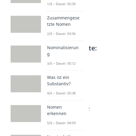
1/6 – Dauer: 05:39
Zusammengese
tzte Nomen
2/6 – Dauer: 03:56
Weitere Inhalte:
Nominalisierun
g
Grammatik
3/6 – Dauer: 05:12
Satzarten
Satzarten
Was ist ein
Dauer: 04:47
Aussagesatz
Substantiv?
Dauer: 03:28
4/6 – Dauer: 05:38
Ausrufesatz
Dauer: 02:56
Nomen
Aufforderungssatz
erkennen
Dauer: 04:53
5/6 – Dauer: 04:59