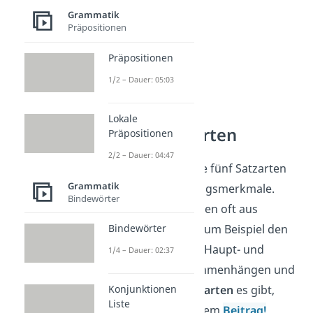
Grammatik
Präpositionen
Präpositionen
1/2 – Dauer: 05:03
Lokale
Nebensatzarten
Präpositionen
2/2 – Dauer: 04:47
Du kennst jetzt alle fünf Satzarten
Grammatik
und ihre Erkennungsmerkmale.
Bindewörter
Doch Sätze bestehen oft aus
Bindewörter
mehreren Teilen, zum Beispiel den
Nebensätzen. Wie Haupt- und
1/4 – Dauer: 02:37
Nebensätze zusammenhängen und
Konjunktionen
welche
Nebensatzarten
es gibt,
Liste
erfährst du in diesem
Beitrag!