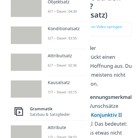
Objektsatz
Wunschsatz?
4/7 – Dauer: 04:30
(Desiderativsatz)
zur Stelle im Video springen
Konditionalsatz
(03:58)
5/7 – Dauer: 03:55
Ein
Wunschsatz
oder
Attributsatz
Desiderativsatz
drückt einen
Wunsch oder eine Hoffnung aus. Du
6/7 – Dauer: 02:36
richtest dich dabei meistens nicht
Kausalsatz
direkt an eine Person.
7/7 – Dauer: 03:15
Das wichtigste
Erkennungsmerkmal
ist die
Verbform
. Wunschsätze
Grammatik
Satzbau & Satzglieder
nutzen häufig den
Konjunktiv II
(Möglichkeitsform)
. Das bedeutet:
Attribute
Das Verb zeigt, dass etwas nicht
1/5 – Dauer: 04:53