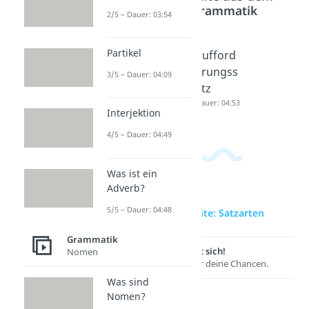
Bereich
Grammatik
2/5 – Dauer: 03:54
Partikel
Aussage
Ausrufe
Aufford
satz
satz
erungss
3/5 – Dauer: 04:09
Dauer: 03:28
Dauer: 02:56
atz
Dauer: 04:53
Interjektion
4/5 – Dauer: 04:49
Was ist ein
Adverb?
5/5 – Dauer: 04:48
zur Videoseite: Satzarten
Grammatik
Lernen lohnt sich!
Nomen
Entdecke hier deine Chancen.
Was sind
Nomen?