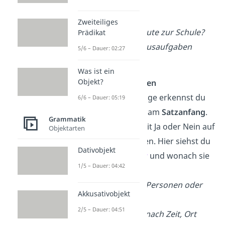
Beispiele:
Zweiteiliges
Kommst
du heute zur Schule?
Prädikat
Hat
sie ihre Hausaufgaben
5/6 – Dauer: 02:27
vergessen?
Was ist ein
Objekt?
2. Ergänzungsfragen
Die Ergänzungsfrage erkennst du
6/6 – Dauer: 05:19
sofort am
W-Wort
am
Satzanfang
.
Grammatik
Du kannst
nicht
mit Ja oder Nein auf
Objektarten
die Frage antworten. Hier siehst du
Dativobjekt
typische
W-Wörter
und wonach sie
1/5 – Dauer: 04:42
fragen:
→ wer, was
(nach Personen oder
Akkusativobjekt
Dingen)
2/5 – Dauer: 04:51
→
wann, wo, wie
(nach Zeit, Ort