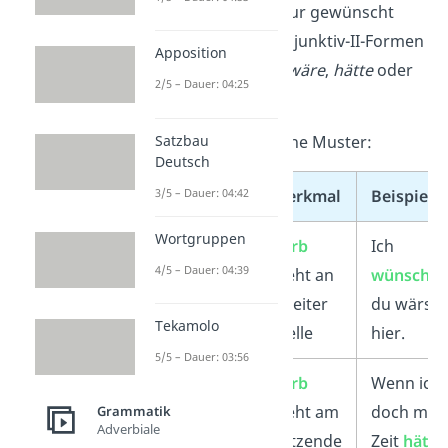
real ist, sondern nur gewünscht
wird. Typische Konjunktiv-II-Formen
Apposition
sind zum Beispiel
wäre
,
hätte
oder
2/5 – Dauer: 04:25
könnte
.
Satzbau
Es gibt zwei typische Muster:
Deutsch
3/5 – Dauer: 04:42
Muster
Merkmal
Beispiels
Wortgruppen
Ohne
Verb
Ich
4/5 – Dauer: 04:39
Einleitung
steht an
wünschte
zweiter
du wärst
Tekamolo
Stelle
hier.
5/5 – Dauer: 03:56
Einleitung
Verb
Wenn ich
mit
steht am
doch meh
Grammatik
Adverbiale
„wenn“
Satzende
Zeit
hätte