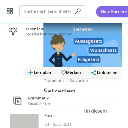
Suche
Neu: Karriere
Lernen lohnt sich!
Entdecke hier deine Chancen.
Lernplan
Merken
Link teilen
Grammatik
Satzarten
Satzarten
Grammatik
Kasus: 4 Fälle
Wichtige Inhalte in diesem
Kasus
Video
1/6 – Dauer: 03:58