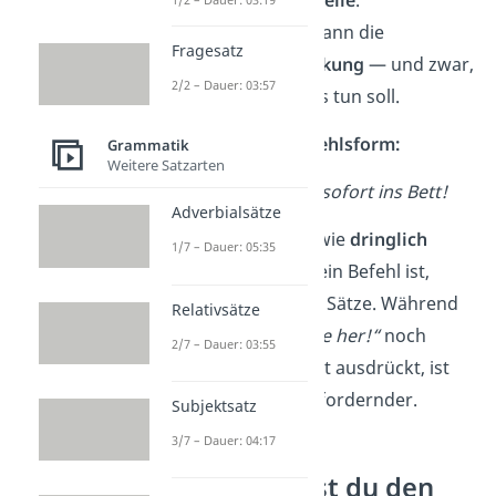
Entscheidend ist dann die
Fragesatz
beabsichtigte Wirkung
— und zwar,
2/2 – Dauer: 03:57
dass jemand etwas tun soll.
Beispiel ohne Befehlsform:
Grammatik
Weitere Satzarten
Du
gehst
jetzt sofort ins Bett!
Adverbialsätze
Tipp:
Je nachdem wie
dringlich
1/7 – Dauer: 05:35
deine Bitte oder dein Befehl ist,
verkürzen
sich die Sätze. Während
Relativsätze
„
Schau einmal bitte her!“
noch
2/7 – Dauer: 03:55
wenig Dringlichkeit ausdrückt, ist
„Schau!“
deutlich fordernder.
Subjektsatz
3/7 – Dauer: 04:17
Wie erkennst du den