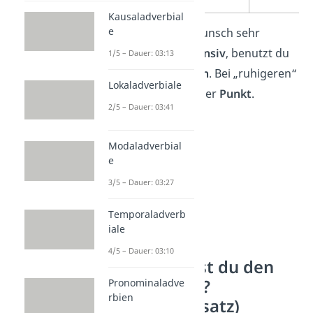
Kausaladverbial
e
Wichtig:
Ist der Wunsch sehr
dringlich
und
intensiv
, benutzt du
1/5 – Dauer: 03:13
ein
Ausrufezeichen
. Bei „ruhigeren“
Lokaladverbiale
Wünschen reicht der
Punkt
.
2/5 – Dauer: 03:41
Modaladverbial
e
3/5 – Dauer: 03:27
Temporaladverb
iale
4/5 – Dauer: 03:10
Wie erkennst du den
Ausrufesatz?
Pronominaladve
rbien
(Exklamativsatz)