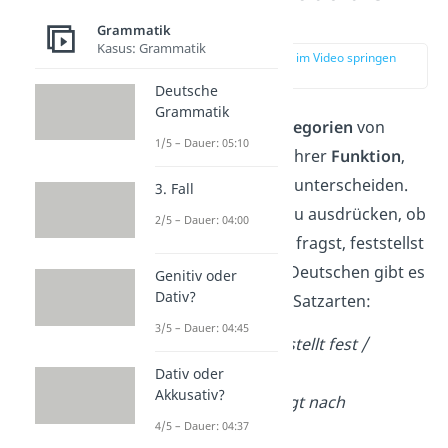
Satzarten?
Grammatik
Kasus: Grammatik
zur Stelle im Video springen
(00:17)
Deutsche
Grammatik
Satzarten
sind
Kategorien
von
1/5 – Dauer: 05:10
Sätzen, die sich in ihrer
Funktion
,
Absicht
und
Form
unterscheiden.
3. Fall
Mit ihnen kannst du ausdrücken, ob
2/5 – Dauer: 04:00
du etwas forderst, fragst, feststellst
oder ausrufst.
Im Deutschen gibt es
Genitiv oder
Dativ?
fünf
verschiedene Satzarten:
3/5 – Dauer: 04:45
Aussagesatz
(stellt fest /
erzählt)
Dativ oder
Akkusativ?
Fragesatz
(fragt nach
4/5 – Dauer: 04:37
Information)