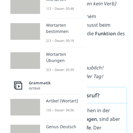
verkürzten Ausrufen kein Verb)
1/3 – Dauer: 05:48
Die Form ähnelt einem
Aussagesatz
. Du musst beim
Wortarten
bestimmen
Erkennen
also auf die
Funktion
des
2/3 – Dauer: 05:18
Satzes achten.
Wortarten
Beispiele:
Übungen
Das
ist
ja unglaublich!
3/3 – Dauer: 05:39
Was für ein toller Tag!
Grammatik
Artikel
Frage oder Ausruf?
Artikel (Wortart)
Manche Sätze sehen in der
1/6 – Dauer: 04:36
Form aus wie
Fragen
, sind aber
Genus Deutsch
eigentlich
Ausrufe
. Der