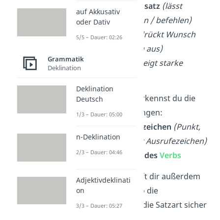
Aufforderungssatz
(lässt
auf Akkusativ
handeln / bitten / befehlen)
oder Dativ
Wunschsatz
(drückt Wunsch
5/5 – Dauer: 02:26
oder Hoffnung aus)
Grammatik
Ausrufesatz
(zeigt starke
Deklination
Gefühle)
Deklination
Im
Schriftlichen
erkennst du die
Deutsch
Satzart an zwei Dingen:
1/3 – Dauer: 05:00
→ am
Satzschlusszeichen
(Punkt,
n-Deklination
Fragezeichen oder Ausrufezeichen)
2/3 – Dauer: 04:46
→ an der
Stellung des
Verbs
Beim
Sprechen
hilft dir außerdem
Adjektivdeklinati
die
Betonung
, also die
on
Intonation
, dabei die Satzart sicher
3/3 – Dauer: 05:27
zu erkennen.