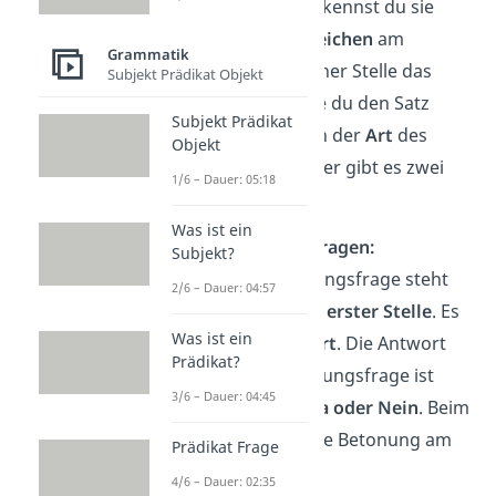
Im Schriftlichen erkennst du sie
immer am
Fragezeichen
am
Grammatik
Satzende. An welcher Stelle das
Subjekt Prädikat Objekt
Verb
steht und wie du den Satz
Subjekt Prädikat
betonst, hängt von der
Art
des
Objekt
Fragesatzes
ab. Hier gibt es zwei
1/6 – Dauer: 05:18
Typen:
Was ist ein
1. Entscheidungsfragen:
Subjekt?
Bei der Entscheidungsfrage steht
2/6 – Dauer: 04:57
das
Verb
direkt an
erster Stelle
. Es
Was ist ein
gibt
kein Fragewort
. Die Antwort
Prädikat?
auf eine Entscheidungsfrage ist
3/6 – Dauer: 04:45
immer entweder
Ja oder Nein
. Beim
Sprechen
steigt
die Betonung am
Prädikat Frage
Ende
an
. ↗️
4/6 – Dauer: 02:35