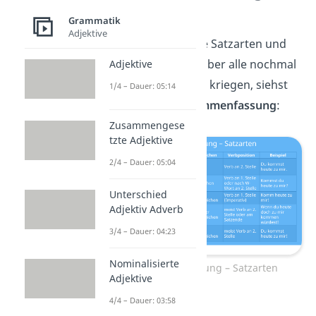
Satzarten
Grammatik
Adjektive
Jetzt kennst du alle Satzarten und
ihre Formen. Um über alle nochmal
Adjektive
einen Überblick zu kriegen, siehst
1/4 – Dauer: 05:14
du hier eine
Zusammenfassung
:
Zusammengese
tzte Adjektive
2/4 – Dauer: 05:04
Unterschied
Adjektiv Adverb
3/4 – Dauer: 04:23
Nominalisierte
Zusammenfassung – Satzarten
Adjektive
4/4 – Dauer: 03:58