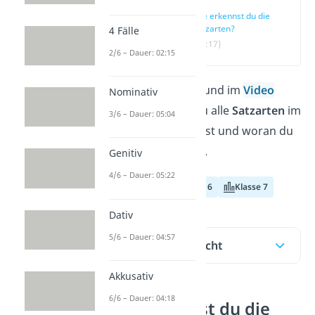
Wie erkennst du die
Satzarten?
4 Fälle
(00:17)
2/6 – Dauer: 02:15
In diesem Beitrag und im
Video
Nominativ
erfährst du, wie du alle
Satzarten
im
3/6 – Dauer: 05:04
Deutschen erkennst und woran du
sie unterscheidest.
Genitiv
4/6 – Dauer: 05:22
Klasse 5
Klasse 6
Klasse 7
Dativ
5/6 – Dauer: 04:57
Inhaltsübersicht
Akkusativ
6/6 – Dauer: 04:18
Wie erkennst du die