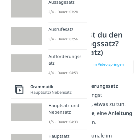
Aussagesatz
2/4 – Dauer: 03:28
Ausrufesatz
Wie erkennst du den
3/4 – Dauer: 02:56
Aufforderungssatz?
(Imperativsatz)
Aufforderungss
atz
zur Stelle im Video springen
(01:43)
4/4 – Dauer: 04:53
Mit einem
Aufforderungssatz
Grammatik
Hauptsatz/Nebensatz
(Imperativsatz) bringst
du jemanden dazu, etwas zu tun.
Hauptsatz und
Nebensatz
Das kann eine
Bitte
, eine
Anleitung
oder ein
Befehl
sein.
1/5 – Dauer: 04:33
Die typischen Merkmale im
Hauptsatz