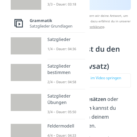
3/3 – Dauer: 03:18
Nach Beantwortung speichern wir deine Antwort, um
Grammatik
Studyflix zu verbessern. Mehr dazu erfährst du in unserer
Satzglieder Grundlagen
Datenschutzerklärung
.
Satzglieder
Wie erkennst du den
1/4 – Dauer: 04:36
Fragesatz?
(Interrogativsatz)
Satzglieder
bestimmen
zur Stelle im Video springen
2/4 – Dauer: 04:58
(02:30)
Satzglieder
Mit Hilfe von
Fragesätzen
oder
Übungen
Interrogativsätzen
kannst du
3/4 – Dauer: 05:50
Informationen von deinem
Gegenüber erfragen.
Feldermodell
4/4 – Dauer: 04:33