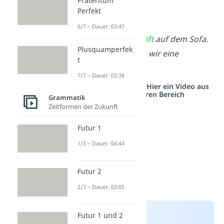
Präteritum
Perfekt
Beispiele:
6/7 – Dauer: 03:47
Die Katze
schläft
auf dem Sofa
.
Plusquamperfek
Morgen
haben
wir eine
t
Deutscharbeit.
7/7 – Dauer: 03:38
Studyflix vernetzt: Hier ein Video aus
einem anderen Bereich
Grammatik
Zeitformen der Zukunft
Futur 1
1/3 – Dauer: 04:44
Futur 2
2/3 – Dauer: 03:05
Futur 1 und 2