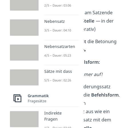
Schriftlichen:
2/5 – Dauer: 03:06
→
Ausrufezeichen
am Satzende
→
Verb
an erster Stelle
—
in der
Nebensatz
Befehlsform (Imperativ)
3/5 – Dauer: 04:10
Beim Sprechen
fällt
die Betonung
Nebensatzarten
am Ende eher
ab
. ↘️
4/5 – Dauer: 05:23
Beispiel mit Befehlsform:
Sätze mit dass
Räum
dein Zimmer auf!
5/5 – Dauer: 02:26
Nicht
jeder
Aufforderungssatz
verwendet jedoch die
Befehlsform
.
Grammatik
Fragesätze
Manchmal sieht ein
Aufforderungssatz aus wie ein
Indirekte
Fragen
normaler Aussagesatz mit dem
Verb
an
zweiter Stelle
.
1/2 – Dauer: 03:19