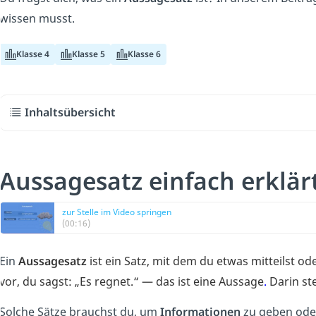
wissen musst.
Klasse 4
Klasse 5
Klasse 6
Inhaltsübersicht
Aussagesatz einfach erklär
zur Stelle im Video springen
(00:16)
Ein
Aussagesatz
ist ein Satz, mit dem du etwas mitteilst ode
vor, du sagst: „Es regnet.“ — das ist eine Aussage
.
Darin ste
Solche Sätze brauchst du, um
Informationen
zu geben od