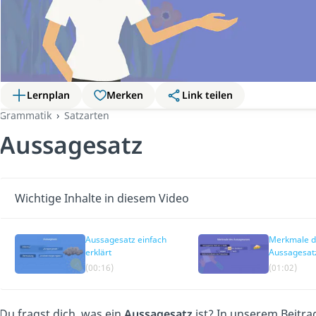
Lernplan
Merken
Link teilen
Grammatik
Satzarten
Aussagesatz
Wichtige Inhalte in diesem Video
Aussagesatz einfach
Merkmale d
erklärt
Aussagesat
(00:16)
(01:02)
Du fragst dich, was ein
Aussagesatz
ist? In unserem Beitr