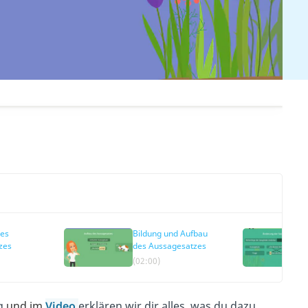
es
Bildung und Aufbau
zes
des Aussagesatzes
(02:00)
ag
und im
Video
erklären wir dir alles, was du dazu