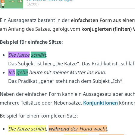
(02:00)
Ein Aussagesatz besteht in der
einfachsten Form
aus eine
am Anfang des Satzes, gefolgt vom
konjugierten (finiten) 
Beispiel für einfache Sätze:
Die Katze
schläft
.
Das Subjekt ist hier „Die Katze“. Das Prädikat ist „schläf
Ich
gehe
heute mit meiner Mutter ins Kino.
Das Prädikat „gehe“ steht nach dem Subjekt „Ich“.
Neben der einfachen Form kann ein Aussagesatz aber auc
mehrere Teilsätze oder Nebensätze.
Konjunktionen
können
Beispiel für einen komplexen Satz:
Die Katze schläft
,
während
der Hund wacht
.