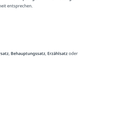
heit entsprechen.
vsatz
,
Behauptungssatz
,
Erzählsatz
oder