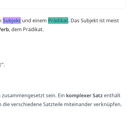
m
Subjekt
und einem
Prädikat
.
Das Subjekt ist meist
Verb
, dem Prädikat.
t“.
h zusammengesetzt sein. Ein
komplexer Satz
enthält
 die verschiedene Satzteile miteinander verknüpfen.