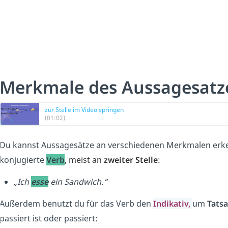
Merkmale des Aussagesatz
zur Stelle im Video springen
(01:02)
Du kannst Aussagesätze an verschiedenen Merkmalen erkenn
konjugierte
Verb
, meist an
zweiter Stelle
:
„Ich
esse
ein Sandwich.“
Außerdem benutzt du für das Verb den
Indikativ,
um
Tats
passiert ist oder passiert: