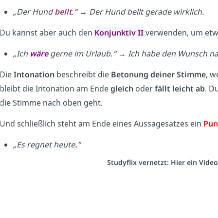
„Der Hund
bellt
.“ → Der Hund bellt gerade wirklich.
Du kannst aber auch den
Konjunktiv II
verwenden, um etw
„Ich
wäre
gerne im Urlaub.“ → Ich habe den Wunsch na
Die
Intonation
beschreibt die
Betonung deiner Stimme
, w
bleibt die Intonation am Ende
gleich
oder
fällt leicht ab
. D
die Stimme nach oben geht.
Und schließlich steht
am Ende
eines Aussagesatzes ein
Pun
„Es regnet heute
.
“
Studyflix vernetzt: Hier ein Vid