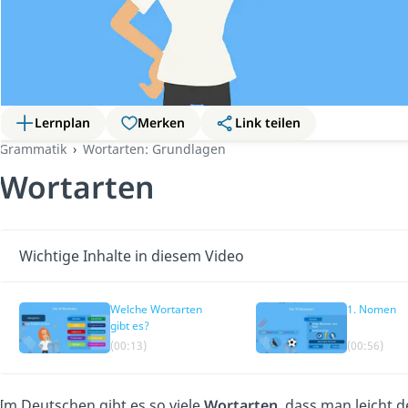
Lernplan
Merken
Link teilen
Grammatik
Wortarten: Grundlagen
Wortarten
Wichtige Inhalte in diesem Video
Welche Wortarten
1. Nomen
gibt es?
(00:13)
(00:56)
Im Deutschen gibt es so viele
Wortarten
, dass man leicht d