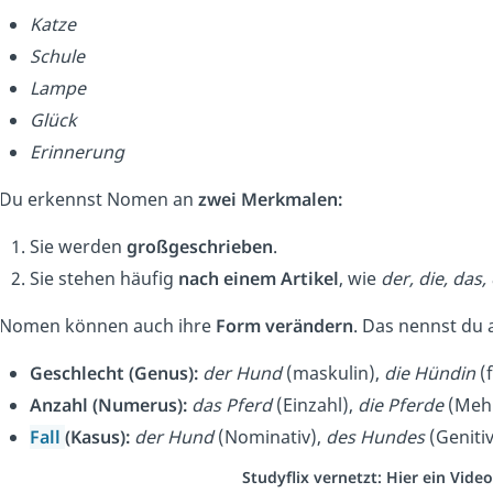
Katze
Schule
Lampe
Glück
Erinnerung
Du erkennst Nomen an
zwei Merkmalen:
Sie werden
großgeschrieben
.
Sie stehen häufig
nach einem Artikel
, wie
der, die, das,
Nomen können auch ihre
Form verändern
. Das nennst du
Geschlecht (Genus):
der Hund
(maskulin),
die Hündin
(
Anzahl
(Numerus):
das Pferd
(Einz
ahl),
die Pferde
(M
eh
Fall
(Kasus):
der Hund
(Nominativ),
des Hundes
(Genitiv
Studyflix vernetzt: Hier ein Vid