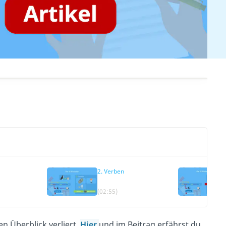
2. Verben
(02:55)
en Überblick verliert.
Hier
und im Beitrag erfährst du