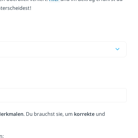
nterscheidest!
Merkmalen
. Du brauchst sie, um
korrekte
und
n: