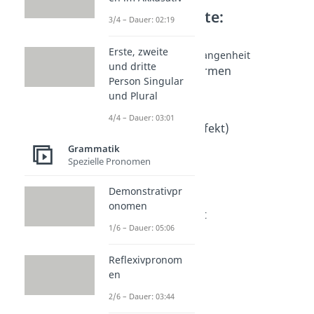
Weitere Inhalte:
3/4 – Dauer: 02:19
Grammatik
Erste, zweite
Zeitformen der Vergangenheit
und dritte
Vergangenheitsformen
Person Singular
Dauer: 05:18
und Plural
1. Vergangenheit
Dauer: 04:12
4/4 – Dauer: 03:01
Präteritum (Imperfekt)
Dauer: 05:31
Grammatik
2. Vergangenheit
Spezielle Pronomen
Dauer: 04:10
Perfekt (Zeitform)
Demonstrativpr
Dauer: 04:18
onomen
Präteritum Perfekt
1/6 – Dauer: 05:06
Dauer: 03:47
Plusquamperfekt
Dauer: 03:38
Reflexivpronom
en
2/6 – Dauer: 03:44