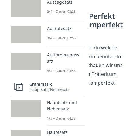
Aussagesatz
2/4 – Dauer: 03:28
Präteritum, Perfekt
und Plusquamperfekt
Ausrufesatz
bilden
3/4 – Dauer: 02:56
Jetzt weißt du, wann du welche
Aufforderungss
Vergangenheitsform
benutzt. Im
atz
nächsten Schritt schauen wir uns
4/4 – Dauer: 04:53
genauer an, wie du Präteritum,
Perfekt und Plusquamperfekt
Grammatik
Hauptsatz/Nebensatz
bildest
.
Hauptsatz und
Nebensatz
1/5 – Dauer: 04:33
Hauptsatz