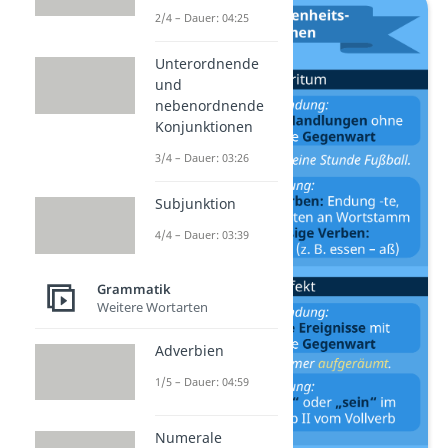
2/4 – Dauer: 04:25
Unterordnende
und
nebenordnende
Konjunktionen
3/4 – Dauer: 03:26
Subjunktion
4/4 – Dauer: 03:39
Grammatik
Weitere Wortarten
Adverbien
1/5 – Dauer: 04:59
Numerale