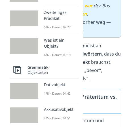
–
Als Mia ankam,
war
der Bus
Zweiteiliges
schon
abgefahren
.
Prädikat
→
Der Bus war vorher weg —
5/6 – Dauer: 02:27
Mia kam zu spät.
Was ist ein
Tipp:
Du erkennst meist an
Objekt?
bestimmten
Signalwörtern
, dass du
6/6 – Dauer: 05:19
das
Plusquamperfekt
brauchst.
Grammatik
Dazu gehören z. B. „bevor“,
Objektarten
„nachdem“ und „als“.
Dativobjekt
1/5 – Dauer: 04:42
Profi-Wissen: Präteritum vs.
Perfekt
Akkusativobjekt
2/5 – Dauer: 04:51
Du kannst Präteritum und