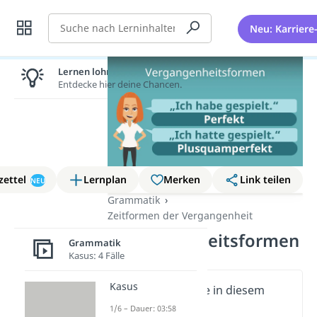
Suche
Neu: Karriere
Lernen lohnt sich!
Entdecke hier deine Chancen.
zettel
Lernplan
Merken
Link teilen
NEU
Grammatik
Zeitformen der Vergangenheit
Vergangenheitsformen
Grammatik
Kasus: 4 Fälle
Kasus
Wichtige Inhalte in diesem
Video
1/6 – Dauer: 03:58