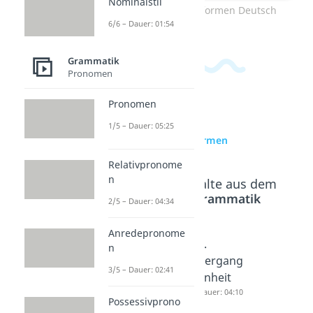
Nominalstil
Zum Video: Zeitformen Deutsch
6/6 – Dauer: 01:54
Grammatik
Pronomen
Pronomen
zur Videoseite:
1/5 – Dauer: 05:25
Vergangenheitsformen
Relativpronome
n
Beliebte Inhalte aus dem
Bereich
Grammatik
2/5 – Dauer: 04:34
Anredepronome
1.
Präterit
2.
n
Vergang
um
Vergang
3/5 – Dauer: 02:41
enheit
(Imperf
enheit
Dauer: 04:12
ekt)
Dauer: 04:10
Possessivprono
Dauer: 05:31