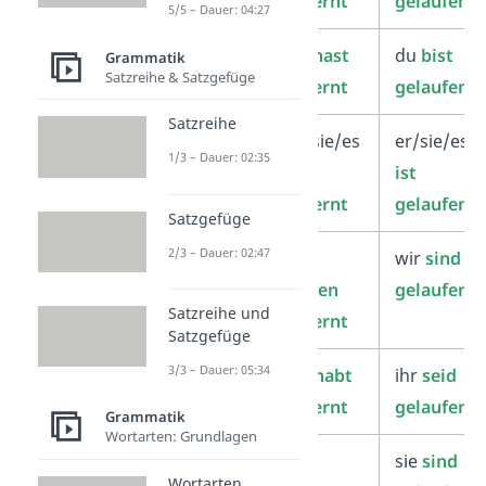
gelernt
gelaufen
5/5 – Dauer: 04:27
du
du
hast
du
bist
Grammatik
Satzreihe & Satzgefüge
gelernt
gelaufen
Satzreihe
er/sie/es
er/sie/es
er/sie/es
1/3 – Dauer: 02:35
hat
ist
gelernt
gelaufen
Satzgefüge
2/3 – Dauer: 02:47
wir
wir
wir
sind
haben
gelaufen
Satzreihe und
gelernt
Satzgefüge
3/3 – Dauer: 05:34
ihr
ihr
habt
ihr
seid
gelernt
gelaufen
Grammatik
Wortarten: Grundlagen
sie
sie
sie
sind
Wortarten