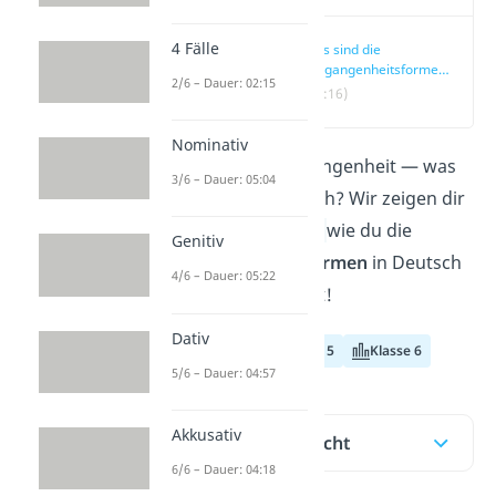
4 Fälle
Was sind die
Vergangenheitsformen?
2/6 – Dauer: 02:15
— einfach erklärt
(00:16)
Nominativ
1., 2., und 3. Vergangenheit — was
3/6 – Dauer: 05:04
war das noch gleich? Wir zeigen dir
hier und im
Video,
wie du die
Genitiv
Vergangenheitsformen
in Deutsch
4/6 – Dauer: 05:22
richtig verwendest!
Dativ
Klasse 4
Klasse 5
Klasse 6
5/6 – Dauer: 04:57
Akkusativ
Inhaltsübersicht
6/6 – Dauer: 04:18