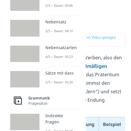
2/5 – Dauer: 03:06
Nebensatz
Präteritum
3/5 – Dauer: 04:10
zur Stelle im Video springen
(01:18)
Nebensatzarten
4/5 – Dauer: 05:23
Bei den normalen Verben, also den
sogenannten
regelmäßigen
Sätze mit dass
Verben
,
bildest du das Präteritum
5/5 – Dauer: 02:26
immer gleich. Du nimmst den
Wortstamm
(z. B. „lern“) und setzt
Grammatik
dann die passende Endung
Fragesätze
dahinter:
Indirekte
Fragen
Person
Endung
Beispiel
1/2 – Dauer: 03:19