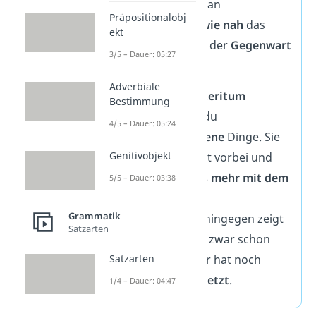
Perfekt auch daran
Präpositionalobj
unterscheiden,
wie nah
das
ekt
Ereignis noch an der
Gegenwart
3/5 – Dauer: 05:27
dran ist.
Adverbiale
Mit dem
Präteritum
Bestimmung
beschreibst du
4/5 – Dauer: 05:24
abgeschlossene
Dinge. Sie
Genitivobjekt
sind komplett vorbei und
haben
nichts
mehr mit dem
5/5 – Dauer: 03:38
Jetzt
zu tun.
Grammatik
Das
Perfekt
hingegen zeigt
Satzarten
dir: Etwas ist zwar schon
passiert, aber hat noch
Satzarten
Einfluss auf jetzt
.
1/4 – Dauer: 04:47