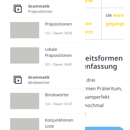
gelernt
Grammatik
Präpositionen
sie
sie
sie
waren
hatten
gegangen
Präpositionen
gelernt
1/2 – Dauer: 05:03
Lokale
Präpositionen
Vergangenheitsformen
— Zusammenfassung
2/2 – Dauer: 04:47
Grammatik
Alle Regeln
zu den drei
Bindewörter
Vergangenheitsformen Präteritum,
Bindewörter
Perfekt und Plusquamperfekt
1/4 – Dauer: 02:37
haben wir dir hier nochmal
zusammengefasst:
Konjunktionen
Liste