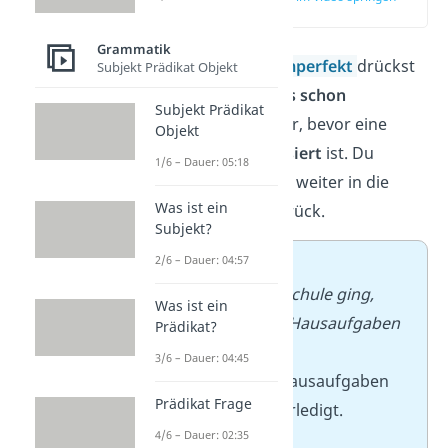
(03:54)
Grammatik
Mit dem
Plusquamperfekt
drückst
Subjekt Prädikat Objekt
du aus, dass
etwas schon
Subjekt Prädikat
abgeschlossen
war, bevor eine
Objekt
andere Sache passiert
ist. Du
1/6 – Dauer: 05:18
springst also noch weiter in die
Was ist ein
Vergangenheit zurück.
Subjekt?
2/6 – Dauer: 04:57
➡️
Beispiel:
–
Bevor ich zur Schule ging,
Was ist ein
hatte
ich meine Hausaufgaben
Prädikat?
gemacht
.
3/6 – Dauer: 04:45
→
Du hast die Hausaufgaben
Prädikat Frage
vor der Schule erledigt.
4/6 – Dauer: 02:35