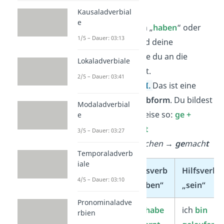
Teilen
:
Kausaladverbial
e
Einer Form von „
haben
“ oder
1/5 – Dauer: 03:13
„
sein
“. Das sind deine
Hilfsverben
,
die du an die
Lokaladverbiale
Person
anpasst.
2/5 – Dauer: 03:41
Dem
Partizip II
.
Das ist eine
besondere
Verbform
. Du bildest
Modaladverbial
sie normalerweise so:
ge +
e
Wortstamm + t
3/5 – Dauer: 03:27
➡️
Beispiel:
machen
→
ge
mach
t
Temporaladverb
iale
Person
Hilfsverb
Hilfsverb
4/5 – Dauer: 03:10
„haben“
„sein“
Pronominaladve
ich
ich
habe
ich
bin
rbien