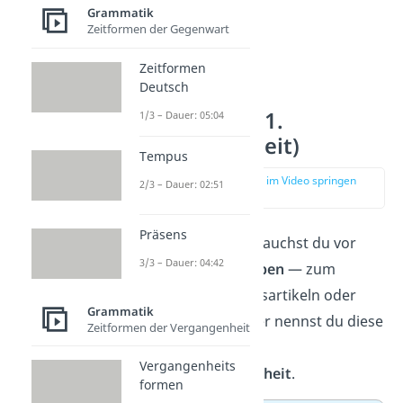
Grammatik
Zeitformen der Gegenwart
Zeitformen
Deutsch
Präteritum (1.
1/3 – Dauer: 05:04
Vergangenheit)
Tempus
zur Stelle im Video springen
2/3 – Dauer: 02:51
(00:37)
Präsens
Das
Präteritum
brauchst du vor
3/3 – Dauer: 04:42
allem beim
Schreiben
— zum
Beispiel in Zeitungsartikeln oder
Grammatik
Geschichten. Daher nennst du diese
Zeitformen der Vergangenheit
Zeitform auch
Vergangenheits
Schreibvergangenheit
.
formen