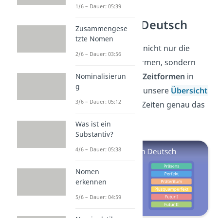
1/6 – Dauer: 05:39
Zeitformen Deutsch
Zusammengese
tzte Nomen
Dich interessieren nicht nur die
2/6 – Dauer: 03:56
Vergangenheitsformen, sondern
auch
alle anderen
Zeitformen
in
Nominalisierun
g
Deutsch? Dann ist unsere
Übersicht
3/6 – Dauer: 05:12
zu den deutschen Zeiten genau das
Richtige für dich!
Was ist ein
Substantiv?
4/6 – Dauer: 05:38
Nomen
erkennen
5/6 – Dauer: 04:59