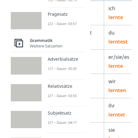
ich
-te
ich
Fragesatz
lernte
2/2 – Dauer: 03:57
du
-test
du
Grammatik
lerntest
Weitere Satzarten
er/sie/es
-te
er/sie/es
Adverbialsätze
lernte
1/7 – Dauer: 05:35
wir
-ten
wir
Relativsätze
lernten
2/7 – Dauer: 03:55
ihr
-tet
ihr
Subjektsatz
lerntet
3/7 – Dauer: 04:17
sie
-ten
sie