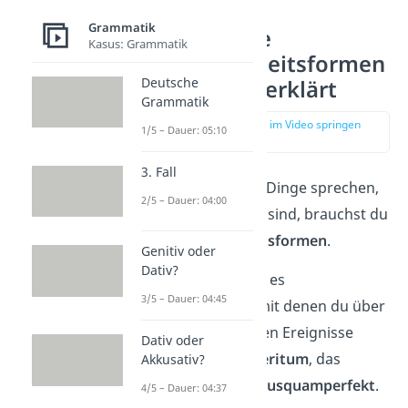
Grammatik
Was sind die
Kasus: Grammatik
Vergangenheitsformen
Deutsche
? — einfach erklärt
Grammatik
zur Stelle im Video springen
1/5 – Dauer: 05:10
(00:16)
3. Fall
Möchtest du über Dinge sprechen,
2/5 – Dauer: 04:00
die schon passiert sind, brauchst du
die
Vergangenheitsformen
.
Genitiv oder
Dativ?
Im Deutschen gibt es
3/5 – Dauer: 04:45
drei Zeitformen
, mit denen du über
solche vergangenen Ereignisse
Dativ oder
sprichst: das
Präteritum
, das
Akkusativ?
Perfekt
und das
Plusquamperfekt
.
4/5 – Dauer: 04:37