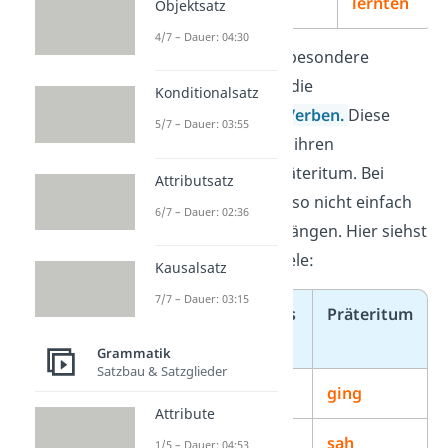
lernten
Objektsatz
4/7 – Dauer: 04:30
Es gibt aber auch besondere
Verben, und zwar die
Konditionalsatz
unregelmäßigen Verben
.
Diese
5/7 – Dauer: 03:55
Verben verändern ihren
Wortstamm im Präteritum. Bei
Attributsatz
ihnen kannst du also nicht einfach
6/7 – Dauer: 02:36
die Endungen anhängen. Hier siehst
du ein paar Beispiele:
Kausalsatz
7/7 – Dauer: 03:15
Unregelmäßiges
Präteritum
Verb
Grammatik
Satzbau & Satzglieder
gehen
ging
Attribute
sehen
sah
1/5 – Dauer: 04:53