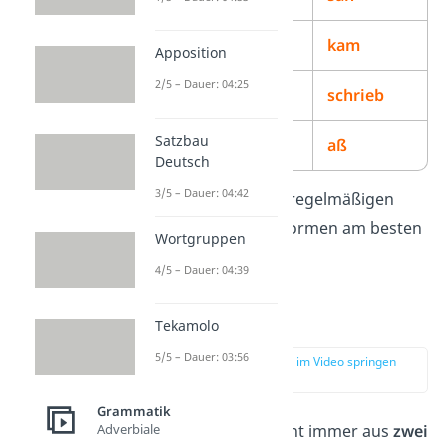
kommen
kam
Apposition
2/5 – Dauer: 04:25
schreiben
schrieb
Satzbau
essen
aß
Deutsch
3/5 – Dauer: 04:42
Tipp:
Lerne die unregelmäßigen
Verben und ihre Formen am besten
Wortgruppen
auswendig
.
4/5 – Dauer: 04:39
Perfekt
Tekamolo
5/5 – Dauer: 03:56
zur Stelle im Video springen
(02:53)
Grammatik
Adverbiale
Das
Perfekt
besteht immer aus
zwei