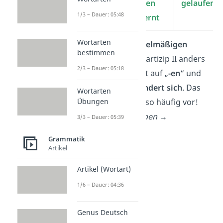
haben
gelaufen
1/3 – Dauer: 05:48
gelernt
Wortarten
Wichtig:
Bei
unregelmäßigen
bestimmen
Verben
sieht das Partizip II anders
2/3 – Dauer: 05:18
aus. Es endet meist auf „
-en
“ und
der
Wortstamm ändert sich
. Das
Wortarten
Übungen
kommt aber nicht so häufig vor!
➡️
Beispiel:
schreiben →
3/3 – Dauer: 05:39
geschrieb
en
Grammatik
Artikel
Artikel (Wortart)
1/6 – Dauer: 04:36
Genus Deutsch