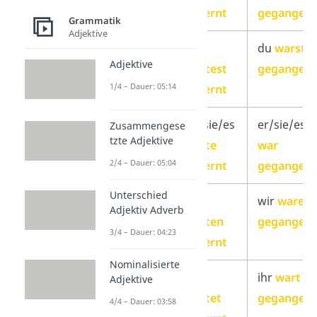
gelernt
gegangen
Grammatik
Adjektive
du
du
du
warst
Adjektive
hattest
gegangen
1/4 – Dauer: 05:14
gelernt
er/sie/es
er/sie/es
er/sie/es
Zusammengese
tzte Adjektive
hatte
war
2/4 – Dauer: 05:04
gelernt
gegangen
Unterschied
wir
wir
wir
waren
Adjektiv Adverb
hatten
gegangen
3/4 – Dauer: 04:23
gelernt
Nominalisierte
ihr
ihr
ihr
wart
Adjektive
hattet
gegangen
4/4 – Dauer: 03:58