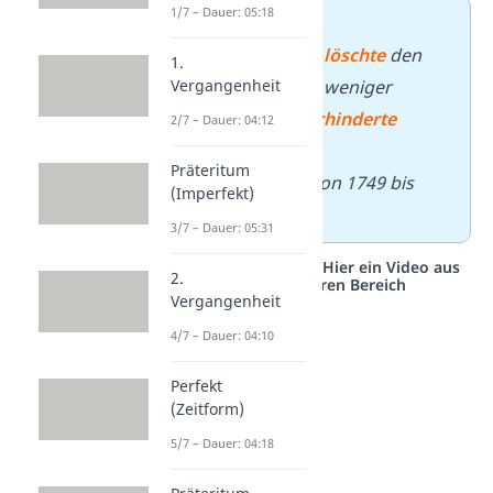
1/7 – Dauer: 05:18
➡️
Beispiel:
–
Die Feuerwehr
löschte
den
1.
Vergangenheit
Brand innerhalb weniger
Minuten und
verhinderte
2/7 – Dauer: 04:12
Schlimmeres.
Präteritum
–
Goethe
lebte
von 1749 bis
(Imperfekt)
1832.
3/7 – Dauer: 05:31
Studyflix vernetzt: Hier ein Video aus
2.
einem anderen Bereich
Vergangenheit
4/7 – Dauer: 04:10
Perfekt
(Zeitform)
5/7 – Dauer: 04:18