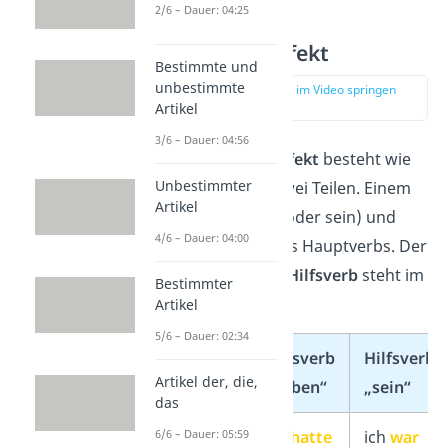
2/6 – Dauer: 04:25
Plusquamperfekt
Bestimmte und
unbestimmte
zur Stelle im Video springen
(04:38)
Artikel
3/6 – Dauer: 04:56
Das
Plusquamperfekt
besteht wie
Unbestimmter
das Perfekt aus zwei Teilen. Einem
Artikel
Hilfsverb
(haben oder sein) und
4/6 – Dauer: 04:00
dem
Partizip II
des Hauptverbs. Der
Unterschied: Das
Hilfsverb
steht im
Bestimmter
Präteritum
.
Artikel
5/6 – Dauer: 02:34
Person
Hilfsverb
Hilfsverb
Artikel der, die,
„haben“
„sein“
das
6/6 – Dauer: 05:59
ich
ich
hatte
ich
war