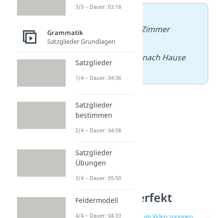
3/3 – Dauer: 03:18
➡️
Beispiel:
–
Ich
habe
mein Zimmer
Grammatik
Satzglieder Grundlagen
aufgeräumt
.
–
Lisa
ist
schnell nach Hause
Satzglieder
gelaufen
.
1/4 – Dauer: 04:36
Satzglieder
bestimmen
2/4 – Dauer: 04:58
Satzglieder
Übungen
3/4 – Dauer: 05:50
Plusquamperfekt
Feldermodell
4/4 – Dauer: 04:33
zur Stelle im Video springen