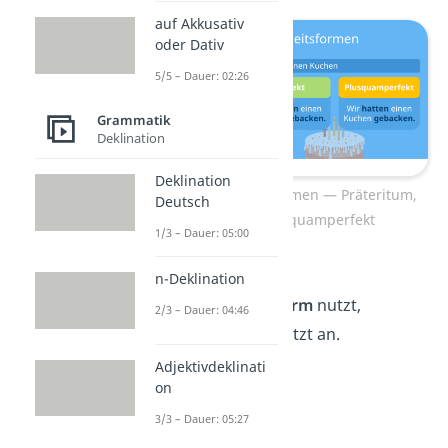
auf Akkusativ
oder Dativ
5/5 – Dauer: 02:26
Grammatik
Deklination
Deklination
Vergangenheitsformen — Präteritum,
Deutsch
Perfekt, Plusquamperfekt
1/3 – Dauer: 05:00
Wann du
welche
n-Deklination
Vergangenheitsform
nutzt,
2/3 – Dauer: 04:46
schauen wir uns jetzt an.
Adjektivdeklinati
on
3/3 – Dauer: 05:27