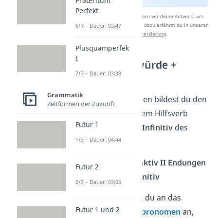
Präteritum
Perfekt
Nach Beantwortung speichern wir deine Antwort, um
Studyflix zu verbessern. Mehr dazu erfährst du in unserer
6/7 – Dauer: 03:47
Datenschutzerklärung
.
Plusquamperfek
t
Bildung mit würde +
7/7 – Dauer: 03:38
Infinitiv
Grammatik
In den meisten Fällen bildest du den
Zeitformen der Zukunft
Konjunktiv II mit dem Hilfsverb
Futur 1
„
würde
“ und dem
Infinitiv
des
1/3 – Dauer: 04:44
Verbs:
würde
mit Konjunktiv II Endungen
Futur 2
+ Infinitiv
2/3 – Dauer: 03:05
Das „
würde
” passt du an das
Futur 1 und 2
jeweilige
Personalpronomen
an,