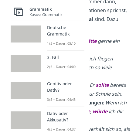
Konjunktiv II also immer dann,
Grammatik
wenn du über Situationen sprichst,
Kasus: Grammatik
die (noch)
nicht real
sind. Dazu
Deutsche
gehören:
Grammatik
Wünsche:
Er
hätte
gerne ein
1/5 – Dauer: 05:10
neues Fahrrad.
3. Fall
Träume:
Wenn ich fliegen
könnte
,
hätte
ich so viele
2/5 – Dauer: 04:00
Freiheiten.
Genitiv oder
Vermutungen:
Er
sollte
bereits
Dativ?
auf dem Weg zur Schule sein.
3/5 – Dauer: 04:45
irreale
Bedingungen:
Wenn ich
mehr Zeit
hätte
,
würde
ich dir
Dativ oder
Akkusativ?
helfen.
Vergleiche:
Er verhält sich so, als
4/5 – Dauer: 04:37