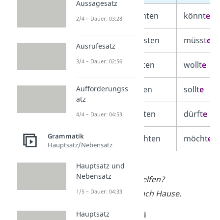
Aussagesatz
können
konnten
könnt
e
2/4 – Dauer: 03:28
müssen
mussten
müsst
e
Ausrufesatz
3/4 – Dauer: 02:56
wollen
wollten
wollt
e
sollen
sollten
sollt
e
Aufforderungss
atz
dürfen
durften
dürft
e
4/4 – Dauer: 04:53
Grammatik
mögen
mochten
möcht
e
Hauptsatz/Nebensatz
➡️
Beispiele:
Hauptsatz und
Nebensatz
Könntest
du mir helfen?
1/5 – Dauer: 04:33
Ich
müsste
jetzt nach Hause.
3. Konjunktiv II bei
Hauptsatz