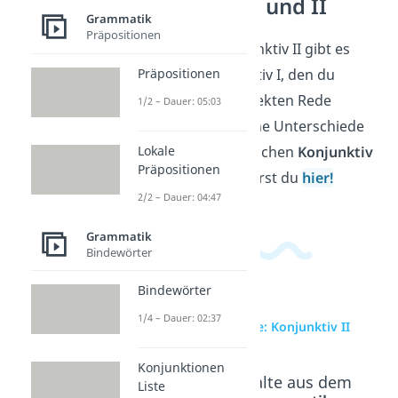
Konjunktiv I und II
Grammatik
Präpositionen
Neben dem Konjunktiv II gibt es
Präpositionen
auch den Konjunktiv I, den du
häufig in der indirekten Rede
1/2 – Dauer: 05:03
verwendest. Welche Unterschiede
Lokale
es sonst noch zwischen
Konjunktiv
Präpositionen
I und II
gibt, erfährst du
hier!
2/2 – Dauer: 04:47
Grammatik
Bindewörter
Bindewörter
1/4 – Dauer: 02:37
zur Videoseite: Konjunktiv II
Konjunktionen
Beliebte Inhalte aus dem
Liste