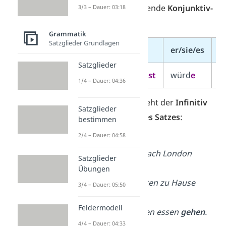
indem du die passende
Konjunktiv-
3/3 – Dauer: 03:18
Endung
anhängst:
Grammatik
Satzglieder Grundlagen
ich
du
er/sie/es
w
Satzglieder
würd
e
würd
est
würd
e
w
1/4 – Dauer: 04:36
Im Konjunktiv II steht der
Infinitiv
Satzglieder
immer
am Ende des Satzes
:
bestimmen
2/4 – Dauer: 04:58
➡️ Beispiele:
Ich
würde
gerne nach London
Satzglieder
reisen
.
Übungen
Er
würde
am liebsten zu Hause
3/4 – Dauer: 05:50
bleiben
.
Feldermodell
Wir
würden
morgen essen
gehen
.
4/4 – Dauer: 04:33