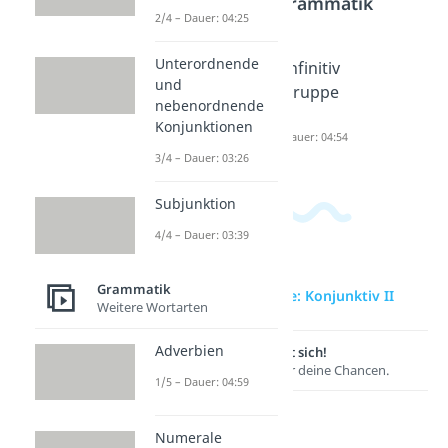
Bereich
Grammatik
2/4 – Dauer: 04:25
Unterordnende
Indirekt
Infinitiv
Infinitiv
und
e Rede
Dauer: 04:14
gruppe
nebenordnende
Dauer: 05:09
n
Konjunktionen
Dauer: 04:54
3/4 – Dauer: 03:26
Subjunktion
4/4 – Dauer: 03:39
Grammatik
zur Videoseite: Konjunktiv II
Weitere Wortarten
Adverbien
Lernen lohnt sich!
Entdecke hier deine Chancen.
1/5 – Dauer: 04:59
Numerale