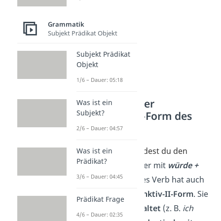
Grammatik
Subjekt Prädikat Objekt
Subjekt Prädikat
Objekt
1/6 – Dauer: 05:18
Bildung mit der
Was ist ein
Subjekt?
Konjunktiv II-Form des
Verbs
2/6 – Dauer: 04:57
Normalerweise bildest du den
Was ist ein
Prädikat?
Konjunktiv II
immer mit
würde +
3/6 – Dauer: 04:45
Infinitiv
,
doch jedes Verb hat auch
eine
eigene Konjunktiv-II-Form
. Sie
Prädikat Frage
klingt aber oft
veraltet
(z. B.
ich
4/6 – Dauer: 02:35