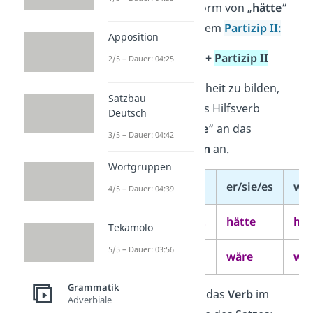
immer mit einer Form von „
hätte
“
oder „
wäre
“ und dem
Partizip II:
Apposition
hätte / wäre
+
Partizip II
2/5 – Dauer: 04:25
Um die Vergangenheit zu bilden,
Satzbau
passt du zuerst das Hilfsverb
Deutsch
„
hätte
“ oder „
wäre
“ an das
3/5 – Dauer: 04:42
Personalpronomen
an.
Wortgruppen
ich
du
er/sie/es
wir
4/5 – Dauer: 04:39
hätte
hättest
hätte
hät
Tekamolo
5/5 – Dauer: 03:56
wäre
wärest
wäre
wä
Grammatik
Danach hängst du das
Verb
im
Adverbiale