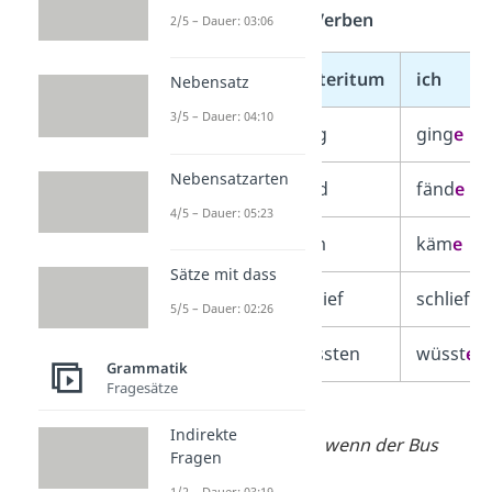
unregelmäßigen Verben
2/5 – Dauer: 03:06
Infinitiv
Präteritum
ich
Nebensatz
3/5 – Dauer: 04:10
gehen
ging
ging
e
Nebensatzarten
finden
fand
fänd
e
4/5 – Dauer: 05:23
kommen
kam
käm
e
Sätze mit dass
schlafen
schlief
schlief
e
5/5 – Dauer: 02:26
wissen
wussten
wüsst
e
Grammatik
Fragesätze
➡️
Beispiele:
Indirekte
Wir
kämen
früher, wenn der Bus
Fragen
pünktlich wäre.
1/2 – Dauer: 03:19