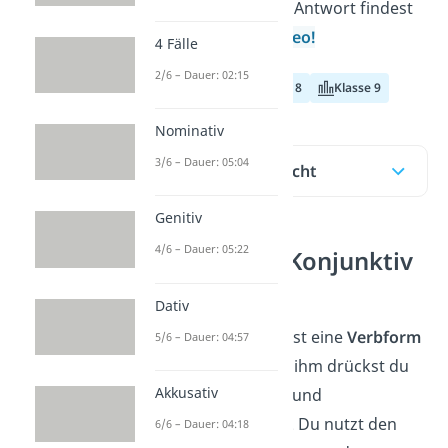
Konjunktiv II
? Die Antwort findest
du hier und im
Video!
4 Fälle
2/6 – Dauer: 02:15
Klasse 7
Klasse 8
Klasse 9
Nominativ
3/6 – Dauer: 05:04
Inhaltsübersicht
Genitiv
4/6 – Dauer: 05:22
Was ist der Konjunktiv
II?
Dativ
Der
Konjunktiv II
ist eine
Verbform
5/6 – Dauer: 04:57
im Deutschen. Mit ihm drückst du
Akkusativ
Wünsche
,
Träume
und
Vermutungen
aus. Du nutzt den
6/6 – Dauer: 04:18