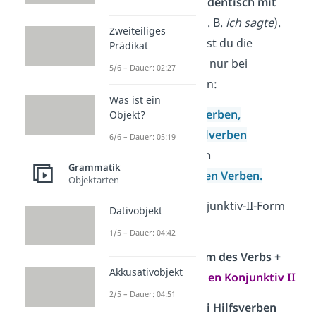
schriebe
) oder ist
identisch mit
dem
Präteritum
(z. B.
ich sagte
).
Zweiteiliges
Deshalb verwendest du die
Prädikat
Konjunktiv-II-Form nur bei
5/6 – Dauer: 02:27
bestimmten Verben:
Was ist ein
bei allen
Hilfsverben,
Objekt?
bei allen
Modalverben
6/6 – Dauer: 05:19
und bei
einigen
Grammatik
unregelmäßigen Verben.
Objektarten
Du
bildest
die Konjunktiv-II-Form
Dativobjekt
so:
1/5 – Dauer: 04:42
Präteritumform des Verbs +
Akkusativobjekt
Umlaut +
Endungen Konjunktiv II
2/5 – Dauer: 04:51
1. Konjunktiv II bei Hilfsverben