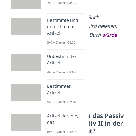
2/6 – Dauer: 04:25
➡️
Beispiel:
Aktiv:
Ich lese ein Buch.
Bestimmte und
Passiv:
Das Buch wird gelesen.
unbestimmte
Artikel
Konjunktiv II:
Das Buch
würde
3/6 – Dauer: 04:56
gelesen
werden.
Unbestimmter
Artikel
4/6 – Dauer: 04:00
Bestimmter
Artikel
5/6 – Dauer: 02:34
Wie bildest du das Passiv
Artikel der, die,
vom Konjunktiv II in der
das
Vergangenheit?
6/6 – Dauer: 05:59