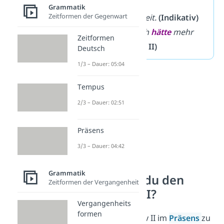
➡️
Beispiele:
Grammatik
Zeitformen der Gegenwart
Ich
habe
keine Zeit.
(Indikativ)
Ich wünschte, ich
hätte
mehr
Zeitformen
Zeit.
(Konjunktiv II)
Deutsch
1/3 – Dauer: 05:04
Tempus
2/3 – Dauer: 02:51
Präsens
3/3 – Dauer: 04:42
Grammatik
Wie bildest du den
Zeitformen der Vergangenheit
Konjunktiv II?
Vergangenheits
formen
Um den Konjunktiv II im
Präsens
zu