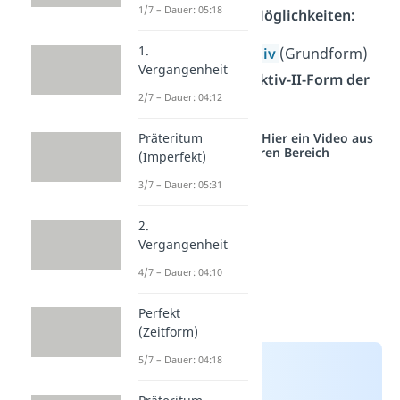
1/7 – Dauer: 05:18
bilden, hast du
2
Möglichkeiten:
1.
würde +
Infinitiv
(Grundform)
Vergangenheit
eigene Konjunktiv-II-Form der
2/7 – Dauer: 04:12
Verben
Studyflix vernetzt: Hier ein Video aus
Präteritum
einem anderen Bereich
(Imperfekt)
3/7 – Dauer: 05:31
2.
Vergangenheit
4/7 – Dauer: 04:10
Perfekt
(Zeitform)
5/7 – Dauer: 04:18