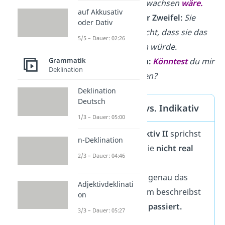
ob er schon erwachsen
wäre.
auf Akkusativ
Erstaunen oder Zweifel:
Sie
oder Dativ
hätte
nie gedacht, dass sie das
5/5 – Dauer: 02:26
Spiel gewinnen würde.
Grammatik
höfliche Bitten:
Könntest
du mir
Deklination
bitte kurz helfen?
Deklination
Deutsch
Konjunktiv II vs. Indikativ
1/3 – Dauer: 05:00
Mit dem
Konjunktiv II
sprichst
n-Deklination
du über Dinge, die
nicht real
2/3 – Dauer: 04:46
sind.
Der
Indikativ
ist genau das
Adjektivdeklinati
Gegenteil: Mit ihm beschreibst
on
du,
was wirklich passiert.
3/3 – Dauer: 05:27