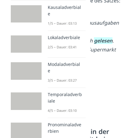
Partizip II
ans Ende des Satzes:
Kausaladverbial
➡️
Beispiele:
e
Ich
hätte
meine Hausaufgaben
1/5 – Dauer: 03:13
gemacht
.
Lokaladverbiale
Du
hättest
ein Buch
gelesen
.
2/5 – Dauer: 03:41
Wir
wären
in den Supermarkt
gegangen
.
Modaladverbial
e
3/5 – Dauer: 03:27
Temporaladverb
iale
4/5 – Dauer: 03:10
Pronominaladve
Konjunktiv II in der
rbien