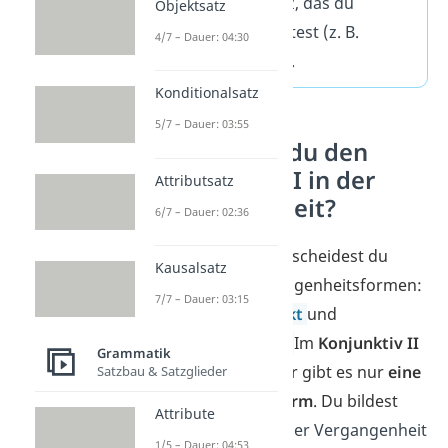
das Wort im Satz, das du
Objektsatz
verneinen möchtest (z. B.
4/7 – Dauer: 04:30
adoptieren
,
gut
).
Konditionalsatz
5/7 – Dauer: 03:55
Wie bildest du den
Konjunktiv II in der
Attributsatz
Vergangenheit?
6/7 – Dauer: 02:36
Im
Indikativ
unterscheidest du
Kausalsatz
zwischen 3 Vergangenheitsformen:
7/7 – Dauer: 03:15
Präteritum,
Perfekt
und
Plusquamperfekt
.
Im
Konjunktiv II
Grammatik
ist das anders. Hier gibt es nur
eine
Satzbau & Satzglieder
Vergangenheitsform
. Du bildest
Attribute
d
en Konjunktiv II der Vergangenheit
1/5 – Dauer: 04:53