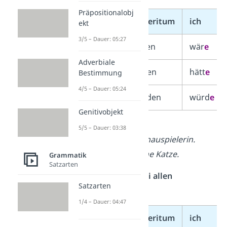
Präpositionalobj
Infinitiv
Präteritum
ich
ekt
3/5 – Dauer: 05:27
sein
waren
wär
e
Adverbiale
haben
hatten
hätt
e
Bestimmung
4/5 – Dauer: 05:24
werden
wurden
würd
e
Genitivobjekt
➡️
Beispiele:
5/5 – Dauer: 03:38
Ich
wäre
gerne Schauspielerin.
Sie
hätte
gerne eine Katze.
Grammatik
Satzarten
2. Konjunktiv II bei allen
Satzarten
Modalverben
1/4 – Dauer: 04:47
Infinitiv
Präteritum
ich