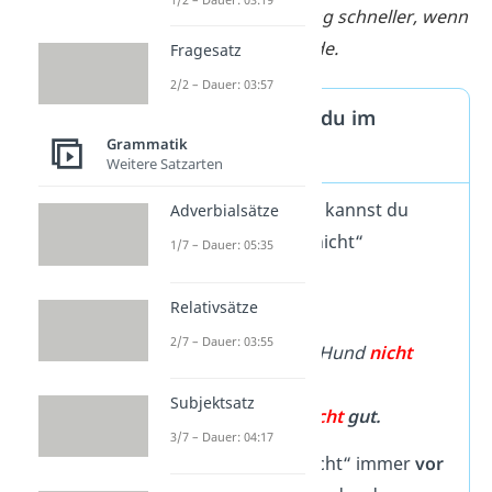
Er
fände
die Lösung schneller, wenn
er aufpassen würde.
Fragesatz
2/2 – Dauer: 03:57
Wie verneinst du im
Grammatik
Konjunktiv II?
Weitere Satzarten
Im
Konjunktiv II
kannst du
Adverbialsätze
einen Satz mit „nicht“
1/7 – Dauer: 05:35
verneinen.
Relativsätze
➡️ Beispiele
2/7 – Dauer: 03:55
Tom
würde
den Hund
nicht
adoptieren.
Subjektsatz
Ich
fänd
e
das
nicht
gut.
3/7 – Dauer: 04:17
Du schreibst „nicht“ immer
vor