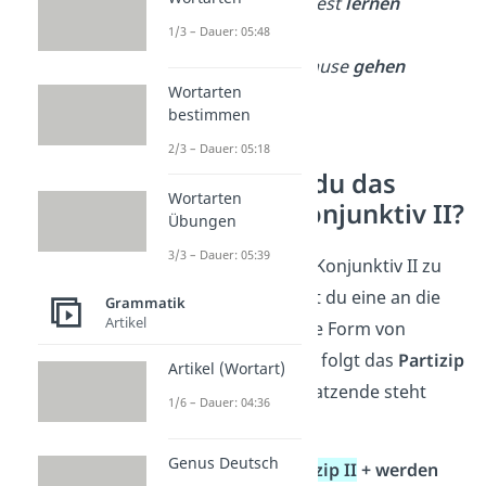
Ich
hätte
für den Test
lernen
1/3 – Dauer: 05:48
können
.
Sie
hätten
nach Hause
gehen
Wortarten
müssen
.
bestimmen
2/3 – Dauer: 05:18
Wie bildest du das
Wortarten
Passiv im Konjunktiv II?
Übungen
3/3 – Dauer: 05:39
Um das
Passiv
im Konjunktiv II zu
bilden, verwendest du eine an die
Grammatik
Artikel
Person angepasste Form von
„
würden
“. Danach folgt das
Partizip
Artikel (Wortart)
II
des Verbs. Am Satzende steht
1/6 – Dauer: 04:36
„
werden
“:
Genus Deutsch
würden
+
Partizip II
+ werden