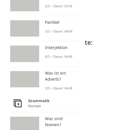
2/5 – Dauer: 03:54
Partikel
3/5 – Dauer: 04:09
Weitere Inhalte:
Interjektion
Grammatik
4/5 – Dauer: 04:49
Konjunktiv I und II
Konjunktiv I und II
Dauer: 04:17
Was ist ein
Konjunktiv I
Adverb?
Dauer: 03:23
Konjunktiv II
5/5 – Dauer: 04:48
Dauer: 02:54
Indirekte Rede
Grammatik
Nomen
Dauer: 05:09
Was sind
Nomen?