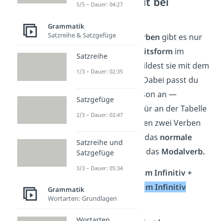
Vergangenheit bei
5/5 – Dauer: 04:27
Modalverben
Grammatik
Satzreihe & Satzgefüge
Auch bei
Modalverben
gibt es nur
eine Vergangenheitsform
im
Satzreihe
Konjunktiv II. Du bildest sie mit dem
1/3 – Dauer: 02:35
Hilfsverb „
hätte
“. Dabei passt du
„hätte“ an die Person an —
Satzgefüge
orientiere dich dafür an der Tabelle
2/3 – Dauer: 02:47
oben. Danach folgen zwei Verben
im Infinitiv: zuerst das
normale
Satzreihe und
Verb
und am Ende das
Modalverb.
Satzgefüge
3/3 – Dauer: 05:34
hätte
+ Verb im Infinitiv +
Modalverb im Infinitiv
Grammatik
Wortarten: Grundlagen
➡️
Beispiel:
Wortarten