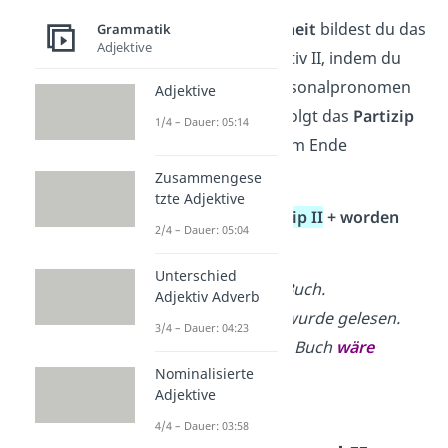
In der
Vergangenheit
bildest du das
Grammatik
Adjektive
Passiv im Konjunktiv II, indem du
„
wäre
“ an das Personalpronomen
Adjektive
anpasst. Danach folgt das
Partizip
1/4 – Dauer: 05:14
II
des Verbs und am Ende
„worden“:
Zusammengese
tzte Adjektive
wären
+
Partizip II
+ worden
2/4 – Dauer: 05:04
➡️
Beispiel:
Unterschied
Aktiv
:
Ich laß ein Buch.
Adjektiv Adverb
Passiv:
Das Buch wurde gelesen.
3/4 – Dauer: 04:23
Konjunktiv II:
Das Buch
wäre
Nominalisierte
gelesen
worden.
Adjektive
4/4 – Dauer: 03:58