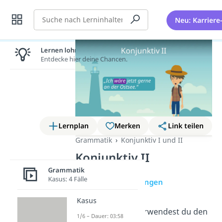
Suche
Neu: Karriere
Lernen lohnt sich!
Entdecke hier deine Chancen.
Lernplan
Merken
Link teilen
Grammatik
Konjunktiv I und II
Konjunktiv II
Grammatik
Kasus: 4 Fälle
Erklärung
Übungen
Kasus
Wie bildest und verwendest du den
1/6 – Dauer: 03:58