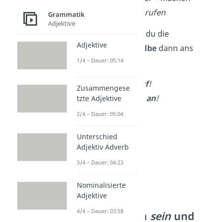
➡️
anrufen → an + rufen
Grammatik
Adjektive
Im Imperativ setzt du die
Adjektive
abtrennbare
Vorsilbe
dann ans
1/4 – Dauer: 05:14
Satzende
.
➡️
Mach
die Tür
auf
!
Zusammengese
➡️
Ruft
eure Eltern
an
!
tzte Adjektive
2/4 – Dauer: 05:04
Unterschied
Adjektiv Adverb
3/4 – Dauer: 04:23
Nominalisierte
Adjektive
4/4 – Dauer: 03:58
Sonderverben
sein
und