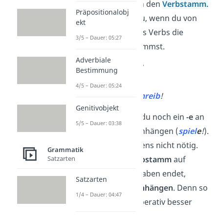
benutzt du einfach den
Verbstamm
.
Präpositionalobj
Den bekommst du, wenn du von
ekt
der
Grundform
des Verbs die
3/5 – Dauer: 05:27
Endung -en
wegnimmst.
Adverbiale
🎲
spiel
en
→
spiel
!
Bestimmung
🏃
lauf
en
→
lauf
!
4/5 – Dauer: 05:24
✍️
schreib
en
→
schreib
!
Genitivobjekt
Zusätzlich kannst du noch ein
-e
an
5/5 – Dauer: 03:38
den Verbstamm anhängen (
spiel
e
!
).
Das ist aber meistens nicht nötig.
Grammatik
Nur w
enn der
Verbstamm
auf
Satzarten
bestimmte Buchstaben endet,
Satzarten
musst
du das
-e anhängen
. Denn so
1/4 – Dauer: 04:47
kannst du den Imperativ besser
aussprechen: