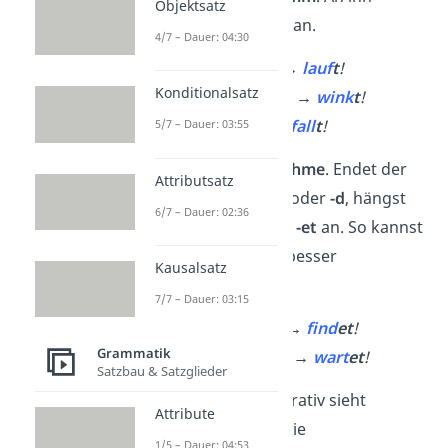
Objektsatz
hängst du ein
-t
dran.
4/7 – Dauer: 04:30
🏃
laufen → lauf- →
lauf
t
!
Konditionalsatz
👋
winken → wink- →
wink
t
!
🍂
fallen → fall- →
fall
t
!
5/7 – Dauer: 03:55
Es gibt eine
Ausnahme
. Endet der
Attributsatz
Verbstamm auf
-t
oder
-d
, hängst
6/7 – Dauer: 02:36
du stattdessen ein
-et
an. So kannst
du den Imperativ besser
Kausalsatz
aussprechen.
7/7 – Dauer: 03:15
🔍
finden → fin
d
– →
find
et
!
Grammatik
⏳
warten → war
t
– →
wart
et
!
Satzbau & Satzglieder
Tipp:
Der ihr-Imperativ sieht
Attribute
genauso aus wie die
1/5 – Dauer: 04:53