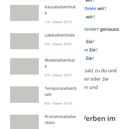
🛀
baden →
baden
wir
!
Kausaladverbial
🎨
zeichnen →
zeichnen
wir
!
e
🏃
laufen →
laufen
wir
!
1/5 – Dauer: 03:13
Die Sie-Form funktioniert
genauso
.
Lokaladverbiale
🛑
halten →
halten
Sie
!
2/5 – Dauer: 03:41
🤲
fangen →
fangen
Sie
!
🖌️
malen →
malen
Sie
!
Modaladverbial
e
Wichtig:
Im Gegensatz zu du und
3/5 – Dauer: 03:27
ihr musst du hier
wir
oder
Sie
immer mitschreiben und
Temporaladverb
iale
mitsprechen!
4/5 – Dauer: 03:10
Besondere Verben im
Pronominaladve
rbien
Imperativ