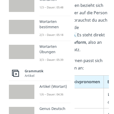
Bei reflexiven Verben bezieht sich
1/3 – Dauer: 05:48
die Handlung immer auf die Person
selbst. Deswegen brauchst du auch
Wortarten
bestimmen
immer das passende
Reflexivpronomen
.
Es steht direkt
2/3 – Dauer: 05:18
nach der Imperativform
, also an
Wortarten
zweiter Stelle im Satz.
Übungen
3/3 – Dauer: 05:39
Das Reflexivpronomen passt sich
dabei an die Person an:
Grammatik
Artikel
Person
Reflexivpronomen
Bei
Artikel (Wortart)
du
dich
Wa
1/6 – Dauer: 04:36
dic
Genus Deutsch