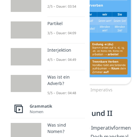
2/5 – Dauer: 03:54
Partikel
3/5 – Dauer: 04:09
Interjektion
4/5 – Dauer: 04:49
Was ist ein
Adverb?
Bildung des Imperativs
5/5 – Dauer: 04:48
Grammatik
Konjunktiv I und II
Nomen
Was sind
Du kennst jetzt die Imperativformen
Nomen?
für
du
,
ihr
und
Sie
. Doch manchmal