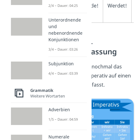
werden
W
e
rde!
Werdet!
W
2/4 – Dauer: 04:25
w
Unterordnende
und
nebenordnende
Konjunktionen
Imperativ —
Zusammenfassung
3/4 – Dauer: 03:26
Subjunktion
Hier haben wir dir nochmal das
4/4 – Dauer: 03:39
wichtigste zum Imperativ auf einen
Blick zusammengefasst.
Grammatik
Weitere Wortarten
Adverbien
1/5 – Dauer: 04:59
Numerale