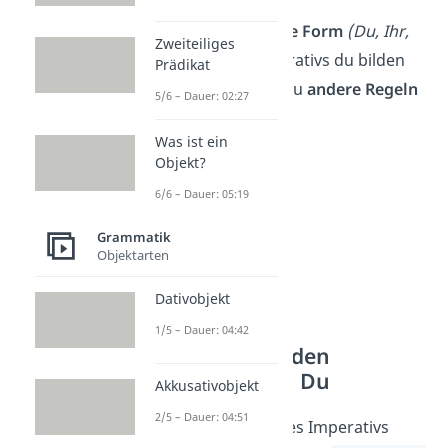
Je nachdem
welche Form
(Du, Ihr,
Zweiteiliges
Wir, Sie)
des Imperativs du bilden
Prädikat
möchtest, musst du
andere Regeln
5/6 – Dauer: 02:27
beachten.
Was ist ein
Objekt?
6/6 – Dauer: 05:19
Grammatik
Objektarten
Dativobjekt
1/5 – Dauer: 04:42
So bildest du den
Imperativ mit Du
Akkusativobjekt
2/5 – Dauer: 04:51
Für die du-Form des Imperativs