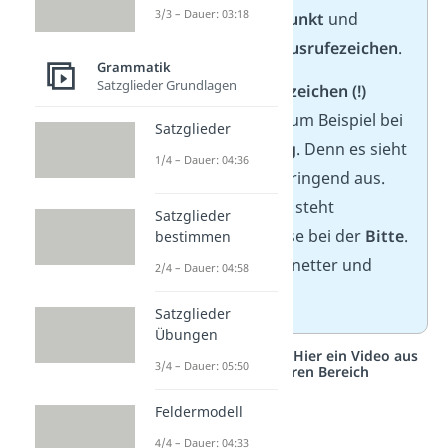
3/3 – Dauer: 03:18
manchmal ein
Punkt
und
manchmal ein
Ausrufezeichen
.
Grammatik
Satzglieder Grundlagen
Das Ausrufezeichen (!)
nimmst du zum Beispiel bei
Satzglieder
der
Warnung
. Denn es sieht
1/4 – Dauer: 04:36
besonders dringend aus.
Der Punkt (.)
steht
Satzglieder
beispielsweise bei der
Bitte
.
bestimmen
Er klingt viel netter und
2/4 – Dauer: 04:58
ruhiger.
Satzglieder
Übungen
Studyflix vernetzt: Hier ein Video aus
3/4 – Dauer: 05:50
einem anderen Bereich
Feldermodell
4/4 – Dauer: 04:33