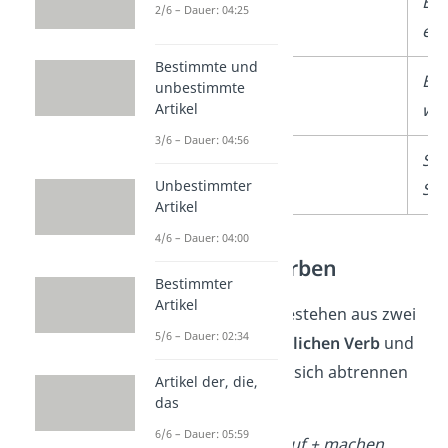
ihr
euch
Bee
2/6 – Dauer: 04:25
euc
Bestimmte und
wir
uns
Ber
unbestimmte
Artikel
wir
3/6 – Dauer: 04:56
Sie
sich
Set
Unbestimmter
Sie
Artikel
4/6 – Dauer: 04:00
Trennbare Verben
Bestimmter
Artikel
Manche Verben bestehen aus zwei
5/6 – Dauer: 02:34
Teilen: dem
eigentlichen Verb
und
einer
Vorsilbe
, die sich abtrennen
Artikel der, die,
lässt.
das
6/6 – Dauer: 05:59
➡️
aufmachen → auf + machen