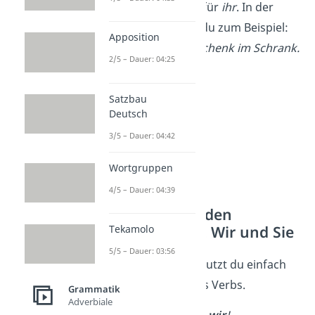
Gegenwartsform
für
ihr
. In der
Gegenwart sagst du zum Beispiel:
Apposition
Ihr findet das Geschenk im Schrank.
2/5 – Dauer: 04:25
Satzbau
Deutsch
3/5 – Dauer: 04:42
Wortgruppen
4/5 – Dauer: 04:39
So bildest du den
Imperativ mit Wir und Sie
Tekamolo
5/5 – Dauer: 03:56
Für die Wir-Form nutzt du einfach
die Grundform des Verbs.
Grammatik
Adverbiale