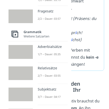
Form in der Gegenwart
(Präsens) haben.
Fragesatz
👁️
s
e
hen → S
ie
h! (Präsens: du
2/2 – Dauer: 03:57
s
ie
hst)
Grammatik
🗣️
spr
e
chen → Spr
i
ch!
Weitere Satzarten
(Präsens: du spr
i
chst)
Adverbialsätze
Wichtig:
An die Verben mit
1/7 – Dauer: 05:35
Vokalwechsel kannst du
kein -e
im Imperativ anhängen!
Relativsätze
2/7 – Dauer: 03:55
So bildest du den
Imperativ mit Ihr
Subjektsatz
3/7 – Dauer: 04:17
Für den ihr-Imperativ brauchst du
auch den
Verbstamm
. An ihn