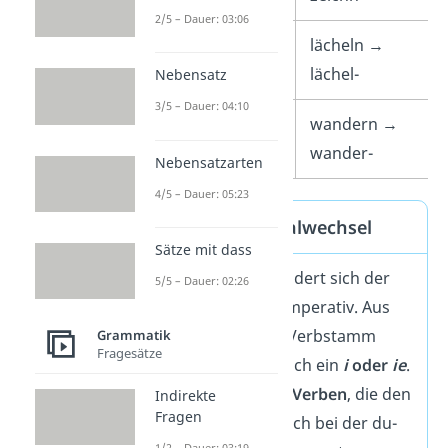
2/5 – Dauer: 03:06
-el
lächeln →
lächel-
Nebensatz
3/5 – Dauer: 04:10
-er
wandern →
wander-
Nebensatzarten
4/5 – Dauer: 05:23
❗Achtung Vokalwechsel
Sätze mit dass
Manchmal verändert sich der
5/5 – Dauer: 02:26
Vokal
beim du-Imperativ. Aus
dem Vokal
e
im Verbstamm
Grammatik
Fragesätze
wird dann plötzlich ein
i
oder
ie
.
Das passiert bei
Verben
, die den
Indirekte
Fragen
Vokalwechsel auch bei der du-
1/2 – Dauer: 03:19