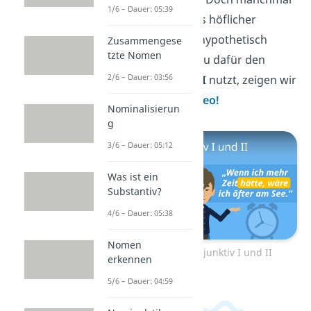
1/6 – Dauer: 05:39
möchtest du etwas höflicher
ausdrücken oder hypothetisch
Zusammengese
tzte Nomen
formulieren. Wie du dafür den
2/6 – Dauer: 03:56
Konjunktiv I und II
nutzt, zeigen wir
dir in unserem
Video!
Nominalisierun
g
3/6 – Dauer: 05:12
Was ist ein
Substantiv?
4/6 – Dauer: 05:38
Nomen
Zum Video: Konjunktiv I und II
erkennen
5/6 – Dauer: 04:59