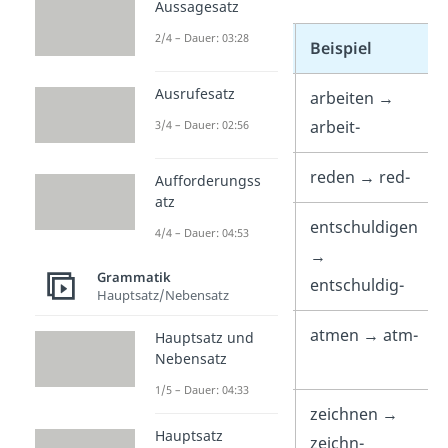
Aussagesatz
2/4 – Dauer: 03:28
Stammendung
Beispiel
Ausrufesatz
-t
arbeiten →
arbeit-
3/4 – Dauer: 02:56
-d
reden → red-
Aufforderungss
atz
-ig
entschuldigen
4/4 – Dauer: 04:53
→
Grammatik
entschuldig-
Hauptsatz/Nebensatz
Konsonant + -
atmen → atm-
Hauptsatz und
Nebensatz
m
1/5 – Dauer: 04:33
Konsonant + -
zeichnen →
Hauptsatz
n
zeichn-