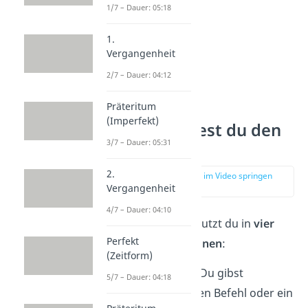
1/7 – Dauer: 05:18
1.
Vergangenheit
2/7 – Dauer: 04:12
Präteritum
(Imperfekt)
So verwendest du den
3/7 – Dauer: 05:31
Imperativ!
2.
zur Stelle im Video springen
(00:52)
Vergangenheit
4/7 – Dauer: 04:10
Den Imperativ benutzt du in
vier
Perfekt
typischen Situationen
:
(Zeitform)
Anweisung
— Du gibst
5/7 – Dauer: 04:18
jemandem einen Befehl oder ein