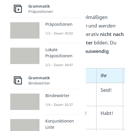
werden
Grammatik
Präpositionen
Für die drei unregelmäßigen
Präpositionen
Verben
sein
,
haben
und
werden
1/2 – Dauer: 05:03
kannst du den Imperativ
nicht nach
dem üblichen Muster
bilden. Du
Lokale
musst sie einfach
auswendig
Präpositionen
lernen.
2/2 – Dauer: 04:47
Infinitiv
du
ihr
w
Grammatik
Bindewörter
sein
Sei!
Seid!
S
Bindewörter
w
1/4 – Dauer: 02:37
haben
Hab!
Habt!
H
Konjunktionen
w
Liste