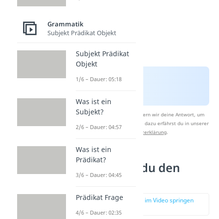
Grammatik
Subjekt Prädikat Objekt
Subjekt Prädikat
Objekt
1/6 – Dauer: 05:18
Was ist ein
Subjekt?
Nach Beantwortung speichern wir deine Antwort, um
Studyflix zu verbessern. Mehr dazu erfährst du in unserer
2/6 – Dauer: 04:57
Datenschutzerklärung
.
Was ist ein
Prädikat?
Wie bildest du den
3/6 – Dauer: 04:45
Imperativ?
Prädikat Frage
zur Stelle im Video springen
(01:35)
4/6 – Dauer: 02:35