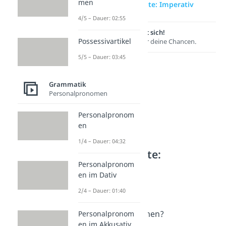
men
zur Videoseite: Imperativ
4/5 – Dauer: 02:55
Lernen lohnt sich!
Possessivartikel
Entdecke hier deine Chancen.
5/5 – Dauer: 03:45
Grammatik
Personalpronomen
Personalpronom
en
1/4 – Dauer: 04:32
Weitere Inhalte:
Grammatik
Personalpronom
en im Dativ
Verbformen
2/4 – Dauer: 01:40
Modus Deutsch
Dauer: 04:44
Was sind Verbformen?
Personalpronom
en im Akkusativ
Dauer: 04:16