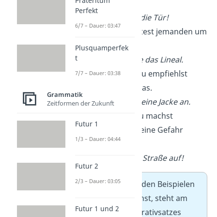
Präteritum
Verbot.
Perfekt
➡️
Öffne
nicht die Tür!
6/7 – Dauer: 03:47
Bitte
— Du bittest jemanden um
etwas.
Plusquamperfek
t
➡️
Gib
mir bitte das Lineal.
Ratschlag
— Du empfiehlst
7/7 – Dauer: 03:38
jemandem etwas.
Grammatik
➡️
Zieh
besser eine Jacke an.
Zeitformen der Zukunft
Warnung
— Du machst
Futur 1
jemanden auf eine Gefahr
1/3 – Dauer: 04:44
aufmerksam.
➡️
Pass
auf die Straße auf!
Futur 2
2/3 – Dauer: 03:05
Tipp:
Wie du bei den Beispielen
oben sehen kannst, steht am
Futur 1 und 2
Ende eines Imperativsatzes