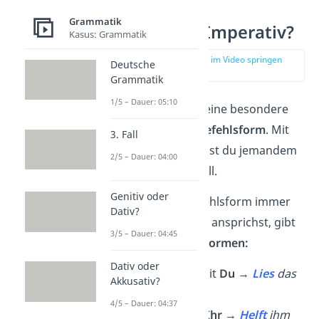
Grammatik
Was ist der Imperativ?
Kasus: Grammatik
zur Stelle im Video springen
Deutsche
(00:11)
Grammatik
1/5 – Dauer: 05:10
Der
Imperativ
ist eine besondere
Verbform — die
Befehlsform
. Mit
3. Fall
dem Imperativ sagst du jemandem
2/5 – Dauer: 04:00
also, was er tun soll.
Genitiv oder
Weil du in der Befehlsform immer
Dativ?
eine Person
direkt
ansprichst, gibt
3/5 – Dauer: 04:45
es ihn nur in
vier Formen:
Dativ oder
📖
Singularform
mit
Du
→
Lies
das
Akkusativ?
Buch! (lesen)
4/5 – Dauer: 04:37
🤝
Pluralform
mit
Ihr
→
Helft
ihm