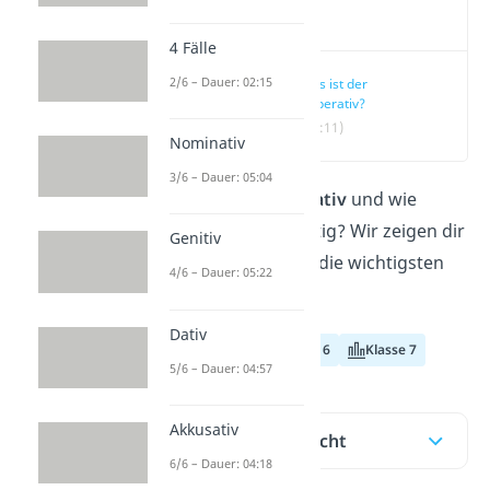
Video
4 Fälle
2/6 – Dauer: 02:15
Was ist der
Imperativ?
(00:11)
Nominativ
3/6 – Dauer: 05:04
Was ist der
Imperativ
und wie
bildest du ihn richtig? Wir zeigen dir
Genitiv
hier und im
Video
die wichtigsten
4/6 – Dauer: 05:22
Regeln!
Dativ
Klasse 5
Klasse 6
Klasse 7
5/6 – Dauer: 04:57
Akkusativ
Inhaltsübersicht
6/6 – Dauer: 04:18