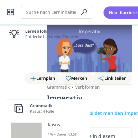
Suche
Neu: Karriere
Lernen lohnt sich!
Entdecke hier deine Chancen.
Lernplan
Merken
Link teilen
Grammatik
Verbformen
Imperativ
Grammatik
Kasus: 4 Fälle
Übersicht
Wie bildet man den Imper
Kasus
1/6 – Dauer: 03:58
Wichtige Inhalte in diesem