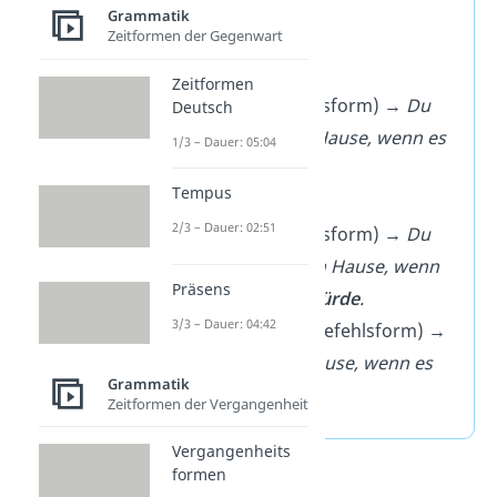
Grammatik
davon:
Zeitformen der Gegenwart
Indikativ
Zeitformen
(Wirklichkeitsform) →
Du
Deutsch
gehst
nach Hause, wenn es
1/3 – Dauer: 05:04
regnet.
Tempus
Konjunktiv
2/3 – Dauer: 02:51
(Möglichkeitsform) →
Du
gingest
nach Hause, wenn
Präsens
es regnen
würde
.
3/3 – Dauer: 04:42
Imperativ
(Befehlsform) →
Geh
nach Hause, wenn es
Grammatik
regnet!
Zeitformen der Vergangenheit
Vergangenheits
formen