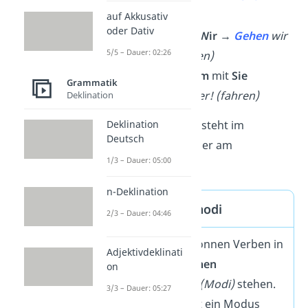
dabei! (helfen)
auf Akkusativ
oder Dativ
🏡
Pluralform
mit
Wir
→
Gehen
wir
5/5 – Dauer: 02:26
nach Hause! (gehen)
🚗
Höflichkeitsform
mit
Sie
Grammatik
→
Fahren
Sie weiter! (fahren)
Deklination
Deklination
Wichtig:
Das
Verb
steht im
Deutsch
Imperativsatz immer am
1/3 – Dauer: 05:00
Satzanfang
!
n-Deklination
Die drei Verbmodi
2/3 – Dauer: 04:46
Im Deutschen können Verben in
Adjektivdeklinati
drei verschiedenen
on
Aussageweisen
(Modi)
stehen.
3/3 – Dauer: 05:27
Der Imperativ ist ein Modus