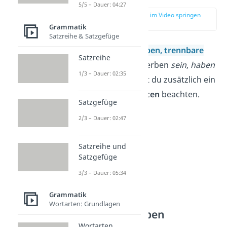
5/5 – Dauer: 04:27
zur Stelle im Video springen
(03:00)
Grammatik
Satzreihe & Satzgefüge
Bei
reflexiven Verben,
trennbare
Satzreihe
Verben
und den Verben
sein
,
haben
1/3 – Dauer: 02:35
und
werden
musst du zusätzlich ein
paar
Besonderheiten
beachten.
Satzgefüge
2/3 – Dauer: 02:47
Satzreihe und
Satzgefüge
3/3 – Dauer: 05:34
Grammatik
Wortarten: Grundlagen
Reflexive Verben
Wortarten