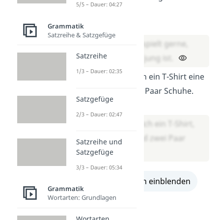
5/5 – Dauer: 04:27
noch jung ist.
Lösung:
Grammatik
Satzreihe & Satzgefüge
Meine Katze spielt gerne,
Satzreihe
weil sie noch jung ist.
1/3 – Dauer: 02:35
Jonas kauft sich ein T-Shirt eine
Hose und zwei Paar Schuhe.
Satzgefüge
Lösung:
2/3 – Dauer: 02:47
Jonas kauft sich ein T-Shirt,
eine Hose und zwei Paar
Satzreihe und
Schuhe.
Satzgefüge
3/3 – Dauer: 05:34
alle Lösungen einblenden
Grammatik
Wortarten: Grundlagen
Wortarten