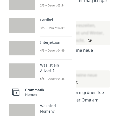
Herbst und Winter mag ich gar
2/5 – Dauer: 03:54
nicht.
Lösung:
Partikel
Die kalten Jahreszeiten,
3/5 – Dauer: 04:09
nämlich Herbst und Winter,
mag ich gar nicht.
Interjektion
Ich mag sie meine neue
4/5 – Dauer: 04:49
Nachbarin.
Lösung:
Was ist ein
Adverb?
Ich mag sie, meine neue
5/5 – Dauer: 04:48
Nachbarin.
Grammatik
Tee insbesondere grüner Tee
Nomen
schmeckt meiner Oma am
Was sind
besten.
Nomen?
Lösung: