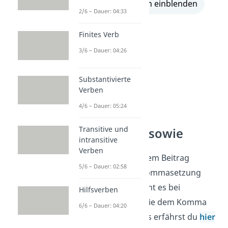
alle Lösungen einblenden
2/6 – Dauer: 04:33
Finites Verb
3/6 – Dauer: 04:26
Substantivierte
Verben
4/6 – Dauer: 05:24
Transitive und
Komma vor sowie
intransitive
Verben
Perfekt, mit unserem Beitrag
5/6 – Dauer: 02:58
konntest du die Kommasetzung
üben. Aber wie sieht es bei
Hilfsverben
speziellen Fällen wie dem Komma
6/6 – Dauer: 04:20
vor
sowie
aus? Das erfährst du
hier