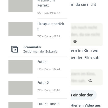
Präteritum
heruntergeladen da sie nicht
Perfekt
kostenlos ist.
6/7 – Dauer: 03:47
Lösung:
Plusquamperfek
Die App habe ich noch nicht
t
heruntergeladen, da sie nicht
7/7 – Dauer: 03:38
kostenlos ist.
Grammatik
Sarah war gestern im Kino wo
Zeitformen der Zukunft
sie einen spannenden Film sah.
Futur 1
Lösung:
1/3 – Dauer: 04:44
Sarah war gestern im Kino,
wo sie einen Film sah.
Futur 2
2/3 – Dauer: 03:05
alle Lösungen einblenden
Futur 1 und 2
Studyflix vernetzt: Hier ein Video aus