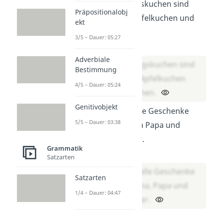
Meine Lieblingskuchen sind
Präpositionalobj
Bienenstich Apfelkuchen und
ekt
Käsekuchen.
3/5 – Dauer: 05:27
Lösung:
Adverbiale
Meine Lieblingskuchen sind
Bestimmung
Bienenstich, Apfelkuchen
4/5 – Dauer: 05:24
und Käsekuchen.
Genitivobjekt
Ich habe für alle Geschenke
5/5 – Dauer: 03:38
gekauft: Mama Papa und
meinen Bruder.
Grammatik
Lösung:
Satzarten
Ich habe für alle Geschenke
Satzarten
gekauft: Mama, Papa und
1/4 – Dauer: 04:47
meinen Bruder.