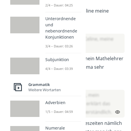
2/4 – Dauer: 04:25
Hier kommt Celine meine
Unterordnende
Freundin.
und
Lösung:
nebenordnende
Konjunktionen
Hier kommt Celine, meine
3/4 – Dauer: 03:26
Freundin.
Herr Schmidt mein Mathelehrer
Subjunktion
erklärt das Thema sehr
4/4 – Dauer: 03:39
verständlich.
Lösung:
Grammatik
Weitere Wortarten
Herr Schmidt, mein
Adverbien
Mathelehrer, erklärt das
Thema sehr verständlich.
1/5 – Dauer: 04:59
Die kalten Jahreszeiten nämlich
Numerale