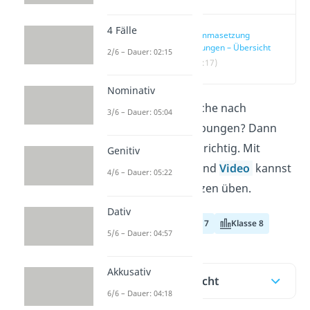
4 Fälle
Kommasetzung
Übungen – Übersicht
2/6 – Dauer: 02:15
(00:17)
Nominativ
Du bist auf der Suche nach
3/6 – Dauer: 05:04
Kommasetzung Übungen? Dann
bist du hier genau richtig. Mit
Genitiv
unserem Beitrag und
Video
kannst
4/6 – Dauer: 05:22
du das Kommasetzen üben.
Dativ
Klasse 6
Klasse 7
Klasse 8
5/6 – Dauer: 04:57
Akkusativ
Inhaltsübersicht
6/6 – Dauer: 04:18