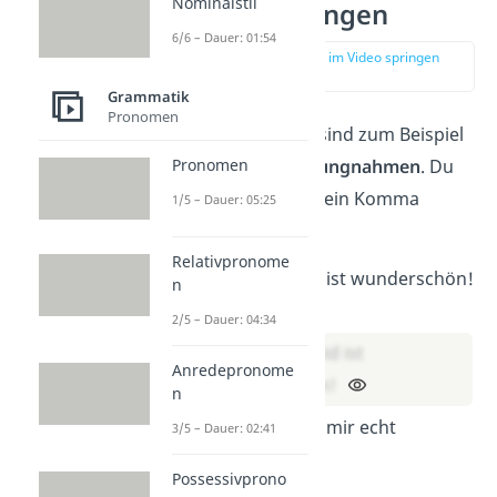
Nominalstil
Hervorhebungen
6/6 – Dauer: 01:54
zur Stelle im Video springen
(04:36)
Grammatik
Pronomen
Hervorhebungen sind zum Beispiel
Pronomen
Ausrufe
und
Stellungnahmen
. Du
musst hier
immer
ein Komma
1/5 – Dauer: 05:25
setzen.
Relativpronome
Wow das Kleid ist wunderschön!
n
Lösung:
2/5 – Dauer: 04:34
Wow, das Kleid ist
Anredepronome
wunderschön!
n
Danke du hast mir echt
3/5 – Dauer: 02:41
geholfen.
Possessivprono
Lösung: