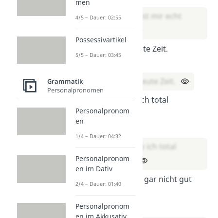
men
Danke, du hast mir echt
4/5 – Dauer: 02:55
geholfen!
Possessivartikel
Ja ich habe heute Zeit.
5/5 – Dauer: 03:45
Lösung:
Ja, ich habe heute Zeit.
Grammatik
Personalpronomen
Ach das habe ich total
Personalpronom
vergessen!
en
Lösung:
1/4 – Dauer: 04:32
Ach, das habe ich total
Personalpronom
vergessen!
en im Dativ
Oh je das sieht gar nicht gut
2/4 – Dauer: 01:40
aus.
Personalpronom
Lösung:
en im Akkusativ