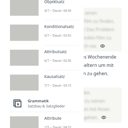
Lösung:
Objektsatz
4/7 – Dauer: 04:30
Das Problem, einen
spannenden Film zu finden,
Konditionalsatz
habe ich nie. / Das Problem
5/7 – Dauer: 03:55
einen spannenden Film zu
finden habe ich nie.
Attributsatz
Mark geht jedes Wochenende
6/7 – Dauer: 02:36
zu seinen Großeltern um mit
ihnen spazieren zu gehen.
Kausalsatz
Lösung:
7/7 – Dauer: 03:15
Mark geht jedes
Wochenende zu seinen
Grammatik
Satzbau & Satzglieder
Großeltern, um mit ihnen
spazieren zu gehen.
Attribute
1/5 – Dauer: 04:53