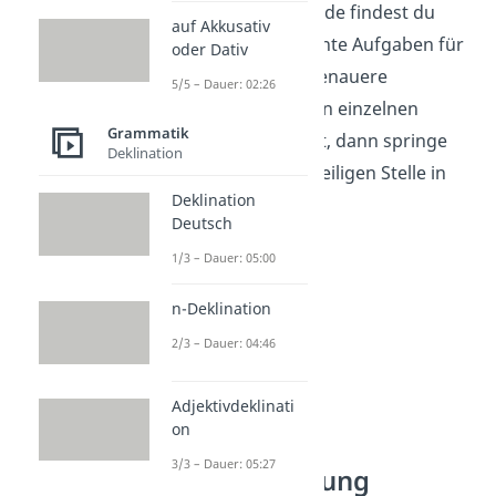
vorbereitet. Am Ende findest du
auf Akkusativ
auch noch gemischte Aufgaben für
oder Dativ
Profis. Wenn du genauere
5/5 – Dauer: 02:26
Erklärungen zu den einzelnen
Grammatik
Übungen brauchst, dann springe
Deklination
einfach zu der jeweiligen Stelle in
Deklination
unserem Video!
Deutsch
1/3 – Dauer: 05:00
n-Deklination
2/3 – Dauer: 04:46
Adjektivdeklinati
on
3/3 – Dauer: 05:27
Kommasetzung