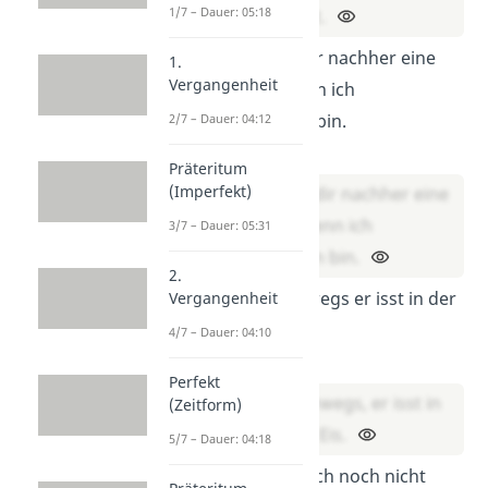
1/7 – Dauer: 05:18
heute frei hat.
Ich schreibe dir nachher eine
1.
Vergangenheit
Nachricht wenn ich
angekommen bin.
2/7 – Dauer: 04:12
Lösung:
Präteritum
(Imperfekt)
Ich schreibe dir nachher eine
Nachricht, wenn ich
3/7 – Dauer: 05:31
angekommen bin.
2.
Tom ist unterwegs er isst in der
Vergangenheit
Stadt ein Eis.
4/7 – Dauer: 04:10
Lösung:
Perfekt
Tom ist unterwegs, er isst in
(Zeitform)
der Stadt ein Eis.
5/7 – Dauer: 04:18
Die App habe ich noch nicht