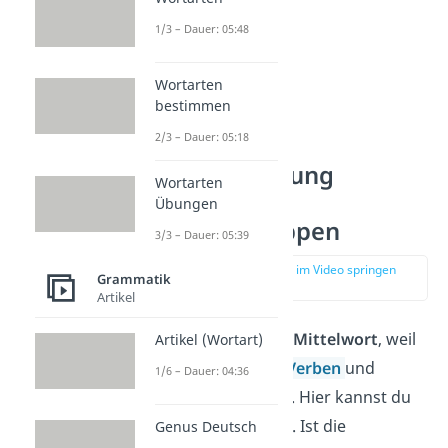
1/3 – Dauer: 05:48
Wortarten
bestimmen
2/3 – Dauer: 05:18
Kommasetzung
Wortarten
Übungen:
Übungen
Partizipgruppen
3/3 – Dauer: 05:39
zur Stelle im Video springen
Grammatik
(03:16)
Artikel
Ein
Partizip
ist ein
Mittelwort
, weil
Artikel (Wortart)
es Merkmale von
Verben
und
1/6 – Dauer: 04:36
Adjektiven
besitzt. Hier kannst du
ein Komma setzen. Ist die
Genus Deutsch