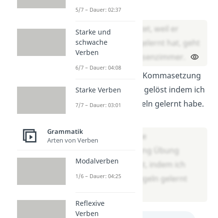
Lösung:
5/7 – Dauer: 02:37
Gut vorbereitet, weil er
Starke und
schwache
gestern viel gelernt hat, geht
Verben
er in das Klassenzimmer.
6/7 – Dauer: 04:08
Ich habe diese Kommasetzung
Übung perfekt gelöst indem ich
Starke Verben
vorher die Regeln gelernt habe.
7/7 – Dauer: 03:01
Lösung:
Grammatik
Ich habe diese
Arten von Verben
Kommasetzung Übung
Modalverben
perfekt gelöst, indem ich
1/6 – Dauer: 04:25
vorher die Regeln gelernt
habe.
Reflexive
Verben