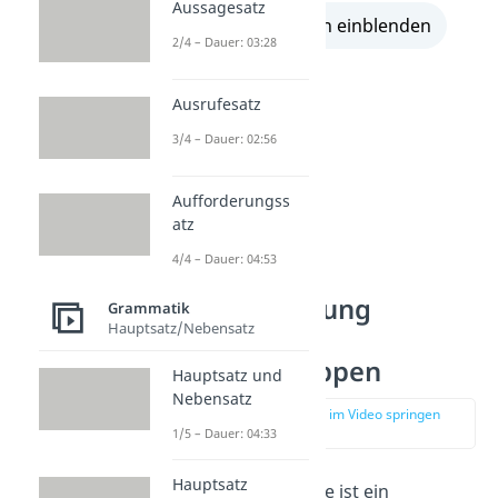
Aussagesatz
alle Lösungen einblenden
2/4 – Dauer: 03:28
Ausrufesatz
3/4 – Dauer: 02:56
Aufforderungss
atz
4/4 – Dauer: 04:53
Kommasetzung
Grammatik
Hauptsatz/Nebensatz
Übungen:
Infinitivgruppen
Hauptsatz und
Nebensatz
zur Stelle im Video springen
(02:18)
1/5 – Dauer: 04:33
Hauptsatz
Eine Infinitivgruppe ist ein