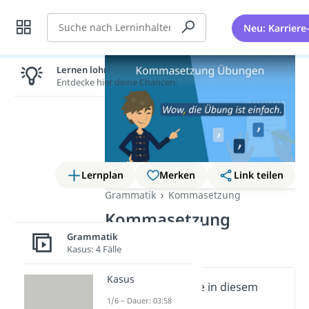
Suche
Neu: Karriere
Lernen lohnt sich!
Entdecke hier deine Chancen.
Lernplan
Merken
Link teilen
Grammatik
Kommasetzung
Kommasetzung
Übungen
Grammatik
Kasus: 4 Fälle
Kasus
Wichtige Inhalte in diesem
1/6 – Dauer: 03:58
Video