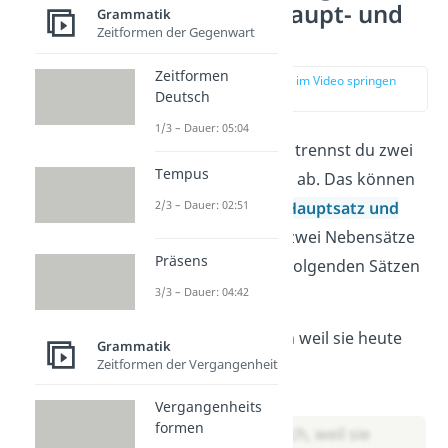
Übungen: Haupt- und
Grammatik
Zeitformen der Gegenwart
Nebensätze
Zeitformen
zur Stelle im Video springen
Deutsch
(00:28)
1/3 – Dauer: 05:04
Mit einem Komma trennst du zwei
Tempus
Sätze voneinander ab. Das können
2/3 – Dauer: 02:51
zwei Hauptsätze,
Hauptsatz und
Nebensatz
sowie zwei Nebensätze
Präsens
sein. Setze in den folgenden Sätzen
ein Komma.
3/3 – Dauer: 04:42
Sie ist glücklich weil sie heute
Grammatik
Zeitformen der Vergangenheit
frei hat.
Lösung:
Vergangenheits
formen
Sie ist glücklich, weil sie