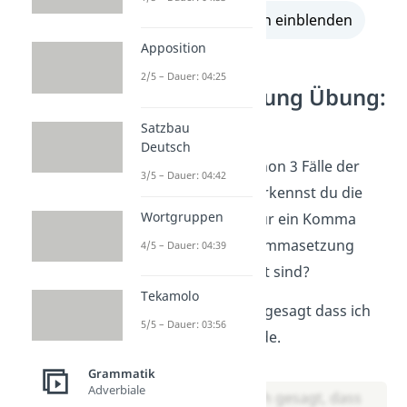
alle Lösungen einblenden
Apposition
2/5 – Dauer: 04:25
Kommasetzung Übung:
gemischt
Satzbau
Deutsch
Jetzt kennst du schon 3 Fälle der
3/5 – Dauer: 04:42
Kommasetzung. Erkennst du die
Wortgruppen
richtigen Stellen für ein Komma
auch, wenn die Kommasetzung
4/5 – Dauer: 04:39
Übungen gemischt sind?
Tekamolo
Ich habe doch gesagt dass ich
5/5 – Dauer: 03:56
dir helfen werde.
Lösung:
Grammatik
Adverbiale
Ich habe doch gesagt, dass