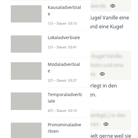
ich dir helfen werde.
Kausaladverbial
e
Er wollte eine Kugel Vanille eine
1/5 – Dauer: 03:13
Kugel Schoko und eine Kugel
Erdbeere.
Lokaladverbiale
Lösung:
2/5 – Dauer: 03:41
Er wollte eine Kugel Vanille,
Modaladverbial
eine Kugel Schoko und eine
e
Kugel Erdbeere.
3/5 – Dauer: 03:27
Frau Engel überlegt in den
Urlaub zu fahren.
Temporaladverb
iale
Lösung:
4/5 – Dauer: 03:10
Frau Engel überlegt(,) in den
Urlaub zu fahren.
Pronominaladve
rbien
Meine Katze spielt gerne weil sie