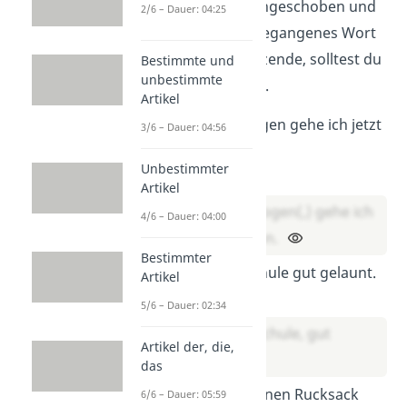
Partizipgruppe
eingeschoben und
2/6 – Dauer: 04:25
erklärt ein vorangegangenes Wort
oder steht am Satzende, solltest du
Bestimmte und
unbestimmte
ein Komma setzen.
Artikel
Warm angezogen gehe ich jetzt
3/6 – Dauer: 04:56
Skifahren.
Unbestimmter
Lösung:
Artikel
Warm angezogen(,) gehe ich
4/6 – Dauer: 04:00
jetzt Skifahren.
Bestimmter
Er geht zur Schule gut gelaunt.
Artikel
Lösung:
5/6 – Dauer: 02:34
Er geht zur Schule, gut
Artikel der, die,
gelaunt.
das
Max nimmt seinen Rucksack
6/6 – Dauer: 05:59