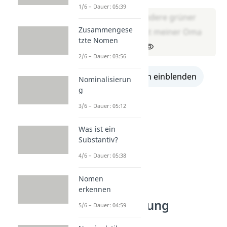
1/6 – Dauer: 05:39
Tee, insbesondere grüner
Zusammengese
Tee, schmeckt meiner Oma
tzte Nomen
am besten.
2/6 – Dauer: 03:56
alle Lösungen einblenden
Nominalisierun
g
3/6 – Dauer: 05:12
Was ist ein
Substantiv?
4/6 – Dauer: 05:38
Nomen
erkennen
Kommasetzung
5/6 – Dauer: 04:59
Übungen: