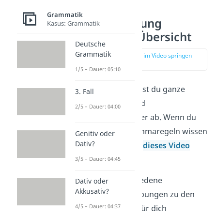
Grammatik
Kommasetzung
Kasus: Grammatik
Übungen – Übersicht
Deutsche
Grammatik
zur Stelle im Video springen
(00:17)
1/5 – Dauer: 05:10
Mit Kommas trennst du ganze
3. Fall
Sätze, Teilsätze und
2/5 – Dauer: 04:00
Wörter voneinander ab. Wenn du
mehr über die Kommaregeln wissen
Genitiv oder
Dativ?
möchtest, wird dir
dieses Video
weiterhelfen!
3/5 – Dauer: 04:45
Wir haben verschiedene
Dativ oder
Akkusativ?
Kommasetzung Übungen zu den
4/5 – Dauer: 04:37
einzelnen Regeln für dich