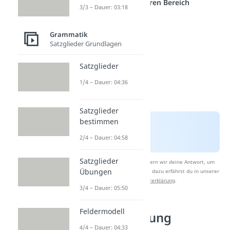
einem anderen Bereich
3/3 – Dauer: 03:18
Grammatik
Satzglieder Grundlagen
Satzglieder
1/4 – Dauer: 04:36
Satzglieder
bestimmen
2/4 – Dauer: 04:58
Satzglieder
Nach Beantwortung speichern wir deine Antwort, um
Übungen
Studyflix zu verbessern. Mehr dazu erfährst du in unserer
Datenschutzerklärung
.
3/4 – Dauer: 05:50
Feldermodell
Kommasetzung
4/4 – Dauer: 04:33