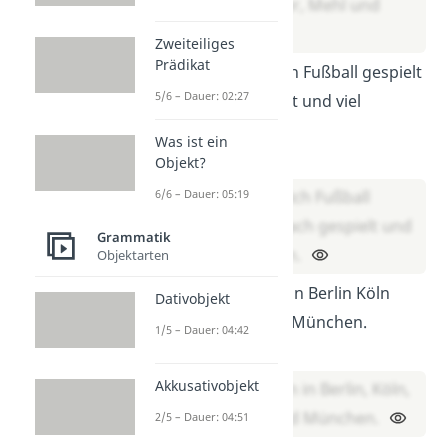
Zucker, Butter, Mehl und
Milch.
Zweiteiliges
Prädikat
Früher habe ich Fußball gespielt
5/6 – Dauer: 02:27
Schach gespielt und viel
gesungen.
Was ist ein
Lösung:
Objekt?
6/6 – Dauer: 05:19
Früher habe ich Fußball
gespielt, Schach gespielt und
Grammatik
viel gesungen.
Objektarten
Ich war schon in Berlin Köln
Dativobjekt
Hamburg und München.
1/5 – Dauer: 04:42
Lösung:
Akkusativobjekt
Ich war schon in Berlin, Köln,
Hamburg und München.
2/5 – Dauer: 04:51