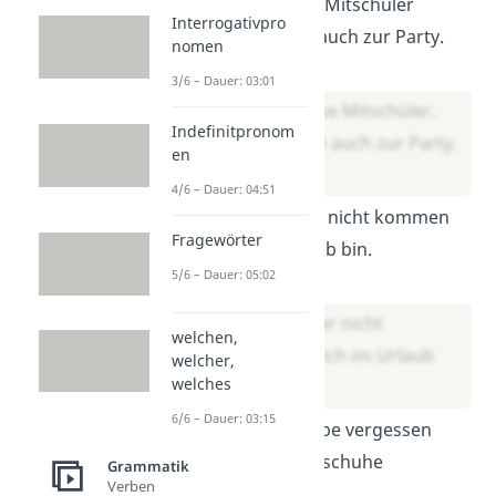
Leon der neue Mitschüler
Interrogativpro
kommt heute auch zur Party.
nomen
Lösung:
3/6 – Dauer: 03:01
Leon, der neue Mitschüler,
Indefinitpronom
kommt heute auch zur Party.
en
4/6 – Dauer: 04:51
Ich kann leider nicht kommen
Fragewörter
da ich im Urlaub bin.
5/6 – Dauer: 05:02
Lösung:
Ich kann leider nicht
welchen,
kommen, da ich im Urlaub
welcher,
welches
bin.
6/6 – Dauer: 03:15
Oh nein ich habe vergessen
meine Wanderschuhe
Grammatik
Verben
einzupacken.