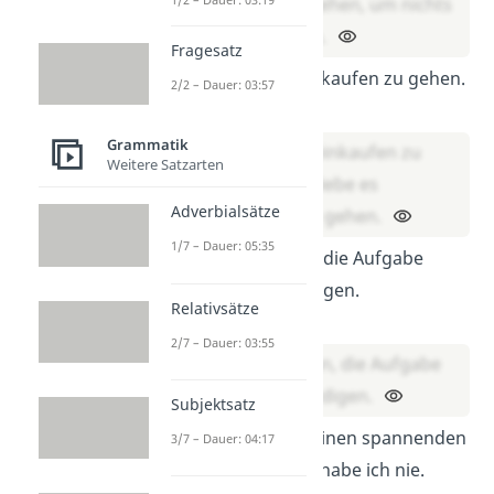
nochmal gesehen, um nichts
zu vergessen.
Fragesatz
Ich liebe es einkaufen zu gehen.
2/2 – Dauer: 03:57
Lösung:
Grammatik
Ich liebe es, einkaufen zu
Weitere Satzarten
gehen. / Ich liebe es
Adverbialsätze
einkaufen zu gehen.
1/7 – Dauer: 05:35
Es wäre schön
die Aufgabe
heute zu erledigen.
Relativsätze
Lösung:
2/7 – Dauer: 03:55
Es wäre schön, die Aufgabe
heute zu erledigen.
Subjektsatz
Das Problem einen spannenden
3/7 – Dauer: 04:17
Film zu finden habe ich nie.