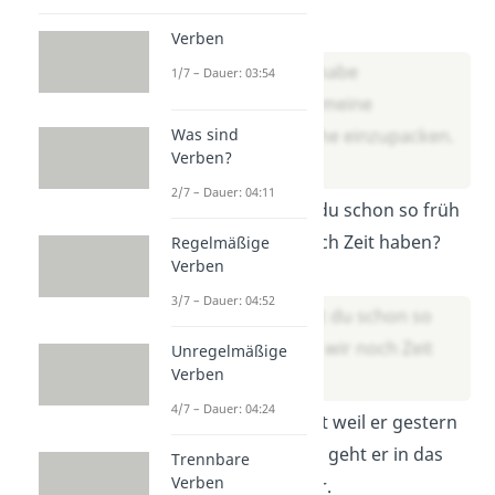
Lösung:
Verben
Oh nein, ich habe
1/7 – Dauer: 03:54
vergessen(,) meine
Was sind
Wanderschuhe einzupacken.
Verben?
2/7 – Dauer: 04:11
Warum gehst du schon so früh
obwohl wir noch Zeit haben?
Regelmäßige
Verben
Lösung:
3/7 – Dauer: 04:52
Warum gehst du schon so
früh, obwohl wir noch Zeit
Unregelmäßige
Verben
haben?
4/7 – Dauer: 04:24
Gut vorbereitet weil er gestern
viel gelernt hat geht er in das
Trennbare
Verben
Klassenzimmer.