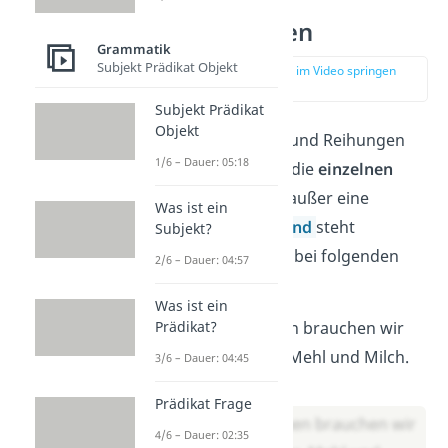
Übungen:
Aufzählungen
Grammatik
Subjekt Prädikat Objekt
zur Stelle im Video springen
(01:27)
Subjekt Prädikat
Objekt
Bei Aufzählungen und Reihungen
1/6 – Dauer: 05:18
setzt du zwischen die
einzelnen
Glieder Kommas
, außer eine
Was ist ein
Konjunktion
wie
und
steht
Subjekt?
dazwischen. Setze bei folgenden
2/6 – Dauer: 04:57
Sätzen Kommas.
Was ist ein
Für den Kuchen brauchen wir
Prädikat?
Zucker Butter Mehl und Milch.
3/6 – Dauer: 04:45
Lösung:
Prädikat Frage
Für den Kuchen brauchen wir
4/6 – Dauer: 02:35