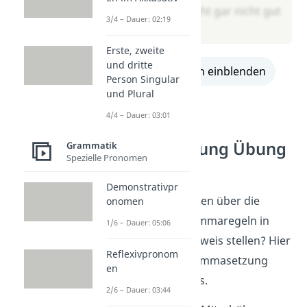
Oh je, das sieht gar nicht gut
3/4 – Dauer: 02:19
aus.
Erste, zweite
und dritte
alle Lösungen einblenden
Person Singular
und Plural
4/4 – Dauer: 03:01
Für Profis:
Kommasetzung Übung
Grammatik
Spezielle Pronomen
– gemischt
Demonstrativpr
Willst du dein Wissen über die
onomen
verschiedenen Kommaregeln in
1/6 – Dauer: 05:06
Übungen unter Beweis stellen? Hier
Reflexivpronom
sind gemischte Kommasetzung
en
Übungen für Profis.
2/6 – Dauer: 03:44