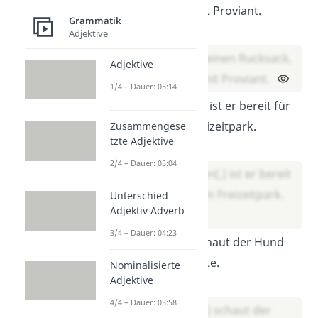
vollgepackt mit Proviant.
Grammatik
Lösung:
Adjektive
Max nimmt seinen Rucksack,
Adjektive
vollgepackt mit Proviant.
1/4 – Dauer: 05:14
Ausgeschlafen ist er bereit für
den Tag im Freizeitpark.
Zusammengese
tzte Adjektive
Lösung:
2/4 – Dauer: 05:04
Ausgeschlafen(,) ist er bereit
für den Tag im Freizeitpark.
Unterschied
Adjektiv Adverb
3/4 – Dauer: 04:23
Verängstigt schaut der Hund
aus seiner Hütte.
Nominalisierte
Adjektive
Lösung:
4/4 – Dauer: 03:58
Verängstigt(,) schaut der