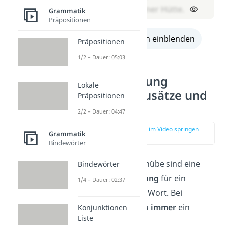
Hund aus seiner Hütte.
Grammatik
Präpositionen
alle Lösungen einblenden
Präpositionen
1/2 – Dauer: 05:03
Kommasetzung
Lokale
Übungen: Zusätze und
Präpositionen
Einschübe
2/2 – Dauer: 04:47
zur Stelle im Video springen
Grammatik
(04:00)
Bindewörter
Zusätze und Einschübe sind eine
Bindewörter
zusätzliche
Erklärung
für ein
1/4 – Dauer: 02:37
vorangegangenes Wort. Bei
Zusätzen musst du
immer
ein
Konjunktionen
Liste
Komma setzen.