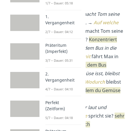
Beispiele:
1/7 – Dauer: 05:18
Konzentriert macht Tom seine
1.
Hausaufgaben. →
Auf welche
Vergangenheit
Art und Weise
macht Tom seine
2/7 – Dauer: 04:12
Hausaufgaben?
Konzentriert
Präteritum
Max fährt mit dem Bus in die
(Imperfekt)
Schule. →
Womit
fährt Max in
3/7 – Dauer: 05:31
die Schule?
mit dem Bus
Indem du Gemüse isst, bleibst
2.
Vergangenheit
du gesund. →
Wodurch
bleibst
4/7 – Dauer: 04:10
du gesund?
indem du Gemüse
isst
Perfekt
Sie spricht sehr laut und
(Zeitform)
deutlich. →
Wie
spricht sie?
sehr
5/7 – Dauer: 04:18
laut und deutlich