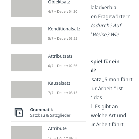
Objektsatz
Nach dem Modaladverbial
4/7 – Dauer: 04:30
fragst du mit den Fragewörtern
Wie? Womit? Wodurch? Auf
Konditionalsatz
welche Art und Weise? Wie
5/7 – Dauer: 03:55
sehr?
Attributsatz
Was ist ein Beispiel für ein
6/7 – Dauer: 02:36
Modaladverbial?
In dem Beispielsatz „Simon fährt
Kausalsatz
mit dem Auto zur Arbeit.“ ist
7/7 – Dauer: 03:15
„mit dem Auto“ das
Modaladverbial. Es gibt an
Grammatik
„wie“, also auf welche Art und
Satzbau & Satzglieder
Weise Simon zur Arbeit fährt.
Attribute
1/5 – Dauer: 04:53