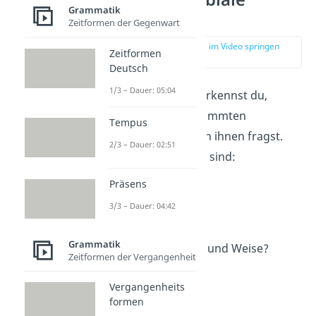
Grammatik
erkennen
Zeitformen der Gegenwart
zur Stelle im Video springen
Zeitformen
(00:35)
Deutsch
1/3 – Dauer: 05:04
Modaladverbiale erkennst du,
indem du mit bestimmten
Tempus
Fragewörtern
nach ihnen fragst.
2/3 – Dauer: 02:51
Fragewörter dafür sind:
Präsens
Wie?
Womit?
3/3 – Dauer: 04:42
Wodurch?
Grammatik
Auf welche Art und Weise?
Zeitformen der Vergangenheit
Wie sehr?
Vergangenheits
Mit wem/was?
formen