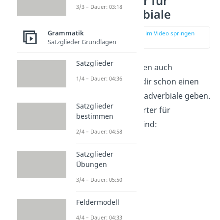
Signalwörter für
3/3 – Dauer: 03:18
Modaladverbiale
Grammatik
zur Stelle im Video springen
(01:25)
Satzglieder Grundlagen
Satzglieder
Viele Sätze enthalten auch
1/4 – Dauer: 04:36
Signalwörter
, die dir schon einen
Hinweis auf Modaladverbiale geben.
Satzglieder
Typische Signalwörter für
bestimmen
Modaladverbiale sind:
2/4 – Dauer: 04:58
Mittels
Satzglieder
Mit
Übungen
Durch
3/4 – Dauer: 05:50
Mithilfe
Ohne
Feldermodell
Indem
4/4 – Dauer: 04:33