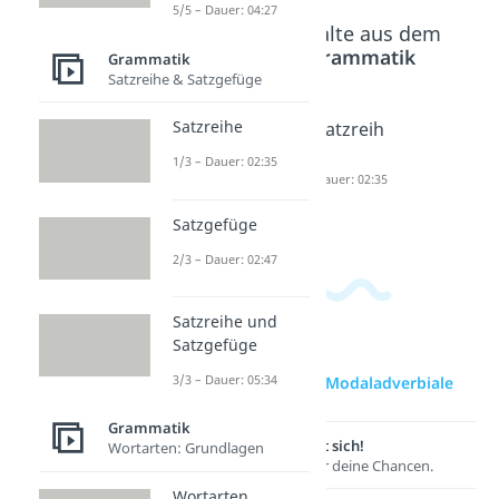
5/5 – Dauer: 04:27
Beliebte Inhalte aus dem
Bereich
Grammatik
Grammatik
Satzreihe & Satzgefüge
Satzreihe
Tempor
Pronom
Satzreih
aladver
inaladve
e
1/3 – Dauer: 02:35
biale
rbien
Dauer: 02:35
Dauer: 03:10
Dauer: 04:27
Satzgefüge
2/3 – Dauer: 02:47
Satzreihe und
Satzgefüge
3/3 – Dauer: 05:34
zur Videoseite: Modaladverbiale
Grammatik
Lernen lohnt sich!
Wortarten: Grundlagen
Entdecke hier deine Chancen.
Wortarten