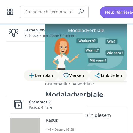
Suche
Neu: Karriere
Lernen lohnt sich!
Entdecke hier deine Chancen.
Lernplan
Merken
Link teilen
Grammatik
Adverbiale
Modaladverbiale
Grammatik
Kasus: 4 Fälle
Wichtige Inhalte in diesem
Kasus
Video
1/6 – Dauer: 03:58