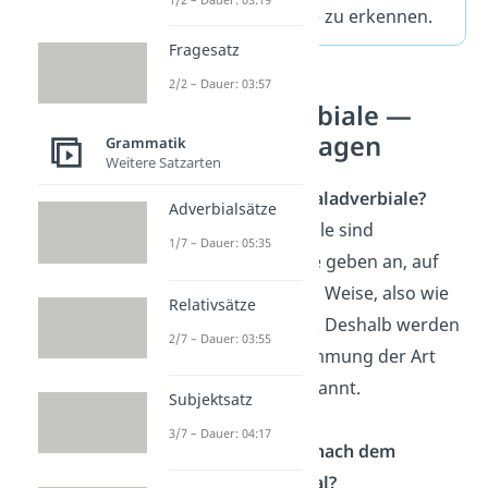
Modaladverbiale zu erkennen.
Fragesatz
2/2 – Dauer: 03:57
Modaladverbiale —
häufigste Fragen
Grammatik
Weitere Satzarten
Was sind Modaladverbiale?
Adverbialsätze
Modaladverbiale sind
1/7 – Dauer: 05:35
Satzglieder. Sie geben an, auf
welche Art und Weise, also wie
Relativsätze
etwas passiert. Deshalb werden
2/7 – Dauer: 03:55
sie auch Bestimmung der Art
und Weise genannt.
Subjektsatz
3/7 – Dauer: 04:17
Wie fragst du nach dem
Modaladverbial?