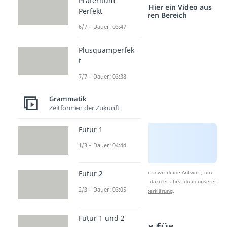
Präteritum
Studyflix vernetzt: Hier ein Video aus
Perfekt
einem anderen Bereich
6/7 – Dauer: 03:47
Plusquamperfek
t
7/7 – Dauer: 03:38
Grammatik
Zeitformen der Zukunft
Futur 1
1/3 – Dauer: 04:44
Nach Beantwortung speichern wir deine Antwort, um
Futur 2
Studyflix zu verbessern. Mehr dazu erfährst du in unserer
2/3 – Dauer: 03:05
Datenschutzerklärung
.
Futur 1 und 2