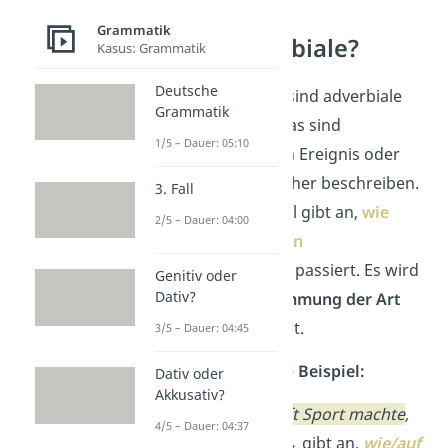
Was sind
Grammatik
Modaladverbiale?
Kasus: Grammatik
Deutsche
Modaladverbiale
sind adverbiale
Grammatik
Bestimmungen. Das sind
1/5 – Dauer: 05:10
Satzglieder,
die ein Ereignis oder
einen Umstand näher beschreiben.
3. Fall
Ein Modaladverbial gibt an,
wie
2/5 – Dauer: 04:00
oder unter welchen
Umständen
etwas passiert. Es wird
Genitiv oder
Dativ?
daher auch
Bestimmung der Art
und Weise
genannt.
3/5 – Dauer: 04:45
Modaladverbial
— Beispiel:
Dativ oder
Akkusativ?
Indem Luisa oft Sport machte
,
4/5 – Dauer: 04:37
wurde sie fit. →
gibt an,
wie/auf