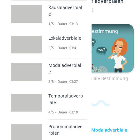
unser
Video
zu den
adverbialen
Kausaladverbial
Bestimmungen
an!
e
1/5 – Dauer: 03:13
Lokaladverbiale
2/5 – Dauer: 03:41
Modaladverbial
e
Zum Video: Adverbiale Bestimmung
3/5 – Dauer: 03:27
Temporaladverb
iale
4/5 – Dauer: 03:10
Pronominaladve
zur Videoseite: Modaladverbiale
rbien