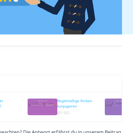
et
Regelmäßige Verben
?
konjugieren
(01:02)
eachten? Die Antwort erfährst du in unserem Beitrag