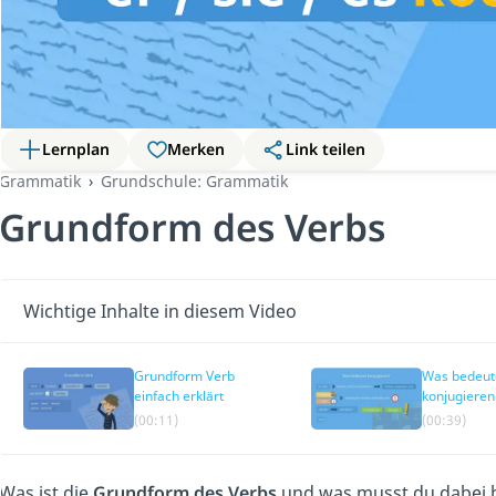
Lernplan
Merken
Link teilen
Grammatik
Grundschule: Grammatik
Grundform des Verbs
Wichtige Inhalte in diesem Video
Grundform Verb
Was bedeut
einfach erklärt
konjugieren
(00:11)
(00:39)
Was ist die
Grundform des Verbs
und was musst du dabei b