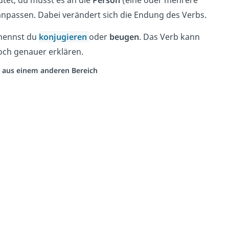
tet, du musst es an die
Person
(eine oder mehrere
anpassen. Dabei verändert sich die Endung des Verbs.
 nennst du
konjugieren
oder
beugen
. Das Verb kann
noch genauer erklären.
eo aus einem anderen Bereich