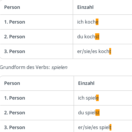
Person
Einzahl
1. Person
ich koch
e
2. Person
du koch
st
3. Person
er/sie/es koch
t
Grundform des Verbs:
spielen
Person
Einzahl
1. Person
ich spiel
e
2. Person
du spiel
st
3. Person
er/sie/es spiel
t