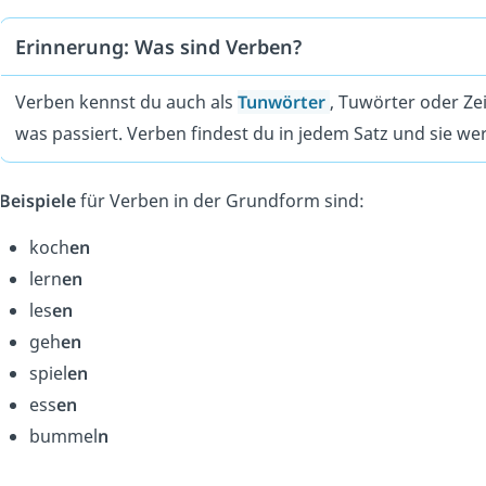
Erinnerung: Was sind Verben?
Verben kennst du auch als
Tunwörter
, Tuwörter oder Ze
was passiert. Verben findest du in jedem Satz und sie w
Beispiele
für Verben in der Grundform sind:
koch
en
lern
en
les
en
geh
en
spiel
en
ess
en
bummel
n