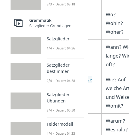
3/3 – Dauer: 03:18
des Ortes
Wo?
Grammatik
Wohin?
Satzglieder Grundlagen
Woher?
Satzglieder
der Zeit
Wann? Wie
1/4 – Dauer: 04:36
lange? Wie
oft?
Satzglieder
bestimmen
der
Art und Weise
Wie? Auf
2/4 – Dauer: 04:58
welche Art
Satzglieder
und Weise?
Übungen
Womit?
3/4 – Dauer: 05:50
des Grundes
Warum?
Feldermodell
Weshalb?
4/4 – Dauer: 04:33