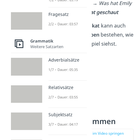
Kino
geschaut
. → Was hat Emily
gemacht? →
hat geschaut
Fragesatz
2/2 – Dauer: 03:57
Wichtig:
Das
Prädikat
kann auch
aus
mehreren Verben
bestehen, wie
Grammatik
du im zweiten Beispiel siehst.
Weitere Satzarten
Adverbialsätze
1/7 – Dauer: 05:35
Relativsätze
2/7 – Dauer: 03:55
Subjektsatz
Objekt bestimmen
3/7 – Dauer: 04:17
zur Stelle im Video springen
(02:03)