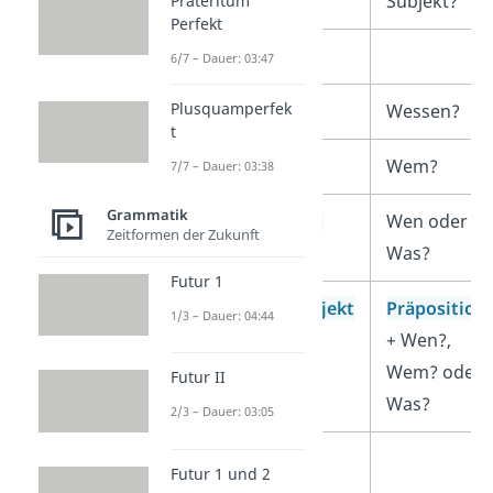
Subjekt?
Präteritum
Perfekt
Objekt
6/7 – Dauer: 03:47
Plusquamperfek
Genitivobjekt
Wessen?
t
Dativobjekt
Wem?
7/7 – Dauer: 03:38
Grammatik
Akkusativobjekt
Wen oder
Zeitformen der Zukunft
Was?
Futur 1
Präpositionalobjekt
Präposition
1/3 – Dauer: 04:44
+ Wen?,
Wem? oder
Futur II
Was?
2/3 – Dauer: 03:05
Adverbiale
Futur 1 und 2
Bestimmung…