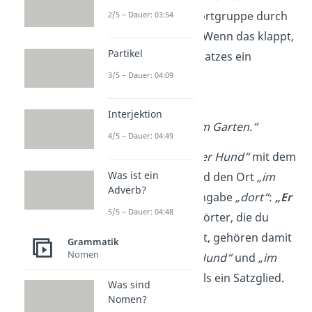
Wort oder eine Wortgruppe durch
2/5 – Dauer: 03:54
ein anderes Wort. Wenn das klappt,
Partikel
ist dieser Teil des Satzes ein
Satzglied.
3/5 – Dauer: 04:09
➡️ Beispiel:
Interjektion
„Der Hund spielt im Garten.“
4/5 – Dauer: 04:49
Hier ersetzt du
„Der Hund“
mit dem
Was ist ein
Pronomen
„Er“
und den Ort
„im
Adverb?
Garten“
mit der Angabe
„dort“
:
„Er
5/5 – Dauer: 04:48
spielt dort.
“
Die Wörter, die du
gemeinsam ersetzt, gehören damit
Grammatik
Nomen
zusammen.
„Der Hund“
und
„im
Garten“
sind jeweils ein Satzglied.
Was sind
Nomen?