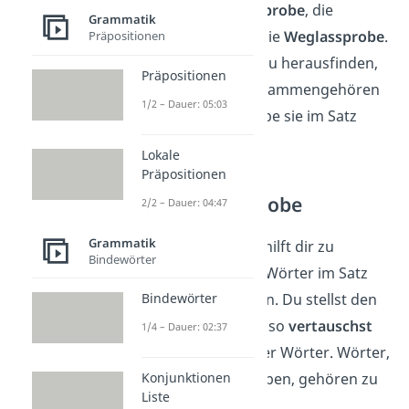
Tests: die
Umstellprobe
, die
Grammatik
Ersatzprobe
und die
Weglassprobe
.
Präpositionen
Mit ihnen kannst du herausfinden,
Präpositionen
welche Wörter zusammengehören
1/2 – Dauer: 05:03
und welche Aufgabe sie im Satz
haben.
Lokale
Präpositionen
Die Umstellprobe
2/2 – Dauer: 04:47
Grammatik
Die Umstellprobe hilft dir zu
Bindewörter
erkennen, welche Wörter im Satz
zusammengehören. Du stellst den
Bindewörter
Satz einfach um, also
vertauschst
1/4 – Dauer: 02:37
die Reihenfolge
der Wörter. Wörter,
die zusammenbleiben, gehören zu
Konjunktionen
Liste
einem Satzglied.