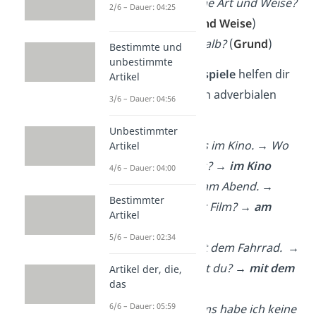
Wie? Auf welche Art und Weise?
2/6 – Dauer: 04:25
Womit?
(
Art und Weise
)
Warum? Weshalb?
(
Grund
)
Bestimmte und
unbestimmte
Die folgenden
Beispiele
helfen dir
Artikel
beim Erkennen von adverbialen
3/6 – Dauer: 04:56
Bestimmungen:
Unbestimmter
Wir treffen uns im Kino. → Wo
Artikel
treffen wir uns? →
im Kino
4/6 – Dauer: 04:00
Der Film läuft am Abend. →
Bestimmter
Wann läuft der Film? →
am
Artikel
Abend
5/6 – Dauer: 02:34
Ich komme mit dem Fahrrad. →
Womit kommst du? →
mit dem
Artikel der, die,
das
Fahrrad
6/6 – Dauer: 05:59
Wegen des Films habe ich keine