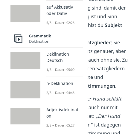
auf Akkusativ
unbedingt nötig sind, damit der
oder Dativ
Satz vollständig ist und Sinn
5/5 – Dauer: 02:26
ergibt. Dazu zählst du
Subjekt
und
Prädikat
.
Grammatik
Deklination
verzichtbare Satzglieder
:
Sie
machen den Satz genauer, aber
Deklination
er funktioniert auch ohne sie. Zu
Deutsch
den verzichtbaren Satzgliedern
1/3 – Dauer: 05:00
gehören
Objekte
und
n-Deklination
adverbiale Bestimmungen
.
2/3 – Dauer: 04:46
➡️ Das
Beispiel
„Der Hund schläft
im Garten.“
klappt auch nur mit
Adjektivdeklinati
Subjekt und Prädikat:
„Der Hund
on
schläft.“
„Im Garten“ ist dagegen
3/3 – Dauer: 05:27
eine adverbiale Bestimmung und