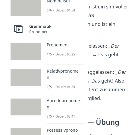
Nominalstil
spielt.“
Das für sich ist ein sinnvoller
6/6 – Dauer: 01:54
Satz. Also gehört
„im
Garten“
zusammen und ist ein
Grammatik
Pronomen
Satzglied.
Pronomen
„Garten“ weggelassen:
„Der
Hund spielt im.“ →
Das geht
1/5 – Dauer: 05:25
nicht.
Relativpronome
„im Garten“ weggelassen:
„Der
n
Hund spielt.“ →
Das geht! Also
2/5 – Dauer: 04:34
gehört „im Garten“ zusammen
und ist ein Satzglied.
Anredepronome
n
3/5 – Dauer: 02:41
Satzglieder — Übung
Possessivprono