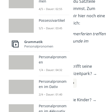
Jetzt weißt du, wie du Satzteile
men
erkennst und bestimmst. Zum
4/5 – Dauer: 02:55
Abschluss haben wir hier noch eine
Possessivartikel
kleine
Übung
für dich:
5/5 – Dauer: 03:45
Während der Sommerferien treffen
die Kinder ihre Freunde im
Grammatik
Personalpronomen
Freizeitpark.
Personalpronom
Subjekt:
en
Wer oder was trifft seine
1/4 – Dauer: 04:32
Freunde im Freizeitpark? →
Personalpronom
die Kinder
en im Dativ
Prädikat:
2/4 – Dauer: 01:40
Was machen die Kinder? →
Personalpronom
treffen
en im Akkusativ