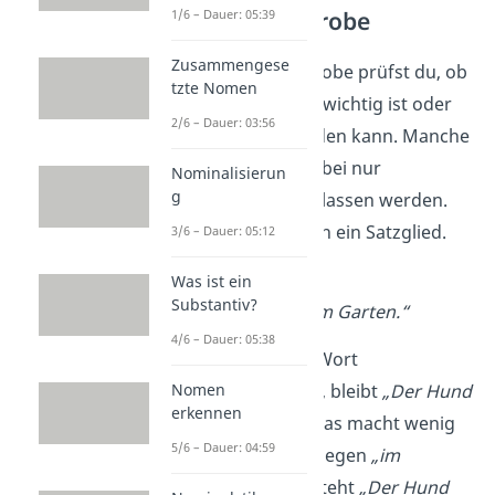
Die Weglassprobe
1/6 – Dauer: 05:39
Zusammengese
Mit der Weglassprobe prüfst du, ob
tzte Nomen
ein Teil des Satzes wichtig ist oder
2/6 – Dauer: 03:56
weggelassen
werden kann. Manche
Wörter können dabei nur
Nominalisierun
g
zusammen weggelassen werden.
Sie bilden demnach ein Satzglied.
3/6 – Dauer: 05:12
➡️ Beispiel:
Was ist ein
Substantiv?
„Der Hund spielt im Garten.“
4/6 – Dauer: 05:38
Wenn du nur das Wort
Nomen
„Garten“
weglässt, bleibt
„Der Hund
erkennen
spielt im.“
übrig. Das macht wenig
5/6 – Dauer: 04:59
Sinn. Lässt du hingegen
„im
Garten“
weg, entsteht
„Der Hund