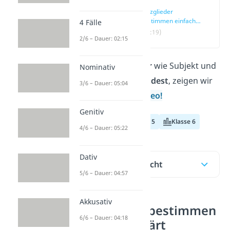
Satzglieder
bestimmen einfach
4 Fälle
erklärt
(00:19)
2/6 – Dauer: 02:15
Wie du
Satzglieder
wie Subjekt und
Nominativ
Prädikat
herausfindest
, zeigen wir
3/6 – Dauer: 05:04
dir hier und im
Video!
Genitiv
Klasse 4
Klasse 5
Klasse 6
4/6 – Dauer: 05:22
Dativ
Inhaltsübersicht
5/6 – Dauer: 04:57
Akkusativ
Satzglieder bestimmen
6/6 – Dauer: 04:18
einfach erklärt