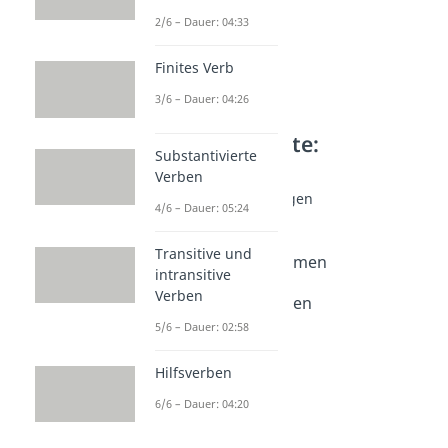
2/6 – Dauer: 04:33
Finites Verb
3/6 – Dauer: 04:26
Weitere Inhalte:
Substantivierte
Grammatik
Verben
Satzglieder Grundlagen
4/6 – Dauer: 05:24
Satzglieder
Dauer: 04:36
Transitive und
Satzglieder bestimmen
intransitive
Dauer: 04:58
Verben
Satzglieder Übungen
Dauer: 05:50
5/6 – Dauer: 02:58
Feldermodell
Dauer: 04:33
Hilfsverben
6/6 – Dauer: 04:20