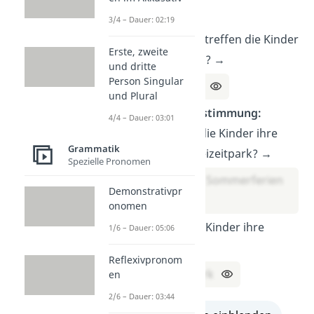
Objekt:
3/4 – Dauer: 02:19
Wen oder was treffen die Kinder
Erste, zweite
im Freizeitpark? →
und dritte
Person Singular
ihre Freunde
und Plural
Adverbiale Bestimmung:
4/4 – Dauer: 03:01
Wann treffen die Kinder ihre
Grammatik
Freunde im Freizeitpark? →
Spezielle Pronomen
während der Sommerferien
Demonstrativpr
onomen
Wo treffen die Kinder ihre
1/6 – Dauer: 05:06
Freunde? →
Reflexivpronom
im Freizeitpark
en
2/6 – Dauer: 03:44