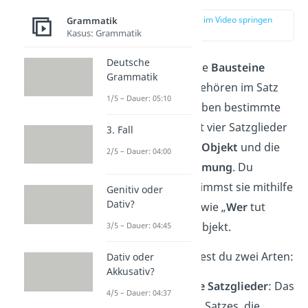
zur Stelle im Video springen
Grammatik
(00:19)
Kasus: Grammatik
Deutsche
Satzglieder
sind die
Bausteine
Grammatik
eines Satzes
. Sie gehören im Satz
1/5 – Dauer: 05:10
zusammen und haben bestimmte
Funktionen. Es gibt vier Satzglieder
3. Fall
Subjekt,
Prädikat,
Objekt
und die
2/5 – Dauer: 04:00
adverbiale Bestimmung
. Du
erkennst und bestimmst sie mithilfe
Genitiv oder
Dativ?
von
Fragewörten
, wie „
Wer
tut
etwas?“ für das Subjekt.
3/5 – Dauer: 04:45
Dabei unterscheidest du zwei Arten:
Dativ oder
Akkusativ?
unverzichtbare Satzglieder
: Das
4/5 – Dauer: 04:37
sind Teile eines Satzes, die