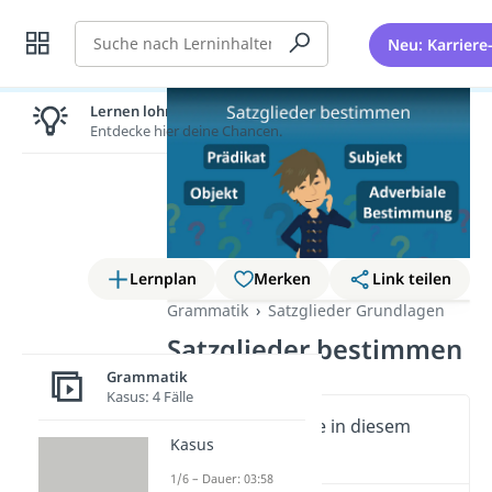
Suche
Neu: Karriere
Lernen lohnt sich!
Entdecke hier deine Chancen.
Lernplan
Merken
Link teilen
Grammatik
Satzglieder Grundlagen
Satzglieder bestimmen
Grammatik
Kasus: 4 Fälle
Wichtige Inhalte in diesem
Kasus
Video
1/6 – Dauer: 03:58