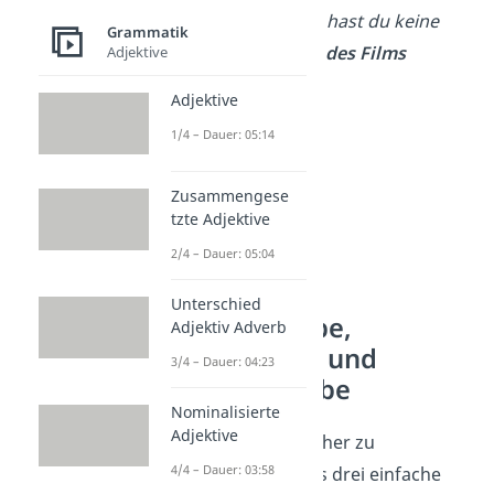
Zeit. → Warum hast du keine
Grammatik
Zeit? →
wegen des
Films
Adjektive
Adjektive
1/4 – Dauer: 05:14
Zusammengese
tzte Adjektive
2/4 – Dauer: 05:04
Unterschied
Umstellprobe,
Adjektiv Adverb
Ersatzprobe und
3/4 – Dauer: 04:23
Weglassprobe
Nominalisierte
Adjektive
Um Satzglieder sicher zu
4/4 – Dauer: 03:58
bestimmen, gibt es drei einfache