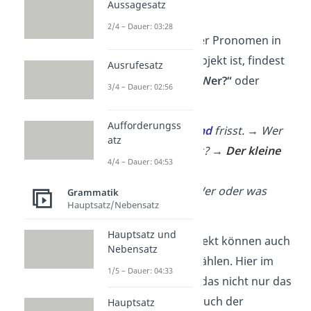
Aussagesatz
sie, es, wir).
2/4 – Dauer: 03:28
Ob ein Nomen oder Pronomen in
einem Satz das Subjekt ist, findest
Ausrufesatz
du mit der Frage
„Wer?“
oder
3/4 – Dauer: 02:56
„Was?“
heraus.
Aufforderungss
Der kleine
Hund
frisst.
→ Wer
atz
oder was frisst?
→
Der kleine
4/4 – Dauer: 04:53
Hund
Er
schläft. → Wer oder was
Grammatik
Hauptsatz/Nebensatz
schläft? →
Er
Hauptsatz und
Wichtig:
Zum Subjekt können auch
Nebensatz
mehrere Wörter
zählen. Hier im
1/5 – Dauer: 04:33
ersten Beispiel ist das nicht nur das
Nomen, sondern auch der
Hauptsatz