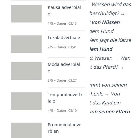
beschuldigt. → Wessen wird das
Kausaladverbial
Eichhörnchen beschuldigt? →
e
des Diebstahls von Nüssen
1/5 – Dauer: 03:13
Die Katze jagt dem Hund
Lokaladverbiale
hinterher
.
→ Wem jagt die Katze
2/5 – Dauer: 03:41
hinterher? →
dem Hund
Das Pferd trinkt Wasser. → Wen
Modaladverbial
oder Was trinkt das Pferd? →
e
Wasser
3/5 – Dauer: 03:27
Das Kind bekommt von seinen
Eltern ein Geschenk. → Von
Temporaladverb
iale
wem bekommt das Kind ein
Geschenk? →
von seinen Eltern
4/5 – Dauer: 03:10
Pronominaladve
rbien