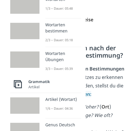
des
Ortes
1/3 – Dauer: 05:48
der
Zeit
der
Art und Weise
Wortarten
des
Grundes
bestimmen
2/3 – Dauer: 05:18
Wie fragt man nach der
Wortarten
adverbialen Bestimmung?
Übungen
Um die
adverbialen Bestimmungen
3/3 – Dauer: 05:39
innerhalb eines Satzes zu erkennen
Grammatik
und zu unterscheiden, stellst du die
Artikel
folgenden
W-Fragen:
Artikel (Wortart)
Wo? Wohin? Woher?
(
Ort
)
1/6 – Dauer: 04:36
Wann? Wie lange? Wie oft?
(
Zeit
)
Genus Deutsch