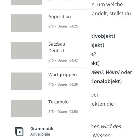
Um herauszufinden, um welche
Objektart es sich handelt, stellst du
Apposition
folgende
Fragen
:
2/5 – Dauer: 04:25
Wessen?
(
Genitivobjekt
)
Satzbau
Wem?
(
Dativobjekt
)
Deutsch
Wen?
oder
Was?
3/5 – Dauer: 04:42
(
Akkusativobjekt
)
Präposition
+
Wen?
,
Wem?
oder
Wortgruppen
W
as?
(
Präpositionalobjekt
)
4/5 – Dauer: 04:39
Schau dir auch zu den
Tekamolo
verschiedenen Objekten die
5/5 – Dauer: 03:56
Beispiele
an:
Das Eichhörnchen wird des
Grammatik
Adverbiale
Diebstahls von Nüssen