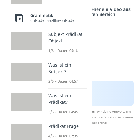
Studyflix vernetzt: Hier ein Video aus
einem anderen Bereich
Grammatik
Subjekt Prädikat Objekt
Subjekt Prädikat
Objekt
1/6 – Dauer: 05:18
Was ist ein
Subjekt?
2/6 – Dauer: 04:57
Was ist ein
Prädikat?
Nach Beantwortung speichern wir deine Antwort, um
3/6 – Dauer: 04:45
Studyflix zu verbessern. Mehr dazu erfährst du in unserer
Datenschutzerklärung
.
Prädikat Frage
4/6 – Dauer: 02:35