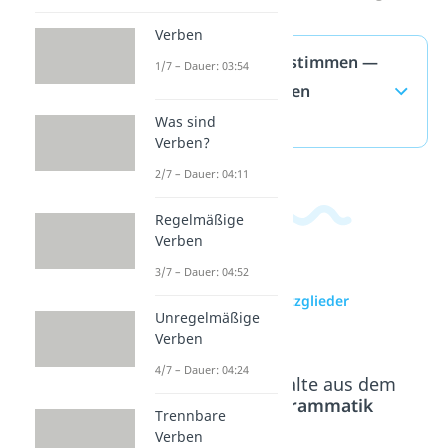
Verben
Satzglieder bestimmen —
1/7 – Dauer: 03:54
häufigste Fragen
(ausklappen)
Was sind
Verben?
2/7 – Dauer: 04:11
Regelmäßige
Verben
3/7 – Dauer: 04:52
zur Videoseite: Satzglieder
Unregelmäßige
bestimmen
Verben
4/7 – Dauer: 04:24
Beliebte Inhalte aus dem
Bereich
Grammatik
Trennbare
Verben