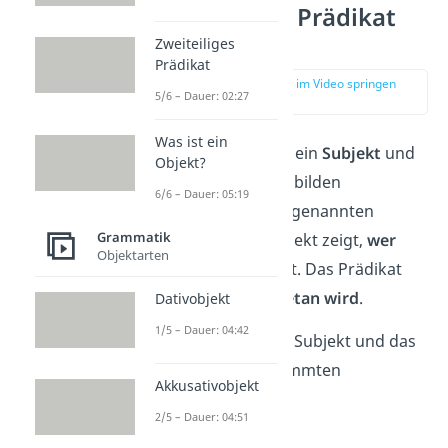
Subjekt und Prädikat
bestimmen
Zweiteiliges
Prädikat
zur Stelle im Video springen
5/6 – Dauer: 02:27
(00:46)
Was ist ein
Jeder Satz braucht ein
Subjekt
und
Objekt?
ein
Prädikat
— sie bilden
6/6 – Dauer: 05:19
zusammen den sogenannten
Grammatik
Satzkern
. Das Subjekt zeigt,
wer
Objektarten
oder was
etwas tut. Das Prädikat
beschreibt,
was getan wird
.
Dativobjekt
1/5 – Dauer: 04:42
Du bestimmst das Subjekt und das
Prädikat mit bestimmten
Akkusativobjekt
Fragewörtern:
2/5 – Dauer: 04:51