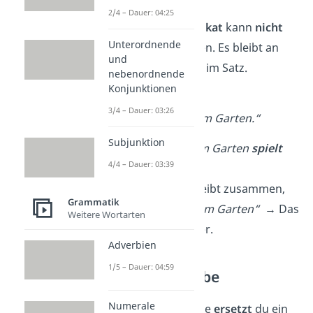
2/4 – Dauer: 04:25
Wichtig:
Das
Prädikat
kann
nicht
Unterordnende
verschoben
werden. Es bleibt an
und
der gleichen Stelle im Satz.
nebenordnende
Konjunktionen
➡️ Beispiel:
3/4 – Dauer: 03:26
„Der Hund
spielt
im Garten.“
Subjunktion
Umgestellt:
„
Im Garten
spielt
4/4 – Dauer: 03:39
der Hund.“
„Der Hund“
bleibt zusammen,
Grammatik
genauso wie
„
im Garten“
→ Das
Weitere Wortarten
sind Satzglieder.
Adverbien
1/5 – Dauer: 04:59
Die Ersatzprobe
Numerale
Bei der Ersatzprobe
ersetzt
du ein