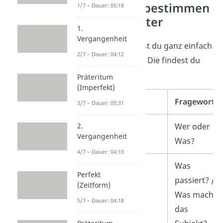
Satzglieder bestimmen
1/7 – Dauer: 05:18
— Fragewörter
1.
Vergangenheit
Satzteile bestimmst du ganz einfach
2/7 – Dauer: 04:12
mit
Fragewörtern
. Die findest du
hier in der Tabelle.
Präteritum
(Imperfekt)
Satzglied
Fragewort
3/7 – Dauer: 05:31
Subjekt
Wer oder
2.
Vergangenheit
Was?
4/7 – Dauer: 04:10
Prädikat
Was
Perfekt
passiert? /
(Zeitform)
Was macht
5/7 – Dauer: 04:18
das