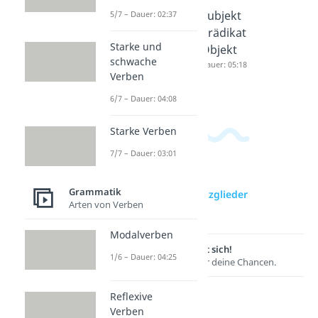
Satzglie
Felderm
Subjekt
5/7 – Dauer: 02:37
der
odell
Prädikat
Starke und
Übunge
Dauer: 04:33
Objekt
schwache
n
Dauer: 05:18
Verben
Dauer: 05:50
6/7 – Dauer: 04:08
Starke Verben
7/7 – Dauer: 03:01
Grammatik
zur Videoseite: Satzglieder
Arten von Verben
bestimmen
Modalverben
Lernen lohnt sich!
1/6 – Dauer: 04:25
Entdecke hier deine Chancen.
Reflexive
Verben