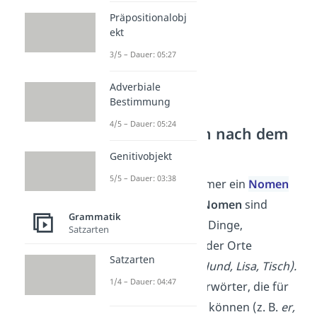
Präpositionalobj
ekt
3/5 – Dauer: 05:27
Adverbiale
Bestimmung
4/5 – Dauer: 05:24
Wie fragt man nach dem
Subjekt?
Genitivobjekt
5/5 – Dauer: 03:38
Das
Subjekt
ist immer ein
Nomen
oder
Pronomen.
Nomen
sind
Grammatik
Namenwörter, die Dinge,
Satzarten
Menschen, Tiere oder Orte
Satzarten
bezeichnen (z. B.
Hund, Lisa, Tisch).
1/4 – Dauer: 04:47
Pronomen
sind Fürwörter, die für
ein Nomen stehen können (z. B.
er,