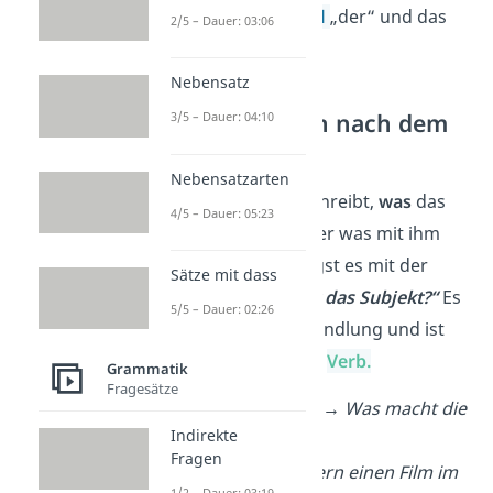
zugehörige
Artikel
„der“ und das
2/5 – Dauer: 03:06
Adjektiv
„kleine“.
Nebensatz
Wie fragt man nach dem
3/5 – Dauer: 04:10
Prädikat?
Nebensatzarten
Das
Prädikat
beschreibt,
was
das
4/5 – Dauer: 05:23
Subjekt macht
oder was mit ihm
passiert. Du erfragst es mit der
Sätze mit dass
Frage
„
Was macht das Subjekt?“
Es
5/5 – Dauer: 02:26
beschreibt eine Handlung und ist
deshalb immer ein
Ve
rb.
Grammatik
Fragesätze
Die Katze
jagt
.
→ Was macht die
Indirekte
Katze? →
jagt
Fragen
Emily
hat
gestern einen Film im
1/2 – Dauer: 03:19