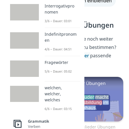
alle Lösungen einblenden
Interrogativpro
nomen
3/6 – Dauer: 03:01
Satzglieder Übungen
Indefinitpronom
Du möchtest gerne noch weiter
en
üben, Satzglieder zu bestimmen?
4/6 – Dauer: 04:51
Dann findest du
hier
passende
Fragewörter
Übungen
!
5/6 – Dauer: 05:02
welchen,
welcher,
welches
6/6 – Dauer: 03:15
Grammatik
Verben
Zum Video: Satzglieder Übungen