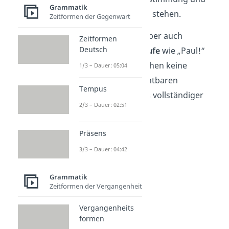
Grammatik
muss nicht im Satz stehen.
Zeitformen der Gegenwart
Achtung:
Es gibt aber auch
Zeitformen
Deutsch
Ausnahmen
.
Ausrufe
wie „Paul!“
oder „Halt!“ brauchen keine
1/3 – Dauer: 05:04
weiteren
unverzichtbaren
Tempus
Satzglieder, um
als vollständiger
2/3 – Dauer: 02:51
Satz zu zählen.
Präsens
3/3 – Dauer: 04:42
Grammatik
Zeitformen der Vergangenheit
Vergangenheits
formen