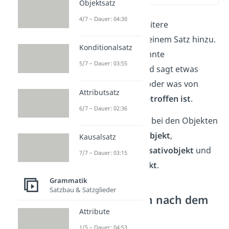
Objektsatz
4/7 – Dauer: 04:30
Ein
Objekt
fügt weitere
Informationen zu einem Satz hinzu.
Konditionalsatz
Es ist eine sogenannte
5/7 – Dauer: 03:55
Satzergänzung
und sagt etwas
darüber aus, wer oder was von
Attributsatz
einer
Handlung betroffen ist
.
6/7 – Dauer: 02:36
Du unterscheidest bei den Objekten
zwischen
Genitivobjekt
,
Kausalsatz
Dativobjekt
,
Akkusativobjekt
und
7/7 – Dauer: 03:15
Präpositionalobjekt
.
Grammatik
Satzbau & Satzglieder
Wie fragt man nach dem
Objekt?
Attribute
1/5 – Dauer: 04:53