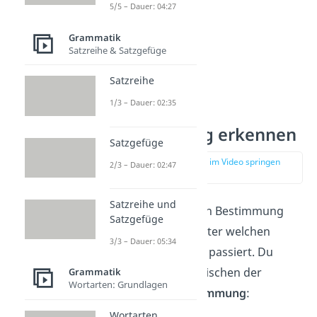
5/5 – Dauer: 04:27
Grammatik
Satzreihe & Satzgefüge
Satzreihe
1/3 – Dauer: 02:35
Adverbiale
Bestimmung erkennen
Satzgefüge
zur Stelle im Video springen
2/3 – Dauer: 02:47
(04:01)
Satzreihe und
Mit der adverbialen Bestimmung
Satzgefüge
beschreibst du, unter welchen
3/3 – Dauer: 05:34
Umständen
etwas passiert. Du
unterscheidest zwischen der
Grammatik
Wortarten: Grundlagen
adverbialen Bestimmung
:
Wortarten