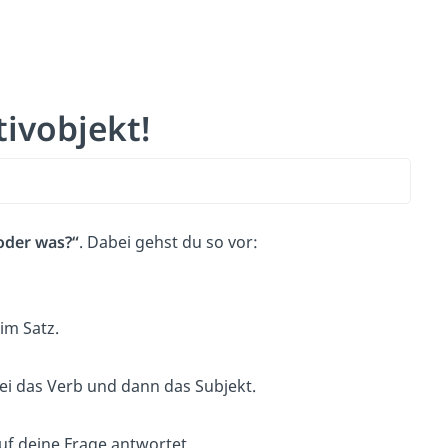
ivobjekt!
oder was?“
. Dabei gehst du so vor:
im Satz.
i das Verb und dann das Subjekt.
uf deine Frage antwortet.