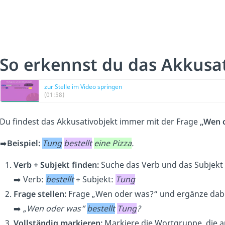
So erkennst du das Akkusat
zur Stelle im Video springen
(01:58)
Du findest das Akkusativobjekt immer mit der Frage
„Wen 
➡️
Beispiel:
Tung
bestellt
eine Pizza
.
Verb + Subjekt finden:
Suche das Verb und das Subjekt 
➡️ Verb:
bestellt
+ Subjekt:
Tung
Frage stellen:
Frage „Wen oder was?“ und ergänze dabe
➡️
„Wen oder was“
bestellt
Tung
?
Vollständig markieren:
Markiere die Wortgruppe, die a