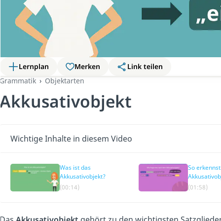
Lernplan
Merken
Link teilen
Grammatik
Objektarten
Akkusativobjekt
Wichtige Inhalte in diesem Video
Was ist das
So erkennst
Akkusativobjekt?
Akkusativob
(00:14)
(01:58)
Das
Akkusativobjekt
gehört zu den wichtigsten Satzgliede