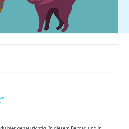
aus
n
 du hier genau richtig. In diesem Beitrag und in