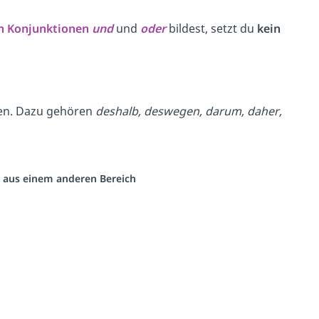
n
Konjunktionen
und
und
oder
bildest, setzt du
kein
den. Dazu gehören
deshalb, deswegen, darum,
daher,
eo aus einem anderen Bereich