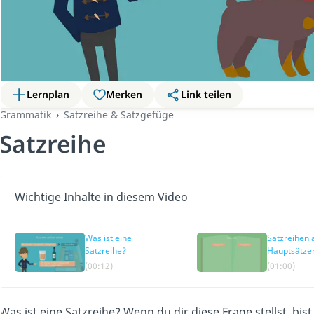
Lernplan
Merken
Link teilen
Grammatik
Satzreihe & Satzgefüge
Satzreihe
Wichtige Inhalte in diesem Video
Was ist eine
Satzreihen 
Satzreihe?
Hauptsätze
(00:12)
(01:00)
Was ist eine Satzreihe? Wenn du dir diese Frage stellst, bist