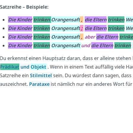
Satzreihe – Beispiele:
Die Kinder
trinken
Orangensaft
,
die Eltern
trinken
We
Die Kinder
trinken
Orangensaft
;
die Eltern
trinken
We
D
ie Kinder
trinken
Orangensaft
,
aber
die Eltern
trink
Die Kinder
trinken
Orangensaft
und
die Eltern
trinken
Du erkennst einen Hauptsatz daran, dass er alleine stehen
Prädikat
und
Objekt
. Wenn in einem Text auffällig viele 
Satzreihe ein
Stilmittel
sein. Du würdest dann sagen, dass 
auszeichnet.
Parataxe
ist nämlich nur ein anderes Wort fü