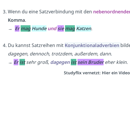
Wenn du eine Satzverbindung mit den
nebenordnende
Komma
.
→
Er
mag
Hunde
und
sie
mag
Katzen
.
Du kannst Satzreihen mit
Konjunktionaladverbien
bil
dagegen, dennoch, trotzdem, außerdem, dann
.
→
Er
ist
sehr groß,
dagegen
ist
sein Bruder
eher klein.
Studyflix vernetzt: Hier ein Vid