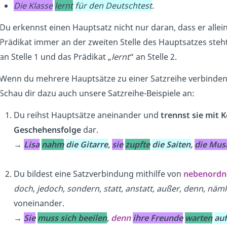
Die Klasse
lernt
für den Deutschtest
.
Du erkennst einen Hauptsatz nicht nur daran, dass er alle
Prädikat immer an der zweiten Stelle des Hauptsatzes steht
an Stelle 1 und das Prädikat „
lernt
“ an Stelle 2.
Wenn du mehrere Hauptsätze zu einer Satzreihe verbinden
Schau dir dazu auch unsere Satzreihe-Beispiele an:
Du reihst Hauptsätze aneinander und
trennst sie mit
Geschehensfolge
dar.
→
Lisa
nahm
die Gitarre
,
sie
zupfte
die Saiten
,
die Mus
Du bildest eine Satzverbindung mithilfe von
nebenordn
doch, jedoch, sondern,
statt, anstatt, außer, denn, näml
voneinander.
→
Sie
muss sich beeilen
,
denn
ihre Freunde
warten
auf