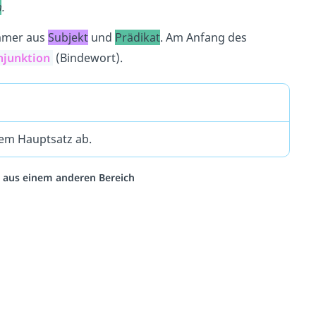
n
.
immer aus
Subjekt
und
Prädikat
. Am Anfang des
njunktion
(Bindewort).
em Hauptsatz ab.
eo aus einem anderen Bereich