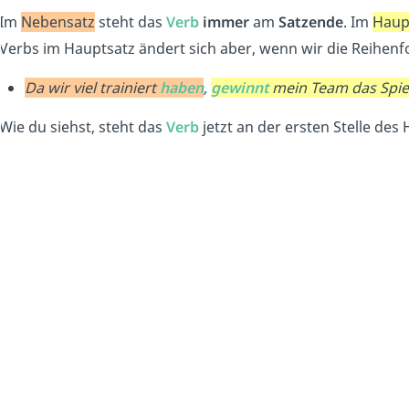
Im
Nebensatz
steht das
Verb
immer
am
Satzende
. Im
Haup
Verbs im Hauptsatz ändert sich aber, wenn wir die Reihen
Da wir viel trainiert
haben
,
gewinnt
mein Team das Spie
Wie du siehst, steht das
Verb
jetzt an der ersten Stelle des