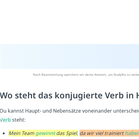
Nach Beantwortung speichern wir deine Antwort, um Studyflix zu verbe
Wo steht das konjugierte Verb in
Du kannst Haupt- und Nebensätze voneinander unterscheide
Verb
steht:
Mein Team
gewinnt
das Spiel
,
da wir viel trainiert
habe