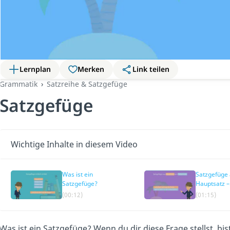
Lernplan
Merken
Link teilen
Grammatik
Satzreihe & Satzgefüge
Satzgefüge
Wichtige Inhalte in diesem Video
Was ist ein
Satzgefüge
Satzgefüge?
Hauptsatz –
Nebensatz
(00:12)
(01:15)
Was ist ein Satzgefüge? Wenn du dir diese Frage stellst, bis