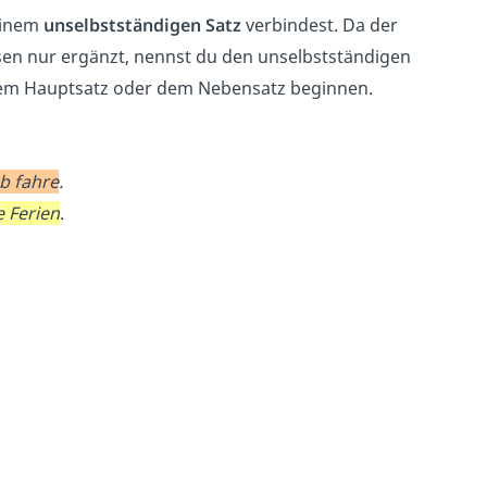
einem
unselbstständigen Satz
verbindest. Da der
sen nur ergänzt, nennst du den unselbstständigen
dem Hauptsatz oder dem Nebensatz beginnen.
ub fahre
.
e Ferien
.