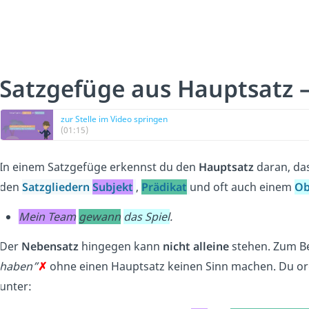
Satzgefüge aus Hauptsatz 
zur Stelle im Video springen
(01:15)
In einem Satzgefüge erkennst du den
Hauptsatz
daran, da
den
Satzgliedern
Subjekt
,
Prädikat
und oft auch einem
Ob
Mein Team
gewann
das Spiel
.
Der
Nebensatz
hingegen kann
nicht alleine
stehen. Zum B
haben”
✗
ohne einen Hauptsatz keinen Sinn machen. Du o
unter: