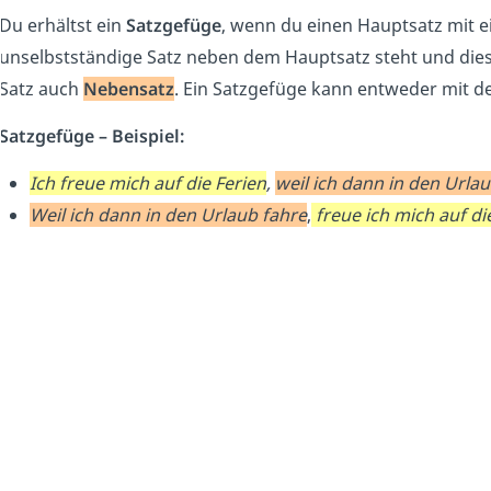
Du erhältst ein
Satzgefüge
, wenn du einen Hauptsatz mit 
unselbstständige Satz neben dem Hauptsatz steht und die
Satz auch
Nebensatz
. Ein Satzgefüge kann entweder mit 
Satzgefüge – Beispiel:
Ich freue mich auf die Ferien
,
weil ich dann in den Urla
Weil ich dann in den Urlaub fahre
,
freue ich mich auf di