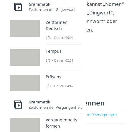
Gut zu wissen:
Du kannst
„Nomen“
Grammatik
Zeitformen der Gegenwart
auch „Substantiv“, „Dingwort“,
„Namenwort“, „Nennwort“ oder
Zeitformen
Deutsch
„Hauptwort“ nennen.
1/3 – Dauer: 05:04
Tempus
2/3 – Dauer: 02:51
Präsens
3/3 – Dauer: 04:42
Nomen erkennen
Grammatik
Zeitformen der Vergangenheit
zur Stelle im Video springen
(01:20)
Vergangenheits
formen