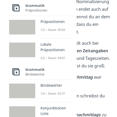
beispielsweise die Nominalisierung
Grammatik
„eines Abends“, sie endet auch auf
Präpositionen
„-s“. Allerdings erkennst du an dem
Präpositionen
Begleiter
„eines“, dass du ein
1/2 – Dauer: 05:03
Nomen vor dir hast.
Die gleiche Regel gilt auch bei
Lokale
Präpositionen
zusammengesetzten Zeitangaben
aus Wochentagen und Tageszeiten.
2/2 – Dauer: 04:47
Als Nomen schreibst du sie groß:
Grammatik
Bindewörter
➡️
Der
Sonntagnachmittag
war
entspannt.
Bindewörter
1/4 – Dauer: 02:37
Adverbien
dagegen schreibst du
wieder klein:
Konjunktionen
Liste
➡️
Ich bin
sonntagnachmittags
zu