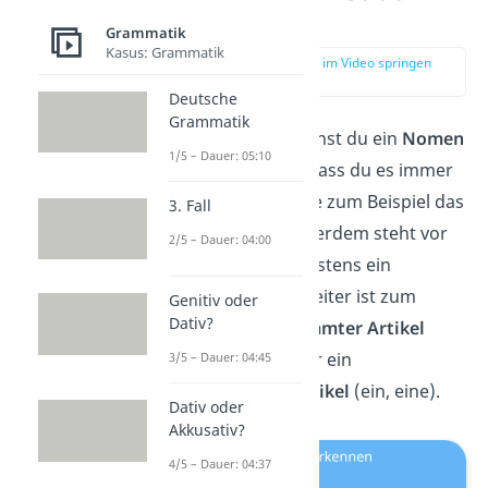
Nomen?
Grammatik
Kasus: Grammatik
zur Stelle im Video springen
(00:14)
Deutsche
Grammatik
Im Deutschen kannst du ein
Nomen
1/5 – Dauer: 05:10
daran erkennen, dass du es immer
großschreibst
, wie zum Beispiel das
3. Fall
Wort „Katze“. Außerdem steht vor
2/5 – Dauer: 04:00
einem Nomen meistens ein
Begleiter. Ein Begleiter ist zum
Genitiv oder
Dativ?
Beispiel ein
bestimmter Artikel
(der, die, das) oder ein
3/5 – Dauer: 04:45
unbestimmter Artikel
(ein, eine).
Dativ oder
Akkusativ?
4/5 – Dauer: 04:37