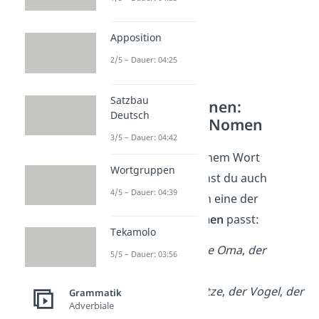
Apposition
2/5 – Dauer: 04:25
Satzbau
Nomen erkennen:
Deutsch
Gruppen von Nomen
3/5 – Dauer: 04:42
Wenn du dir bei einem Wort
Wortgruppen
unsicher bist, kannst du auch
4/5 – Dauer: 04:39
überlegen, ob es in eine der
Gruppen von Nomen
passt:
Tekamolo
Personen
→
die Oma
,
der
5/5 – Dauer: 03:56
Lehrer
,
Julia
Tiere
→
die Katze
,
der Vogel
,
der
Grammatik
Adverbiale
Dinosaurier