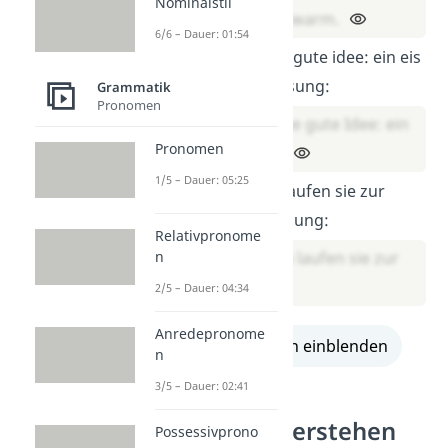
Nominalstil
Freunden ist warm.
6/6 – Dauer: 01:54
Sarah hat eine gute idee: ein eis
am stiel! → Lösung:
Grammatik
Pronomen
Sarah hat eine gute Idee: ein
Pronomen
Eis am Stiel!
1/5 – Dauer: 05:25
Voller freude laufen sie zur
eisbude. → Lösung:
Relativpronome
n
Voller Freude laufen sie zur
Eisbude.
2/5 – Dauer: 04:34
Anredepronome
alle Lösungen einblenden
n
3/5 – Dauer: 02:41
Wortarten verstehen
Possessivprono