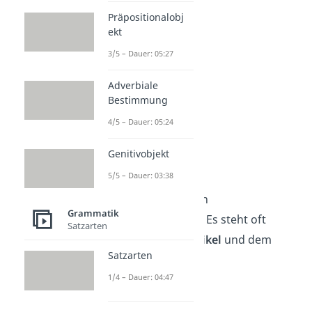
ein
Haus
Präpositionalobj
ekt
3/5 – Dauer: 05:27
Adverbiale
Bestimmung
4/5 – Dauer: 05:24
Genitivobjekt
Adjektive
5/5 – Dauer: 03:38
Das
Adjektiv
ist ein
Grammatik
Eigenschaftswort
.
Es steht oft
Satzarten
zwischen
dem
Artikel
und dem
Satzarten
Nomen
.
1/4 – Dauer: 04:47
➡️Beispiele: