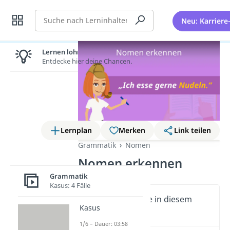
Suche
Neu: Karriere
Lernen lohnt sich!
Entdecke hier deine Chancen.
Lernplan
Merken
Link teilen
Grammatik
Nomen
Nomen erkennen
Grammatik
Kasus: 4 Fälle
Wichtige Inhalte in diesem
Kasus
Video
1/6 – Dauer: 03:58