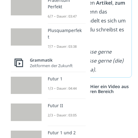
Präteritum
zum Beispiel einen
Artikel
,
zum
Perfekt
Nomen
dazu. Wenn das
6/7 – Dauer: 03:47
funktioniert, handelt es sich um
ein Nomen und du schreibst es
Plusquamperfek
t
groß.
7/7 – Dauer: 03:38
➡️Beispiel:
Ich esse gerne
Grammatik
Nudeln
.
→
Ich esse gerne (
die
)
Zeitformen der Zukunft
Nudeln
(von Oma).
Futur 1
Studyflix vernetzt: Hier ein Video aus
1/3 – Dauer: 04:44
einem anderen Bereich
Futur II
2/3 – Dauer: 03:05
Futur 1 und 2