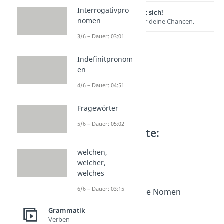
Interrogativpro
Lernen lohnt sich!
nomen
Entdecke hier deine Chancen.
3/6 – Dauer: 03:01
Indefinitpronom
en
4/6 – Dauer: 04:51
Fragewörter
5/6 – Dauer: 05:02
Weitere Inhalte:
Grammatik
welchen,
Nomen
welcher,
Was sind Nomen?
welches
Dauer: 05:39
6/6 – Dauer: 03:15
Zusammengesetzte Nomen
Dauer: 03:56
Grammatik
Nominalisierung
Verben
Dauer: 05:12