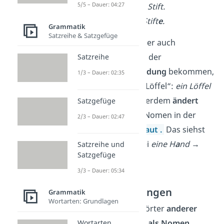
5/5 – Dauer: 04:27
Ich habe
einen
Stift.
Ich habe
fünf
Stift
e
.
Grammatik
Satzreihe & Satzgefüge
Wichtig:
Es gibt aber auch
Ausnahmen
, die in der
Satzreihe
Mehrzahl
keine Endung
bekommen,
1/3 – Dauer: 02:35
etwa das Nomen „Löffel“:
ein Löffel
→
zwei Löffel
. Außerdem
ändert
Satzgefüge
sich bei manchen Nomen in der
2/3 – Dauer: 02:47
Mehrzahl der
Umlaut
.
Das siehst
du zum Beispiel bei
eine H
a
nd
→
Satzreihe und
Satzgefüge
mehrere H
ä
nde
.
3/3 – Dauer: 05:34
Nominalisierungen
Grammatik
Wortarten: Grundlagen
Du kannst auch Wörter
anderer
Wortarten
im Satz
als Nomen
Wortarten