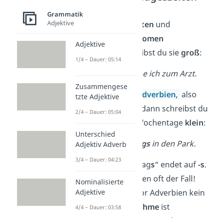
und Uhrzeiten
Grammatik
Adjektive
Wenn du
Tageszeiten
und
Wochentage als Nomen
Adjektive
verwendest, schreibst du sie
groß
:
1/4 – Dauer: 05:14
➡️
Am
Montag
gehe ich zum Arzt.
Zusammengese
Sind es dagegen
Adverbien
,
also
tzte Adjektive
Umstandswörter, dann schreibst du
2/4 – Dauer: 05:04
Tageszeiten und Wochentage
klein
:
Unterschied
➡️
Ich gehe
montag
s
in den Park.
Adjektiv Adverb
3/4 – Dauer: 04:23
Das Adverb „montag
s
“ endet auf
-s
.
Das ist bei Adverbien oft der Fall!
Nominalisierte
Adjektive
Außerdem steht vor Adverbien kein
Artikel. Eine
Ausnahme
ist
4/4 – Dauer: 03:58