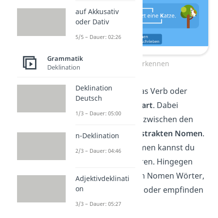
auf Akkusativ
oder Dativ
5/5 – Dauer: 02:26
Grammatik
Nomen erkennen
Deklination
Deklination
Nomen sind wie das Verb oder
Deutsch
Adjektiv eine
Wortart
. Dabei
1/3 – Dauer: 05:00
unterscheidest du zwischen den
konkreten
und
abstrakten Nomen
.
n-Deklination
Die konkreten Nomen kannst du
2/3 – Dauer: 04:46
sehen oder berühren. Hingegen
sind die abstrakten Nomen Wörter,
Adjektivdeklinati
on
die du nur denken oder empfinden
kannst.
3/3 – Dauer: 05:27