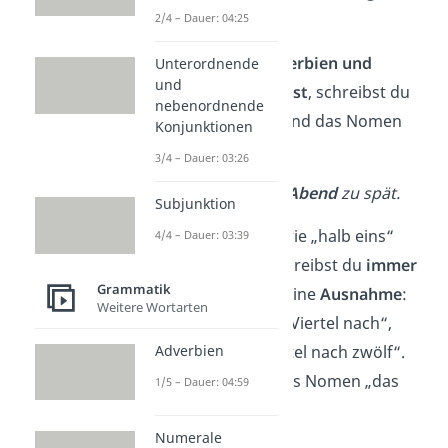
Hause.
2/4 – Dauer: 04:25
Und wenn du
Adverbien und
Unterordnende
und
Nomen kombinierst
, schreibst du
nebenordnende
das Adverb klein und das Nomen
Konjunktionen
groß:
3/4 – Dauer: 03:26
➡️
Er war
gestern Abend
zu spät.
Subjunktion
Uhrzeitangaben
wie „halb eins“
4/4 – Dauer: 03:39
oder „um vier“ schreibst du
immer
Grammatik
klein
. Es gibt nur eine
Ausnahme
:
Weitere Wortarten
„Viertel vor“ und „Viertel nach“,
Adverbien
zum Beispiel „Viertel nach zwölf“.
Hier ist nämlich das Nomen „das
1/5 – Dauer: 04:59
Viertel“ gemeint.
Numerale