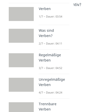
Was ist ein Substantiv?
Verben
Dauer: 05:38
Nomen erkennen
1/7 – Dauer: 03:54
Dauer: 04:59
Nominalstil
Was sind
Dauer: 01:54
Verben?
2/7 – Dauer: 04:11
Regelmäßige
Verben
3/7 – Dauer: 04:52
Unregelmäßige
Verben
4/7 – Dauer: 04:24
Trennbare
Verben