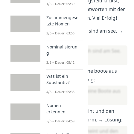
das Auge im Lösungsfeld klickst,
1/6 – Dauer: 05:39
kannst du deine Antworten mit der
Zusammengese
Lösung
vergleichen. Viel Erfolg!
tzte Nomen
Alex und Sarah sind am see. →
2/6 – Dauer: 03:56
Lösung:
Nominalisierun
Alex und Sarah sind am See.
g
3/6 – Dauer: 05:12
Sie basteln kleine boote aus
Was ist ein
papier. → Lösung:
Substantiv?
Sie basteln kleine Boote aus
4/6 – Dauer: 05:38
Papier.
Nomen
Die sonne scheint und den
erkennen
freunden ist warm. → Lösung:
5/6 – Dauer: 04:59
Die Sonne scheint und den