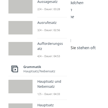
Aussagesatz
das
schlaue
Mädchen
der
l
ustige
Film
2/4 – Dauer: 03:28
die
kleine
Blume
Ausrufesatz
3/4 – Dauer: 02:56
Präpositionen
Präpositionen sind
Aufforderungss
Verhältniswörter
. Sie
stehen oft
atz
zwischen Nomen:
4/4 – Dauer: 04:53
in
Grammatik
Hauptsatz/Nebensatz
auf
unter
Hauptsatz und
während
Nebensatz
mit
1/5 – Dauer: 04:33
➡️Beispiele:
Hauptsatz