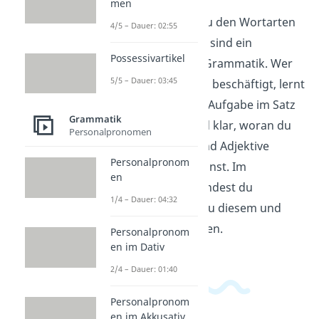
men
Nomen gehören zu den Wortarten
4/5 – Dauer: 02:55
im Deutschen und sind ein
Possessivartikel
wichtiger Teil der Grammatik. Wer
5/5 – Dauer: 03:45
sich mit Wortarten beschäftigt, lernt
Wörter nach ihrer Aufgabe im Satz
Grammatik
zu ordnen. So wird klar, woran du
Personalpronomen
Nomen, Verben und Adjektive
Personalpronom
unterscheiden kannst. Im
en
Deutschbereich
findest du
1/4 – Dauer: 04:32
passende Videos zu diesem und
verwandten Themen.
Personalpronom
en im Dativ
2/4 – Dauer: 01:40
Personalpronom
en im Akkusativ