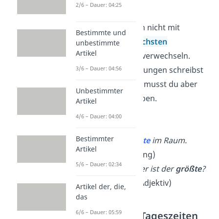
2/6 – Dauer: 04:25
Wichtig:
Du darfst
Nominalisierungen nicht mit
Bestimmte und
Adjektiven der höchsten
unbestimmte
Artikel
Steigerungsstufe
verwechseln.
3/6 – Dauer: 04:56
Denn Nominalisierungen schreibst
du groß, Adjektive musst du aber
Unbestimmter
immer kleinschreiben.
Artikel
4/6 – Dauer: 04:00
➡️Beispiele:
Bestimmter
Er ist der
Größte
im Raum.
Artikel
(Nominalisierung)
5/6 – Dauer: 02:34
Welcher Schüler ist der
größte
?
(gesteigertes Adjektiv)
Artikel der, die,
das
6/6 – Dauer: 05:59
Wochentage, Tageszeiten