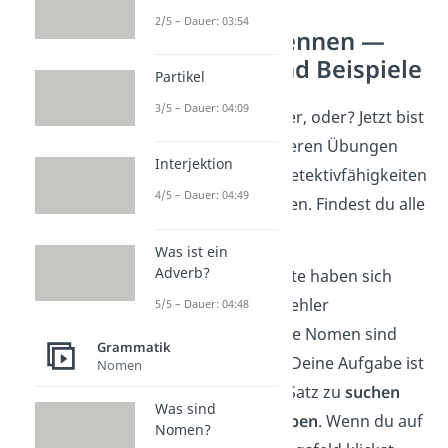
2/5 – Dauer: 03:54
Nomen erkennen —
Übungen und Beispiele
Partikel
3/5 – Dauer: 04:09
Gar nicht so schwer, oder? Jetzt bist
du gefragt. In unseren Übungen
Interjektion
kannst du deine Detektivfähigkeiten
4/5 – Dauer: 04:49
auf die Probe stellen. Findest du alle
Nomen?
Was ist ein
Adverb?
In dieser Geschichte haben sich
nämlich ein paar Fehler
5/5 – Dauer: 04:48
eingeschlichen: Alle Nomen sind
Grammatik
kleingeschrieben. Deine Aufgabe ist
Nomen
es, die Nomen im Satz zu
suchen
Was sind
und
großzuschreiben
. Wenn du auf
Nomen?