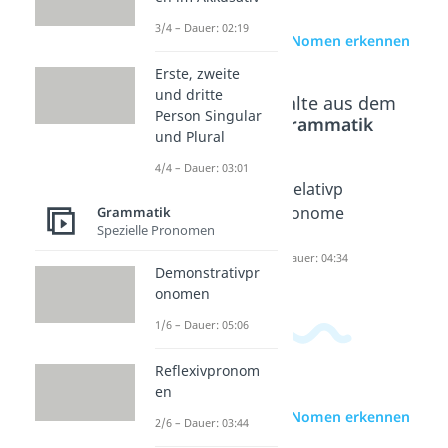
3/4 – Dauer: 02:19
zur Videoseite: Nomen erkennen
Erste, zweite
und dritte
Beliebte Inhalte aus dem
Person Singular
Bereich
Grammatik
und Plural
4/4 – Dauer: 03:01
Nominal
Pronom
Relativp
stil
en
ronome
Grammatik
Spezielle Pronomen
Dauer: 01:54
Dauer: 05:25
n
Dauer: 04:34
Demonstrativpr
onomen
1/6 – Dauer: 05:06
Reflexivpronom
en
zur Videoseite: Nomen erkennen
2/6 – Dauer: 03:44