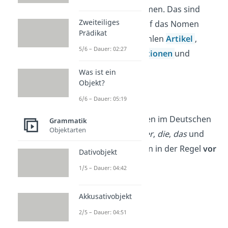
Nomen zu bestimmen. Das sind
Zweiteiliges
Wörter, die sich auf das Nomen
Prädikat
beziehen. Dazu zählen
Artikel
,
5/6 – Dauer: 02:27
Adjektive,
Präpositionen
und
Pronomen
.
Was ist ein
Objekt?
6/6 – Dauer: 05:19
Artikel
Du erkennst Nomen im Deutschen
Grammatik
Objektarten
an den
Artikeln
der
,
die
,
das
und
ein
,
eine
. Sie stehen in der Regel
vor
Dativobjekt
dem
Nomen
.
1/5 – Dauer: 04:42
➡️Beispiele:
Akkusativobjekt
das
Haustier
2/5 – Dauer: 04:51
die
Blume