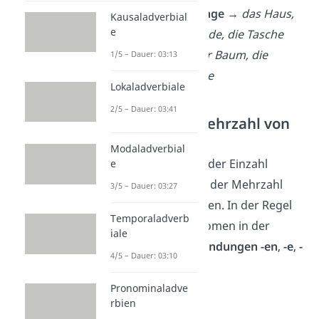
(abstrakte) Dinge →
das Haus,
Kausaladverbial
e
das Wochenende, die Tasche
Pflanzen →
der Baum, die
1/5 – Dauer: 03:13
Blume, die Rose
Lokaladverbiale
2/5 – Dauer: 03:41
Einzahl und Mehrzahl von
Nomen
Modaladverbial
Nomen können in der Einzahl
e
(
Singular
)
oder in der Mehrzahl
3/5 – Dauer: 03:27
(
Plural
)
vorkommen. In der Regel
Temporaladverb
erkennst du die Nomen in der
iale
Mehrzahl an den
Endungen
-en
,
-e
,
-
4/5 – Dauer: 03:10
n
,
-s
,
-er
.
Pronominaladve
➡️Beispiele:
rbien