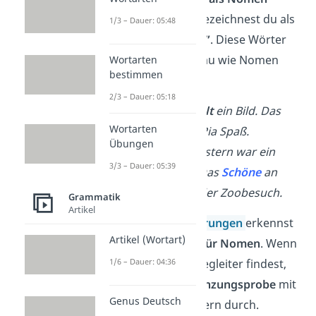
verwenden. Das bezeichnest du als
1/3 – Dauer: 05:48
„
Nominalisierung
”
. Diese Wörter
werden dann genau wie Nomen
Wortarten
bestimmen
großgeschrieben
.
2/3 – Dauer: 05:18
Verb
→
Pia
malt
ein Bild.
Das
Wortarten
Malen
macht Pia Spaß.
Übungen
Adjektiv
→
Gestern war ein
3/3 – Dauer: 05:39
schöner
Tag.
Das
Schöne
an
dem Tag war der Zoobesuch.
Grammatik
Artikel
Auch
Nominalisierungen
erkennst
Artikel (Wortart)
du an
Begleitern für Nomen
. Wenn
1/6 – Dauer: 04:36
du keine Nomenbegleiter findest,
führst du die
Ergänzungsprobe
mit
Genus Deutsch
möglichen Begleitern durch.