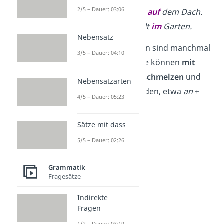
2/5 – Dauer: 03:06
Der Vogel sitzt
auf
dem Dach.
Der Hund spielt
im
Garten.
Nebensatz
Tipp:
Präpositionen sind manchmal
3/5 – Dauer: 04:10
versteckt! Denn sie können
mit
einem Artikel verschmelzen
und
Nebensatzarten
ein neues Wort bilden, etwa
an
+
4/5 – Dauer: 05:23
dem
=
am
.
Sätze mit dass
5/5 – Dauer: 02:26
Grammatik
Fragesätze
Indirekte
Fragen
1/2 – Dauer: 03:19