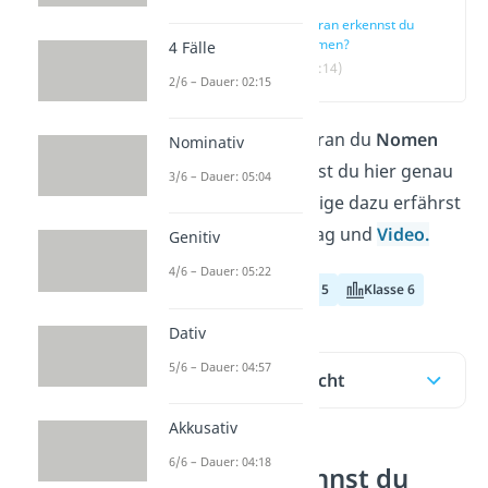
Woran erkennst du
Nomen?
4 Fälle
(00:14)
2/6 – Dauer: 02:15
Du fragst dich, woran du
Nomen
Nominativ
erkennst
? Dann bist du hier genau
3/6 – Dauer: 05:04
richtig! Alles Wichtige dazu erfährst
du in diesem Beitrag und
Video.
Genitiv
4/6 – Dauer: 05:22
Klasse 4
Klasse 5
Klasse 6
Dativ
5/6 – Dauer: 04:57
Inhaltsübersicht
Akkusativ
6/6 – Dauer: 04:18
Woran erkennst du