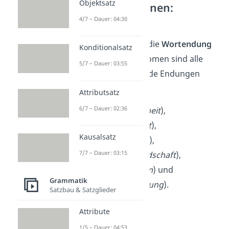
Objektsatz
Nomen erkennen:
Endungen
4/7 – Dauer: 04:30
Auch ein Blick auf die
Wortendung
Konditionalsatz
kann dir helfen. Nomen sind alle
5/7 – Dauer: 03:55
Wörter, die folgende Endungen
haben:
Attributsatz
6/7 – Dauer: 02:36
-heit
(
Gesund
heit
),
-keit
(
Süßig
keit
),
Kausalsatz
-nis
(
Hinder
nis
),
7/7 – Dauer: 03:15
-schaft
(
Freund
schaft
),
-tum
(
Reich
tum
) und
Grammatik
-ung
(
Verpfleg
ung
).
Satzbau & Satzglieder
Attribute
1/5 – Dauer: 04:53