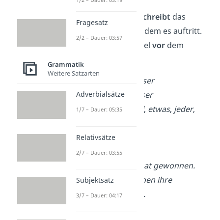
Pronomen
Ein Pronomen
beschreibt
das
Fragesatz
Nomen
näher
, mit dem es auftritt.
2/2 – Dauer: 03:57
Es steht in der Regel
vor
dem
Nomen:
Grammatik
Weitere Satzarten
dies
,
diese
,
dieser
mein
,
dein
,
unser
Adverbialsätze
alle
,
nichts
,
viel
,
etwas
,
jeder
,
1/7 – Dauer: 05:35
keiner
Relativsätze
➡️Beispiele:
2/7 – Dauer: 03:55
Unser
Verein hat gewonnen.
Alle
Kinder haben ihre
Subjektsatz
Hausaufgaben.
3/7 – Dauer: 04:17