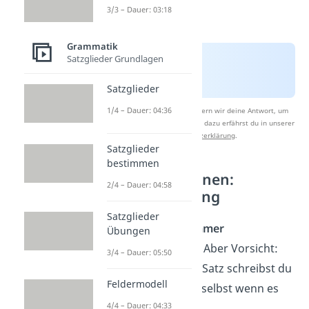
3/3 – Dauer: 03:18
Grammatik
Satzglieder Grundlagen
Satzglieder
1/4 – Dauer: 04:36
Nach Beantwortung speichern wir deine Antwort, um
Studyflix zu verbessern. Mehr dazu erfährst du in unserer
Datenschutzerklärung
.
Satzglieder
bestimmen
Nomen erkennen:
2/4 – Dauer: 04:58
Großschreibung
Satzglieder
Nomen werden
immer
Übungen
großgeschrieben
! Aber Vorsicht:
3/4 – Dauer: 05:50
Das erste Wort im Satz schreibst du
Feldermodell
auch immer groß, selbst wenn es
4/4 – Dauer: 04:33
kein Nomen ist.