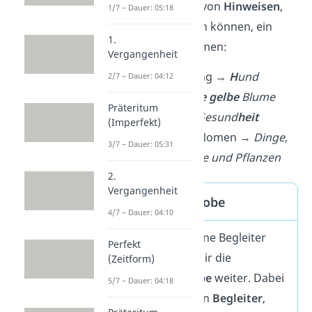
Es gibt eine Reihe von
Hinweisen
,
1/7 – Dauer: 05:18
die dir dabei helfen können, ein
1.
Nomen
zu bestimmen:
Vergangenheit
Großschreibung →
H
und
2/7 – Dauer: 04:12
Begleiter →
die
gelbe
Blume
Präteritum
Endungen →
Gesund
heit
(Imperfekt)
Gruppen von Nomen →
Dinge,
3/7 – Dauer: 05:31
Personen, Tiere und Pflanzen
2.
Vergangenheit
Ergänzungsprobe
4/7 – Dauer: 04:10
Wenn du gar keine Begleiter
Perfekt
entdeckst, hilft dir die
(Zeitform)
Ergänzungsprobe
weiter. Dabei
5/7 – Dauer: 04:18
denkst du dir den
Begleiter
,