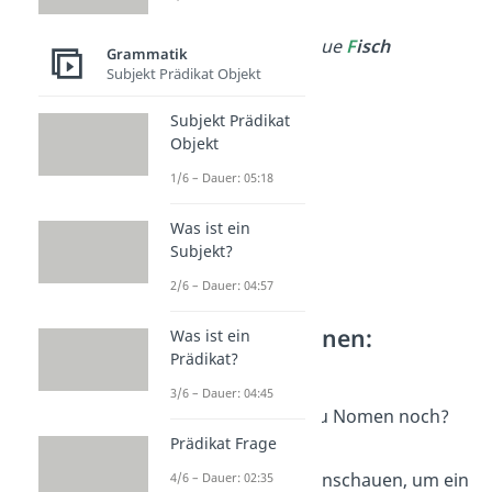
➡️Beispiel:
Der blaue
F
isch
Grammatik
Subjekt Prädikat Objekt
schwimmt schnell.
Subjekt Prädikat
Objekt
1/6 – Dauer: 05:18
Was ist ein
Subjekt?
2/6 – Dauer: 04:57
Nomen erkennen:
Was ist ein
Prädikat?
Begleiter
3/6 – Dauer: 04:45
Woran erkennst du Nomen noch?
Prädikat Frage
Du kannst dir die
Nomenbegleiter
anschauen, um ein
4/6 – Dauer: 02:35