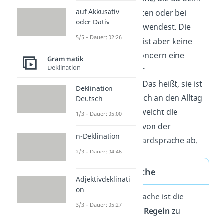
auf Akkusativ
Schreiben von Texten oder bei
oder Dativ
Präsentationen anwendest. Die
5/5 – Dauer: 02:26
Umgangssprache ist aber keine
eigene Sprache, sondern eine
Grammatik
Deklination
Sprachvarietät
der
Standardsprache. Das heißt, sie ist
Deklination
eine Version, die sich an den Alltag
Deutsch
anpasst. Deshalb weicht die
1/3 – Dauer: 05:00
Umgangssprache von der
n-Deklination
formelleren Standardsprache ab.
2/3 – Dauer: 04:46
Standardsprache
Adjektivdeklinati
on
Die Standardsprache ist die
3/3 – Dauer: 05:27
Sprache, die alle
Regeln
zu