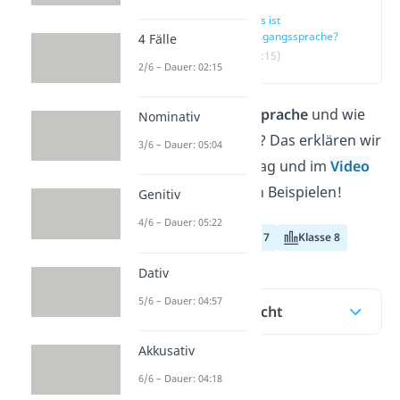
Was ist
Umgangssprache?
4 Fälle
(00:15)
2/6 – Dauer: 02:15
Was ist
Umgangssprache
und wie
Nominativ
verwendest du sie? Das erklären wir
3/6 – Dauer: 05:04
dir in diesem Beitrag und im
Video
mit verschiedenen Beispielen!
Genitiv
4/6 – Dauer: 05:22
Klasse 6
Klasse 7
Klasse 8
Dativ
5/6 – Dauer: 04:57
Inhaltsübersicht
Akkusativ
6/6 – Dauer: 04:18
Was ist