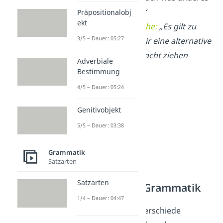
ausprobieren.“
Präpositionalobj
ekt
Standardsprache:
„Es gilt zu
3/5 – Dauer: 05:27
erwägen, ob wir eine alternative
Lösung in Betracht ziehen
Adverbiale
sollten.“
Bestimmung
4/5 – Dauer: 05:24
Genitivobjekt
5/5 – Dauer: 03:38
Grammatik
Satzarten
Satzarten
Fehler in der Grammatik
1/4 – Dauer: 04:47
Du kannst die Unterschiede