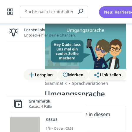
Suche
Neu: Karriere
Lernen lohnt sich!
Entdecke hier deine Chancen.
Lernplan
Merken
Link teilen
Grammatik
Sprachvariationen
Umgangssprache
Grammatik
Kasus: 4 Fälle
Wichtige Inhalte in diesem
Kasus
Video
1/6 – Dauer: 03:58