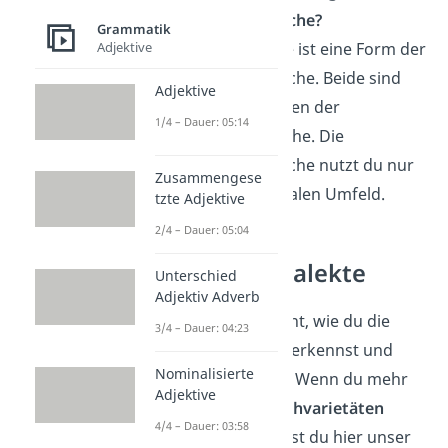
Umgangssprache?
Grammatik
Jugendsprache ist eine Form der
Adjektive
Umgangssprache. Beide sind
Adjektive
Sprachvarietäten der
1/4 – Dauer: 05:14
Standardsprache. Die
Umgangssprache nutzt du nur
Zusammengese
in deinem sozialen Umfeld.
tzte Adjektive
2/4 – Dauer: 05:04
Deutsche Dialekte
Unterschied
Adjektiv Adverb
Jetzt hast du gelernt, wie du die
3/4 – Dauer: 04:23
Umgangssprache
erkennst und
Nominalisierte
wann du sie nutzt. Wenn du mehr
Adjektive
über andere
Sprachvarietäten
4/4 – Dauer: 03:58
lernen willst, findest du hier unser