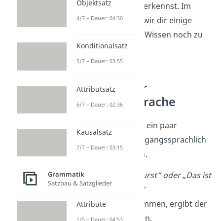
Objektsatz
Umgangssprache erkennst. Im
4/7 – Dauer: 04:30
Folgenden zeigen wir dir einige
Beispiele, um dein Wissen noch zu
Konditionalsatz
festigen!
5/7 – Dauer: 03:55
Beispiele für
Attributsatz
Umgangssprache
6/7 – Dauer: 02:36
Hier zeigen wir die ein paar
Kausalsatz
Ausdrücke, die umgangssprachlich
7/7 – Dauer: 03:15
verwendet werden.
Grammatik
„Das ist mir Wurst“ oder „Das ist
Satzbau & Satzglieder
mir Schnuppe“
Wörtlich genommen, ergibt der
Attribute
Satz keinen Sinn.
1/5 – Dauer: 04:53