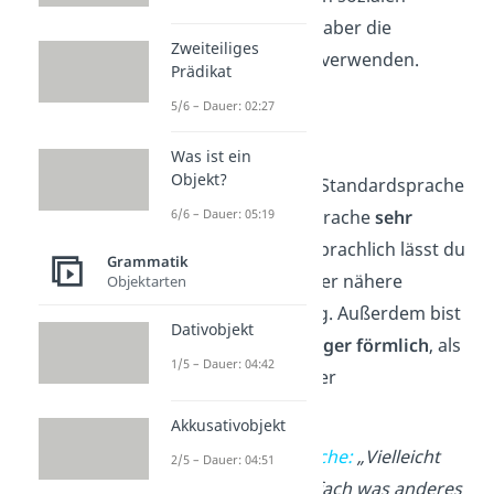
Medien kannst du aber die
Zweiteiliges
Umgangssprache verwenden.
Prädikat
5/6 – Dauer: 02:27
Direktheit
Was ist ein
Objekt?
Im Gegensatz zur Standardsprache
6/6 – Dauer: 05:19
ist die Umgangssprache
sehr
direkt
. Umgangssprachlich lässt du
Grammatik
Begründungen oder nähere
Objektarten
Ausführungen weg. Außerdem bist
Dativobjekt
du hier meist
weniger förmlich
, als
1/5 – Dauer: 04:42
bei der Nutzung der
Standardsprache:
Akkusativobjekt
Umgangssprache:
„Vielleicht
2/5 – Dauer: 04:51
sollten wir einfach was anderes