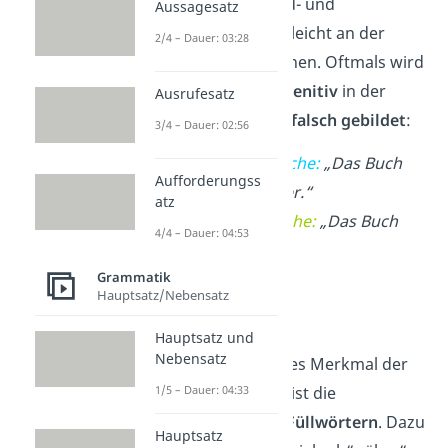
zwischen Standard- und
Aussagesatz
Umgangssprache leicht an der
2/4 – Dauer: 03:28
Grammatik
erkennen. Oftmals wird
zum Beispiel der
Genitiv
in der
Ausrufesatz
Umgangssprache
falsch gebildet
:
3/4 – Dauer: 02:56
Umgangssprache:
„Das Buch
Aufforderungss
von dem Lehrer.“
atz
Standardsprache:
„Das Buch
4/4 – Dauer: 04:53
des Lehrers.“
Grammatik
Hauptsatz/Nebensatz
Füllwörter
Hauptsatz und
Nebensatz
Ein sehr eindeutiges Merkmal der
Umgangssprache ist die
1/5 – Dauer: 04:33
Verwendung von
Füllwörtern
. Dazu
Hauptsatz