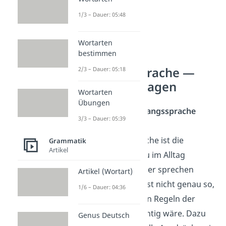
1/3 – Dauer: 05:48
Wortarten
bestimmen
Umgangssprache —
2/3 – Dauer: 05:18
häufigste Fragen
Wortarten
Übungen
Was sind Umgangssprache
3/3 – Dauer: 05:39
Beispiele?
Umgangssprache ist die
Grammatik
Artikel
Sprache, die du im Alltag
verwendest. Hier sprechen
Artikel (Wortart)
Menschen meist nicht genau so,
1/6 – Dauer: 04:36
wie es nach den Regeln der
Grammatik richtig wäre. Dazu
Genus Deutsch