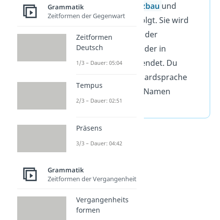
Grammatik,
Satzbau
und
Grammatik
Zeitformen der Gegenwart
Aussprache
befolgt. Sie wird
hauptsächlich in der
Zeitformen
Deutsch
Schriftsprache
oder in
Vorträgen
verwendet
.
Du
1/3 – Dauer: 05:04
kennst die Standardsprache
Tempus
auch unter dem Namen
2/3 – Dauer: 02:51
„Hochdeutsch“
.
Präsens
3/3 – Dauer: 04:42
Grammatik
Zeitformen der Vergangenheit
Vergangenheits
formen