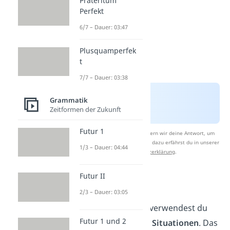
Präteritum
Perfekt
6/7 – Dauer: 03:47
Plusquamperfek
t
7/7 – Dauer: 03:38
Grammatik
Zeitformen der Zukunft
Futur 1
Nach Beantwortung speichern wir deine Antwort, um
Studyflix zu verbessern. Mehr dazu erfährst du in unserer
1/3 – Dauer: 04:44
Datenschutzerklärung
.
Futur II
Informalität
2/3 – Dauer: 03:05
Umgangssprache verwendest du
Futur 1 und 2
nur in
informellen Situationen
. Das