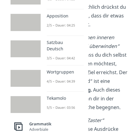
Umgangssprachlich drückst du
damit aber aus, dass dir etwas
Apposition
gleichgültig
ist.
2/5 – Dauer: 04:25
„Ich muss meinen inneren
Satzbau
Schweinehund überwinden“
Deutsch
So sagst du, dass du dich selbst
3/5 – Dauer: 04:42
mehr motivieren möchtest,
Wortgruppen
damit du dein Ziel erreichst. Der
„Schweinehund“ ist eine
4/5 – Dauer: 04:39
Wortschöpfung.
Auch dieses
Tekamolo
Phänomen kann dir in der
Umgangssprache begegnen.
5/5 – Dauer: 03:56
„Kohle“ oder „Zaster“
Grammatik
Auch wenn diese Ausdrücke
Adverbiale