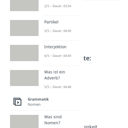
2/5 – Dauer: 03:54
Partikel
3/5 – Dauer: 04:09
Interjektion
4/5 – Dauer: 04:49
Weitere Inhalte:
Grammatik
Was ist ein
Sprachvariationen
Adverb?
Deutsche Dialekte
Dauer: 05:42
5/5 – Dauer: 04:48
Umgangssprache
Dauer: 02:42
Grammatik
Sprachvarietäten
Nomen
Dauer: 04:12
Sprachwandel
Was sind
Dauer: 04:12
Nomen?
Innere Mehrsprachigkeit