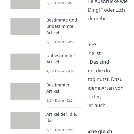
zählen informelle Ausdrücke wie
2/6 – Dauer: 04:25
„Das ist echt’n Ding!“ oder „Ich
hab‘ keinen Bock mehr“.
Bestimmte und
unbestimmte
Artikel
Was fällt unter
3/6 – Dauer: 04:56
Umgangssprache?
Umgangssprache ist
Unbestimmter
Alltagssprache. Das sind
Artikel
Ausdrucksweisen, die du
4/6 – Dauer: 04:00
informell im Alltag nutzt. Dazu
Bestimmter
zählen verschiedene Arten von
Artikel
Slang, Jugendwörter,
5/6 – Dauer: 02:34
Anglizismen oder auch
Abkürzungen.
Artikel der, die,
das
6/6 – Dauer: 05:59
Ist Jugendsprache gleich