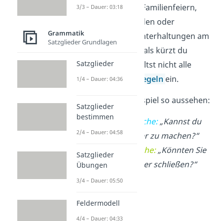
sind zum Beispiel Familienfeiern,
3/3 – Dauer: 03:18
Treffen mit Freunden oder
Grammatik
ungezwungene Unterhaltungen am
Satzglieder Grundlagen
Arbeitsplatz. Oftmals kürzt du
Satzglieder
Wörter ab oder hältst nicht alle
grammatischen Regeln
ein.
1/4 – Dauer: 04:36
Das kann zum Beispiel so aussehen:
Satzglieder
bestimmen
Umgangssprache:
„Kannst du
2/4 – Dauer: 04:58
mal das Fenster zu machen?“
Standardsprache:
„Könnten Sie
Satzglieder
bitte das Fenster schließen?“
Übungen
3/4 – Dauer: 05:50
Feldermodell
4/4 – Dauer: 04:33