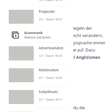
Fragesatz
Flexibilität
2/2 – Dauer: 03:57
Während sich die Regeln der
Grammatik
Standardsprache nicht verändern,
Weitere Satzarten
nimmt die Umgangssprache immer
Adverbialsätze
wieder
neue Wörter
auf. Dazu
1/7 – Dauer: 05:35
zählen zum Beispiel
Anglizismen
wie:
Relativsätze
„cool“
2/7 – Dauer: 03:55
„Selfie“
„Check“
Subjektsatz
„Emoji“
3/7 – Dauer: 04:17
Jetzt weißt du, wie du die