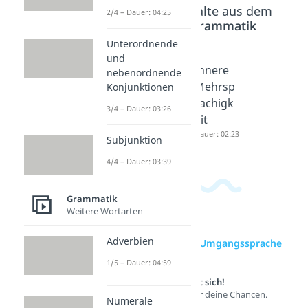
Beliebte Inhalte aus dem
2/4 – Dauer: 04:25
Bereich
Grammatik
Unterordnende
und
Sprachv
Sprach
Innere
nebenordnende
arietäte
wandel
Mehrsp
Konjunktionen
n
Dauer: 04:12
rachigk
3/4 – Dauer: 03:26
Dauer: 04:12
eit
Dauer: 02:23
Subjunktion
4/4 – Dauer: 03:39
Grammatik
Weitere Wortarten
Adverbien
zur Videoseite: Umgangssprache
1/5 – Dauer: 04:59
Lernen lohnt sich!
Entdecke hier deine Chancen.
Numerale