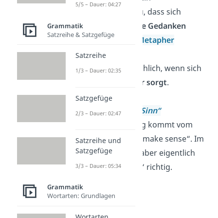
5/5 – Dauer: 04:27
Damit sagst du, dass sich
jemand
zu viele Gedanken
Grammatik
Satzreihe & Satzgefüge
macht. Diese
Metapher
verwendest du
Satzreihe
umgangssprachlich, wenn sich
1/3 – Dauer: 02:35
jemand zu
sehr sorgt
.
Satzgefüge
Etwas
„macht Sinn“
2/3 – Dauer: 02:47
Diese Wendung kommt vom
englischen „to make sense“. Im
Satzreihe und
Satzgefüge
Deutschen ist aber eigentlich
„
Sinn ergeben
“ richtig.
3/3 – Dauer: 05:34
Grammatik
Wortarten: Grundlagen
Wortarten