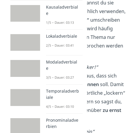
veraltet sind, kannst du sie
Kausaladverbial
umgangssprachlich verwenden,
e
wenn du
„Geld“
umschreiben
1/5 – Dauer: 03:13
möchtest. Das wird häufig
Lokaladverbiale
getan, wenn ein Thema nur
indirekt
angesprochen werden
2/5 – Dauer: 03:41
soll.
Modaladverbial
„Mach dich locker!“
e
So drückst du aus, dass sich
3/5 – Dauer: 03:27
jemand
entspannen
soll. Damit
Temporaladverb
ist nicht das wörtliche „lockern“
iale
gemeint, sondern so sagst du,
4/5 – Dauer: 03:10
dass dein Gegenüber
zu ernst
ist.
Pronominaladve
rbien
Zu „verkopft sein“