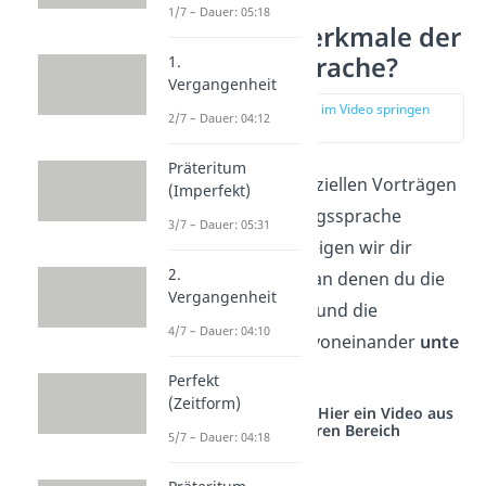
1/7 – Dauer: 05:18
Was sind Merkmale der
Umgangssprache?
1.
Vergangenheit
zur Stelle im Video springen
2/7 – Dauer: 04:12
(00:43)
Präteritum
In Texten oder offiziellen Vorträgen
(Imperfekt)
solltest du Umgangssprache
3/7 – Dauer: 05:31
vermeiden. Hier zeigen wir dir
2.
einige
Merkmale
, an denen du
die
Vergangenheit
Umgangssprache und die
4/7 – Dauer: 04:10
Standardsprache
voneinander
unte
rscheiden
kannst.
Perfekt
(Zeitform)
Studyflix vernetzt: Hier ein Video aus
einem anderen Bereich
5/7 – Dauer: 04:18