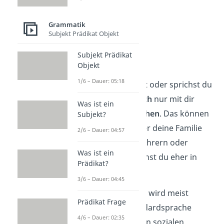
Grammatik
Subjekt Prädikat Objekt
Subjekt Prädikat
Vertrautheit
Objekt
1/6 – Dauer: 05:18
Meistens schreibst oder sprichst du
umgangssprachlich
nur mit dir
Was ist ein
vertrauten Menschen
. Das können
Subjekt?
deine Freunde oder deine Familie
2/6 – Dauer: 04:57
sein. Mit deinen Lehrern oder
Was ist ein
deinem Chef sprichst du eher in
Prädikat?
Standardsprache.
3/6 – Dauer: 04:45
Wichtig:
In E-Mails wird meist
Prädikat Frage
ebenfalls die Standardsprache
4/6 – Dauer: 02:35
geschrieben. In den sozialen