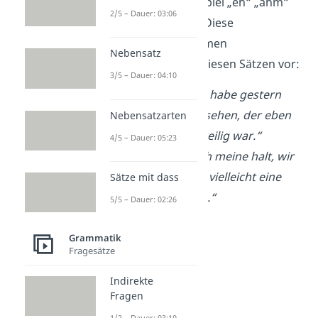
gehören zum Beispiel „eh“ „ähm“
2/5 – Dauer: 03:06
oder auch „also“. Diese
Denkpausen
kommen
Nebensatz
beispielsweise in diesen Sätzen vor:
3/5 – Dauer: 04:10
„Also, ähm, ich habe gestern
diesen Film gesehen, der eben
Nebensatzarten
ziemlich langweilig war.“
4/5 – Dauer: 05:23
„Hmm, also, ich meine halt, wir
könnten, ähm, vielleicht eine
Sätze mit dass
Pizza bestellen.“
5/5 – Dauer: 02:26
Grammatik
Fragesätze
Indirekte
Fragen
1/2 – Dauer: 03:19