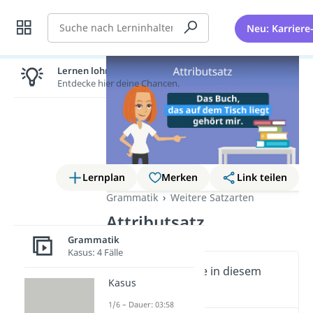
Suche
Neu: Karriere
Lernen lohnt sich!
Entdecke hier deine Chancen.
Lernplan
Merken
Link teilen
Grammatik
Weitere Satzarten
Attributsatz
Grammatik
Kasus: 4 Fälle
Wichtige Inhalte in diesem
Kasus
Video
1/6 – Dauer: 03:58