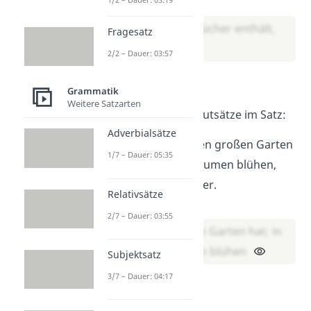
→ Lösung:
Die Tasche, die Bücher enthält,
Fragesatz
ist schwer.
2/2 – Dauer: 03:57
Übung 4
Grammatik
Weitere Satzarten
Erkenne alle Attributsätze im Satz:
Adverbialsätze
Das Haus, das einen großen Garten
1/7 – Dauer: 05:35
hat, in dem viele Blumen blühen,
steht seit Jahren leer.
Relativsätze
→ Lösung:
2/7 – Dauer: 03:55
das einen großen Garten hat; in
dem viele Blumen blühen
Subjektsatz
3/7 – Dauer: 04:17
Übung 5