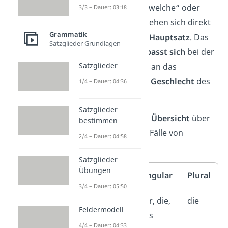
„das“, „welcher“, „welche“ oder
3/3 – Dauer: 03:18
„welches“. Sie beziehen sich direkt
Grammatik
auf ein
Nomen im Hauptsatz
. Das
Satzglieder Grundlagen
Relativpronomen
passt sich
bei der
Satzglieder
Deklination immer an das
grammatikalische Geschlecht
des
1/4 – Dauer: 04:36
Nomens an.
Satzglieder
Hier siehst du eine
Übersicht
über
bestimmen
die verschiedenen Fälle von
2/4 – Dauer: 04:58
Relativpronomen:
Satzglieder
Übungen
Kasus
Singular
Plural
3/4 – Dauer: 05:50
Nominativ
der, die,
die
Feldermodell
das
4/4 – Dauer: 04:33