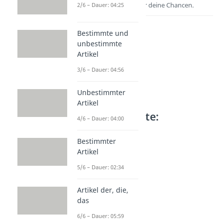
Entdecke hier deine Chancen.
2/6 – Dauer: 04:25
Bestimmte und
unbestimmte
Artikel
3/6 – Dauer: 04:56
Unbestimmter
Artikel
Weitere Inhalte:
4/6 – Dauer: 04:00
Grammatik
Bestimmter
Weitere Satzarten
Artikel
Adverbialsätze
Dauer: 05:35
5/6 – Dauer: 02:34
Relativsätze
Dauer: 03:55
Artikel der, die,
Subjektsatz
das
Dauer: 04:17
Objektsatz
6/6 – Dauer: 05:59