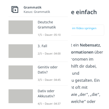
Grammatik
Attributsätze einfach
Kasus: Grammatik
erklärt
Deutsche
Grammatik
zur Stelle im Video springen
(00:12)
1/5 – Dauer: 05:10
Ein
Attributsatz
ist ein
Nebensatz
,
3. Fall
der zusätzliche
Informationen
über
2/5 – Dauer: 04:00
ein
Nomen
oder Pronomen im
Hauptsatz gibt. Er hilft dir dabei,
Genitiv oder
Dativ?
Sätze detaillierter
und
aussagekräftiger zu gestalten. Ein
3/5 – Dauer: 04:45
Attributsatz beginnt oft mit
Dativ oder
Relativpronomen
wie „der“, „die“,
Akkusativ?
„das“, „welcher“, „welche“ oder
4/5 – Dauer: 04:37
„welches“.