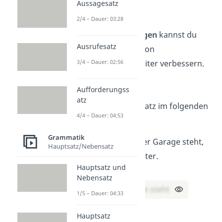
Aussagesatz
Übungen
2/4 – Dauer: 03:28
Mithilfe von
Übungen
kannst du
Ausrufesatz
dein Verständnis von
Attributsätzen
weiter verbessern.
3/4 – Dauer: 02:56
Übung 1
Aufforderungss
atz
Finde den Relativsatz im folgenden
4/4 – Dauer: 04:53
Satz:
Grammatik
Das Auto, das in der Garage steht,
Hauptsatz/Nebensatz
gehört meinem Vater.
Hauptsatz und
→ Lösung:
Nebensatz
das in der Garage steht
1/5 – Dauer: 04:33
Übung 2
Hauptsatz