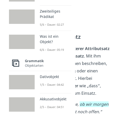
Zweiteiliges
Prädikat
5/6 – Dauer: 02:27
Ergänzungssatz
Was ist ein
Objekt?
Ein etwas
komplexerer Attributsatz
6/6 – Dauer: 05:19
ist der
Ergänzungssatz
. Mit ihm
Grammatik
kannst du ein Nomen beschreiben,
Objektarten
das eine
Handlung
oder einen
Dativobjekt
Zustand
ausdrückt
. Hierbei
1/5 – Dauer: 04:42
kommen oft
Wörter
wie „dass“,
„ob“, oder „wie“ zum Einsatz.
Akkusativobjekt
Beispiel
: „
Die Frage,
ob wir morgen
2/5 – Dauer: 04:51
wandern gehen
, ist noch offen.“