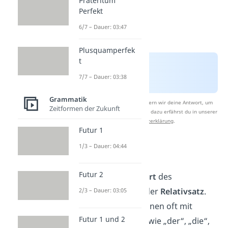
Präteritum
Perfekt
6/7 – Dauer: 03:47
Plusquamperfek
t
7/7 – Dauer: 03:38
Grammatik
Nach Beantwortung speichern wir deine Antwort, um
Zeitformen der Zukunft
Studyflix zu verbessern. Mehr dazu erfährst du in unserer
Datenschutzerklärung
.
Futur 1
1/3 – Dauer: 04:44
Relativsatz
Futur 2
Die
bekannteste Art
des
Attributsatzes ist der
Relativsatz
.
2/3 – Dauer: 03:05
Relativsätze
beginnen oft mit
Futur 1 und 2
Relativpronomen
wie „der“, „die“,