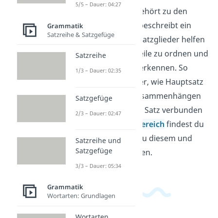
5/5 – Dauer: 04:27
Der Attributsatz gehört zu den
Satzgliedern und beschreibt ein
Grammatik
Satzreihe & Satzgefüge
Nomen genauer. Satzglieder helfen
dir, Sätze in ihre Teile zu ordnen und
Satzreihe
ihre Aufgaben zu erkennen. So
1/3 – Dauer: 02:35
verstehst du besser, wie Hauptsatz
und Nebensatz zusammenhängen
Satzgefüge
und wie Wörter im Satz verbunden
2/3 – Dauer: 02:47
sind. Im
Deutschbereich
findest du
passende Videos zu diesem und
Satzreihe und
Satzgefüge
verwandten Themen.
3/3 – Dauer: 05:34
Grammatik
Wortarten: Grundlagen
Wortarten