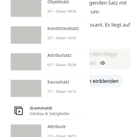
Objektsatz
Formuliere den folgenden Satz mit
einem Attributsatz um:
4/7 – Dauer: 04:30
Das Buch ist interessant. Es liegt auf
Konditionalsatz
dem Regal.
5/7 – Dauer: 03:55
→ Lösung:
Das Buch, das auf dem Regal
Attributsatz
liegt, ist interessant.
6/7 – Dauer: 02:36
alle Lösungen einblenden
Kausalsatz
7/7 – Dauer: 03:15
Grammatik
Satzbau & Satzglieder
Attribute
1/5 – Dauer: 04:53