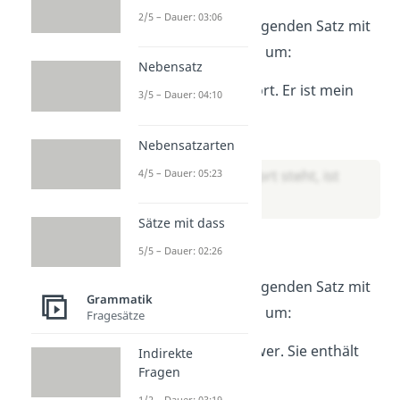
2/5 – Dauer: 03:06
Formuliere den folgenden Satz mit
einem Attributsatz um:
Nebensatz
Der Mann steht dort. Er ist mein
3/5 – Dauer: 04:10
Onkel.
→ Lösung:
Nebensatzarten
4/5 – Dauer: 05:23
Der Mann, der dort steht, ist
mein Onkel.
Sätze mit dass
Übung 3
5/5 – Dauer: 02:26
Formuliere den folgenden Satz mit
Grammatik
einem Attributsatz um:
Fragesätze
Die Tasche ist schwer. Sie enthält
Indirekte
Fragen
Bücher.
1/2 – Dauer: 03:19