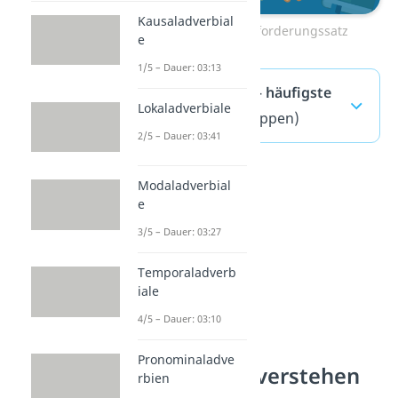
Kausaladverbial
Zum Video: Aufforderungssatz
e
1/5 – Dauer: 03:13
Attributsatz — häufigste
Lokaladverbiale
Fragen
(ausklappen)
2/5 – Dauer: 03:41
Modaladverbial
e
3/5 – Dauer: 03:27
Temporaladverb
iale
4/5 – Dauer: 03:10
Pronominaladve
Satzglieder verstehen
rbien