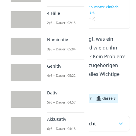
Attributsätze einfach
erklärt
4 Fälle
(00:12)
2/6 – Dauer: 02:15
Du hast dich gefragt, was ein
Nominativ
Attributsatz
ist und wie du ihn
3/6 – Dauer: 05:04
richtig verwendest? Kein Problem!
Im Beitrag und im zugehörigen
Genitiv
Video
erfährst du alles Wichtige
4/6 – Dauer: 05:22
dazu!
Dativ
Klasse 6
Klasse 7
Klasse 8
5/6 – Dauer: 04:57
Akkusativ
Inhaltsübersicht
6/6 – Dauer: 04:18