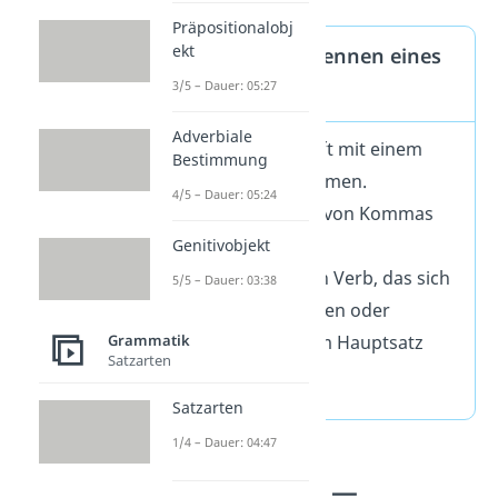
Präpositionalobj
ekt
Tipps zum Erkennen eines
3/5 – Dauer: 05:27
Attributsatzes
Adverbiale
Er beginnt oft mit einem
Bestimmung
Relativpronomen.
4/5 – Dauer: 05:24
Er ist immer von Kommas
umgeben.
Genitivobjekt
Er enthält ein Verb, das sich
5/5 – Dauer: 03:38
auf das Nomen oder
Grammatik
Pronomen im Hauptsatz
Satzarten
bezieht.
Satzarten
1/4 – Dauer: 04:47
Attributsatz —