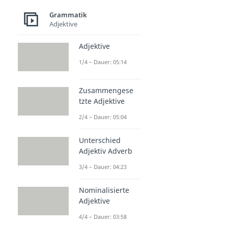
Dauer: 04:30
Konditionalsatz
Grammatik
Adjektive
Dauer: 03:55
Attributsatz
Adjektive
Dauer: 02:36
Kausalsatz
1/4 – Dauer: 05:14
Dauer: 03:15
Zusammengese
tzte Adjektive
2/4 – Dauer: 05:04
Unterschied
Adjektiv Adverb
3/4 – Dauer: 04:23
Nominalisierte
Adjektive
4/4 – Dauer: 03:58