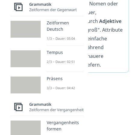
beschreiben das Nomen oder
Grammatik
Zeitformen der Gegenwart
Pronomen genauer,
beispielsweise durch
Adjektive
Zeitformen
Deutsch
wie „rot“ oder „groß“. Attribute
geben also eine einfache
1/3 – Dauer: 05:04
Beschreibung während
Tempus
Attributsätze genauere
2/3 – Dauer: 02:51
Informationen liefern.
Präsens
3/3 – Dauer: 04:42
Grammatik
Zeitformen der Vergangenheit
Vergangenheits
formen