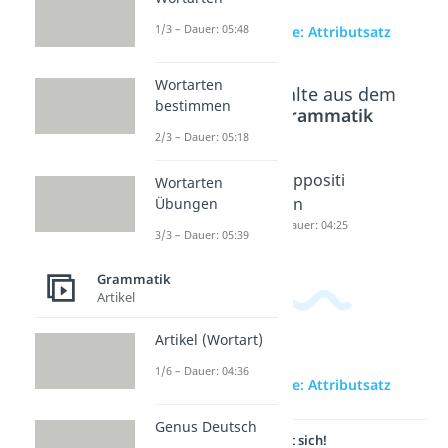
1/3 – Dauer: 05:48
zur Videoseite: Attributsatz
Wortarten
Beliebte Inhalte aus dem
bestimmen
Bereich
Grammatik
2/3 – Dauer: 05:18
Kausals
Attribut
Appositi
Wortarten
atz
e
on
Übungen
Dauer: 03:15
Dauer: 04:53
Dauer: 04:25
3/3 – Dauer: 05:39
Grammatik
Artikel
Artikel (Wortart)
1/6 – Dauer: 04:36
zur Videoseite: Attributsatz
Genus Deutsch
Lernen lohnt sich!