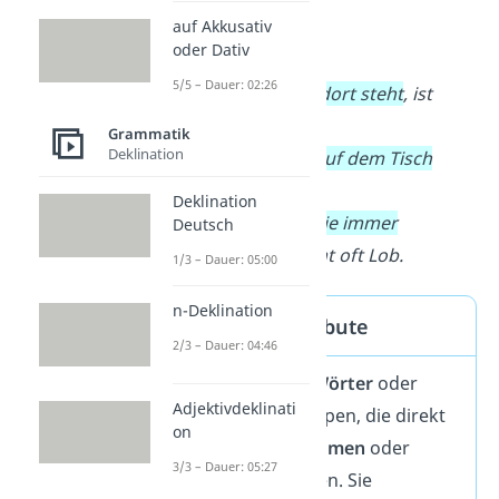
auf Akkusativ
Beispiele:
oder Dativ
5/5 – Dauer: 02:26
→
Der Mann,
der dort steht
, ist
mein Onkel.
Grammatik
Deklination
→
Das Buch,
das auf dem Tisch
liegt
, gehört mir.
Deklination
→
Die Schülerin,
die immer
Deutsch
aufpasst
, bekommt oft Lob.
1/3 – Dauer: 05:00
n-Deklination
Was sind Attribute
2/3 – Dauer: 04:46
Attribute
sind
Wörter
oder
Adjektivdeklinati
kleine Wortgruppen, die direkt
on
neben einem Nomen
oder
3/3 – Dauer: 05:27
Pronomen stehen. Sie