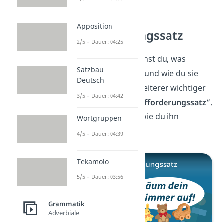
Apposition
Aufforderungssatz
2/5 – Dauer: 04:25
Super, jetzt verstehst du, was
Satzbau
Attributsätze sind und wie du sie
Deutsch
verwendest. Ein weiterer wichtiger
3/5 – Dauer: 04:42
Satzteil ist der „
Aufforderungssatz
“.
Hier
erfährst du, wie du ihn
Wortgruppen
anwenden kannst!
4/5 – Dauer: 04:39
Tekamolo
5/5 – Dauer: 03:56
Grammatik
Adverbiale