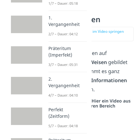
1/7 – Dauer: 05:18
Arten von
Attributsätzen
1.
Vergangenheit
zur Stelle im Video springen
2/7 – Dauer: 04:12
(01:03)
Präteritum
Attributsätze können auf
(Imperfekt)
unterschiedliche Weisen
gebildet
3/7 – Dauer: 05:31
werden. Dabei kommt es ganz
2.
darauf an,
welche Informationen
Vergangenheit
sie enthalten sollen.
4/7 – Dauer: 04:10
Studyflix vernetzt: Hier ein Video aus
einem anderen Bereich
Perfekt
(Zeitform)
5/7 – Dauer: 04:18