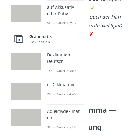
auf Akkusativ
haben werdet.
✓
oder Dativ
Ich hoffe, dass euch der Film
5/5 – Dauer: 02:26
gefällt
,
und dass
ihr viel Spaß
haben werdet.
✗
Grammatik
Deklination
Deklination
Deutsch
1/3 – Dauer: 05:00
n-Deklination
2/3 – Dauer: 04:46
und dass Komma —
Adjektivdeklinati
richtige
on
Zeichensetzung
3/3 – Dauer: 05:27