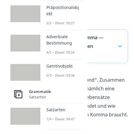
Präpositionalobj
ekt
3/5 – Dauer: 05:27
Adverbiale
„und dass“ Komma —
Bestimmung
häufigste Fragen
4/5 – Dauer: 05:24
(ausklappen)
Genitivobjekt
5/5 – Dauer: 03:38
der Konjunktion „und“. Zusammen
bildet „und dass“ nämlich eine
Grammatik
Worteinheit, die Nebensätze
Satzarten
miteinander verbindet und wie
Satzarten
„und“ deshalb kein Komma braucht.
1/4 – Dauer: 04:47