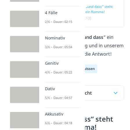
Vor „und dass“ steht
nie ein Komma!
4 Fälle
(00:13)
2/6 – Dauer: 02:15
Schreibst du vor „
und dass
“ ein
Nominativ
Komma? Im Beitrag und in unserem
3/6 – Dauer: 05:04
Video
erfährst du die Antwort!
Genitiv
Deutsch Allgemeinwissen
4/6 – Dauer: 05:22
Dativ
Inhaltsübersicht
5/6 – Dauer: 04:57
Akkusativ
Vor „und dass“ steht
6/6 – Dauer: 04:18
nie ein Komma!