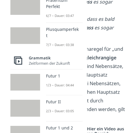
Präteritum
regnet
oder dass
es sogar
Perfekt
gewittert
.
✓
6/7 – Dauer: 03:47
Es ist möglich, dass es bald
regnet
,
oder dass
es sogar
Plusquamperfek
t
gewittert.
✗
7/7 – Dauer: 03:38
Wichtig:
Die Kommaregel für „und
dass“ gilt nur für
gleichrangige
Grammatik
Zeitformen der Zukunft
Nebensätze
. Das sind Nebensätze,
die vom gleichen Hauptsatz
Futur 1
abhängen. Bei zwei Nebensätzen,
1/3 – Dauer: 04:44
die nicht zum gleichen Hauptsatz
gehören oder nicht durch
Futur II
„und/oder“ verbunden werden, gilt
2/3 – Dauer: 03:05
diese Regel
nicht
.
Futur 1 und 2
Studyflix vernetzt: Hier ein Video aus