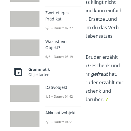
Hauptsatz folgt. Das klingt nicht
besonders schön und kann einfach
Zweiteiliges
vermieden werden. Ersetze „und
Prädikat
dass“ einfach, indem du das Verb
5/6 – Dauer: 02:27
oder Adjektiv des Nebensatzes
Was ist ein
nominalisierst
.
Objekt?
Möglich:
Mein Bruder erzählt
6/6 – Dauer: 05:19
mir von seinem Geschenk und
Grammatik
dass er sich sehr
gefreut
hat.
Objektarten
Besser:
Mein Bruder erzählt mir
Dativobjekt
von seinem Geschenk und
1/5 – Dauer: 04:42
seiner
Freude
darüber.
✓
Akkusativobjekt
2/5 – Dauer: 04:51