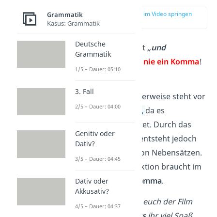
zur Stelle im Video springen
Grammatik
(00:13)
Kasus: Grammatik
Deutsche
Vor die Worteinheit
„und
Grammatik
dass“
schreibst du
nie ein Komma
!
1/5 – Dauer: 05:10
Warum?
3. Fall
Erklärung:
Normalerweise steht vor
2/5 – Dauer: 04:00
„dass“
ein
Komma,
da es
Nebensätze
einleitet. Durch das
Genitiv oder
Bindewort
„und“
entsteht jedoch
Dativ?
eine
Aufzählung
von Nebensätzen.
3/5 – Dauer: 04:45
Diese Satzkonstruktion braucht im
Deutschen
kein Komma
.
Dativ oder
Akkusativ?
Ich hoffe, dass euch der Film
4/5 – Dauer: 04:37
gefällt
und dass
ihr viel Spaß