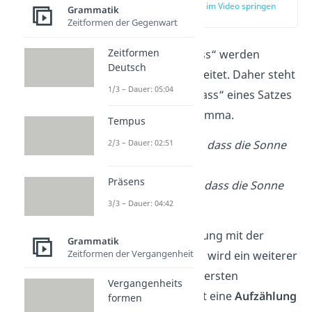
zur Stelle im Video springen
Grammatik
(00:55)
Zeitformen der Gegenwart
Zeitformen
Mit dem Wort „dass“ werden
Deutsch
Nebensätze eingeleitet. Daher steht
1/3 – Dauer: 05:04
vor dem ersten „dass“ eines Satzes
in der Regel ein Komma.
Tempus
2/3 – Dauer: 02:51
Ich freue mich
,
dass die Sonne
scheint.
✓
Präsens
Ich freue mich dass die Sonne
3/3 – Dauer: 04:42
scheint.
✗
Durch die Verbindung mit der
Grammatik
Zeitformen der Vergangenheit
Konjunktion „und“ wird ein weiterer
Nebensatz an den ersten
Vergangenheits
angehängt. Also ist eine
Aufzählung
formen