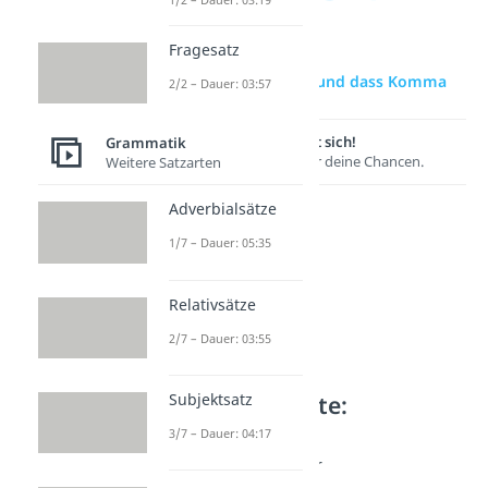
Fragesatz
zur Videoseite: und dass Komma
2/2 – Dauer: 03:57
Lernen lohnt sich!
Grammatik
Entdecke hier deine Chancen.
Weitere Satzarten
Adverbialsätze
1/7 – Dauer: 05:35
Relativsätze
2/7 – Dauer: 03:55
Subjektsatz
Weitere Inhalte:
Grammatik
3/7 – Dauer: 04:17
Komma bei und/oder