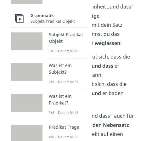
Meist ist die Worteinheit „und dass“
nur eine
überflüssige
Grammatik
Subjekt Prädikat Objekt
Wiederholung
. Damit dein Satz
flüssiger klingt, kannst du das
Subjekt Prädikat
Objekt
„dass“ also einfach
weglassen
:
1/6 – Dauer: 05:18
Möglich:
Er freut sich, dass die
Sonne scheint
und dass
er
Was ist ein
Subjekt?
baden gehen kann.
2/6 – Dauer: 04:57
Besser:
Er freut sich, dass die
Sonne scheint
und
er baden
Was ist ein
gehen kann.
✓
Prädikat?
3/6 – Dauer: 04:45
Manchmal wird „und dass“ auch für
einen
alleinstehenden Nebensatz
Prädikat Frage
verwendet, der direkt auf einen
4/6 – Dauer: 02:35