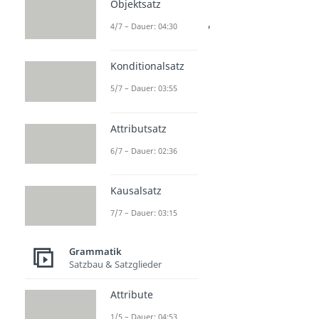
Komma vor "und"
Objektsatz
Dauer: 04:57
4/7 – Dauer: 04:30
Komma vor "oder"
Dauer: 05:04
und dass Komma
Konditionalsatz
Dauer: 02:22
5/7 – Dauer: 03:55
Attributsatz
6/7 – Dauer: 02:36
Kausalsatz
7/7 – Dauer: 03:15
Grammatik
Satzbau & Satzglieder
Attribute
1/5 – Dauer: 04:53