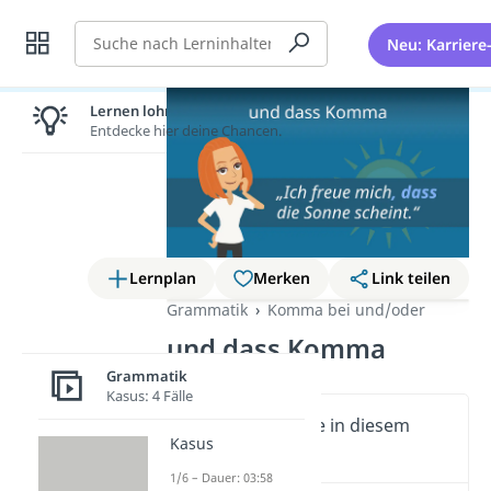
Suche
Neu: Karriere
Lernen lohnt sich!
Entdecke hier deine Chancen.
Lernplan
Merken
Link teilen
Grammatik
Komma bei und/oder
und dass Komma
Grammatik
Kasus: 4 Fälle
Wichtige Inhalte in diesem
Kasus
Video
1/6 – Dauer: 03:58