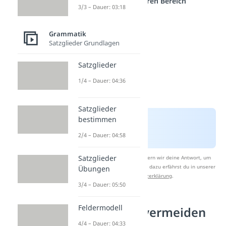
einem anderen Bereich
3/3 – Dauer: 03:18
Grammatik
Satzglieder Grundlagen
Satzglieder
1/4 – Dauer: 04:36
Satzglieder
bestimmen
2/4 – Dauer: 04:58
Satzglieder
Nach Beantwortung speichern wir deine Antwort, um
Studyflix zu verbessern. Mehr dazu erfährst du in unserer
Übungen
Datenschutzerklärung
.
3/4 – Dauer: 05:50
Feldermodell
„und dass“ vermeiden
4/4 – Dauer: 04:33