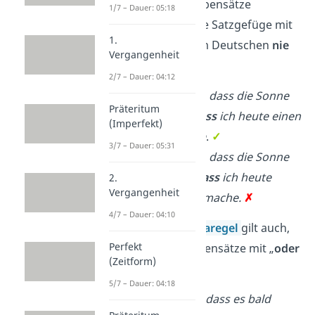
gleichrangiger Nebensätze
1/7 – Dauer: 05:18
entstanden. Solche Satzgefüge mit
1.
„und“ brauchen im Deutschen
nie
Vergangenheit
ein Komma.
2/7 – Dauer: 04:12
Ich freue mich, dass die Sonne
Präteritum
scheint
und dass
ich heute einen
(Imperfekt)
Ausflug mache
.
✓
3/7 – Dauer: 05:31
Ich freue mich, dass die Sonne
scheint
,
und dass
ich heute
2.
Vergangenheit
einen Ausflug mache.
✗
4/7 – Dauer: 04:10
Tipp:
Diese
Kommaregel
gilt auch,
Perfekt
wenn du zwei Nebensätze mit „
oder
(Zeitform)
dass
“ verbindest.
5/7 – Dauer: 04:18
Es ist möglich, dass es bald