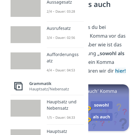
Aussagesatz
sowohl — als auch
Komma
2/4 – Dauer: 03:28
Du weißt jetzt, dass du bei
Ausrufesatz
Aufzählungen kein Komma vor das
3/4 – Dauer: 02:56
„und dass“ setzt. Aber wie ist das
bei der Redewendung
„sowohl als
Aufforderungss
atz
auch“
? Ob du hier ein Komma
setzen musst, erklären wir dir
hier!
4/4 – Dauer: 04:53
Grammatik
Hauptsatz/Nebensatz
Hauptsatz und
Nebensatz
1/5 – Dauer: 04:33
Hauptsatz