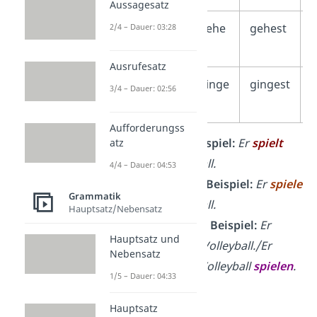
Aussagesatz
Konjunktiv
gehe
gehest
2/4 – Dauer: 03:28
I
Ausrufesatz
Konjunktiv
ginge
gingest
g
3/4 – Dauer: 02:56
II
Aufforderungss
Indikativ
– Beispiel:
Er
spielt
atz
gerne Volleyball.
4/4 – Dauer: 04:53
Konjunktiv I
– Beispiel:
Er
spiele
Grammatik
gerne Volleyball.
Hauptsatz/Nebensatz
Konjunktiv II
– Beispiel:
Er
Hauptsatz und
spielte
gerne Volleyball./Er
Nebensatz
würde
gerne Volleyball
spielen
.
1/5 – Dauer: 04:33
Hauptsatz