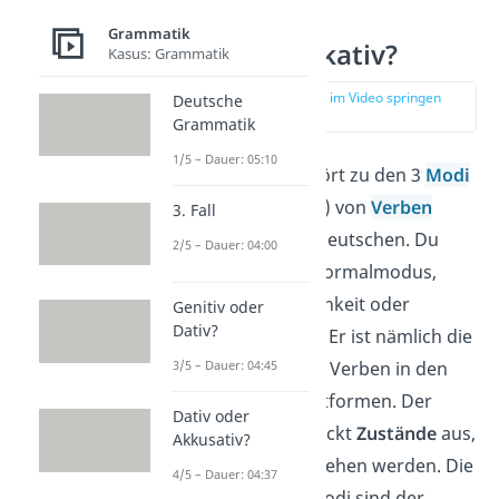
Grammatik
Was ist Indikativ?
Kasus: Grammatik
zur Stelle im Video springen
Deutsche
(00:17)
Grammatik
1/5 – Dauer: 05:10
Der
Indikativ
gehört zu den 3
Modi
(Plural von Modus) von
Verben
3. Fall
(Tunwörtern) im Deutschen. Du
2/5 – Dauer: 04:00
nennst ihn auch Normalmodus,
Modus der Wirklichkeit oder
Genitiv oder
Dativ?
Wirklichkeitsform. Er ist nämlich die
3/5 – Dauer: 04:45
normale Form
der Verben in den
verschiedenen Zeitformen. Der
Dativ oder
Normalmodus drückt
Zustände
aus,
Akkusativ?
die als Realität gesehen werden. Die
4/5 – Dauer: 04:37
beiden anderen Modi sind der