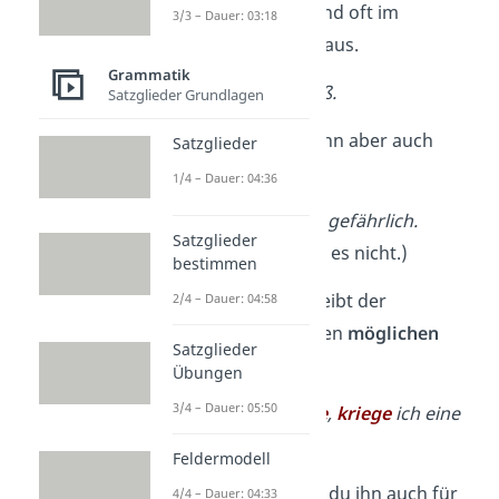
drückst den Zustand oft im
3/3 – Dauer: 03:18
Indikativ Präsens
aus.
Grammatik
Der Tee
ist
heiß.
Satzglieder Grundlagen
Dieser Zustand kann aber auch
Satzglieder
ausgedacht
sein.
1/4 – Dauer: 04:36
Werwölfe
sind
gefährlich.
Satzglieder
(Werwölfe gibt es nicht.)
bestimmen
Außerdem beschreibt der
2/4 – Dauer: 04:58
Normalmodus einen
möglichen
Satzglieder
Zustand
.
Übungen
3/4 – Dauer: 05:50
Wenn ich
lerne
,
kriege
ich eine
gute Note.
Feldermodell
Als letztes benutzt du ihn auch für
4/4 – Dauer: 04:33