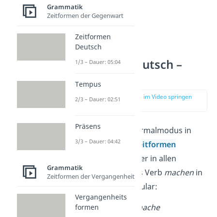
Grammatik
Zeitformen der Gegenwart
Zeitformen
Deutsch
Indikativ Deutsch –
1/3 – Dauer: 05:04
Bildung
Tempus
zur Stelle im Video springen
2/3 – Dauer: 02:51
(01:33)
Präsens
Du kannst den Normalmodus in
3/3 – Dauer: 04:42
allen deutschen
Zeitformen
benutzen. Hier ist er in allen
Grammatik
Zeitformen für das Verb
machen
in
Zeitformen der Vergangenheit
der 1. Person Singular:
Vergangenheits
Präsens
:
ich mache
formen