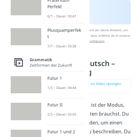
Präteritum
Perfekt
6/7 – Dauer: 03:47
Plusquamperfek
Nach Beantwortung speichern wir deine Antwort, um
Studyflix zu verbessern. Mehr dazu erfährst du in unserer
t
Datenschutzerklärung
.
7/7 – Dauer: 03:38
Grammatik
Indikativ Deutsch –
Zeitformen der Zukunft
Verwendung
Futur 1
zur Stelle im Video springen
1/3 – Dauer: 04:44
(02:06)
Der Normalmodus
ist der Modus,
Futur II
den du am häufigsten brauchst. Du
2/3 – Dauer: 03:05
kannst ihn verwenden, um einen
wahren Zustand
zu beschreiben. Du
Futur 1 und 2