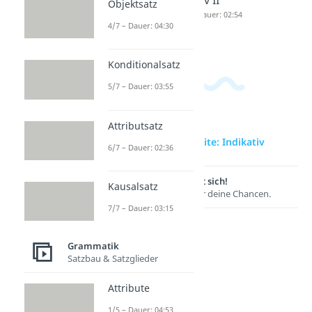
Objektsatz
II
Dauer: 03:23
Dauer: 02:54
4/7 – Dauer: 04:30
Dauer: 04:17
Konditionalsatz
5/7 – Dauer: 03:55
Attributsatz
zur Videoseite: Indikativ
6/7 – Dauer: 02:36
Lernen lohnt sich!
Kausalsatz
Entdecke hier deine Chancen.
7/7 – Dauer: 03:15
Grammatik
Satzbau & Satzglieder
Attribute
1/5 – Dauer: 04:53