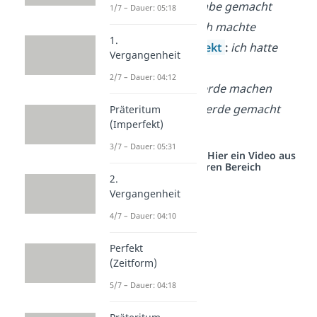
Perfekt
:
ich habe gemacht
1/7 – Dauer: 05:18
Präteritum
:
ich machte
1.
Plusquamperfekt
:
ich hatte
Vergangenheit
gemacht
2/7 – Dauer: 04:12
Futur I
:
ich werde machen
Futur II
:
ich werde gemacht
Präteritum
(Imperfekt)
haben
3/7 – Dauer: 05:31
Studyflix vernetzt: Hier ein Video aus
einem anderen Bereich
2.
Vergangenheit
4/7 – Dauer: 04:10
Perfekt
(Zeitform)
5/7 – Dauer: 04:18