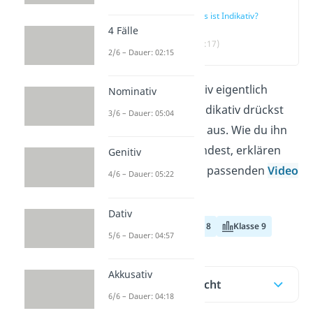
Was ist Indikativ?
4 Fälle
(00:17)
2/6 – Dauer: 02:15
Was ist der Indikativ eigentlich
Nominativ
genau? Mit dem Indikativ drückst
3/6 – Dauer: 05:04
du die Wirklichkeit aus. Wie du ihn
bildest und verwendest, erklären
Genitiv
wir dir hier und im passenden
Video
4/6 – Dauer: 05:22
!
Dativ
Klasse 7
Klasse 8
Klasse 9
5/6 – Dauer: 04:57
Akkusativ
Inhaltsübersicht
6/6 – Dauer: 04:18