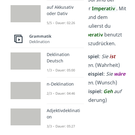
auf Akkusativ
Konjunktiv
und der
Imperativ
.
Mit
oder Dativ
dem
Konjunktiv I
und dem
5/5 – Dauer: 02:26
Konjunktiv II
formulierst du
Wünsche
. Den
Imperativ
benutzt
Grammatik
Deklination
du, um
Befehle
auszudrücken.
Deklination
Indikativ
– Beispiel
:
Sie
ist
Deutsch
gerne auf Reisen.
(Wahrheit)
1/3 – Dauer: 05:00
Konjunktiv
– Beispiel
:
Sie
wäre
gerne auf Reisen.
(Wunsch)
n-Deklination
Imperativ
– Beispiel:
Geh
auf
2/3 – Dauer: 04:46
Reisen.
(Aufforderung)
Adjektivdeklinati
on
3/3 – Dauer: 05:27