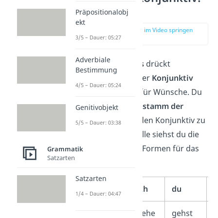
Unterschied
Präpositionalobj
ekt
zur Stelle im Video springen
(03:42)
3/5 – Dauer: 05:27
Adverbiale
Der
Normalmodus
drückt
Bestimmung
Wahrheiten aus. Der
Konjunktiv
4/5 – Dauer: 05:24
steht stattdessen für Wünsche. Du
brauchst den
Verbstamm der
Genitivobjekt
Normalform
, um den Konjunktiv zu
5/5 – Dauer: 03:38
bilden. In der Tabelle siehst du die
unterschiedlichen Formen für das
Grammatik
Satzarten
Präsens
:
Satzarten
ich
du
e
1/4 – Dauer: 04:47
Indikativ
gehe
gehst
g