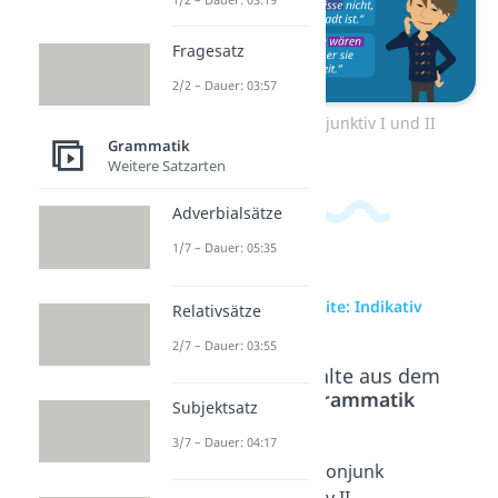
Fragesatz
2/2 – Dauer: 03:57
Zum Video: Konjunktiv I und II
Grammatik
Weitere Satzarten
Adverbialsätze
1/7 – Dauer: 05:35
zur Videoseite: Indikativ
Relativsätze
2/7 – Dauer: 03:55
Beliebte Inhalte aus dem
Bereich
Grammatik
Subjektsatz
3/7 – Dauer: 04:17
Konjunk
Konjunk
Konjunk
tiv I und
tiv I
tiv II