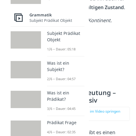
einen
allgemeingültigen Zustand
.
Grammatik
Europa
ist
ein Kontinent.
Subjekt Prädikat Objekt
Subjekt Prädikat
Objekt
1/6 – Dauer: 05:18
Was ist ein
Subjekt?
2/6 – Dauer: 04:57
Indikativ Bedeutung –
Was ist ein
Aktiv und Passiv
Prädikat?
3/6 – Dauer: 04:45
zur Stelle im Video springen
(03:02)
Prädikat Frage
Für den Indikativ gibt es einen
4/6 – Dauer: 02:35