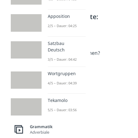
Weitere Inhalte:
Apposition
Grammatik
2/5 – Dauer: 04:25
Verbformen
Modus Deutsch
Satzbau
Dauer: 04:44
Deutsch
Was sind Verbformen?
3/5 – Dauer: 04:42
Dauer: 04:16
Imperativ
Dauer: 04:58
Wortgruppen
Indikativ
4/5 – Dauer: 04:39
Dauer: 04:38
Tekamolo
5/5 – Dauer: 03:56
Grammatik
Adverbiale