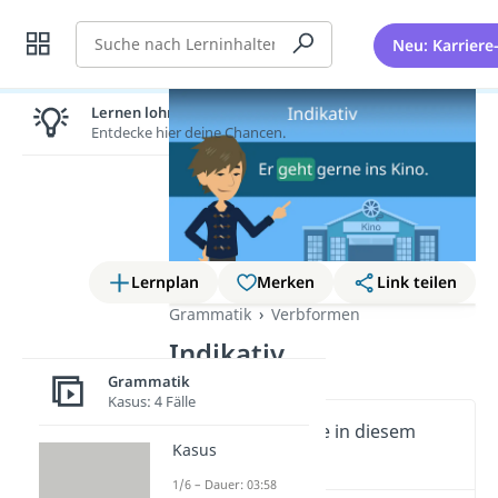
Suche
Neu: Karriere
Lernen lohnt sich!
Entdecke hier deine Chancen.
Lernplan
Merken
Link teilen
Grammatik
Verbformen
Indikativ
Grammatik
Kasus: 4 Fälle
Wichtige Inhalte in diesem
Kasus
Video
1/6 – Dauer: 03:58