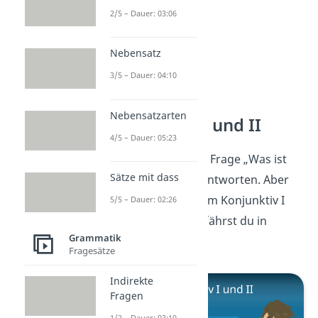
2/5 – Dauer: 03:06
Nebensatz
3/5 – Dauer: 04:10
Nebensatzarten
Konjunktiv I und II
4/5 – Dauer: 05:23
Jetzt kannst du die Frage „Was ist
Sätze mit dass
ein Indikativ?“ beantworten. Aber
wie sieht es mit dem Konjunktiv I
5/5 – Dauer: 02:26
und II aus? Das erfährst du in
Grammatik
diesem Video
!
Fragesätze
Indirekte
Fragen
1/2 – Dauer: 03:19