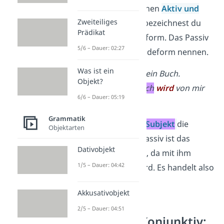
Unterschied zwischen
Aktiv und
Zweiteiliges
Passiv
. Das Aktiv bezeichnest du
Prädikat
auch als Tätigkeitsform. Das Passiv
5/6 – Dauer: 02:27
kannst du auch Leideform nennen.
Was ist ein
Aktiv:
Ich
lese
ein Buch.
Objekt?
Passiv:
Das Buch
wird
von mir
6/6 – Dauer: 05:19
gelesen
.
Grammatik
Im Aktiv führt das
Subjekt
die
Objektarten
Tätigkeit aus. Im Passiv ist das
Dativobjekt
Subjekt
nicht aktiv, da mit ihm
1/5 – Dauer: 04:42
etwas gemacht wird. Es handelt also
nicht selbst.
Akkusativobjekt
2/5 – Dauer: 04:51
Indikativ – Konjunktiv: