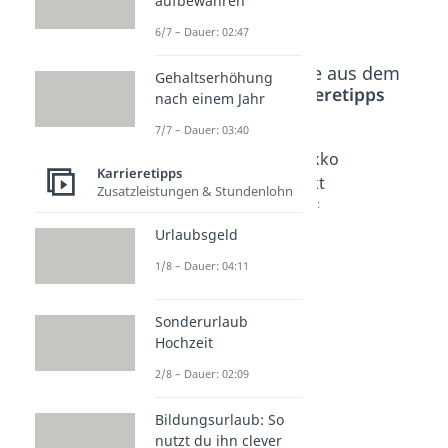
aufbewahren
6/7 – Dauer: 02:47
Beliebte Inhalte aus dem
Gehaltserhöhung
Bereich
Karrieretipps
nach einem Jahr
7/7 – Dauer: 03:40
Mimik
Körpers
Blickko
Karrieretipps
und
prache
ntakt
Zusatzleistungen & Stundenlohn
Gestik
Dauer:
Dauer:
04:44
04:38
Dauer:
Urlaubsgeld
03:58
1/8 – Dauer: 04:11
Sonderurlaub
Hochzeit
2/8 – Dauer: 02:09
Bildungsurlaub: So
nutzt du ihn clever