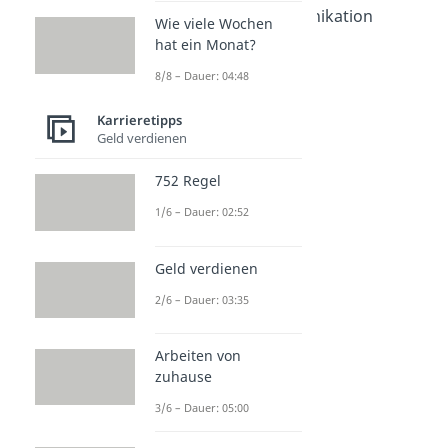
Nonverbale Kommunikation
Wie viele Wochen
Dauer: 04:19
hat ein Monat?
Mimik und Gestik
8/8 – Dauer: 04:48
Dauer: 03:58
Körpersprache
Karrieretipps
Dauer: 04:44
Blickkontakt
Geld verdienen
Dauer: 04:38
752 Regel
1/6 – Dauer: 02:52
Geld verdienen
2/6 – Dauer: 03:35
Arbeiten von
zuhause
3/6 – Dauer: 05:00