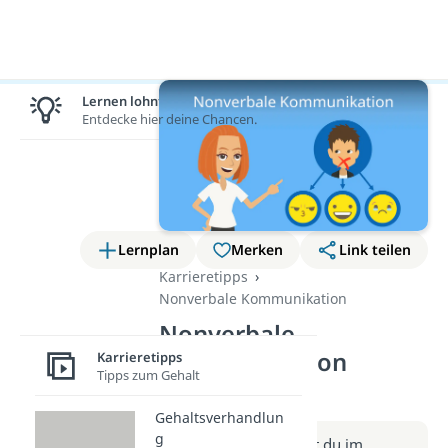
Lernen lohnt sich!
Entdecke hier deine Chancen.
Lernplan
Merken
Link teilen
Karrieretipps
Nonverbale Kommunikation
Nonverbale
Kommunikation
Karrieretipps
Tipps zum Gehalt
(Video)
Gehaltsverhandlun
g
Weitere Infos erhältst du im