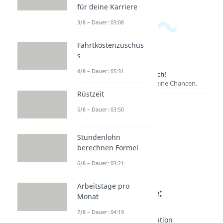
für deine Karriere
3/8 – Dauer: 03:08
Fahrtkostenzuschus
s
4/8 – Dauer: 05:31
Lernen lohnt sich!
Entdecke hier deine Chancen.
Rüstzeit
5/8 – Dauer: 03:50
Stundenlohn
berechnen Formel
6/8 – Dauer: 03:21
Arbeitstage pro
Weitere Inhalte:
Monat
Karrieretipps
7/8 – Dauer: 04:19
Nonverbale Kommunikation