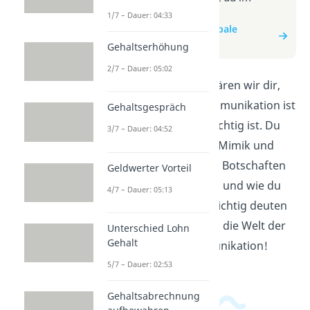
Beitrag zum Video
1/7 – Dauer: 04:33
zum Beitrag: Nonverbale
Kommunikation
Gehaltserhöhung
2/7 – Dauer: 05:02
In diesem Video erklären wir dir,
was nonverbale Kommunikation ist
Gehaltsgespräch
und warum sie so wichtig ist. Du
3/7 – Dauer: 04:52
erfährst, wie Gestik, Mimik und
Körperhaltung deine Botschaften
Geldwerter Vorteil
beeinflussen können und wie du
4/7 – Dauer: 05:13
nonverbale Signale richtig deuten
kannst. Tauche ein in die Welt der
Unterschied Lohn
Gehalt
nonverbalen Kommunikation!
5/7 – Dauer: 02:53
Gehaltsabrechnung