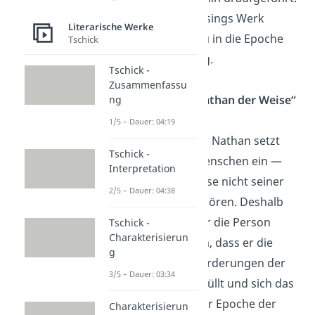
Damit fällt Lessings Werk
Literarische Werke
ziemlich genau in die Epoche
Tschick
der Aufklärung.
Tschick -
Zusammenfassu
Warum ist „Nathan der Weise“
ng
aufklärerisch?
1/5 – Dauer: 04:19
Die Hauptfigur Nathan setzt
Tschick -
sich für alle Menschen ein —
Interpretation
auch wenn diese nicht seiner
2/5 – Dauer: 04:38
Religion angehören. Deshalb
kann man über die Person
Tschick -
Charakterisierun
Nathans sagen, dass er die
g
wichtigsten Forderungen der
3/5 – Dauer: 03:34
Aufklärung erfüllt und sich das
Werk daher der Epoche der
Charakterisierun