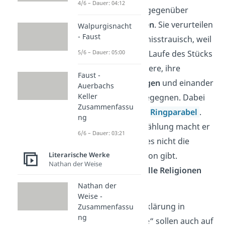
4/6 – Dauer: 04:12
haben
Vorurteile
gegenüber
anderen Religionen
. Sie verurteilen
Walpurgisnacht
- Faust
Nathan und sind misstrauisch, weil
5/6 – Dauer: 05:00
er Jude ist. Erst im Laufe des Stücks
lernen die Charaktere, ihre
Faust -
Vorurteile abzulegen
und einander
Auerbachs
Keller
mit Vernunft zu begegnen. Dabei
Zusammenfassu
hilft auch Nathans
Ringparabel
.
ng
Mithilfe dieser Erzählung macht er
6/6 – Dauer: 03:21
Saladin klar, dass es nicht die
Literarische Werke
eine richtige Religion gibt.
Nathan der Weise
Stattdessen sind
alle Religionen
gleichwertig
.
Nathan der
Weise -
Die Werte der Aufklärung in
Zusammenfassu
ng
„Nathan der Weise“ sollen auch auf