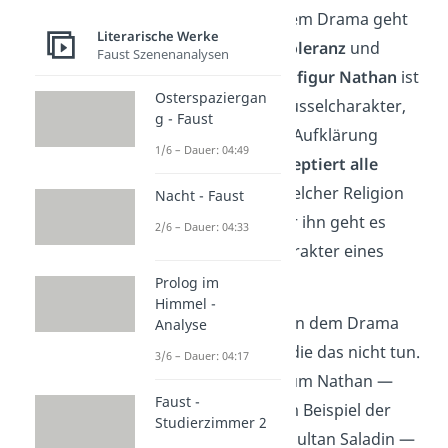
Thema. Denn in dem Drama geht
Literarische Werke
es vor allem um
Toleranz
und
Faust Szenenanalysen
Vernunft
. Die
Titelfigur Nathan
ist
Osterspaziergan
ein wichtiger Schlüsselcharakter,
g - Faust
der die Werte der Aufklärung
1/6 – Dauer: 04:49
verkörpert. Er
akzeptiert alle
Menschen
, egal welcher Religion
Nacht - Faust
sie angehören. Für ihn geht es
2/6 – Dauer: 04:33
dabei um den Charakter eines
Menschen.
Prolog im
Himmel -
Allerdings gibt es in dem Drama
Analyse
auch Charaktere, die das nicht tun.
3/6 – Dauer: 04:17
Viele der Figuren um Nathan —
Faust -
dazu gehören zum Beispiel der
Studierzimmer 2
Tempelherr oder Sultan Saladin —