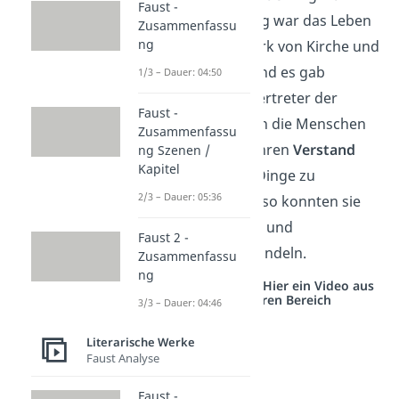
Faust -
Zeit der Aufklärung war das Leben
Zusammenfassu
ng
der Menschen stark von Kirche und
Adel beherrscht und es gab
1/3 – Dauer: 04:50
strenge Regeln. Vertreter der
Faust -
Aufklärung wollten die Menschen
Zusammenfassu
dazu ermutigen, ihren
Verstand
ng Szenen /
Kapitel
einzusetzen
und Dinge zu
2/3 – Dauer: 05:36
hinterfragen. Nur so konnten sie
toleranter werden und
Faust 2 -
selbstbestimmt handeln.
Zusammenfassu
ng
Studyflix vernetzt: Hier ein Video aus
einem anderen Bereich
3/3 – Dauer: 04:46
Literarische Werke
Faust Analyse
Faust -