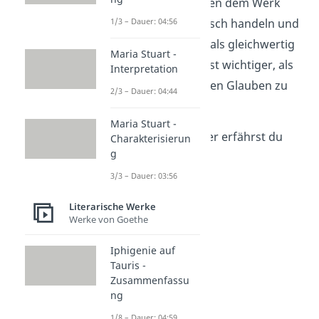
Menschen sollen dem Werk
1/3 – Dauer: 04:56
zufolge moralisch handeln und
die Religionen als gleichwertig
Maria Stuart -
ansehen. Das ist wichtiger, als
Interpretation
nur dem eigenen Glauben zu
2/3 – Dauer: 04:44
folgen.
Maria Stuart -
Noch mehr darüber erfährst du
Charakterisierun
g
jetzt!
3/3 – Dauer: 03:56
Literarische Werke
Werke von Goethe
Iphigenie auf
Tauris -
Zusammenfassu
ng
1/8 – Dauer: 04:59