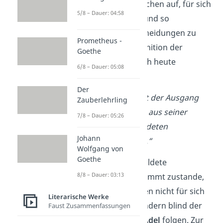
forderte die Menschen auf, für sich
5/8 – Dauer: 04:58
selbst zu denken und so
vernünftige Entscheidungen zu
Prometheus -
treffen. Seine Definition der
Goethe
Aufklärung ist noch heute
6/8 – Dauer: 05:08
verbreitet:
Der
„Aufklärung ist der Ausgang
Zauberlehrling
des Menschen aus seiner
7/8 – Dauer: 05:26
selbstverschuldeten
Johann
Unmündigkeit.“
Wolfgang von
Goethe
Die „selbstverschuldete
8/8 – Dauer: 03:13
Unmündigkeit“ kommt zustande,
wenn die Menschen nicht für sich
Literarische Werke
selbst denken, sondern blind der
Faust Zusammenfassungen
Kirche
oder dem
Adel
folgen. Zur