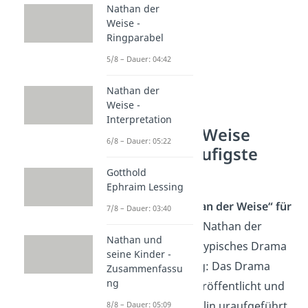
Nathan der
Weise -
Ringparabel
5/8 – Dauer: 04:42
Nathan der
Weise -
Interpretation
Nathan der Weise
6/8 – Dauer: 05:22
Epoche – häufigste
Fragen
Gotthold
Ephraim Lessing
Was ist „Nathan der Weise“ für
7/8 – Dauer: 03:40
eine Epoche?
„Nathan der
Nathan und
Weise“ ist ein typisches Drama
seine Kinder -
der Aufklärung: Das Drama
Zusammenfassu
ng
wurde
1779 veröffentlicht und
am 1783 in Berlin uraufgeführt.
8/8 – Dauer: 05:09