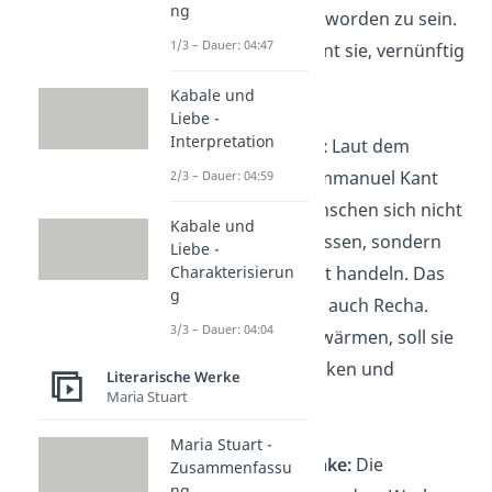
ng
Engel gerettet worden zu sein.
1/3 – Dauer: 04:47
Nathan ermahnt sie, vernünftig
zu sein.
Kabale und
Liebe -
Interpretation
Bezug zu Kant:
Laut dem
Philosophen Immanuel Kant
2/3 – Dauer: 04:59
sollten die Menschen sich nicht
Kabale und
blind führen lassen, sondern
Liebe -
Charakterisierun
selbstbestimmt handeln. Das
g
erklärt Nathan auch Recha.
3/3 – Dauer: 04:04
Anstatt zu schwärmen, soll sie
vernünftig denken und
Literarische Werke
Maria Stuart
handeln.
Maria Stuart -
Toleranzgedanke:
Die
Zusammenfassu
ng