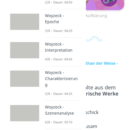
2/8 – Dauer: 04:50
Woyzeck -
Zum Video: Aufklärung
Epoche
3/8 – Dauer: 04:29
Woyzeck -
Interpretation
4/8 – Dauer: 04:43
zur Videoseite: Nathan der Weise -
Interpretation
Woyzeck -
Charakterisierun
g
Beliebte Inhalte aus dem
Bereich
Literarische Werke
5/8 – Dauer: 04:25
Woyzeck -
Gotthol
Nathan
Tschick
Szenenanalyse
d
und
-
6/8 – Dauer: 03:10
Ephrai
seine
Zusam