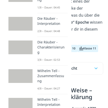
Lessings Drama ist eines der
bekanntesten Werke der
1/8 – Dauer: 04:45
Aufklärung. Alles, was du über die
Die Räuber -
„Nathan der Weise“ Epoche
wissen
Interpretation
musst, erklären wir dir in diesem
2/8 – Dauer: 04:48
Beitrag.
Die Räuber -
Charakterisierun
Klasse 9
Klasse 10
Klasse 11
g
3/8 – Dauer: 02:53
Inhaltsübersicht
Wilhelm Tell -
Zusammenfassu
ng
Nathan der Weise –
4/8 – Dauer: 04:27
Epoche: Aufklärung
Wilhelm Tell -
Interpretation