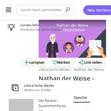
Suche
Neu: Karriere
Lernen lohnt sich!
Entdecke hier deine Chancen.
Lernplan
Merken
Link teilen
Literarische Werke
Nathan der Weise
Nathan der Weise –
Epoche
Literarische Werke
Werke von Schiller
Interpretation
Epoche
Die Räuber -
Zusammenfassu
ng