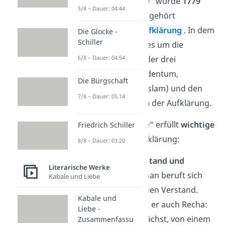
„Nathan der Weise“ wurde
1779
5/8 – Dauer: 04:44
veröffentlicht und gehört
zur Epoche der
Aufklärung
. In dem
Die Glocke -
Schiller
Ideendrama geht es um die
Gleichwertigkeit
der drei
6/8 – Dauer: 04:54
Weltreligionen (Judentum,
Die Bürgschaft
Christentum und Islam) und den
7/8 – Dauer: 05:14
Toleranzgedanken
der Aufklärung.
„Nathan der Weise“ erfüllt
wichtige
Friedrich Schiller
Merkmale
der Aufklärung:
8/8 – Dauer: 03:20
Fokus auf Verstand und
Literarische Werke
Vernunft:
Nathan beruft sich
Kabale und Liebe
immer auf seinen Verstand.
Kabale und
Daran erinnert er auch Recha:
Liebe -
Sie glaubt zunächst, von einem
Zusammenfassu