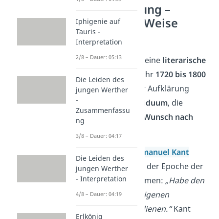
Die Aufklärung –
Nathan der Weise
Iphigenie auf
Tauris -
Epoche
Interpretation
2/8 – Dauer: 05:13
Die Aufklärung ist eine
literarische
Epoche
, die vom Jahr
1720 bis 1800
Die Leiden des
geht. Im Fokus der Aufklärung
jungen Werther
-
standen das
Individuum
, die
Zusammenfassu
Vernunft
und der
Wunsch nach
ng
Freiheit
.
3/8 – Dauer: 04:17
Der Philosoph
Immanuel Kant
Die Leiden des
fasst dieses Motto der Epoche der
jungen Werther
- Interpretation
Aufklärung zusammen:
„Habe den
Mut, dich deines eigenen
4/8 – Dauer: 04:19
Verstandes zu bedienen.“
Kant
Erlkönig