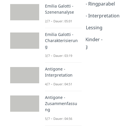
Nathan der Weise - Ringparabel
Emilia Galotti -
Dauer: 04:42
Szenenanalyse
Nathan der Weise - Interpretation
2/7 – Dauer: 05:01
Dauer: 05:22
Gotthold Ephraim Lessing
Dauer: 03:40
Emilia Galotti -
Nathan und seine Kinder -
Charakterisierun
Zusammenfassung
g
Dauer: 05:09
3/7 – Dauer: 03:19
Antigone -
Interpretation
4/7 – Dauer: 04:51
Antigone -
Zusammenfassu
ng
5/7 – Dauer: 04:56