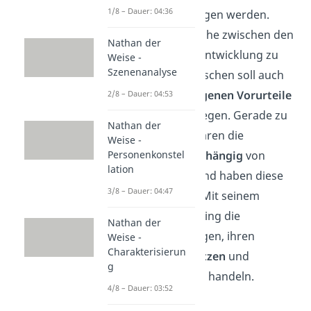
1/8 – Dauer: 04:36
den
Leser
übertragen werden.
Durch die Gespräche zwischen den
Nathan der
Figuren und ihre Entwicklung zu
Weise -
Szenenanalyse
vernünftigen Menschen soll auch
der Leser seine
eigenen Vorurteile
2/8 – Dauer: 04:53
erkennen
und ablegen. Gerade zu
Nathan der
Lessings Zeiten waren die
Weise -
Personenkonstel
Menschen sehr
abhängig
von
lation
Kirche
und
Adel
und haben diese
3/8 – Dauer: 04:47
nicht hinterfragt. Mit seinem
Drama wollte Lessing die
Nathan der
Menschen ermutigen, ihren
Weise -
Charakterisierun
Verstand zu benutzen
und
g
selbstbestimmt zu handeln.
4/8 – Dauer: 03:52