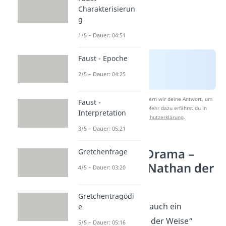
Charakterisierun
g
1/5 – Dauer: 04:51
Faust - Epoche
2/5 – Dauer: 04:25
Nach Beantwortung speichern wir deine Antwort, um
Faust -
Studyflix zu verbessern. Mehr dazu erfährst du in
Interpretation
unserer
Datenschutzerklärung
.
3/5 – Dauer: 05:21
Bezug zum Drama –
Gretchenfrage
Aufklärung Nathan der
4/5 – Dauer: 03:20
Weise
Gretchentragödi
Die Aufklärung ist auch ein
e
wichtiges „Nathan der Weise“
5/5 – Dauer: 05:16