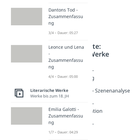
Dantons Tod -
Zusammenfassu
ng
3/4 – Dauer: 05:27
Weitere Inhalte:
Leonce und Lena
Literarische Werke
-
Zusammenfassu
Nathan der Weise
ng
Nathan der Weise -
4/4 – Dauer: 05:00
Zusammenfassung
Dauer: 04:36
Nathan der Weise - Szenenanalyse
Literarische Werke
Werke bis zum 18. JH
Dauer: 04:53
Nathan der Weise -
Emilia Galotti -
Personenkonstellation
Zusammenfassu
Dauer: 04:47
ng
Nathan der Weise -
Charakterisierung
1/7 – Dauer: 04:29
Dauer: 03:52