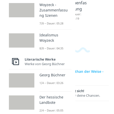
m
Kinder -
menfas
Woyzeck -
Lessing
Zusam
sung
Zusammenfassu
Dauer:
menfas
Dauer:
ng Szenen
03:40
04:19
sung
7/8 – Dauer: 05:28
Dauer:
05:09
Idealismus
Woyzeck
8/8 – Dauer: 04:35
Literarische Werke
Werke von Georg Büchner
zur Videoseite: Nathan der Weise -
Georg Büchner
Interpretation
1/4 – Dauer: 03:26
Lernen lohnt sich!
Entdecke hier deine Chancen.
Der hessische
Landbote
2/4 – Dauer: 05:05