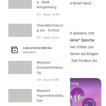
g - Maik
Aufklärung zuordnen lässt.
Klingenberg
4/5 – Dauer: 02:40
Aufklärung
Charakterisierun
g Isa - Tschick
Jetzt kennst du dich bestens mit
5/5 – Dauer: 02:33
der
„Nathan der Weise“ Epoche
aus. Ein ausführliches Video zur
Literarische Werke
Woyzeck
Aufklärung mit anderen wichtigen
Werken aus dieser Zeit findest du
Woyzeck -
hier
.
Zusammenfassu
ng
1/8 – Dauer: 05:00
Woyzeck -
Figurenkonstella
tion