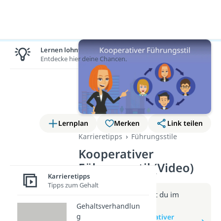
Lernen lohnt sich!
Entdecke hier deine Chancen.
Lernplan
Merken
Link teilen
Karrieretipps
Führungsstile
Kooperativer
Führungsstil (Video)
Karrieretipps
Tipps zum Gehalt
Weitere Infos erhältst du im
Beitrag zum Video
Gehaltsverhandlun
g
zum Beitrag: Kooperativer