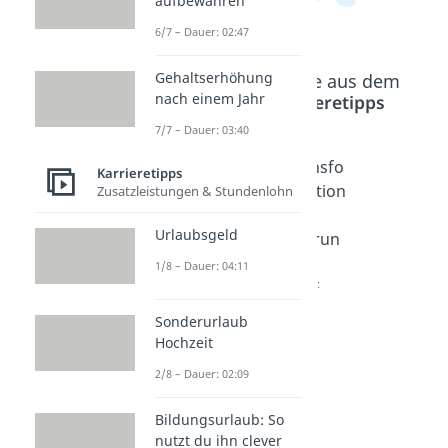
aufbewahren
6/7 – Dauer: 02:47
Gehaltserhöhung
Beliebte Inhalte aus dem
nach einem Jahr
Bereich
Karrieretipps
7/7 – Dauer: 03:40
Autoritä
Situativ
Transfo
Karrieretipps
rer
er
rmation
Zusatzleistungen & Stundenlohn
Führun
Führun
ale
Urlaubsgeld
gsstil
gsstil
Führun
Dauer:
Dauer:
g
1/8 – Dauer: 04:11
04:31
05:24
Dauer:
05:22
Sonderurlaub
Hochzeit
2/8 – Dauer: 02:09
Bildungsurlaub: So
nutzt du ihn clever