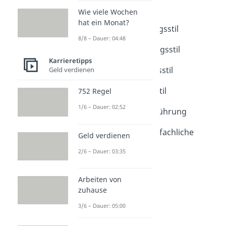
Führungsstile
Wie viele Wochen
Dauer: 05:48
hat ein Monat?
Laissez-Faire Führungsstil
8/8 – Dauer: 04:48
Dauer: 04:11
Kooperativer Führungsstil
Karrieretipps
Dauer: 05:20
Autoritärer Führungsstil
Geld verdienen
Dauer: 04:31
Situativer Führungsstil
752 Regel
Dauer: 05:24
1/6 – Dauer: 02:52
Transformationale Führung
Dauer: 05:22
Disziplinarische und fachliche
Geld verdienen
Führung
2/6 – Dauer: 03:35
Dauer: 04:27
Flache Hierarchie
Dauer: 04:33
Arbeiten von
zuhause
3/6 – Dauer: 05:00