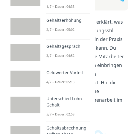
Führungsstil
1/7 – Dauer: 04:33
Gehaltserhöhung
In diesem Video wird erklärt, was
2/7 – Dauer: 05:02
der kooperative Führungsstil
bedeutet und wie er in der Praxis
Gehaltsgespräch
angewendet werden kann. Du
erfährst, wie du deine Mitarbeiter
3/7 – Dauer: 04:52
motivierst, ihre Ideen einbringen
Geldwerter Vorteil
lässt und gemeinsam
Entscheidungen triffst. Hol dir
4/7 – Dauer: 05:13
wichtige Tipps für eine
Unterschied Lohn
erfolgreiche Zusammenarbeit im
Gehalt
Team!
5/7 – Dauer: 02:53
Gehaltsabrechnung