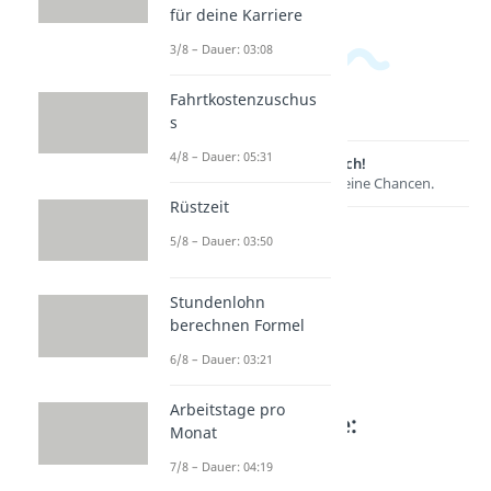
für deine Karriere
3/8 – Dauer: 03:08
Fahrtkostenzuschus
s
4/8 – Dauer: 05:31
Lernen lohnt sich!
Entdecke hier deine Chancen.
Rüstzeit
5/8 – Dauer: 03:50
Stundenlohn
berechnen Formel
6/8 – Dauer: 03:21
Arbeitstage pro
Weitere Inhalte:
Monat
Karrieretipps
7/8 – Dauer: 04:19
Führungsstile