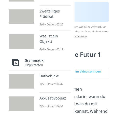
Zweiteiliges
Prädikat
5/6 – Dauer: 02:27
Nach Beantwortung speichern wir deine Antwort, um
Studyflix zu verbessern. Mehr dazu erfährst du in unserer
Was ist ein
Datenschutzerklärung
.
Objekt?
6/6 – Dauer: 05:19
Unterschiede Futur 1
und Futur 2
Grammatik
Objektarten
zur Stelle im Video springen
(00:40)
Dativobjekt
1/5 – Dauer: 04:42
Die beiden Zeitformen
unterscheiden sich darin, wann du
Akkusativobjekt
sie anwendest und was du mit
2/5 – Dauer: 04:51
ihnen ausdrücken kannst. Während