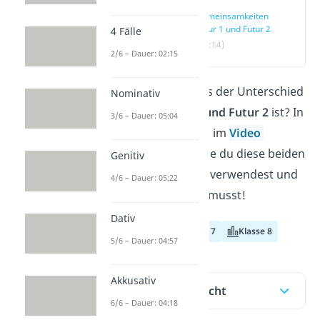
Gemeinsamkeiten
Futur 1 und Futur 2
4 Fälle
(00:14)
2/6 – Dauer: 02:15
Fragst du dich, was der Unterschied
Nominativ
zwischen
Futur 1 und Futur 2
ist? In
3/6 – Dauer: 05:04
diesem Artik
el und im
Video
erklären wir dir, wie du diese beiden
Genitiv
Zeitformen richtig verwendest und
4/6 – Dauer: 05:22
worauf du achten musst!
Dativ
Klasse 6
Klasse 7
Klasse 8
5/6 – Dauer: 04:57
Akkusativ
Inhaltsübersicht
6/6 – Dauer: 04:18