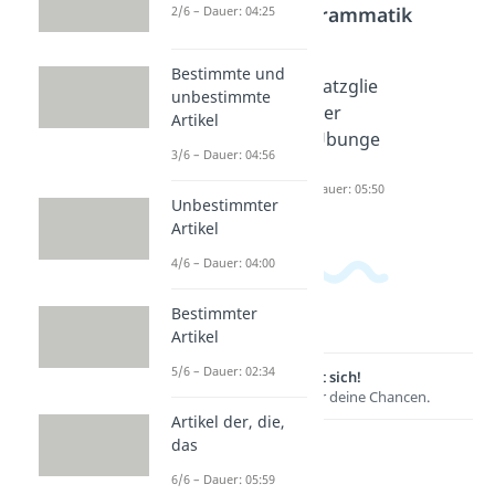
Bereich
Grammatik
2/6 – Dauer: 04:25
Bestimmte und
Satzglie
Satzglie
Satzglie
unbestimmte
der
der
der
Artikel
Dauer: 04:36
bestim
Übunge
3/6 – Dauer: 04:56
men
n
Dauer: 04:58
Dauer: 05:50
Unbestimmter
Artikel
4/6 – Dauer: 04:00
Bestimmter
Artikel
5/6 – Dauer: 02:34
Lernen lohnt sich!
Entdecke hier deine Chancen.
Artikel der, die,
das
6/6 – Dauer: 05:59