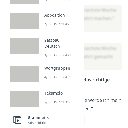
„Wir werden nächste Woche
Apposition
eine Klassenfahrt machen.“
2/5 – Dauer: 04:25
Futur 2:
Satzbau
Deutsch
„Wir werden nächste Woche
3/5 – Dauer: 04:42
eine Klassenfahrt gemacht
haben.“
Wortgruppen
4/5 – Dauer: 04:39
Übung 2: Erkenne das richtige
Futur in Texten
Tekamolo
„Nächste Woche werde ich mein
5/5 – Dauer: 03:56
Projekt vorstellen.“
Grammatik
– Futur 1
Adverbiale