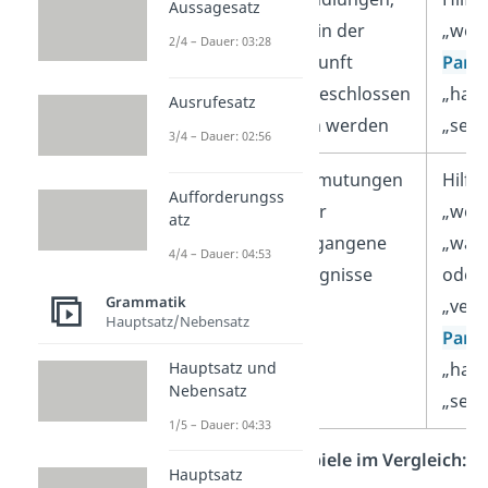
Aussagesatz
die in der
„wer
2/4 – Dauer: 03:28
Zukunft
Parti
abgeschlossen
„hab
Ausrufesatz
sein werden
„sein
3/4 – Dauer: 02:56
Futur 2
Vermutungen
Hilfs
Aufforderungss
über
„wer
atz
vergangene
„wahr
4/4 – Dauer: 04:53
Ereignisse
oder
Grammatik
„verm
Hauptsatz/Nebensatz
Parti
Hauptsatz und
„hab
Nebensatz
„sein
1/5 – Dauer: 04:33
Anwendungsbeispiele im Vergleich:
Hauptsatz