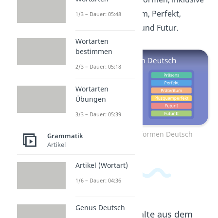
Präsens, Präteritum, Perfekt,
1/3 – Dauer: 05:48
Plusquamperfekt und Futur.
Wortarten
bestimmen
2/3 – Dauer: 05:18
Wortarten
Übungen
3/3 – Dauer: 05:39
Zum Video: Zeitformen Deutsch
Grammatik
Artikel
Artikel (Wortart)
1/6 – Dauer: 04:36
Genus Deutsch
Beliebte Inhalte aus dem