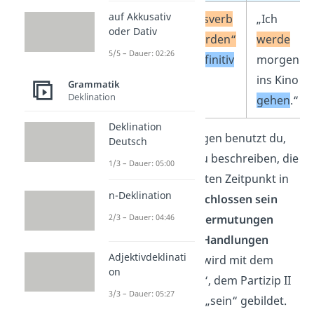
auf Akkusativ
Futur 1
Hilfsverb
„Ich
oder Dativ
„werden“
werde
5/5 – Dauer: 02:26
+
Infinitiv
morgen
ins Kino
Grammatik
Deklination
gehen
.“
Deklination
Das
Futur 2
hingegen benutzt du,
Deutsch
um Handlungen zu beschreiben, die
1/3 – Dauer: 05:00
zu einem bestimmten Zeitpunkt in
n-Deklination
der Zukunft
abgeschlossen sein
2/3 – Dauer: 04:46
werden
oder um
Vermutungen
über vergangene Handlungen
Adjektivdeklinati
auszudrücken. Es wird mit dem
on
Hilfsverb „werden“, dem Partizip II
3/3 – Dauer: 05:27
und „haben“ oder „sein“ gebildet.