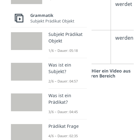
2.
ihr
werdet
Person
Grammatik
Subjekt Prädikat Objekt
Plural
Subjekt Prädikat
3.
sie
werden
Objekt
Person
1/6 – Dauer: 05:18
Plural
Was ist ein
Studyflix vernetzt: Hier ein Video aus
Subjekt?
einem anderen Bereich
2/6 – Dauer: 04:57
Was ist ein
Prädikat?
3/6 – Dauer: 04:45
Prädikat Frage
4/6 – Dauer: 02:35