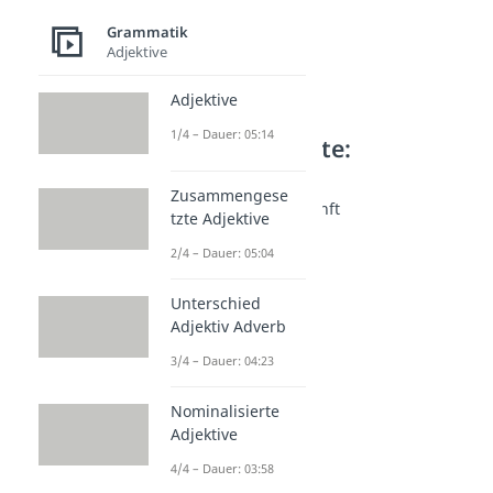
Grammatik
Adjektive
Adjektive
1/4 – Dauer: 05:14
Weitere Inhalte:
Grammatik
Zusammengese
Zeitformen der Zukunft
tzte Adjektive
Futur 1
2/4 – Dauer: 05:04
Dauer: 04:44
Futur II
Dauer: 03:05
Unterschied
Futur 1 und 2
Adjektiv Adverb
Dauer: 03:18
3/4 – Dauer: 04:23
Nominalisierte
Adjektive
4/4 – Dauer: 03:58