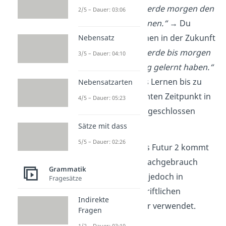
Futur 1:
„Ich werde morgen den
2/5 – Dauer: 03:06
ganzen Tag lernen.“
→ Du
planst das Lernen in der Zukunft
Nebensatz
Futur 2:
„Ich werde bis morgen
3/5 – Dauer: 04:10
den ganzen Tag gelernt haben.“
→ Du wirst das Lernen bis zu
Nebensatzarten
einem bestimmten Zeitpunkt in
4/5 – Dauer: 05:23
der Zukunft abgeschlossen
haben
Sätze mit dass
5/5 – Dauer: 02:26
Gut zu wissen:
Das Futur 2 kommt
im alltäglichen Sprachgebrauch
Grammatik
selten vor. Es wird jedoch in
Fragesätze
formellen und schriftlichen
Indirekte
Kontexten häufiger verwendet.
Fragen
1/2 – Dauer: 03:19