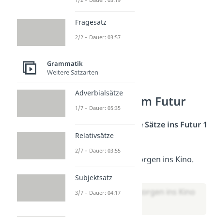
Fragesatz
2/2 – Dauer: 03:57
Grammatik
Weitere Satzarten
Adverbialsätze
Übungen zum Futur
1/7 – Dauer: 05:35
Übung 1: Setze die Sätze ins Futur 1
Relativsätze
und Futur 2
2/7 – Dauer: 03:55
Ich (gehen) morgen ins Kino.
Futur
1:
Subjektsatz
„Ich werde morgen ins Kino
3/7 – Dauer: 04:17
gehen.“