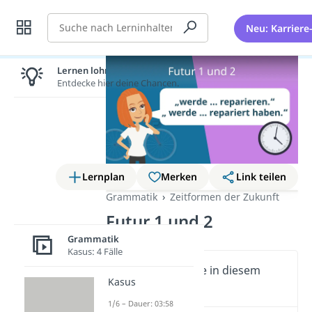
Suche
Neu: Karriere
Lernen lohnt sich!
Entdecke hier deine Chancen.
Lernplan
Merken
Link teilen
Grammatik
Zeitformen der Zukunft
Futur 1 und 2
Grammatik
Kasus: 4 Fälle
Wichtige Inhalte in diesem
Kasus
Video
1/6 – Dauer: 03:58