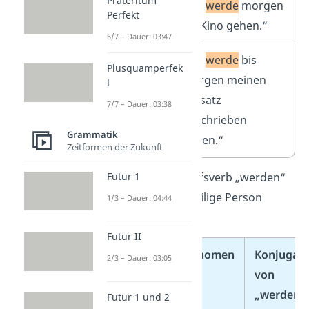
Präteritum
Futur 1
„Ich
werde
morgen
Perfekt
ins Kino gehen.“
6/7 – Dauer: 03:47
Futur 2
„Ich
werde
bis
Plusquamperfek
morgen meinen
t
Aufsatz
7/7 – Dauer: 03:38
geschrieben
Grammatik
haben.“
Zeitformen der Zukunft
Dabei wird das Hilfsverb „werden“
Futur 1
immer an die jeweilige Person
1/3 – Dauer: 04:44
angepasst:
Futur II
Person
Pronomen
Konjugati
2/3 – Dauer: 03:05
von
„werden“
Futur 1 und 2