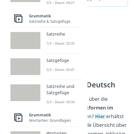
5/5 – Dauer: 04:27
Grammatik
Satzreihe & Satzgefüge
Satzreihe
1/3 – Dauer: 02:35
Satzgefüge
2/3 – Dauer: 02:47
Zeitformen Deutsch
Satzreihe und
Satzgefüge
Möchtest du mehr über die
3/3 – Dauer: 05:34
verschiedenen
Zeitformen im
Grammatik
Deutschen
erfahren?
Hier
erhältst
Wortarten: Grundlagen
du eine umfassende Übersicht über
Wortarten
alle wichtigen Zeitformen, inklusive