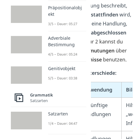
Futur 1 eine Handlung beschreibt,
Präpositionalobj
ekt
die
in der Zukunft stattfinden
wird,
beschreibt Futur 2 eine Handlung,
3/5 – Dauer: 05:27
die
in der Zukunft abgeschlossen
Adverbiale
sein wird
. Das Futur 2 kannst du
Bestimmung
außerdem bei
Vermutungen
über
4/5 – Dauer: 05:24
vergangene Ereignisse
benutzen.
Genitivobjekt
Grundlegende Unterschiede:
5/5 – Dauer: 03:38
Zeitform
Verwendung
Bild
Grammatik
Satzarten
Futur 1
Zukünftige
Hilfs
Handlungen
„wer
Satzarten
Infini
1/4 – Dauer: 04:47
Futur 2
Handlungen,
Hilfs