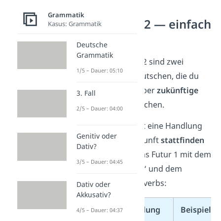
Grammatik
Futur 1 und 2 — einfach
Kasus: Grammatik
erklärt
Deutsche
Grammatik
Futur 1 und Futur 2 sind zwei
1/5 – Dauer: 05:10
Zeitformen
im Deutschen, die du
verwendest, um über
zukünftige
3. Fall
Ereignisse
zu sprechen.
2/5 – Dauer: 04:00
Das
Futur 1
drückt eine Handlung
Genitiv oder
aus, die in der Zukunft
stattfinden
Dativ?
wird
. Du bildest das Futur 1 mit dem
3/5 – Dauer: 04:45
Hilfsverb „werden“ und dem
Infinitiv des Hauptverbs:
Dativ oder
Akkusativ?
Zeitform
Bildung
Beispiel
4/5 – Dauer: 04:37