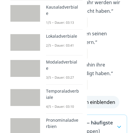
„Bis nächstes Jahr werden wir
Kausaladverbial
unser Ziel erreicht haben.“
e
– Futur 2
1/5 – Dauer: 03:13
„Er wird morgen seinen
Lokaladverbiale
Geburtstag feiern.“
2/5 – Dauer: 03:41
– Futur 1
Modaladverbial
„Sie wird bis dahin ihre
e
Aufgaben erledigt haben.“
3/5 – Dauer: 03:27
– Futur 2
Temporaladverb
iale
alle Lösungen einblenden
4/5 – Dauer: 03:10
Pronominaladve
Futur 1 und 2 — häufigste
rbien
Fragen
(ausklappen)