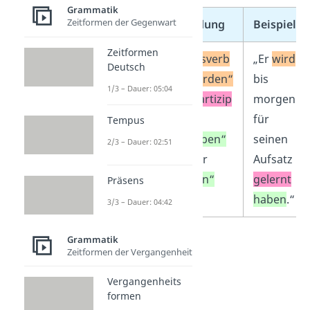
Grammatik
Zeitformen der Gegenwart
Zeitform
Bildung
Beispiel
Zeitformen
Futur 2
Hilfsverb
„Er
wird
Deutsch
„werden“
bis
1/3 – Dauer: 05:04
+
Partizip
morgen
II
+
für
Tempus
„haben“
seinen
2/3 – Dauer: 02:51
oder
Aufsatz
„sein“
gelernt
Präsens
haben
.“
3/3 – Dauer: 04:42
Grammatik
Zeitformen der Vergangenheit
Vergangenheits
formen