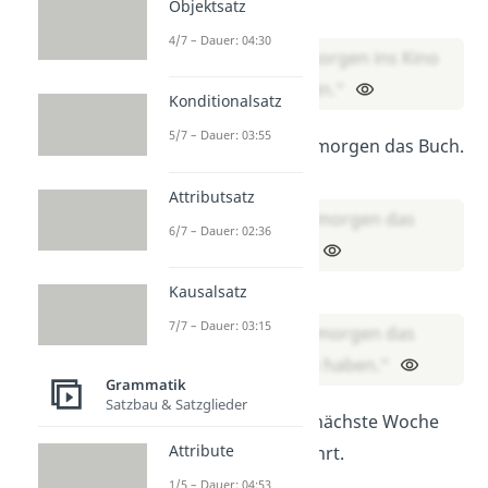
Objektsatz
Futur 2:
4/7 – Dauer: 04:30
„Ich werde morgen ins Kino
gegangen sein.“
Konditionalsatz
5/7 – Dauer: 03:55
Sie (lesen) bis morgen das Buch.
Futur 1:
Attributsatz
„Sie wird bis morgen das
6/7 – Dauer: 02:36
Buch lesen.“
Futur 2:
Kausalsatz
7/7 – Dauer: 03:15
„Sie wird bis morgen das
Buch gelesen haben.“
Grammatik
Satzbau & Satzglieder
Wir (machen) nächste Woche
Attribute
eine Klassenfahrt.
Futur 1:
1/5 – Dauer: 04:53