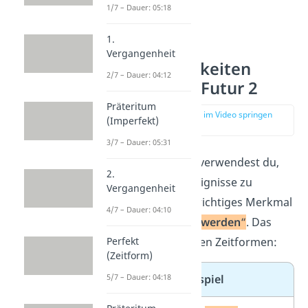
1/7 – Dauer: 05:18
1.
Vergangenheit
Gemeinsamkeiten
2/7 – Dauer: 04:12
Futur 1 und Futur 2
Präteritum
zur Stelle im Video springen
(Imperfekt)
(00:14)
3/7 – Dauer: 05:31
Beide
Zeitformen
verwendest du,
2.
um zukünftige Ereignisse zu
Vergangenheit
beschreiben. Ein wichtiges Merkmal
4/7 – Dauer: 04:10
ist das Hilfsverbs
„
werden
“
. Das
benutzt du in beiden Zeitformen:
Perfekt
(Zeitform)
Zeitform
Beispiel
5/7 – Dauer: 04:18