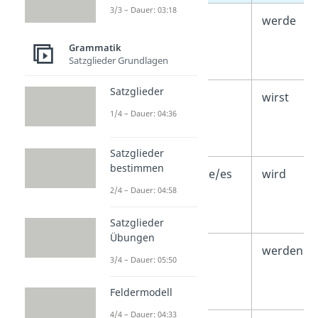
3/3 – Dauer: 03:18
1.
ich
werde
Person
Grammatik
Singular
Satzglieder Grundlagen
Satzglieder
2.
du
wirst
1/4 – Dauer: 04:36
Person
Singular
Satzglieder
bestimmen
3.
er/sie/es
wird
2/4 – Dauer: 04:58
Person
Singular
Satzglieder
Übungen
1.
wir
werden
3/4 – Dauer: 05:50
Person
Plural
Feldermodell
4/4 – Dauer: 04:33