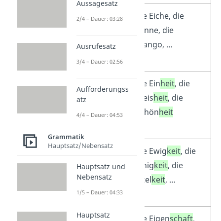
Aussagesatz
Viele
die Eiche, die
2/4 – Dauer: 03:28
Bäume
Tanne, die
und
Mango, …
Ausrufesatz
Früchte
3/4 – Dauer: 02:56
Nomen
die Ein
heit
, die
Aufforderungss
mit der
Weis
heit
, die
atz
Endung –
Schön
heit
4/4 – Dauer: 04:53
heit
Grammatik
Hauptsatz/Nebensatz
Nomen
die Ewig
keit
, die
mit der
Einig
keit
, die
Hauptsatz und
Nebensatz
Endung –
Eitel
keit
, …
keit
1/5 – Dauer: 04:33
Hauptsatz
Nomen
die Eigen
schaft
,