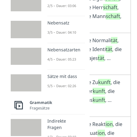
2/5 – Dauer: 03:06
mit der
die Herr
schaft
,
Endung –
die Mann
schaft
,
Nebensatz
schaft
…
3/5 – Dauer: 04:10
Nomen
die Normali
tät
,
mit der
die Identi
tät
, die
Nebensatzarten
Endung –
Majes
tät
, …
4/5 – Dauer: 05:23
tät
Sätze mit dass
Nomen
die Zu
kunft
, die
5/5 – Dauer: 02:26
mit der
Her
kunft
, die
Endung –
Aus
kunft
, …
Grammatik
Fragesätze
kunft
Indirekte
Nomen
die Reakt
ion
, die
Fragen
mit der
Situat
ion
, die
1/2 – Dauer: 03:19