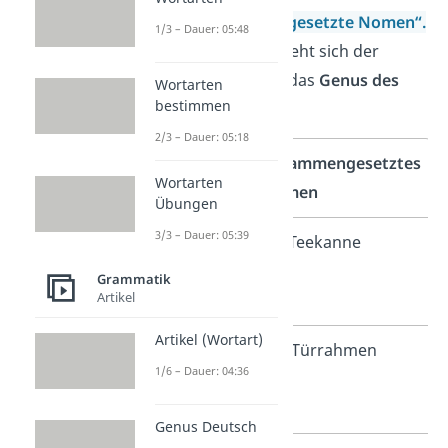
dann
„zusammengesetzte Nomen“.
1/3 – Dauer: 05:48
In diesem Fall bezieht sich der
Artikel immer auf das
Genus des
Wortarten
bestimmen
letzten Nomens
.
2/3 – Dauer: 05:18
Einzelne
Zusammengesetztes
Wortarten
Nomen
Nomen
Übungen
3/3 – Dauer: 05:39
der Tee
die
Teekanne
+
die
Grammatik
Artikel
Kanne
Artikel (Wortart)
die Tür
der
Türrahmen
1/6 – Dauer: 04:36
+
der
Rahmen
Genus Deutsch