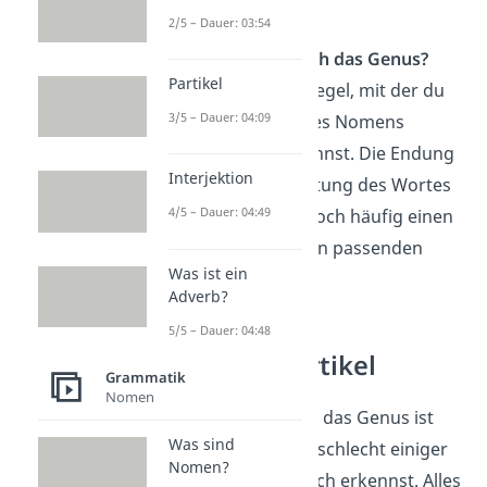
2/5 – Dauer: 03:54
Wie erkenne ich das Genus?
Partikel
Es gibt keine Regel, mit der du
3/5 – Dauer: 04:09
das Genus jedes Nomens
bestimmen kannst. Die Endung
Interjektion
und die Bedeutung des Wortes
4/5 – Dauer: 04:49
können dir jedoch häufig einen
Hinweis auf den passenden
Was ist ein
Artikel geben.
Adverb?
5/5 – Dauer: 04:48
Deutsche Artikel
Grammatik
Nomen
Jetzt weißt du, was das Genus ist
Was sind
und wie du das Geschlecht einiger
Nomen?
Nomen ganz einfach erkennst. Alles