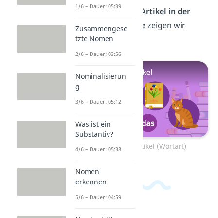
1/6 – Dauer: 05:39
Wichtige über die
Artikel in der
deutschen Sprache
zeigen wir
Zusammengese
tzte Nomen
dir
hier.
2/6 – Dauer: 03:56
Nominalisierun
g
3/6 – Dauer: 05:12
Was ist ein
Substantiv?
Zum Video: Artikel (Wortart)
4/6 – Dauer: 05:38
Nomen
erkennen
5/6 – Dauer: 04:59