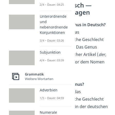
Genus Deutsch —
2/4 – Dauer: 04:25
häufigste Fragen
Unterordnende
und
Was ist ein Genus in Deutsch?
nebenordnende
Ein Genus ist das
Konjunktionen
grammatikalische Geschlecht
3/4 – Dauer: 03:26
eines Nomens. Das Genus
Subjunktion
bestimmt, welcher Artikel (
der
,
4/4 – Dauer: 03:39
die
oder
das
) vor dem Nomen
steht.
Grammatik
Weitere Wortarten
Was ist das Genus?
Adverbien
Das Genus ist das
1/5 – Dauer: 04:59
grammatikalische Geschlecht
eines Nomens in der deutschen
Numerale
Sprache.