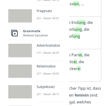
Endung –
Miss
ion
, …
ion
Fragesatz
2/2 – Dauer: 03:57
Nomen
die End
ung
, die
mit der
Werb
ung
, die
Grammatik
Weitere Satzarten
Endung –
Prüf
ung
ung
Adverbialsätze
1/7 – Dauer: 05:35
Nomen
die Part
ei
, die
mit der
Poliz
ei
, die
Relativsätze
Endung –
Bäcker
ei
2/7 – Dauer: 03:55
ei
Subjektsatz
Ein weiterer hilfreicher Tipp ist, dass
3/7 – Dauer: 04:17
im
Plural
alle Nomen
feminin
sind.
Dabei ist es ganz egal, welches