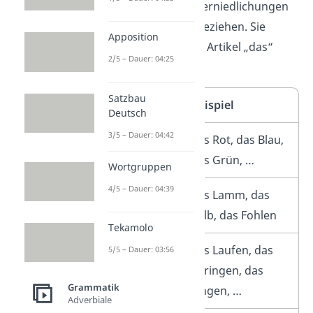
dass sie sich auf Verniedlichungen
oder junge Tiere beziehen. Sie
Apposition
werden durch den Artikel „das“
2/5 – Dauer: 04:25
begleitet.
Satzbau
Merkmal
Beispiel
Deutsch
3/5 – Dauer: 04:42
Farben
das Rot, das Blau,
das Grün, …
Wortgruppen
4/5 – Dauer: 04:39
Junge
das Lamm, das
Tiere
Kalb, das Fohlen
Tekamolo
Verben
das Laufen, das
5/5 – Dauer: 03:56
als
Springen, das
Grammatik
Nomen
Singen, …
Adverbiale