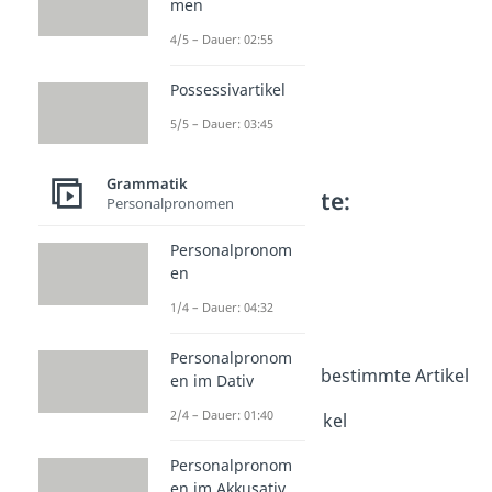
men
4/5 – Dauer: 02:55
Possessivartikel
5/5 – Dauer: 03:45
Grammatik
Weitere Inhalte:
Personalpronomen
Grammatik
Personalpronom
Artikel
en
Artikel (Wortart)
1/4 – Dauer: 04:32
Dauer: 04:36
Genus Deutsch
Dauer: 04:25
Personalpronom
Bestimmte und unbestimmte Artikel
en im Dativ
Dauer: 04:56
2/4 – Dauer: 01:40
Unbestimmter Artikel
Dauer: 04:00
Bestimmter Artikel
Personalpronom
en im Akkusativ
Dauer: 02:34