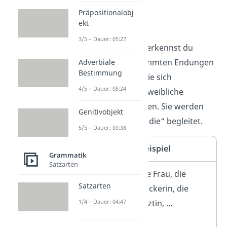
Präpositionalobj
Femininum:
ekt
3/5 – Dauer: 05:27
Feminine Nomen
erkennst du
ebenfalls an bestimmten Endungen
Adverbiale
Bestimmung
oder daran, dass sie sich
4/5 – Dauer: 05:24
hauptsächlich auf weibliche
Lebewesen beziehen. Sie werden
Genitivobjekt
durch den Artikel „die“ begleitet.
5/5 – Dauer: 03:38
Merkmal
Beispiel
Grammatik
Satzarten
Weibliche
die Frau, die
Satzarten
Personen
Bäckerin, die
und
Ärztin, …
1/4 – Dauer: 04:47
Berufe