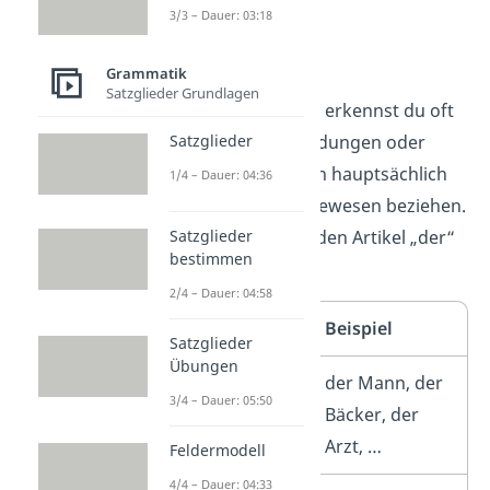
3/3 – Dauer: 03:18
Maskulinum:
Grammatik
Satzglieder Grundlagen
Maskuline Nomen
erkennst du oft
Satzglieder
an bestimmten Endungen oder
daran, dass sie sich hauptsächlich
1/4 – Dauer: 04:36
auf männliche Lebewesen beziehen.
Satzglieder
Sie werden durch den Artikel „der“
bestimmen
begleitet.
2/4 – Dauer: 04:58
Merkmal
Beispiel
Satzglieder
Übungen
Männliche
der Mann, der
3/4 – Dauer: 05:50
Personen
Bäcker, der
und Berufe
Arzt, …
Feldermodell
4/4 – Dauer: 04:33