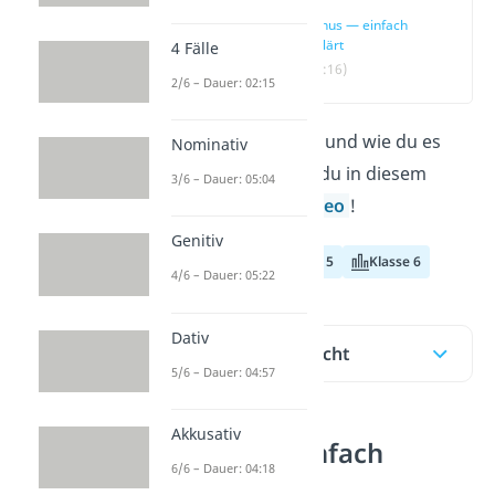
Genus — einfach
erklärt
4 Fälle
(00:16)
2/6 – Dauer: 02:15
Was das
Genus
ist und wie du es
Nominativ
bestimmst, lernst du in diesem
3/6 – Dauer: 05:04
Beitrag und im
Video
!
Genitiv
Klasse 4
Klasse 5
Klasse 6
4/6 – Dauer: 05:22
Dativ
Inhaltsübersicht
5/6 – Dauer: 04:57
Akkusativ
Genus — einfach
6/6 – Dauer: 04:18
erklärt