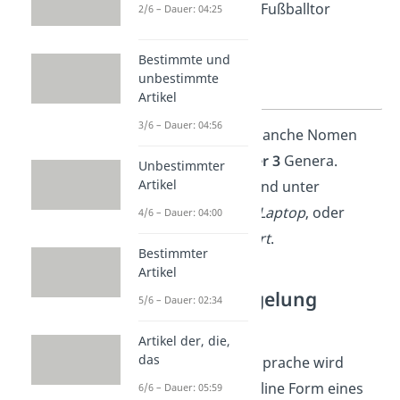
der Fuß
das
Fußballtor
2/6 – Dauer: 04:25
+ der
Bestimmte und
Ball +
unbestimmte
das
Tor
Artikel
3/6 – Dauer: 04:56
Schon gewusst?
Manche Nomen
haben sogar
2 oder 3
Genera.
Unbestimmter
Artikel
Beispiele hierfür sind unter
anderem
der/das Laptop
, oder
4/6 – Dauer: 04:00
der/die/das Joghurt
.
Bestimmter
Artikel
Ausnahmeregelung
5/6 – Dauer: 02:34
Gendern
Artikel der, die,
das
In der deutschen Sprache wird
oftmals die maskuline Form eines
6/6 – Dauer: 05:59