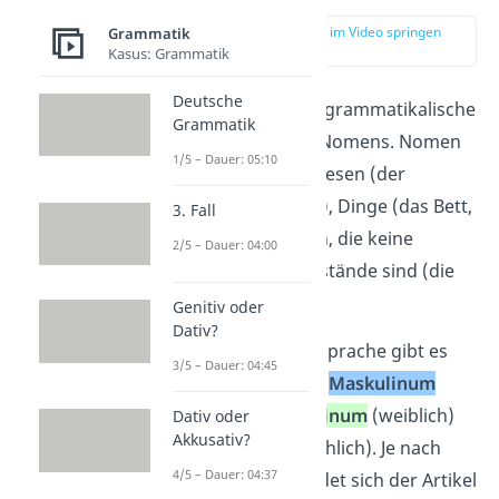
zur Stelle im Video springen
Grammatik
(00:16)
Kasus: Grammatik
Deutsche
Das
Genus
ist das grammatikalische
Grammatik
Geschlecht
eines Nomens. Nomen
1/5 – Dauer: 05:10
bezeichnen Lebewesen (der
Mensch, die Katze), Dinge (das Bett,
3. Fall
die Uhr) und Ideen, die keine
2/5 – Dauer: 04:00
greifbaren Gegenstände sind (die
Liebe, das Glück).
Genitiv oder
Dativ?
In der deutschen Sprache gibt es
3/5 – Dauer: 04:45
drei Geschlechter:
Maskulinum
(männlich),
Femininum
(weiblich)
Dativ oder
Akkusativ?
und
Neutrum
(sächlich). Je nach
4/5 – Dauer: 04:37
Genus unterscheidet sich der Artikel