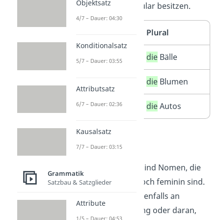
Objektsatz
Genus sie im Singular besitzen.
4/7 – Dauer: 04:30
Singular
Plural
Konditionalsatz
der
Ball
die
Bälle
5/7 – Dauer: 03:55
die
Blume
die
Blumen
Attributsatz
6/7 – Dauer: 02:36
das
Auto
die
Autos
Kausalsatz
Neutrum:
7/7 – Dauer: 03:15
Neutrale Nomen
sind Nomen, die
Grammatik
weder maskulin noch feminin sind.
Satzbau & Satzglieder
Sie erkennst du ebenfalls an
Attribute
bestimmten Endung oder daran,
1/5 – Dauer: 04:53