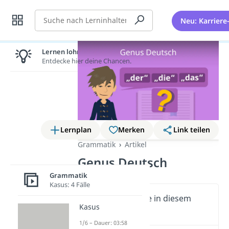
Suche
Neu: Karriere
Lernen lohnt sich!
Entdecke hier deine Chancen.
Lernplan
Merken
Link teilen
Grammatik
Artikel
Genus Deutsch
Grammatik
Kasus: 4 Fälle
Wichtige Inhalte in diesem
Kasus
Video
1/6 – Dauer: 03:58