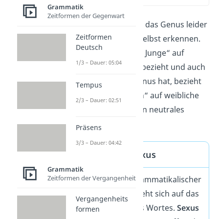
Grammatik
Zeitformen der Gegenwart
Oftmals kannst du das Genus leider
Zeitformen
nicht
am Nomen selbst erkennen.
Deutsch
Während sich „der Junge“ auf
1/3 – Dauer: 05:04
männliche Kinder bezieht und auch
ein männliches Genus hat, bezieht
Tempus
sich „das Mädchen“ auf weibliche
2/3 – Dauer: 02:51
Kinder, hat aber ein neutrales
Genus.
Präsens
3/3 – Dauer: 04:42
Genus und Sexus
Grammatik
Zeitformen der Vergangenheit
Genus
ist ein grammatikalischer
Begriff und bezieht sich auf das
Vergangenheits
Geschlecht eines Wortes.
Sexus
formen