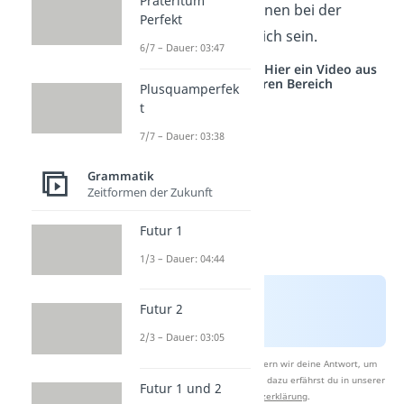
Präteritum
eines Nomens können bei der
Perfekt
Bestimmung nützlich sein.
6/7 – Dauer: 03:47
Studyflix vernetzt: Hier ein Video aus
einem anderen Bereich
Plusquamperfek
t
7/7 – Dauer: 03:38
Grammatik
Zeitformen der Zukunft
Futur 1
1/3 – Dauer: 04:44
Futur 2
2/3 – Dauer: 03:05
Nach Beantwortung speichern wir deine Antwort, um
Studyflix zu verbessern. Mehr dazu erfährst du in unserer
Futur 1 und 2
Datenschutzerklärung
.