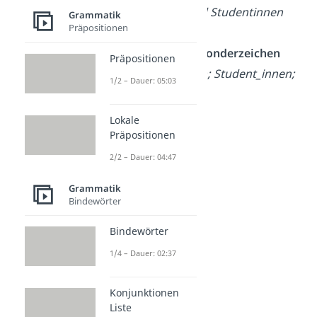
Studenten und Studentinnen
Grammatik
Präpositionen
Gendern mit Sonderzeichen
Präpositionen
Student*innen; Student_innen;
1/2 – Dauer: 05:03
Student:innen
Lokale
Binnen-I
Präpositionen
StudentInnen
2/2 – Dauer: 04:47
Grammatik
Bindewörter
Bindewörter
1/4 – Dauer: 02:37
Konjunktionen
Liste