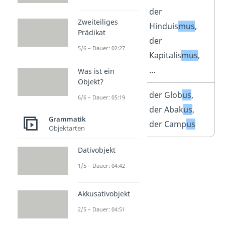
Nomen mit
der
Zweiteiliges
der Endung –
Hinduis
mus
,
Prädikat
mus
der
5/6 – Dauer: 02:27
Kapitalis
mus
,
…
Was ist ein
Objekt?
Fremdwörter
der Glob
us
,
6/6 – Dauer: 05:19
auf –
us
der Abak
us
,
Grammatik
der Camp
us
Objektarten
Dativobjekt
1/5 – Dauer: 04:42
Akkusativobjekt
2/5 – Dauer: 04:51