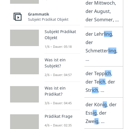
Tage,
der Mittwoch,
Monate und
der August,
Grammatik
Jahreszeiten
der Sommer, …
Subjekt Prädikat Objekt
Subjekt Prädikat
Nomen mit
der Lehr
ling
,
Objekt
der Endung –
der
1/6 – Dauer: 05:18
ling
Schmetter
ling
,
…
Was ist ein
Subjekt?
Nomen mit
der Tepp
ich
,
2/6 – Dauer: 04:57
der Endung –
der Te
ich
, der
Was ist ein
ich
Str
ich
, …
Prädikat?
3/6 – Dauer: 04:45
Nomen mit
der Kön
ig
, der
der
Endung –
Ess
ig
, der
Prädikat Frage
ig
Zwe
ig
, …
4/6 – Dauer: 02:35