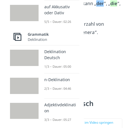
des Nomens. Das kann „
der
“, „
die
“,
auf Akkusativ
oder „
das
“ sein.
oder Dativ
5/5 – Dauer: 02:26
Übrigens:
Die Mehrzahl von
„Genus“ lautet „Genera“.
Grammatik
Deklination
Deklination
Deutsch
1/3 – Dauer: 05:00
n-Deklination
2/3 – Dauer: 04:46
Genus Deutsch
Adjektivdeklinati
erkennen
on
3/3 – Dauer: 05:27
zur Stelle im Video springen
(00:49)