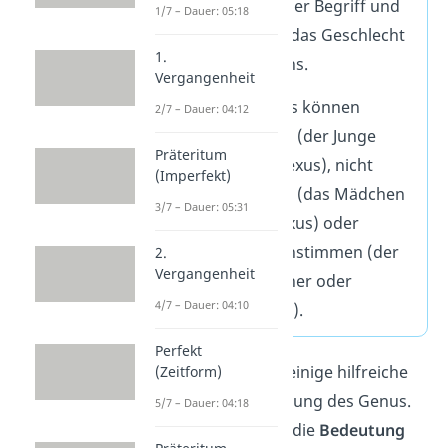
ist ein biologischer Begriff und
1/7 – Dauer: 05:18
bezieht sich auf das Geschlecht
1.
eines Lebewesens.
Vergangenheit
Genus und Sexus können
2/7 – Dauer: 04:12
übereinstimmen
(der Junge
Präteritum
→ männlicher Sexus), nicht
(Imperfekt)
übereinstimmen (das Mädchen
3/7 – Dauer: 05:31
→ weiblicher Sexus) oder
teilweise übereinstimmen (der
2.
Vergangenheit
Gast → männlicher oder
4/7 – Dauer: 04:10
weiblicher Sexus).
Perfekt
Allerdings gibt es einige hilfreiche
(Zeitform)
Tipps zur Bestimmung des Genus.
5/7 – Dauer: 04:18
Die
Endung
sowie die
Bedeutung