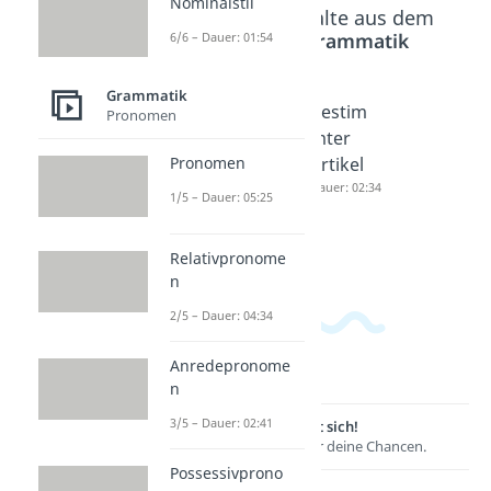
Nominalstil
Beliebte Inhalte aus dem
Bereich
Grammatik
6/6 – Dauer: 01:54
Grammatik
Bestim
Unbesti
Bestim
Pronomen
mte und
mmter
mter
Pronomen
unbesti
Artikel
Artikel
mmte
Dauer: 04:00
Dauer: 02:34
1/5 – Dauer: 05:25
Artikel
Dauer: 04:56
Relativpronome
n
2/5 – Dauer: 04:34
Anredepronome
n
3/5 – Dauer: 02:41
Lernen lohnt sich!
Entdecke hier deine Chancen.
Possessivprono