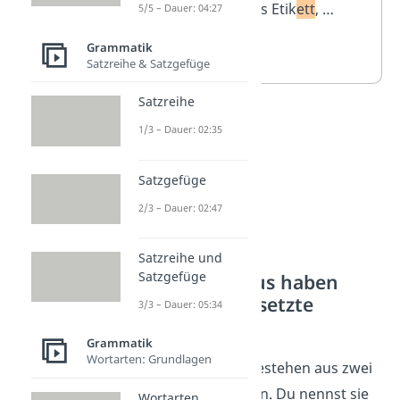
mit der
das Etik
ett
, …
5/5 – Dauer: 04:27
Endung –
Grammatik
ett
Satzreihe & Satzgefüge
Satzreihe
1/3 – Dauer: 02:35
Satzgefüge
2/3 – Dauer: 02:47
Satzreihe und
Satzgefüge
Welches Genus haben
zusammengesetzte
3/3 – Dauer: 05:34
Nomen?
Grammatik
Wortarten: Grundlagen
Manche Nomen bestehen aus zwei
oder mehr Wörtern. Du nennst sie
Wortarten