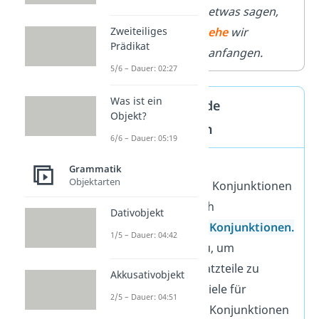
etwas sagen,
Zweiteiliges
ehe
wir
Prädikat
anfangen.
5/6 – Dauer: 02:27
Was ist ein
Nebenordnende
Objekt?
Konjunktionen
6/6 – Dauer: 05:19
Im Gegensatz zu
Grammatik
Objektarten
unterordnenden Konjunktionen
gibt es auch noch
Dativobjekt
nebenordnende Konjunktionen
.
1/5 – Dauer: 04:42
Diese benutzt du, um
gleichwertige
Satzteile zu
Akkusativobjekt
verbinden. Beispiele für
2/5 – Dauer: 04:51
nebenordnende Konjunktionen