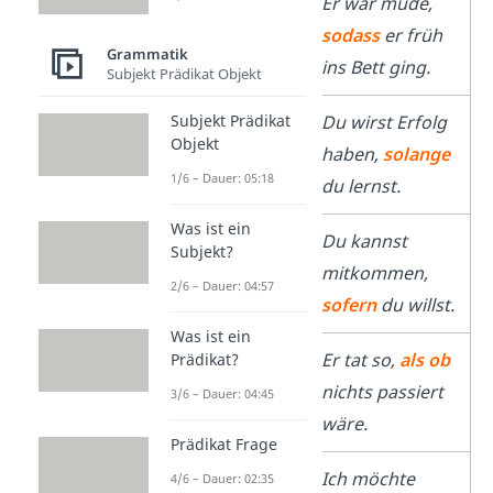
sodass
Er war müde,
sodass
er früh
Grammatik
ins Bett ging.
Subjekt Prädikat Objekt
solange
Du wirst Erfolg
Subjekt Prädikat
Objekt
haben,
solange
1/6 – Dauer: 05:18
du lernst.
Was ist ein
sofern
Du kannst
Subjekt?
mitkommen,
2/6 – Dauer: 04:57
sofern
du willst.
Was ist ein
als ob
Er tat so,
als ob
Prädikat?
nichts passiert
3/6 – Dauer: 04:45
wäre.
Prädikat Frage
ehe
Ich möchte
4/6 – Dauer: 02:35