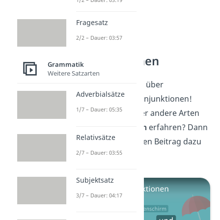
Fragesatz
2/2 – Dauer: 03:57
Konjunktionen
Grammatik
Weitere Satzarten
Jetzt weißt du alles über
Adverbialsätze
unterordnende Konjunktionen!
1/7 – Dauer: 05:35
Willst du mehr über andere Arten
von
Konjunktionen
erfahren? Dann
Relativsätze
sieh dir
hier
unseren Beitrag dazu
2/7 – Dauer: 03:55
an!
Subjektsatz
3/7 – Dauer: 04:17