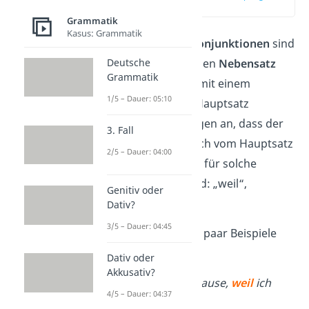
(00:14)
Grammatik
Kasus: Grammatik
Unterordnende Konjunktionen
sind
Deutsche
Wörter, welche einen
Nebensatz
Grammatik
einleiten
und ihn mit einem
1/5 – Dauer: 05:10
übergeordneten
Hauptsatz
verbinden
. Sie zeigen an, dass
der
3. Fall
Nebensatz inhaltlich vom Hauptsatz
2/5 – Dauer: 04:00
abhängt
.
Beispiele für solche
Konjunktionen sind: „weil“,
Genitiv oder
„obwohl“, „dass“.
Dativ?
3/5 – Dauer: 04:45
Schau dir dazu ein paar Beispiele
an:
Dativ oder
Akkusativ?
Ich bleibe zu Hause,
weil
ich
4/5 – Dauer: 04:37
krank bin.