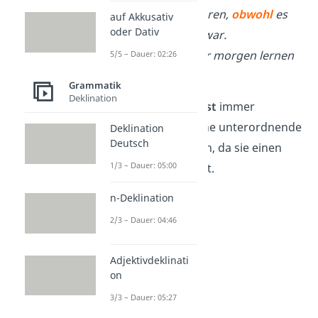
Sie ging spazieren,
obwohl
es
auf Akkusativ
oder Dativ
schon dunkel war.
Er sagt,
dass
er morgen lernen
5/5 – Dauer: 02:26
muss.
Grammatik
Deklination
Übrigens:
Du
musst
immer
ein
Komma vor
eine unterordnende
Deklination
Deutsch
Konjunktion setzen, da sie einen
1/3 – Dauer: 05:00
Nebensatz einleitet.
n-Deklination
2/3 – Dauer: 04:46
Adjektivdeklinati
on
3/3 – Dauer: 05:27