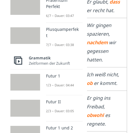
Präteritum
dass
Er glaubt,
dass
Perfekt
er recht hat.
6/7 – Dauer: 03:47
nachdem
Wir gingen
Plusquamperfek
spazieren,
t
nachdem
wir
7/7 – Dauer: 03:38
gegessen
Grammatik
hatten.
Zeitformen der Zukunft
ob
Ich weiß nicht,
Futur 1
ob
er kommt.
1/3 – Dauer: 04:44
obwohl
Er ging ins
Futur II
Freibad,
2/3 – Dauer: 03:05
obwohl
es
regnete.
Futur 1 und 2