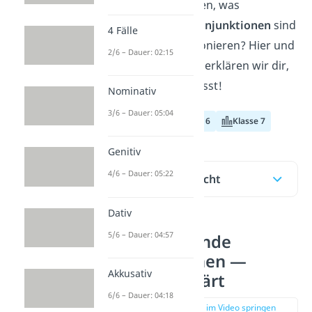
Du möchtest wissen, was
unterordnende Konjunktionen
sind
4 Fälle
und wie sie funktionieren? Hier und
2/6 – Dauer: 02:15
in unserem
Video
erklären wir dir,
was du wissen musst!
Nominativ
3/6 – Dauer: 05:04
Klasse 5
Klasse 6
Klasse 7
Genitiv
4/6 – Dauer: 05:22
Inhaltsübersicht
Dativ
5/6 – Dauer: 04:57
Unterordnende
Konjunktionen —
Akkusativ
einfach erklärt
6/6 – Dauer: 04:18
zur Stelle im Video springen