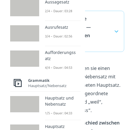
Aussagesatz
2/4 – Dauer: 03:28
Unterordnende
Konjunktionen —
Ausrufesatz
häufigste Fragen
3/4 – Dauer: 02:56
(ausklappen)
Aufforderungss
atz
ein. Dabei verbinden sie einen
4/4 – Dauer: 04:53
untergeordneten Nebensatz mit
Grammatik
einem übergeordneten Hauptsatz.
Hauptsatz/Nebensatz
Beispiele für untergeordnete
Hauptsatz und
Konjunktionen sind „weil“,
Nebensatz
„obwohl“ und „dass“.
1/5 – Dauer: 04:33
Was ist der Unterschied zwischen
Hauptsatz