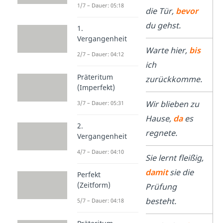
1/7 – Dauer: 05:18
die Tür,
bevor
du gehst.
1.
Vergangenheit
bis
Warte hier,
bis
2/7 – Dauer: 04:12
ich
Präteritum
zurückkomme.
(Imperfekt)
da
Wir blieben zu
3/7 – Dauer: 05:31
Hause,
da
es
2.
regnete.
Vergangenheit
4/7 – Dauer: 04:10
damit
Sie lernt fleißig,
damit
sie die
Perfekt
(Zeitform)
Prüfung
besteht.
5/7 – Dauer: 04:18