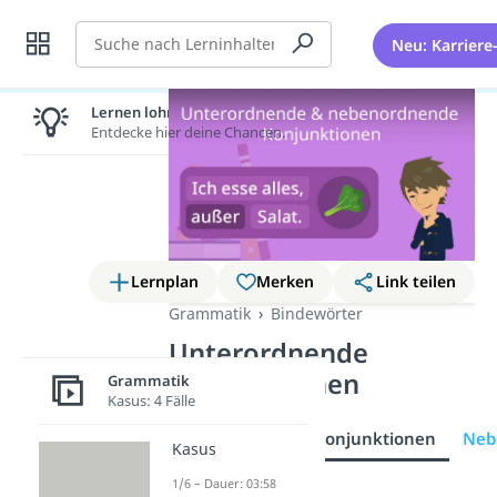
Suche
Neu: Karriere
Lernen lohnt sich!
Entdecke hier deine Chancen.
Lernplan
Merken
Link teilen
Grammatik
Bindewörter
Unterordnende
Konjunktionen
Grammatik
Kasus: 4 Fälle
Unterordnende Konjunktionen
Neb
Kasus
1/6 – Dauer: 03:58