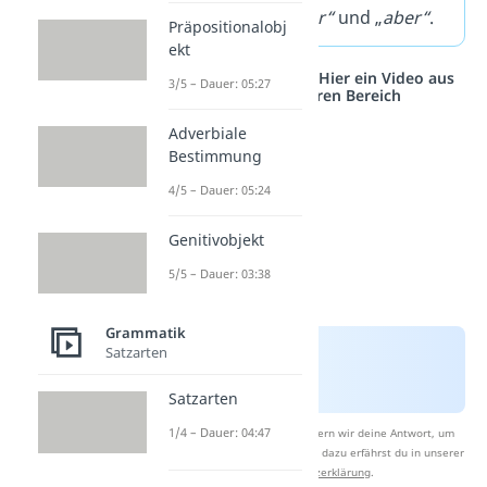
sind „
und“, „oder“
und „
aber“
.
Präpositionalobj
ekt
Studyflix vernetzt: Hier ein Video aus
3/5 – Dauer: 05:27
einem anderen Bereich
Adverbiale
Bestimmung
4/5 – Dauer: 05:24
Genitivobjekt
5/5 – Dauer: 03:38
Grammatik
Satzarten
Satzarten
1/4 – Dauer: 04:47
Nach Beantwortung speichern wir deine Antwort, um
Studyflix zu verbessern. Mehr dazu erfährst du in unserer
Datenschutzerklärung
.