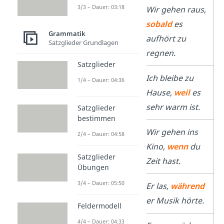
3/3 – Dauer: 03:18
sobald
Wir gehen raus,
sobald
es
Grammatik
aufhört zu
Satzglieder Grundlagen
regnen.
Satzglieder
weil
Ich bleibe zu
1/4 – Dauer: 04:36
Hause,
weil
es
sehr warm ist.
Satzglieder
bestimmen
wenn
Wir gehen ins
2/4 – Dauer: 04:58
Kino,
wenn
du
Satzglieder
Zeit hast.
Übungen
3/4 – Dauer: 05:50
während
Er las,
während
er Musik hörte.
Feldermodell
4/4 – Dauer: 04:33