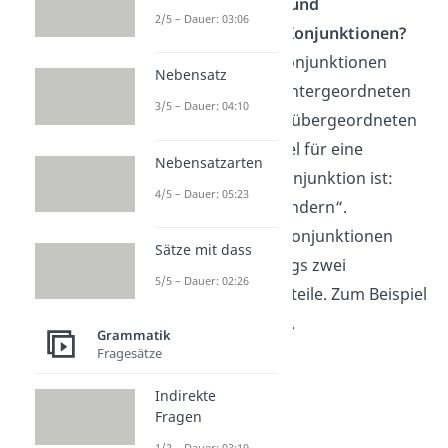
nebenordnenden und
2/5 – Dauer: 03:06
unterordnenden Konjunktionen?
Unterordnende Konjunktionen
Nebensatz
verbinden einen untergeordneten
3/5 – Dauer: 04:10
Satzteil mit einem übergeordneten
Satzteil. Ein Beispiel für eine
Nebensatzarten
unterordnende Konjunktion ist:
4/5 – Dauer: 05:23
„sodass“ oder „sondern“.
Nebenordnende Konjunktionen
Sätze mit dass
verbinden allerdings zwei
5/5 – Dauer: 02:26
gleichwertige Satzteile. Zum Beispiel
„aber“ und „oder“.
Grammatik
Fragesätze
Indirekte
Fragen
1/2 – Dauer: 03:19