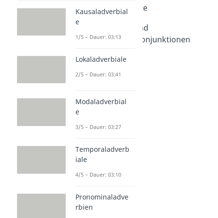
Konjunktionen Liste
Kausaladverbial
Dauer: 04:25
e
Unterordnende und
1/5 – Dauer: 03:13
nebenordnende Konjunktionen
Dauer: 03:26
Subjunktion
Lokaladverbiale
Dauer: 03:39
2/5 – Dauer: 03:41
Modaladverbial
e
3/5 – Dauer: 03:27
Temporaladverb
iale
4/5 – Dauer: 03:10
Pronominaladve
rbien