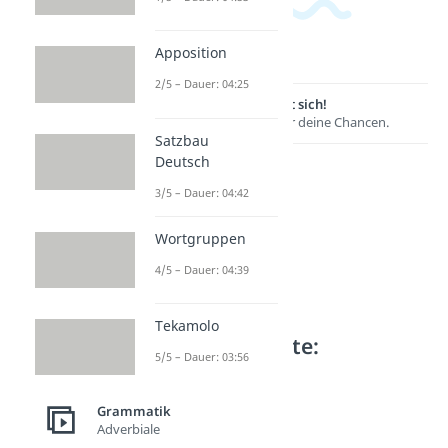
Apposition
2/5 – Dauer: 04:25
Lernen lohnt sich!
Entdecke hier deine Chancen.
Satzbau
Deutsch
3/5 – Dauer: 04:42
Wortgruppen
4/5 – Dauer: 04:39
Tekamolo
Weitere Inhalte:
5/5 – Dauer: 03:56
Grammatik
Bindewörter
Grammatik
Bindewörter
Adverbiale
Dauer: 02:37