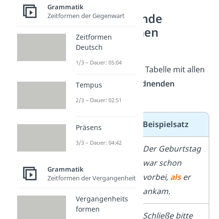
Grammatik
Unterordnende
Zeitformen der Gegenwart
Konjunktionen
Zeitformen
Beispiele
Deutsch
1/3 – Dauer: 05:04
Hier siehst du eine Tabelle mit allen
gängigen unterordnenden
Tempus
Konjunktionen
:
2/3 – Dauer: 02:51
Konjunktion
Beispielsatz
Präsens
3/3 – Dauer: 04:42
als
Der Geburtstag
war schon
Grammatik
vorbei,
als
er
Zeitformen der Vergangenheit
ankam.
Vergangenheits
formen
bevor
Schließe bitte