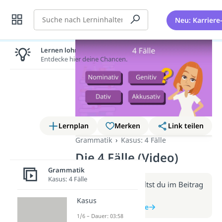
Suche
Neu: Karriere
Lernen lohnt sich!
Entdecke hier deine Chancen.
Lernplan
Merken
Link teilen
Grammatik
Kasus: 4 Fälle
Die 4 Fälle (Video)
Grammatik
Kasus: 4 Fälle
Weitere Infos erhältst du im Beitrag
zum Video
Kasus
zum Beitrag: 4 Fälle
1/6 – Dauer: 03:58