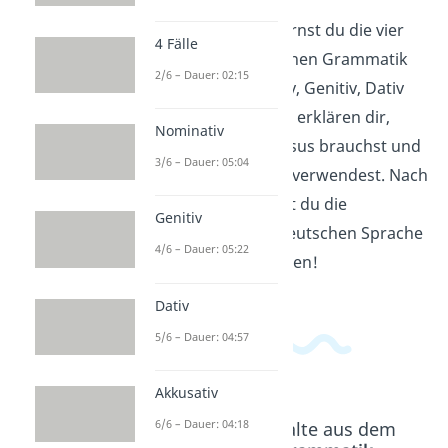
In diesem Video lernst du die vier
4 Fälle
Fälle in der deutschen Grammatik
2/6 – Dauer: 02:15
kennen: Nominativ, Genitiv, Dativ
und Akkusativ. Wir erklären dir,
Nominativ
wofür du diese Kasus brauchst und
3/6 – Dauer: 05:04
wie du sie korrekt verwendest. Nach
diesem Video wirst du die
Genitiv
Grundlagen der deutschen Sprache
4/6 – Dauer: 05:22
viel besser verstehen!
Dativ
5/6 – Dauer: 04:57
Akkusativ
6/6 – Dauer: 04:18
Beliebte Inhalte aus dem