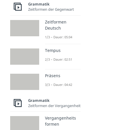
Kasus: 4 Fälle
Grammatik
Kasus
Zeitformen der Gegenwart
Dauer: 03:58
4 Fälle
Zeitformen
Dauer: 02:15
Deutsch
Nominativ
Dauer: 05:04
1/3 – Dauer: 05:04
Genitiv
Dauer: 05:22
Tempus
Dativ
2/3 – Dauer: 02:51
Dauer: 04:57
Akkusativ
Dauer: 04:18
Präsens
3/3 – Dauer: 04:42
Grammatik
Zeitformen der Vergangenheit
Vergangenheits
formen