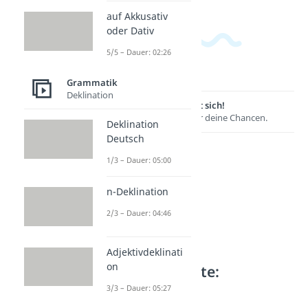
auf Akkusativ
oder Dativ
5/5 – Dauer: 02:26
Grammatik
Deklination
Lernen lohnt sich!
Entdecke hier deine Chancen.
Deklination
Deutsch
1/3 – Dauer: 05:00
n-Deklination
2/3 – Dauer: 04:46
Adjektivdeklinati
on
Weitere Inhalte:
Grammatik
3/3 – Dauer: 05:27