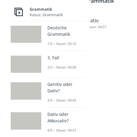
Bereich
Grammatik
Grammatik
Kasus: Grammatik
Nomina
Genitiv
Dativ
tiv
Dauer: 05:22
Dauer: 04:57
Deutsche
Grammatik
Dauer: 05:04
1/5 – Dauer: 05:10
3. Fall
2/5 – Dauer: 04:00
Genitiv oder
Dativ?
3/5 – Dauer: 04:45
Dativ oder
Akkusativ?
4/5 – Dauer: 04:37