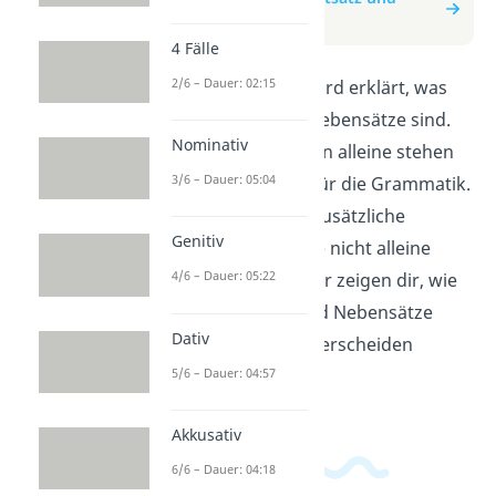
Nebensatz
4 Fälle
2/6 – Dauer: 02:15
In diesem Video wird erklärt, was
Hauptsätze und Nebensätze sind.
Nominativ
Hauptsätze können alleine stehen
3/6 – Dauer: 05:04
und sind wichtig für die Grammatik.
Nebensätze sind zusätzliche
Genitiv
Informationen, die nicht alleine
4/6 – Dauer: 05:22
stehen können. Wir zeigen dir, wie
du Hauptsätze und Nebensätze
Dativ
erkennen und unterscheiden
5/6 – Dauer: 04:57
kannst.
Akkusativ
6/6 – Dauer: 04:18