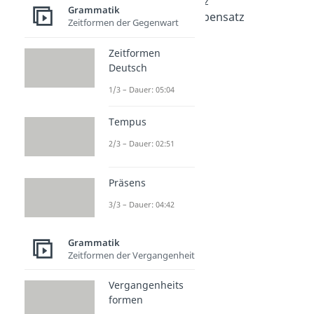
Hauptsatz/Nebensatz
Grammatik
Hauptsatz und Nebensatz
Zeitformen der Gegenwart
Dauer: 04:33
Hauptsatz
Zeitformen
Dauer: 03:06
Deutsch
Nebensatz
Dauer: 04:10
1/3 – Dauer: 05:04
Nebensatzarten
Dauer: 05:23
Tempus
Sätze mit dass
2/3 – Dauer: 02:51
Dauer: 02:26
Präsens
3/3 – Dauer: 04:42
Grammatik
Zeitformen der Vergangenheit
Vergangenheits
formen