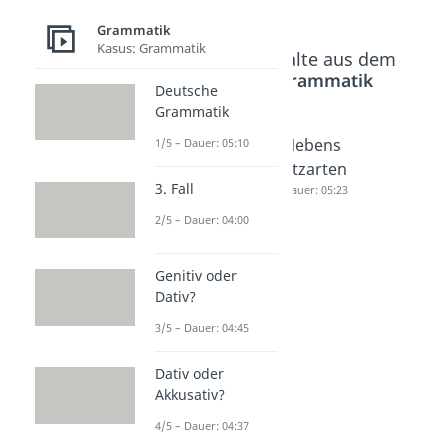
Grammatik
Kasus: Grammatik
Beliebte Inhalte aus dem
Bereich
Grammatik
Deutsche
Grammatik
Hauptsa
Nebens
Nebens
1/5 – Dauer: 05:10
tz
atz
atzarten
3. Fall
Dauer: 03:06
Dauer: 04:10
Dauer: 05:23
2/5 – Dauer: 04:00
Genitiv oder
Dativ?
3/5 – Dauer: 04:45
Dativ oder
Akkusativ?
4/5 – Dauer: 04:37