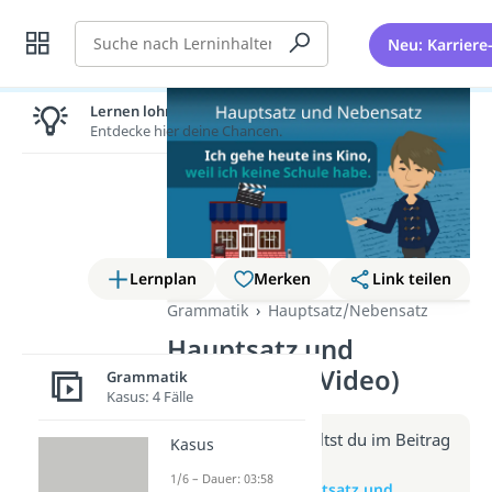
Suche
Neu: Karriere
Lernen lohnt sich!
Entdecke hier deine Chancen.
Lernplan
Merken
Link teilen
Grammatik
Hauptsatz/Nebensatz
Hauptsatz und
Nebensatz (Video)
Grammatik
Kasus: 4 Fälle
Weitere Infos erhältst du im Beitrag
Kasus
zum Video
1/6 – Dauer: 03:58
zum Beitrag: Hauptsatz und