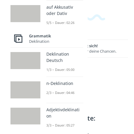
auf Akkusativ
oder Dativ
5/5 – Dauer: 02:26
Grammatik
Deklination
Lernen lohnt sich!
Entdecke hier deine Chancen.
Deklination
Deutsch
1/3 – Dauer: 05:00
n-Deklination
2/3 – Dauer: 04:46
Adjektivdeklinati
on
Weitere Inhalte:
Grammatik
3/3 – Dauer: 05:27