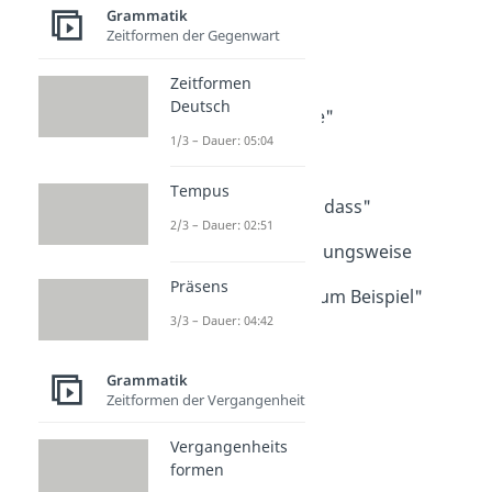
Komma vor ...
Grammatik
Komma vor "als"
Zeitformen der Gegenwart
Dauer: 03:45
Komma vor "bis"
Zeitformen
Dauer: 02:34
Deutsch
Komma vor "sowie"
Dauer: 03:30
1/3 – Dauer: 05:04
Komma vor "wie"
Dauer: 04:22
Tempus
Komma vor "ohne dass"
2/3 – Dauer: 02:51
Dauer: 02:09
Komma vor beziehungsweise
Dauer: 02:54
Präsens
Komma vor "wie zum Beispiel"
Dauer: 03:36
3/3 – Dauer: 04:42
Grammatik
Zeitformen der Vergangenheit
Vergangenheits
formen