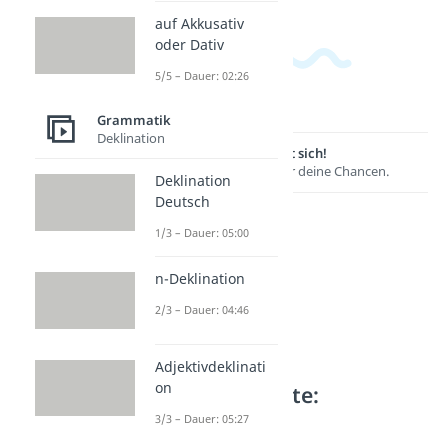
auf Akkusativ
oder Dativ
5/5 – Dauer: 02:26
Grammatik
Deklination
Lernen lohnt sich!
Entdecke hier deine Chancen.
Deklination
Deutsch
1/3 – Dauer: 05:00
n-Deklination
2/3 – Dauer: 04:46
Adjektivdeklinati
on
Weitere Inhalte:
Grammatik
3/3 – Dauer: 05:27