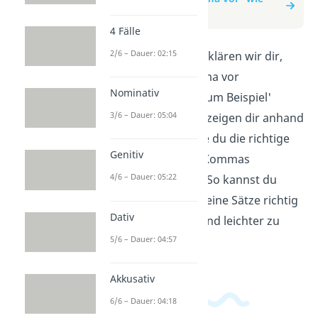
zum Beispiel"
4 Fälle
2/6 – Dauer: 02:15
In diesem Video erklären wir dir,
wann du ein Komma vor
Nominativ
Ausdrücken wie 'zum Beispiel'
3/6 – Dauer: 05:04
setzen musst. Wir zeigen dir anhand
von Beispielen, wie du die richtige
Genitiv
Verwendung des Kommas
4/6 – Dauer: 05:22
trainieren kannst. So kannst du
sicher sein, dass deine Sätze richtig
Dativ
strukturiert sind und leichter zu
5/6 – Dauer: 04:57
verstehen.
Akkusativ
6/6 – Dauer: 04:18