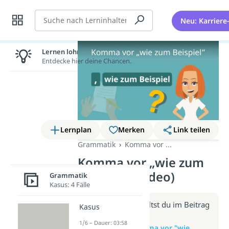
Suche
Neu: Karriere
Lernen lohnt sich!
Entdecke hier deine Chancen.
Lernplan
Merken
Link teilen
Grammatik
Komma vor ...
Komma vor „wie zum
Beispiel“ (Video)
Grammatik
Kasus: 4 Fälle
Weitere Infos erhältst du im Beitrag
Kasus
zum Video
1/6 – Dauer: 03:58
zum Beitrag: Komma vor "wie