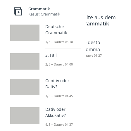
Grammatik
Kasus: Grammatik
Beliebte Inhalte aus dem
Bereich
Grammatik
Deutsche
Grammatik
"wie
"Mit
Je desto
1/5 – Dauer: 05:10
besproc
freundli
Komma
3. Fall
hen"
chen
Dauer: 01:27
Komma
Grüßen
2/5 – Dauer: 04:00
Dauer: 02:36
"
Komma
Genitiv oder
?
Dativ?
Dauer: 02:03
3/5 – Dauer: 04:45
Dativ oder
Akkusativ?
4/5 – Dauer: 04:37