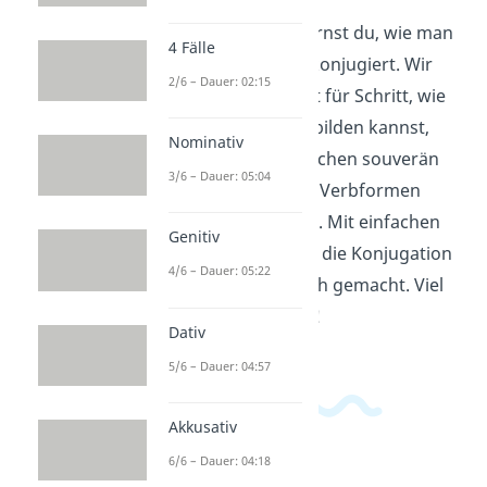
In diesem Video lernst du, wie man
4 Fälle
deutsche Verben konjugiert. Wir
2/6 – Dauer: 02:15
erklären dir Schritt für Schritt, wie
du Verben richtig bilden kannst,
Nominativ
damit du im Deutschen souverän
3/6 – Dauer: 05:04
die verschiedenen Verbformen
verwenden kannst. Mit einfachen
Genitiv
Beispielen wird dir die Konjugation
4/6 – Dauer: 05:22
schnell verständlich gemacht. Viel
Spaß beim Lernen!
Dativ
5/6 – Dauer: 04:57
Akkusativ
6/6 – Dauer: 04:18