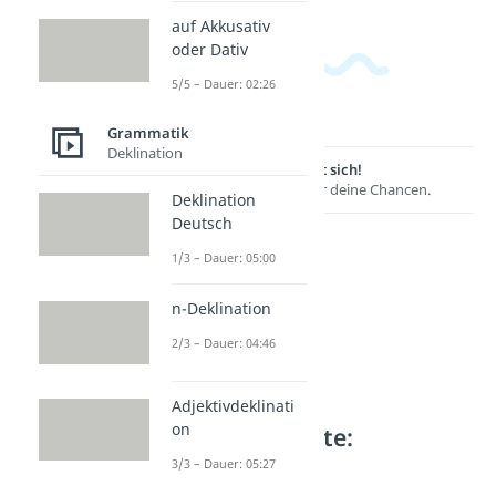
auf Akkusativ
oder Dativ
5/5 – Dauer: 02:26
Grammatik
Deklination
Lernen lohnt sich!
Entdecke hier deine Chancen.
Deklination
Deutsch
1/3 – Dauer: 05:00
n-Deklination
2/3 – Dauer: 04:46
Adjektivdeklinati
on
Weitere Inhalte:
Grammatik
3/3 – Dauer: 05:27