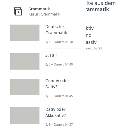
Beliebte Inhalte aus dem
Bereich
Grammatik
Grammatik
Kasus: Grammatik
Deutsche
sein
Passiv
Aktiv
Grammatik
konjugi
Dauer: 05:47
und
eren
Passiv
1/5 – Dauer: 05:10
Dauer: 03:07
Dauer: 03:53
3. Fall
2/5 – Dauer: 04:00
Genitiv oder
Dativ?
3/5 – Dauer: 04:45
Dativ oder
Akkusativ?
4/5 – Dauer: 04:37