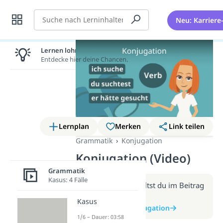
Suche
Neu: Karriere
Lernen lohnt sich!
Entdecke hier deine Chancen.
Lernplan
Merken
Link teilen
Grammatik
Konjugation
Konjugation (Video)
Grammatik
Kasus: 4 Fälle
Weitere Infos erhältst du im Beitrag
zum Video
Kasus
zum Beitrag: Konjugation
1/6 – Dauer: 03:58