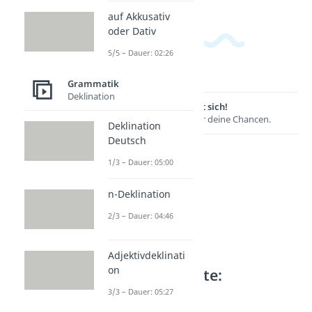
auf Akkusativ
oder Dativ
5/5 – Dauer: 02:26
Grammatik
Deklination
Lernen lohnt sich!
Entdecke hier deine Chancen.
Deklination
Deutsch
1/3 – Dauer: 05:00
n-Deklination
2/3 – Dauer: 04:46
Adjektivdeklinati
on
Weitere Inhalte:
Grammatik
3/3 – Dauer: 05:27