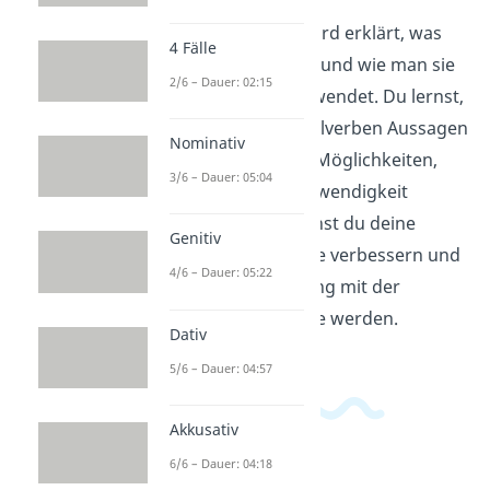
In diesem Video wird erklärt, was
4 Fälle
Modalverben sind und wie man sie
2/6 – Dauer: 02:15
im Deutschen verwendet. Du lernst,
wie man mit Modalverben Aussagen
Nominativ
über Fähigkeiten, Möglichkeiten,
3/6 – Dauer: 05:04
Erlaubnis und Notwendigkeit
macht. Damit kannst du deine
Genitiv
Deutschkenntnisse verbessern und
4/6 – Dauer: 05:22
sicherer im Umgang mit der
deutschen Sprache werden.
Dativ
5/6 – Dauer: 04:57
Akkusativ
6/6 – Dauer: 04:18