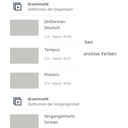
Arten von Verben
Grammatik
Modalverben
Zeitformen der Gegenwart
Dauer: 04:25
Reflexive Verben
Zeitformen
Dauer: 04:33
Deutsch
Finites Verb
Dauer: 04:26
1/3 – Dauer: 05:04
Substantivierte Verben
Dauer: 05:24
Tempus
Transitive und intransitive Verben
2/3 – Dauer: 02:51
Dauer: 02:58
Hilfsverben
Dauer: 04:20
Präsens
3/3 – Dauer: 04:42
Grammatik
Zeitformen der Vergangenheit
Vergangenheits
formen