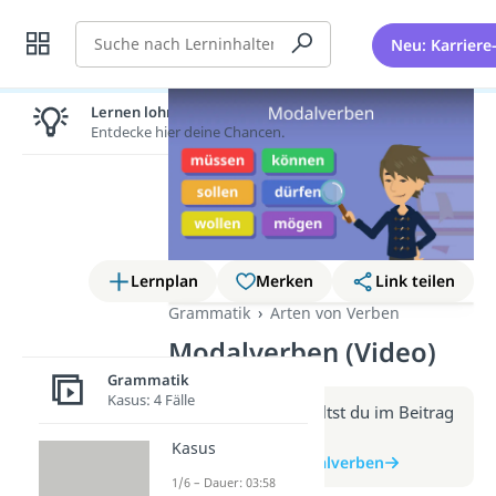
Suche
Neu: Karriere
Lernen lohnt sich!
Entdecke hier deine Chancen.
Lernplan
Merken
Link teilen
Grammatik
Arten von Verben
Modalverben (Video)
Grammatik
Kasus: 4 Fälle
Weitere Infos erhältst du im Beitrag
zum Video
Kasus
zum Beitrag: Modalverben
1/6 – Dauer: 03:58