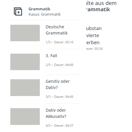
Beliebte Inhalte aus dem
Bereich
Grammatik
Grammatik
Kasus: Grammatik
Deutsche
Reflexiv
Finites
Substan
Grammatik
e
Verb
tivierte
Verben
Dauer: 04:26
Verben
1/5 – Dauer: 05:10
Dauer: 04:33
Dauer: 05:24
3. Fall
2/5 – Dauer: 04:00
Genitiv oder
Dativ?
3/5 – Dauer: 04:45
Dativ oder
Akkusativ?
4/5 – Dauer: 04:37