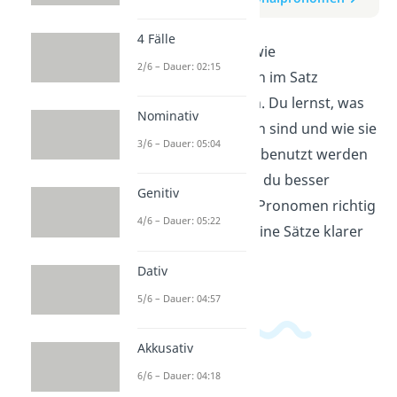
4 Fälle
Hier wird erklärt, wie
2/6 – Dauer: 02:15
Personalpronomen im Satz
verwendet werden. Du lernst, was
Nominativ
Personalpronomen sind und wie sie
3/6 – Dauer: 05:04
statt Substantiven benutzt werden
können. So kannst du besser
Genitiv
verstehen, wie du Pronomen richtig
4/6 – Dauer: 05:22
anwendest und deine Sätze klarer
formulierst.
Dativ
5/6 – Dauer: 04:57
Akkusativ
6/6 – Dauer: 04:18