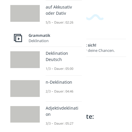
auf Akkusativ
oder Dativ
5/5 – Dauer: 02:26
Grammatik
Deklination
Lernen lohnt sich!
Entdecke hier deine Chancen.
Deklination
Deutsch
1/3 – Dauer: 05:00
n-Deklination
2/3 – Dauer: 04:46
Adjektivdeklinati
on
Weitere Inhalte:
Grammatik
3/3 – Dauer: 05:27