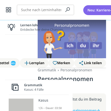
Suche
Neu: Karriere
Lernen lohnt sich!
Entdecke hier deine Chancen.
zettel
Lernplan
Merken
Link teilen
NEU
Grammatik
Personalpronomen
Personalpronomen
(Video)
Grammatik
Kasus: 4 Fälle
Weitere Infos erhältst du im Beitrag
Kasus
zum Video
1/6 – Dauer: 03:58
zum Beitrag: Personalpronomen