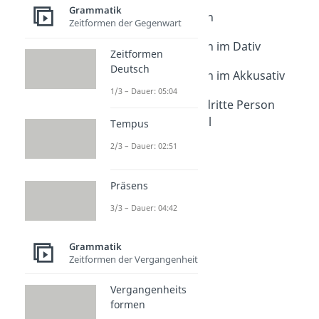
Personalpronomen
Grammatik
Personalpronomen
Zeitformen der Gegenwart
Dauer: 04:32
Personalpronomen im Dativ
Zeitformen
Dauer: 01:40
Deutsch
Personalpronomen im Akkusativ
Dauer: 02:19
1/3 – Dauer: 05:04
Erste, zweite und dritte Person
Singular und Plural
Tempus
Dauer: 03:01
2/3 – Dauer: 02:51
Präsens
3/3 – Dauer: 04:42
Grammatik
Zeitformen der Vergangenheit
Vergangenheits
formen