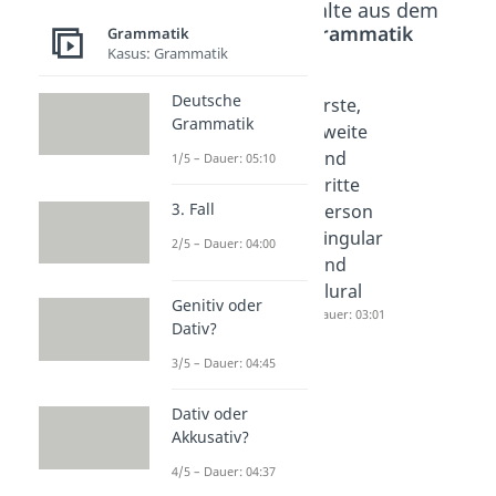
Beliebte Inhalte aus dem
Bereich
Grammatik
Grammatik
Kasus: Grammatik
Deutsche
Persona
Persona
Erste,
Grammatik
lprono
lprono
zweite
men im
men im
und
1/5 – Dauer: 05:10
Dativ
Akkusati
dritte
3. Fall
Dauer: 01:40
v
Person
Dauer: 02:19
Singular
2/5 – Dauer: 04:00
und
Plural
Genitiv oder
Dauer: 03:01
Dativ?
3/5 – Dauer: 04:45
Dativ oder
Akkusativ?
4/5 – Dauer: 04:37