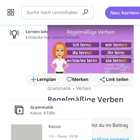
Suche
Neu: Karriere
Lernen lohnt sich!
Entdecke hier deine Chancen.
Lernplan
Merken
Link teilen
Grammatik
Verben
Regelmäßige Verben
(Video)
Grammatik
Kasus: 4 Fälle
Weitere Infos erhältst du im Beitrag
Kasus
zum Video
1/6 – Dauer: 03:58
zum Beitrag: Regelmäßige Verben