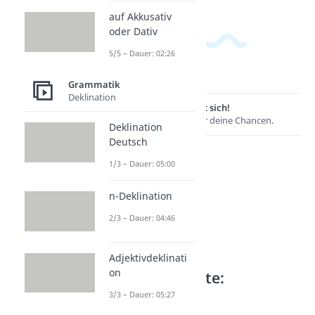
auf Akkusativ
oder Dativ
5/5 – Dauer: 02:26
Grammatik
Deklination
Lernen lohnt sich!
Entdecke hier deine Chancen.
Deklination
Deutsch
1/3 – Dauer: 05:00
n-Deklination
2/3 – Dauer: 04:46
Adjektivdeklinati
on
Weitere Inhalte:
Grammatik
3/3 – Dauer: 05:27