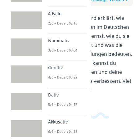
4 Fälle
In diesem Video wird erklärt, wie
2/6 – Dauer: 02:15
regelmäßige Verben im Deutschen
funktionieren. Du lernst, wie du sie
Nominativ
konjugieren kannst und was die
3/6 – Dauer: 05:04
verschiedenen Endungen bedeuten.
Mit diesem Wissen kannst du
Genitiv
einfache Sätze bilden und deine
4/6 – Dauer: 05:22
Deutschkenntnisse verbessern. Viel
Spaß beim Lernen!
Dativ
5/6 – Dauer: 04:57
Akkusativ
6/6 – Dauer: 04:18