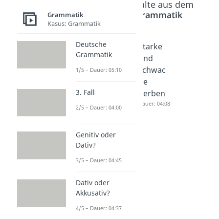
Beliebte Inhalte aus dem
Bereich
Grammatik
Grammatik
Kasus: Grammatik
Deutsche
Unregel
Trennba
Starke
Grammatik
mäßige
re
und
Verben
Verben
schwac
1/5 – Dauer: 05:10
Dauer: 04:24
Dauer: 02:37
he
3. Fall
Verben
Dauer: 04:08
2/5 – Dauer: 04:00
Genitiv oder
Dativ?
3/5 – Dauer: 04:45
Dativ oder
Akkusativ?
4/5 – Dauer: 04:37