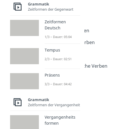
Verben
Grammatik
Verben
Zeitformen der Gegenwart
Dauer: 03:54
Was sind Verben?
Zeitformen
Dauer: 04:11
Deutsch
Regelmäßige Verben
Dauer: 04:52
1/3 – Dauer: 05:04
Unregelmäßige Verben
Dauer: 04:24
Tempus
Trennbare Verben
2/3 – Dauer: 02:51
Dauer: 02:37
Starke und schwache Verben
Dauer: 04:08
Präsens
Starke Verben
Dauer: 03:01
3/3 – Dauer: 04:42
Grammatik
Zeitformen der Vergangenheit
Vergangenheits
formen