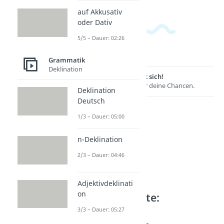
auf Akkusativ
oder Dativ
5/5 – Dauer: 02:26
Grammatik
Deklination
Lernen lohnt sich!
Entdecke hier deine Chancen.
Deklination
Deutsch
1/3 – Dauer: 05:00
n-Deklination
2/3 – Dauer: 04:46
Adjektivdeklinati
on
Weitere Inhalte:
Grammatik
3/3 – Dauer: 05:27