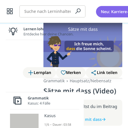
Suche
Neu: Karriere
Lernen lohnt sich!
Entdecke hier deine Chancen.
Lernplan
Merken
Link teilen
Grammatik
Hauptsatz/Nebensatz
Sätze mit dass (Video)
Grammatik
Kasus: 4 Fälle
Weitere Infos erhältst du im Beitrag
zum Video
Kasus
zum Beitrag: Sätze mit dass
1/6 – Dauer: 03:58