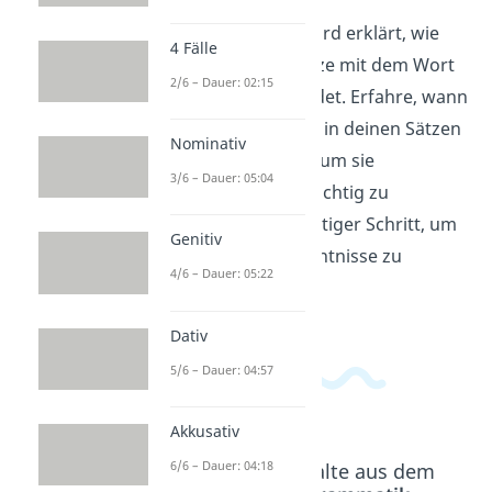
In diesem Video wird erklärt, wie
4 Fälle
man deutsche Sätze mit dem Wort
2/6 – Dauer: 02:15
"dass" korrekt bildet. Erfahre, wann
und wie du "dass" in deinen Sätzen
Nominativ
benutzen solltest, um sie
3/6 – Dauer: 05:04
grammatikalisch richtig zu
gestalten. Ein wichtiger Schritt, um
Genitiv
deine Deutschkenntnisse zu
4/6 – Dauer: 05:22
verbessern!
Dativ
5/6 – Dauer: 04:57
Akkusativ
6/6 – Dauer: 04:18
Beliebte Inhalte aus dem