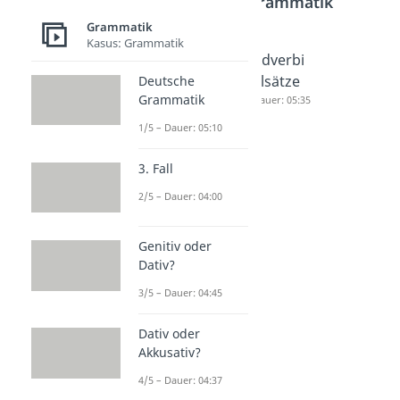
Bereich
Grammatik
Grammatik
Kasus: Grammatik
Indirekt
Fragesa
Adverbi
e
tz
alsätze
Deutsche
Grammatik
Fragen
Dauer: 03:57
Dauer: 05:35
Dauer: 03:19
1/5 – Dauer: 05:10
3. Fall
2/5 – Dauer: 04:00
Genitiv oder
Dativ?
3/5 – Dauer: 04:45
Dativ oder
Akkusativ?
4/5 – Dauer: 04:37