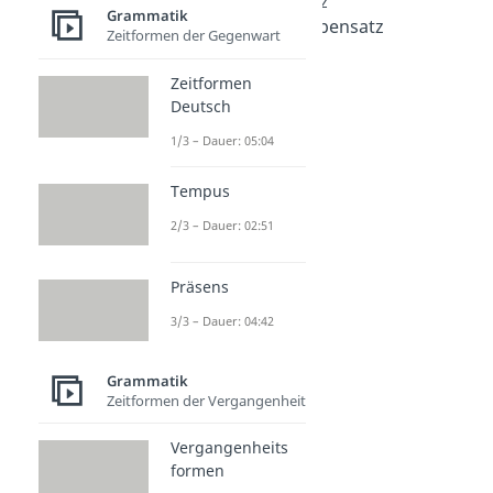
Hauptsatz/Nebensatz
Grammatik
Hauptsatz und Nebensatz
Zeitformen der Gegenwart
Dauer: 04:33
Hauptsatz
Zeitformen
Dauer: 03:06
Deutsch
Nebensatz
Dauer: 04:10
1/3 – Dauer: 05:04
Nebensatzarten
Dauer: 05:23
Tempus
Sätze mit dass
2/3 – Dauer: 02:51
Dauer: 02:26
Präsens
3/3 – Dauer: 04:42
Grammatik
Zeitformen der Vergangenheit
Vergangenheits
formen