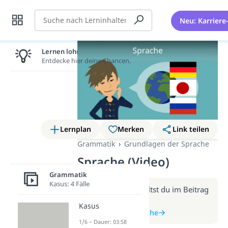
Suche
Neu: Karriere
Lernen lohnt sich!
Entdecke hier deine Chancen.
Lernplan
Merken
Link teilen
Grammatik
Grundlagen der Sprache
Sprache (Video)
Grammatik
Kasus: 4 Fälle
Weitere Infos erhältst du im Beitrag
zum Video
Kasus
zum Beitrag: Sprache
1/6 – Dauer: 03:58