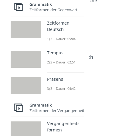
Grundlagen der Sprache
Grammatik
Sprache
Zeitformen der Gegenwart
Dauer: 05:20
Semantik
Zeitformen
Dauer: 05:23
Deutsch
Syntax
Dauer: 05:13
1/3 – Dauer: 05:04
Eigennamen
Dauer: 03:23
Tempus
Monate auf Deutsch
2/3 – Dauer: 02:51
Dauer: 02:49
Präsens
3/3 – Dauer: 04:42
Grammatik
Zeitformen der Vergangenheit
Vergangenheits
formen