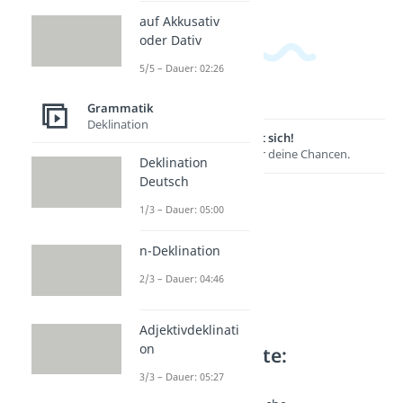
auf Akkusativ
oder Dativ
5/5 – Dauer: 02:26
Grammatik
Deklination
Lernen lohnt sich!
Entdecke hier deine Chancen.
Deklination
Deutsch
1/3 – Dauer: 05:00
n-Deklination
2/3 – Dauer: 04:46
Adjektivdeklinati
on
Weitere Inhalte:
Grammatik
3/3 – Dauer: 05:27