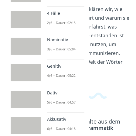
In diesem Video erklären wir, wie
4 Fälle
Sprache funktioniert und warum sie
2/6 – Dauer: 02:15
so wichtig ist. Du erfährst, was
Sprache ist, wie sie entstanden ist
Nominativ
und warum wir sie nutzen, um
3/6 – Dauer: 05:04
miteinander zu kommunizieren.
Tauche ein in die Welt der Wörter
Genitiv
und Sätze!
4/6 – Dauer: 05:22
Dativ
5/6 – Dauer: 04:57
Akkusativ
Beliebte Inhalte aus dem
Bereich
Grammatik
6/6 – Dauer: 04:18