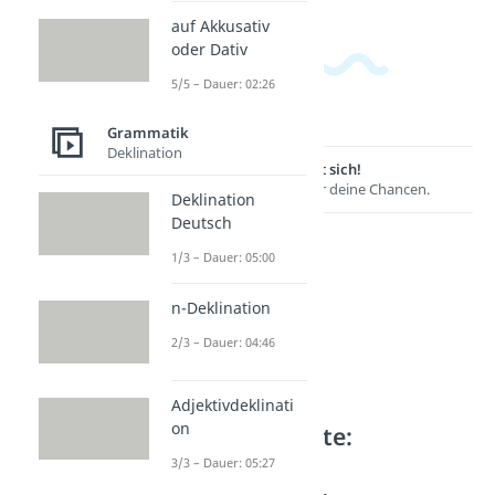
auf Akkusativ
oder Dativ
5/5 – Dauer: 02:26
Grammatik
Deklination
Lernen lohnt sich!
Entdecke hier deine Chancen.
Deklination
Deutsch
1/3 – Dauer: 05:00
n-Deklination
2/3 – Dauer: 04:46
Adjektivdeklinati
on
Weitere Inhalte:
Grammatik
3/3 – Dauer: 05:27