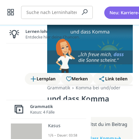
Suche
Neu: Karriere
Lernen lohnt sich!
Entdecke hier deine Chancen.
Lernplan
Merken
Link teilen
Grammatik
Komma bei und/oder
und dass Komma
(Video)
Grammatik
Kasus: 4 Fälle
Weitere Infos erhältst du im Beitrag
Kasus
zum Video
1/6 – Dauer: 03:58
zum Beitrag: und dass Komma