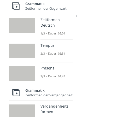
Komma bei und/oder
Grammatik
Komma vor "und"
Zeitformen der Gegenwart
Dauer: 04:57
Komma vor "oder"
Zeitformen
Dauer: 05:04
Deutsch
und dass Komma
Dauer: 02:22
1/3 – Dauer: 05:04
Tempus
2/3 – Dauer: 02:51
Präsens
3/3 – Dauer: 04:42
Grammatik
Zeitformen der Vergangenheit
Vergangenheits
formen