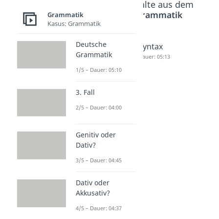
Beliebte Inhalte aus dem
Bereich
Grammatik
Grammatik
Kasus: Grammatik
Deutsche
Sprache
Semanti
Syntax
Grammatik
Dauer: 05:20
k
Dauer: 05:13
Dauer: 05:23
1/5 – Dauer: 05:10
3. Fall
2/5 – Dauer: 04:00
Genitiv oder
Dativ?
3/5 – Dauer: 04:45
Dativ oder
Akkusativ?
4/5 – Dauer: 04:37