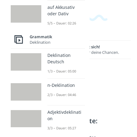
auf Akkusativ
oder Dativ
5/5 – Dauer: 02:26
Grammatik
Deklination
Lernen lohnt sich!
Entdecke hier deine Chancen.
Deklination
Deutsch
1/3 – Dauer: 05:00
n-Deklination
2/3 – Dauer: 04:46
Adjektivdeklinati
on
Weitere Inhalte:
Grammatik
3/3 – Dauer: 05:27