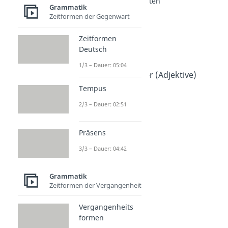
Grundschule: Wortarten
Grammatik
Namenwörter
Zeitformen der Gegenwart
Dauer: 04:31
Wiewörter
Zeitformen
Dauer: 05:04
Deutsch
Tunwörter
Dauer: 03:25
1/3 – Dauer: 05:04
Eigenschaftswörter (Adjektive)
Dauer: 04:21
Tempus
2/3 – Dauer: 02:51
Präsens
3/3 – Dauer: 04:42
Grammatik
Zeitformen der Vergangenheit
Vergangenheits
formen