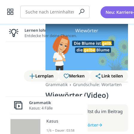
Suche
Neu: Karriere
Lernen lohnt sich!
Entdecke hier deine Chancen.
Lernplan
Merken
Link teilen
Grammatik
Grundschule: Wortarten
Wiewörter (Video)
Grammatik
Kasus: 4 Fälle
Weitere Infos erhältst du im Beitrag
zum Video
Kasus
zum Beitrag: Wiewörter
1/6 – Dauer: 03:58