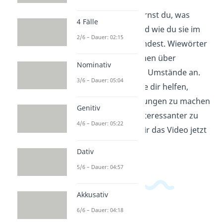
In diesem Video lernst du, was
4 Fälle
Wiewörter sind und wie du sie im
2/6 – Dauer: 02:15
Satz richtig verwendest. Wiewörter
geben Informationen über
Nominativ
Eigenschaften und Umstände an.
3/6 – Dauer: 05:04
Du erfährst, wie sie dir helfen,
genaue Beschreibungen zu machen
Genitiv
und deine Texte interessanter zu
4/6 – Dauer: 05:22
gestalten. Schau dir das Video jetzt
an!
Dativ
5/6 – Dauer: 04:57
Akkusativ
6/6 – Dauer: 04:18