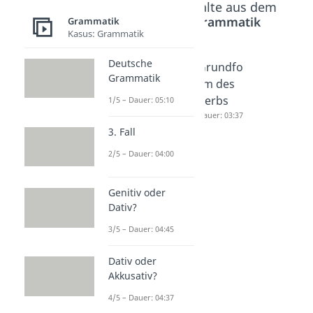
Beliebte Inhalte aus dem
Bereich
Grammatik
Grammatik
Kasus: Grammatik
Deutsche
Tunwört
Eigensc
Grundfo
Grammatik
er
haftswö
rm des
Dauer: 03:25
rter
Verbs
1/5 – Dauer: 05:10
(Adjekti
Dauer: 03:37
3. Fall
ve)
Dauer: 04:21
2/5 – Dauer: 04:00
Genitiv oder
Dativ?
3/5 – Dauer: 04:45
Dativ oder
Akkusativ?
4/5 – Dauer: 04:37