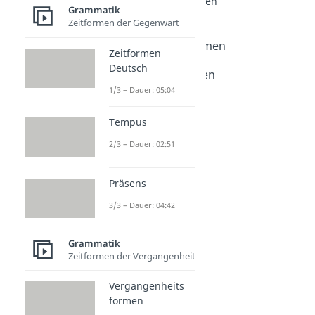
Wortarten: Grundlagen
Grammatik
Wortarten
Zeitformen der Gegenwart
Dauer: 05:48
Wortarten bestimmen
Zeitformen
Dauer: 05:18
Deutsch
Wortarten Übungen
Dauer: 05:39
1/3 – Dauer: 05:04
Tempus
2/3 – Dauer: 02:51
Präsens
3/3 – Dauer: 04:42
Grammatik
Zeitformen der Vergangenheit
Vergangenheits
formen