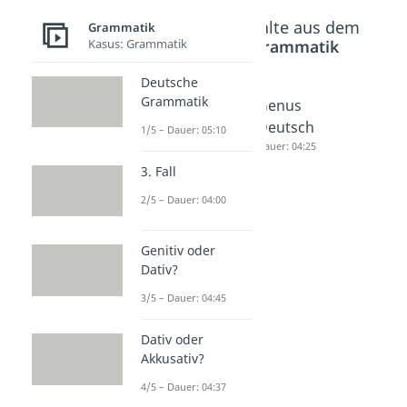
Beliebte Inhalte aus dem
Grammatik
Kasus: Grammatik
Bereich
Grammatik
Deutsche
Grammatik
Wortart
Artikel
Genus
en
(Wortar
Deutsch
1/5 – Dauer: 05:10
Übunge
t)
Dauer: 04:25
n
Dauer: 04:36
3. Fall
Dauer: 05:39
2/5 – Dauer: 04:00
Genitiv oder
Dativ?
3/5 – Dauer: 04:45
Dativ oder
Akkusativ?
4/5 – Dauer: 04:37