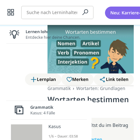
Suche
Neu: Karriere
Lernen lohnt sich!
Entdecke hier deine Chancen.
Lernplan
Merken
Link teilen
Grammatik
Wortarten: Grundlagen
Wortarten bestimmen
(Video)
Grammatik
Kasus: 4 Fälle
Weitere Infos erhältst du im Beitrag
Kasus
zum Video
1/6 – Dauer: 03:58
zum Beitrag: Wortarten