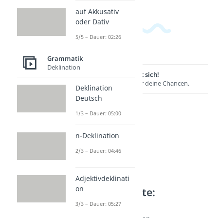
auf Akkusativ
oder Dativ
5/5 – Dauer: 02:26
Grammatik
Deklination
Lernen lohnt sich!
Entdecke hier deine Chancen.
Deklination
Deutsch
1/3 – Dauer: 05:00
n-Deklination
2/3 – Dauer: 04:46
Adjektivdeklinati
on
Weitere Inhalte:
Grammatik
3/3 – Dauer: 05:27