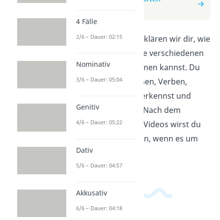
bestimmen
4 Fälle
2/6 – Dauer: 02:15
In diesem Video erklären wir dir, wie
du ganz einfach die verschiedenen
Nominativ
Wortarten bestimmen kannst. Du
3/6 – Dauer: 05:04
lernst, wie du Nomen, Verben,
Adjektive und Co. erkennst und
Genitiv
richtig zuordnest. Nach dem
4/6 – Dauer: 05:22
Anschauen dieses Videos wirst du
dich sicherer fühlen, wenn es um
Dativ
Wortarten geht.
5/6 – Dauer: 04:57
Akkusativ
6/6 – Dauer: 04:18