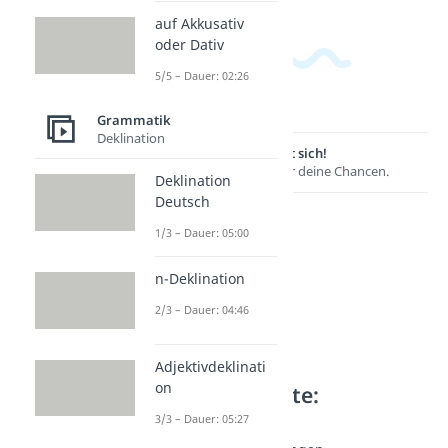
auf Akkusativ
oder Dativ
5/5 – Dauer: 02:26
Grammatik
Deklination
Lernen lohnt sich!
Entdecke hier deine Chancen.
Deklination
Deutsch
1/3 – Dauer: 05:00
n-Deklination
2/3 – Dauer: 04:46
Adjektivdeklinati
on
Weitere Inhalte:
Grammatik
3/3 – Dauer: 05:27