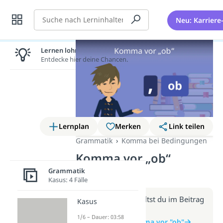
Suche
Neu: Karriere
Lernen lohnt sich!
Entdecke hier deine Chancen.
Lernplan
Merken
Link teilen
Grammatik
Komma bei Bedingungen
Komma vor „ob“
(Video)
Grammatik
Kasus: 4 Fälle
Weitere Infos erhältst du im Beitrag
Kasus
zum Video
1/6 – Dauer: 03:58
zum Beitrag: Komma vor "ob"