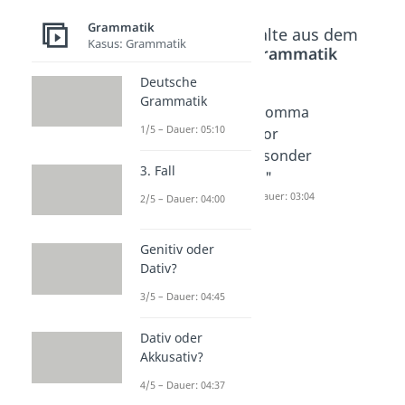
Grammatik
Beliebte Inhalte aus dem
Kasus: Grammatik
Bereich
Grammatik
Deutsche
Grammatik
Komma
Komma
Komma
1/5 – Dauer: 05:10
vor
vor
vor
"wenn"
"aber"
"sonder
3. Fall
Dauer: 03:39
Dauer: 04:02
n"
Dauer: 03:04
2/5 – Dauer: 04:00
Genitiv oder
Dativ?
3/5 – Dauer: 04:45
Dativ oder
Akkusativ?
4/5 – Dauer: 04:37