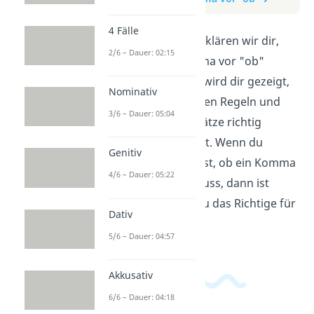
4 Fälle
In diesem Video erklären wir dir,
2/6 – Dauer: 02:15
wann du ein Komma vor "ob"
setzen solltest. Es wird dir gezeigt,
Nominativ
wie du mit einfachen Regeln und
3/6 – Dauer: 05:04
Beispielen deine Sätze richtig
formulieren kannst. Wenn du
Genitiv
immer unsicher bist, ob ein Komma
4/6 – Dauer: 05:22
gesetzt werden muss, dann ist
dieses Video genau das Richtige für
Dativ
dich!
5/6 – Dauer: 04:57
Akkusativ
6/6 – Dauer: 04:18