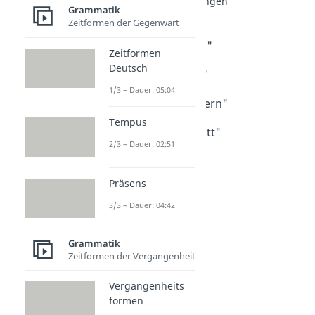
Komma bei Bedingungen
Grammatik
Komma vor "ob"
Zeitformen der Gegenwart
Dauer: 03:45
Komma vor "wenn"
Zeitformen
Dauer: 03:39
Deutsch
Komma vor "aber"
Dauer: 04:02
1/3 – Dauer: 05:04
Komma vor "sondern"
Dauer: 03:04
Tempus
Komma vor "anstatt"
2/3 – Dauer: 02:51
Dauer: 01:49
Präsens
3/3 – Dauer: 04:42
Grammatik
Zeitformen der Vergangenheit
Vergangenheits
formen