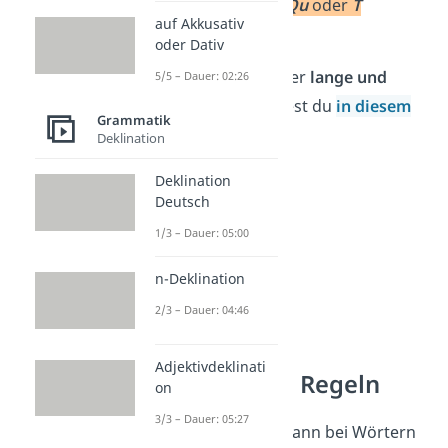
Wort mit
Sch, Sp, Qu
oder
T
auf Akkusativ
beginnt.
oder Dativ
Übrigens:
Alles über
lange und
5/5 – Dauer: 02:26
kurze Vokale
findest du
in diesem
Grammatik
Beitrag!
Deklination
Deklination
Deutsch
1/3 – Dauer: 05:00
n-Deklination
2/3 – Dauer: 04:46
Adjektivdeklinati
Dehnungs-h Regeln
on
3/3 – Dauer: 05:27
Das Dehnungs-h kann bei Wörtern