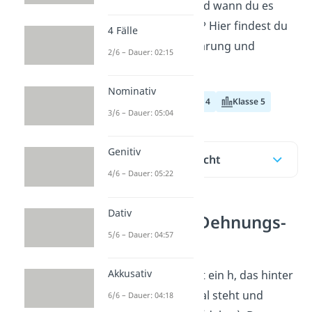
Dehnungs-h
ist und wann du es
verwenden musst? Hier findest du
4 Fälle
eine einfache Erklärung und
2/6 – Dauer: 02:15
Übungsaufgaben!
Nominativ
Klasse 3
Klasse 4
Klasse 5
3/6 – Dauer: 05:04
Genitiv
Inhaltsübersicht
4/6 – Dauer: 05:22
Dativ
Was ist ein Dehnungs-
5/6 – Dauer: 04:57
h?
Akkusativ
Ein
Dehnungs-h
ist ein h, das hinter
einem langen Vokal steht und
6/6 – Dauer: 04:18