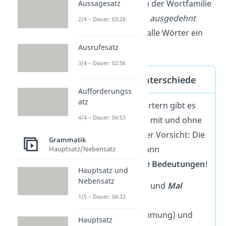
kein stummes h. In der Wortfamilie
Aussagesatz
dehnen, Dehnung, ausgedehnt
2/4 – Dauer: 03:28
erhalten dagegen alle Wörter ein
Dehnungs-h.
Ausrufesatz
3/4 – Dauer: 02:56
Bedeutungsunterschiede
Aufforderungss
atz
Bei manchen Wörtern gibt es
4/4 – Dauer: 04:53
die Schreibweise mit und ohne
Dehnungs-h. Aber Vorsicht: Die
Grammatik
Wörter haben dann
Hauptsatz/Nebensatz
unterschiedliche Bedeutungen
!
Hauptsatz und
Nebensatz
Mahl
(Essen) und
Mal
1/5 – Dauer: 04:33
(Zeitpunkt)
Wahl
(Abstimmung) und
Hauptsatz