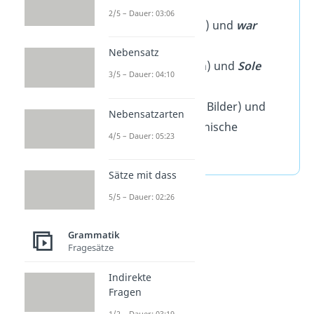
Wal
(Tier)
2/5 – Dauer: 03:06
wahr
(richtig) und
war
(gewesen)
Nebensatz
Sohle
(Schuh) und
Sole
3/5 – Dauer: 04:10
(Salzlösung)
Rahmen
(für Bilder) und
Nebensatzarten
Ramen
(japanische
4/5 – Dauer: 05:23
Nudelsuppe)
Sätze mit dass
5/5 – Dauer: 02:26
Grammatik
Fragesätze
Indirekte
Fragen
1/2 – Dauer: 03:19