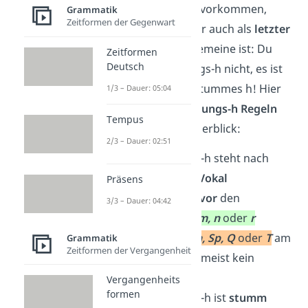
mit
h in der Mitte
vorkommen,
Grammatik
Zeitformen der Gegenwart
steht teilweise aber auch als
letzter
Buchstabe
. Das Gemeine ist: Du
Zeitformen
Deutsch
hörst das Dehnungs-h nicht, es ist
ein sogenanntes stummes h! Hier
1/3 – Dauer: 05:04
siehst du die
Dehnungs-h Regeln
Tempus
noch einmal im Überblick:
2/3 – Dauer: 02:51
Das Dehnungs-h steht nach
einem
langen Vokal
Präsens
Es steht meist
vor
den
3/3 – Dauer: 04:42
Buchstaben
l, m, n
oder
r
Wörter mit
Sch, Sp, Q
oder
T
am
Grammatik
Zeitformen der Vergangenheit
Anfang
haben meist kein
Dehnungs-h
Vergangenheits
formen
Das Dehnungs-h ist
stumm