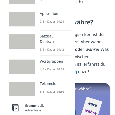
ruht
(Dehnungs-h)
Apposition
Wäre oder währe?
2/5 – Dauer: 04:25
In Sachen Dehnungs-h kennst du
Satzbau
Deutsch
dich jetzt aus, super! Aber wann
schreibst du
wäre
oder
währe
? Was
3/5 – Dauer: 04:42
der Unterschied zwischen
Wortgruppen
den Schreibweisen ist, erfährst du
4/5 – Dauer: 04:39
in unserem
Beitrag
dazu!
Tekamolo
5/5 – Dauer: 03:56
Grammatik
Adverbiale