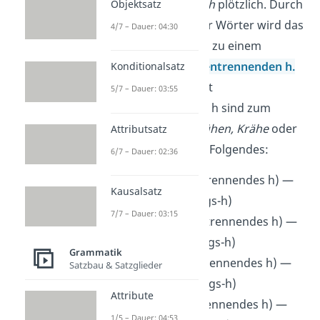
hen)
hörst du das
h
plötzlich. Durch
Objektsatz
das Verlängern der Wörter wird das
4/7 – Dauer: 04:30
stumme h nämlich zu einem
sogenannten
silbentrennenden h
.
Konditionalsatz
Weitere Wörter mit
5/7 – Dauer: 03:55
silbentrennendem h sind zum
Beispiel
gehen, glühen, Krähe
oder
Attributsatz
Ruhe
. Deshalb gilt Folgendes:
6/7 – Dauer: 02:36
gehen
(silbentrennendes h) —
Kausalsatz
geht
(Dehnungs-h)
7/7 – Dauer: 03:15
glühen
(silbentrennendes h) —
glüht
(Dehnungs-h)
Grammatik
Krähe
(silbentrennendes h) —
Satzbau & Satzglieder
kräht
(Dehnungs-h)
Attribute
Ruhe
(silbentrennendes h) —
1/5 – Dauer: 04:53