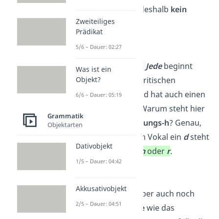
sp
und erhält deshalb
kein
Zweiteiliges
Dehnungs-h
.
Prädikat
5/6 – Dauer: 02:27
Je
d
e
Das
Pronomen
Jede
beginnt
Was ist ein
Objekt?
nicht mit den kritischen
Buchstaben und hat auch einen
6/6 – Dauer: 05:19
langen Vokal. Warum steht hier
Grammatik
also
kein Dehnungs-h
? Genau,
Objektarten
weil hinter dem Vokal ein
d
steht
Dativobjekt
und
kein
l, m, n
oder
r
.
1/5 – Dauer: 04:42
Blume
Akkusativobjekt
Dann gibt es aber auch noch
2/5 – Dauer: 04:51
Ausnahmefälle
wie das