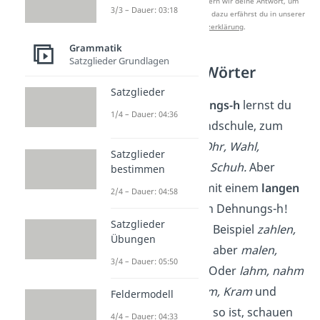
Nach Beantwortung speichern wir deine Antwort, um
3/3 – Dauer: 03:18
Studyflix zu verbessern. Mehr dazu erfährst du in unserer
Datenschutzerklärung
.
Grammatik
Satzglieder Grundlagen
Dehnungs-h Wörter
Satzglieder
Wörter mit Dehnungs-h
lernst du
1/4 – Dauer: 04:36
bereits in der Grundschule, zum
Beispiel
wohnen, Ohr, Wahl,
Satzglieder
dehnen, Zahl
oder
Schuh.
Aber
bestimmen
nicht alle
Wörter mit einem
langen
2/4 – Dauer: 04:58
Vokal
enthalten ein Dehnungs-h!
Satzglieder
Denn es heißt zum Beispiel
zahlen,
Übungen
Fohlen
und
fühlen
, aber
malen,
3/4 – Dauer: 05:50
holen
und
spülen
. Oder
lahm, nahm
und
zahm
aber
kam, Kram
und
Feldermodell
Scham.
Warum das so ist, schauen
4/4 – Dauer: 04:33