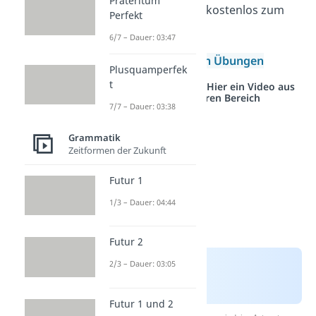
Präteritum
findest du sie hier kostenlos zum
Perfekt
Herunterladen!
6/7 – Dauer: 03:47
Dehnungs-h Übungen
Plusquamperfek
t
Studyflix vernetzt: Hier ein Video aus
einem anderen Bereich
7/7 – Dauer: 03:38
Grammatik
Zeitformen der Zukunft
Futur 1
1/3 – Dauer: 04:44
Futur 2
2/3 – Dauer: 03:05
Futur 1 und 2