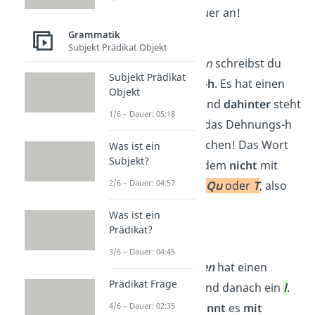
wir uns jetzt genauer an!
Grammatik
füh
l
en
Subjekt Prädikat Objekt
Das
Verb
fü
hlen
schreibst du
Subjekt Prädikat
mit Dehnungs-h
. Es hat einen
Objekt
langen Vokal
und
dahinter
steht
1/6 – Dauer: 05:18
ein
l
. Da passt das Dehnungs-h
perfekt dazwischen! Das Wort
Was ist ein
Subjekt?
beginnt außerdem
nicht
mit
2/6 – Dauer: 04:57
einem
Sch, Sp, Qu
oder
T
, also
ist alles gut.
Was ist ein
Prädikat?
sp
ülen
3/6 – Dauer: 04:45
Das Verb
spülen
hat einen
Prädikat Frage
langen Vokal und danach ein
l
.
Allerdings
beginnt
es
mit
4/6 – Dauer: 02:35