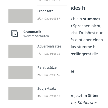
Silbentrennendes h
Fragesatz
Weil das Dehnungs-h ein
stummes
2/2 – Dauer: 03:57
h
ist, hörst du beim Sprechen nicht,
Grammatik
ob es da ist oder nicht. Du hörst nur
Weitere Satzarten
den langen Vokal. Es gibt aber einen
Adverbialsätze
Trick
, mit dem du das stumme h
hören kannst: Du
verlängerst
die
1/7 – Dauer: 05:35
Wörter!
Relativsätze
Schuh — Schuhe
2/7 – Dauer: 03:55
Kuh — Kühe
steht — stehen
Subjektsatz
Wenn du die Wörter jetzt
in Silben
3/7 – Dauer: 04:17
aussprichst
(Schu-he, Kü-he, ste-