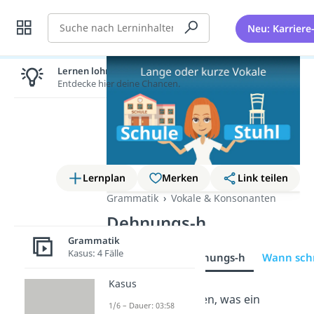
Suche
Neu: Karriere
Lernen lohnt sich!
Entdecke hier deine Chancen.
Lernplan
Merken
Link teilen
Grammatik
Vokale & Konsonanten
Dehnungs-h
Grammatik
Kasus: 4 Fälle
Übersicht
Dehnungs-h
Wann sch
Kasus
Du möchtest wissen, was ein
1/6 – Dauer: 03:58