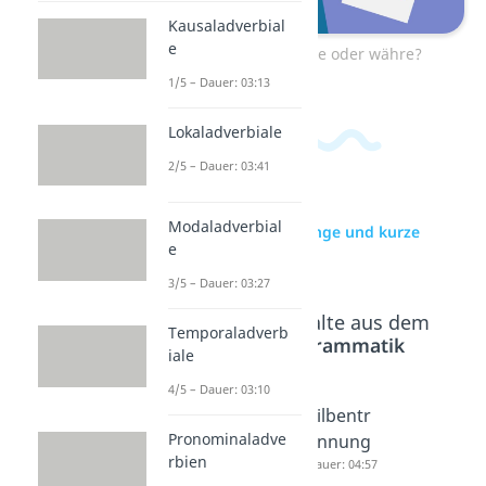
Kausaladverbial
e
zum Video: wäre oder währe?
1/5 – Dauer: 03:13
Lokaladverbiale
2/5 – Dauer: 03:41
Modaladverbial
zur Videoseite: Lange und kurze
e
Vokale
3/5 – Dauer: 03:27
Beliebte Inhalte aus dem
Temporaladverb
Bereich
Grammatik
iale
4/5 – Dauer: 03:10
Doppelk
Was
Silbentr
Pronominaladve
onsona
sind
ennung
rbien
nten
Silben?
Dauer: 04:57