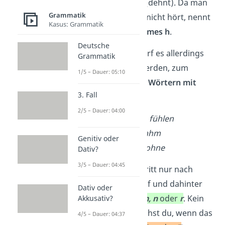
diesen verlängert (dehnt). Da man
Grammatik
es beim Sprechen nicht hört, nennt
Kasus: Grammatik
man es auch
stummes h
.
Deutsche
Beim Schreiben darf es allerdings
Grammatik
nicht vergessen werden, zum
1/5 – Dauer: 05:10
Beispiel bei diesen
Wörtern mit
3. Fall
Dehnungs-h:
2/5 – Dauer: 04:00
zahlen, Fohlen, fühlen
lahm, nahm, zahm
Genitiv oder
Zähne, Lehne, ohne
Dativ?
3/5 – Dauer: 04:45
Das Dehnungs-h tritt nur nach
langen Vokalen
auf und dahinter
Dativ oder
steht meist ein
l, m, n
oder
r
. Kein
Akkusativ?
Dehnungs-h brauchst du, wenn das
4/5 – Dauer: 04:37