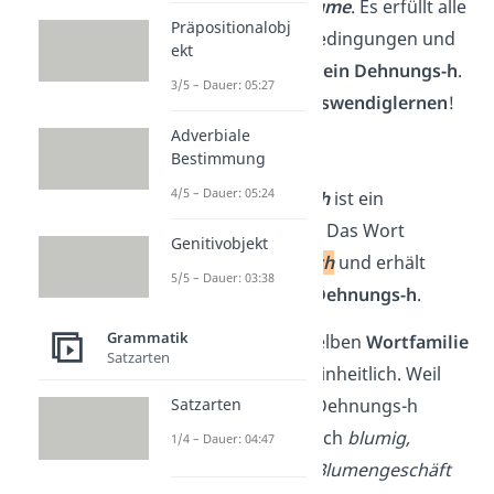
Substantiv
Blume
. Es erfüllt alle
Präpositionalobj
geforderten Bedingungen und
ekt
hat trotzdem
kein Dehnungs-h
.
3/5 – Dauer: 05:27
Da hilft nur
Auswendiglernen
!
Adverbiale
Bestimmung
Sch
u
h
4/5 – Dauer: 05:24
Auch der
Schuh
ist ein
Ausnahmefall
: Das Wort
Genitivobjekt
beginnt mit
Sch
und erhält
5/5 – Dauer: 03:38
trotzdem
ein
Dehnungs-h
.
Grammatik
Tipp
:
Wörter derselben
Wortfamilie
Satzarten
sind in der Regel einheitlich. Weil
man
Blume
ohne Dehnungs-h
Satzarten
schreibt, haben auch
blumig,
1/4 – Dauer: 04:47
unverblümt
oder
Blumengeschäft