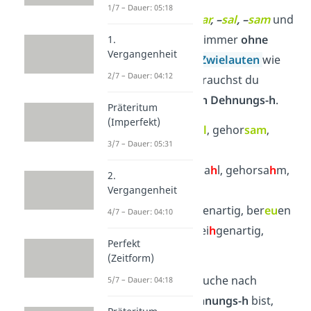
1/7 – Dauer: 05:18
Die
Nachsilben
–
bar
, –
sal
, –
sam
und
–
tum
schreibst du immer
ohne
1.
Vergangenheit
stummes h. Nach
Zwielauten
wie
2/7 – Dauer: 04:12
au
,
äu
,
ei
und
eu
brauchst du
meistens auch
kein
Dehnungs-h
.
Präteritum
(Imperfekt)
✓
ess
bar
, Schick
sal
, gehor
sam
,
3/7 – Dauer: 05:31
Reich
tum
✗
essba
h
r, Schicksa
h
l, gehorsa
h
m,
2.
Reichtu
h
m
Vergangenheit
✓
S
au
, Br
äu
ne,
ei
genartig, ber
eu
en
4/7 – Dauer: 04:10
✗
Sau
h
, Bräu
h
ne, ei
h
genartig,
Perfekt
bereu
h
en
(Zeitform)
Wenn du auf der Suche nach
5/7 – Dauer: 04:18
Übungen zum Dehnungs-h
bist,