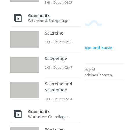
Dauer: 03:34
Dauer: 04:39
5/5 – Dauer: 04:27
Grammatik
Satzreihe & Satzgefüge
Satzreihe
1/3 – Dauer: 02:35
zur Videoseite: Lange und kurze
Vokale
Satzgefüge
2/3 – Dauer: 02:47
Lernen lohnt sich!
Entdecke hier deine Chancen.
Satzreihe und
Satzgefüge
3/3 – Dauer: 05:34
Grammatik
Wortarten: Grundlagen
Wortarten