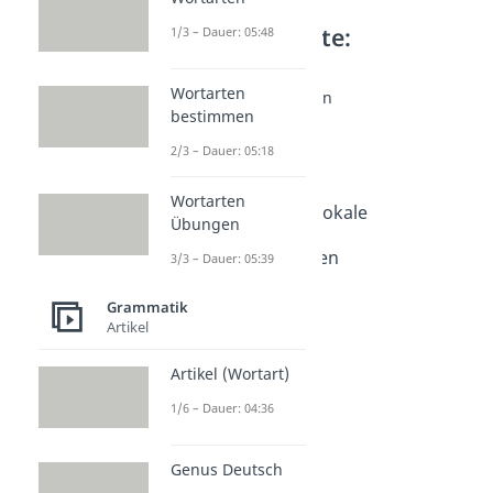
Weitere Inhalte:
1/3 – Dauer: 05:48
Grammatik
Wortarten
Vokale & Konsonanten
bestimmen
Vokale
Dauer: 03:47
2/3 – Dauer: 05:18
Konsonanten
Dauer: 02:58
Wortarten
Lange und kurze Vokale
Übungen
Dauer: 05:16
Doppelkonsonanten
3/3 – Dauer: 05:39
Dauer: 03:34
Grammatik
Artikel
Artikel (Wortart)
1/6 – Dauer: 04:36
Genus Deutsch