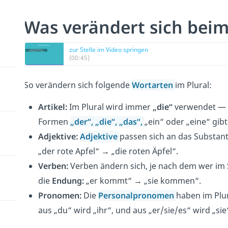
Was verändert sich beim
zur Stelle im Video springen
(00:45)
So verändern sich folgende
Wortarten
im Plural:
Artikel:
Im Plural wird immer
„die“
verwendet — 
Formen
„der“, „die“, „das“,
„ein“ oder „eine“ gibt
Adjektive:
Adjektive
passen sich an das Substanti
„der rote Apfel“
→
„die roten Äpfel“.
Verben:
Verben ändern sich, je nach dem wer im S
die
Endung:
„er kommt“
→
„sie kommen“.
Pronomen:
Die
Personalpronomen
haben im Plu
aus „du“ wird „ihr“, und aus „er/sie/es“ wird „sie