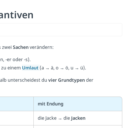
antiven
s zwei
Sachen
verändern:
en, -er oder -s).
h zu einem
Umlaut
(a
→
ä, o
→
ö, u
→
ü).
alb unterscheidest du
vier Grundtypen
der
mit Endung
die Jacke
→
die
Jacken