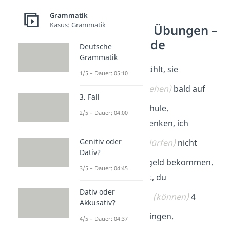
Grammatik
Kasus: Grammatik
Konjunktiv I Übungen –
indirekte Rede
Deutsche
Grammatik
Sie hat mir erzählt, sie
1/5 – Dauer: 05:10
gehe
(gehen)
bald auf
3. Fall
eine andere Schule.
2/5 – Dauer: 04:00
Meine Eltern denken, ich
Genitiv oder
dürfe
(dürfen)
nicht
Dativ?
mehr Taschengeld bekommen.
3/5 – Dauer: 04:45
Felix behauptet, du
Dativ oder
könnest
(können)
4
Akkusativ?
Meter weit springen.
4/5 – Dauer: 04:37