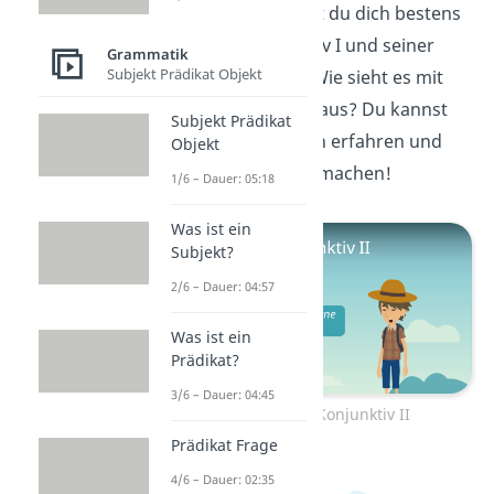
Super, jetzt kennst du dich bestens
mit dem Konjunktiv I und seiner
Grammatik
Subjekt Prädikat Objekt
Anwendung aus. Wie sieht es mit
dem Konjunktiv II aus? Du kannst
Subjekt Prädikat
hier
mehr über ihn erfahren und
Objekt
weitere
Übungen
machen!
1/6 – Dauer: 05:18
Was ist ein
Subjekt?
2/6 – Dauer: 04:57
Was ist ein
Prädikat?
3/6 – Dauer: 04:45
Zum Video: Konjunktiv II
Prädikat Frage
4/6 – Dauer: 02:35