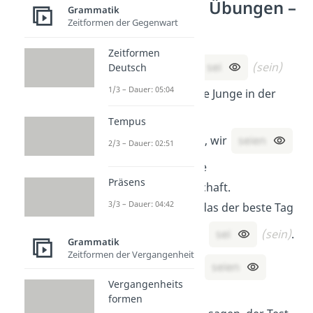
Konjunktiv I Übungen –
Grammatik
sein
Zeitformen der Gegenwart
Zeitformen
Tim meint, er
sei
(sein)
Deutsch
1/3 – Dauer: 05:04
der sportlichste Junge in der
Klasse.
Tempus
Wir behaupten, wir
seien
2/3 – Dauer: 02:51
(sein)
die beste
Präsens
Fußballmannschaft.
3/3 – Dauer: 04:42
Sie sagt, dass das der beste Tag
in ihrem Leben
sei
(sein)
.
Grammatik
Zeitformen der Vergangenheit
Sie sagten, sie
seien
Vergangenheits
(sein)
reich.
formen