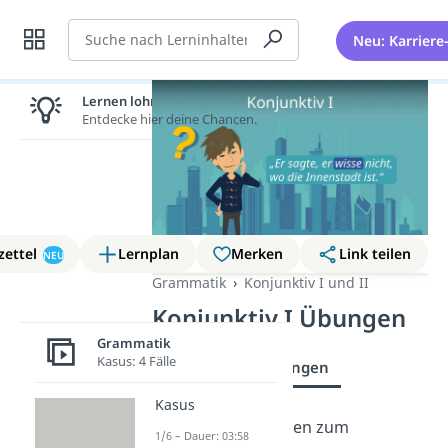
Suche
Neu: Karriere
Lernen lohnt sich!
Entdecke hier deine Chancen.
zettel
Lernplan
Merken
Link teilen
NEU
Grammatik
Konjunktiv I und II
Konjunktiv I Übungen
Grammatik
Kasus: 4 Fälle
Erklärung
Übungen
Kasus
Willst du dein Wissen zum
1/6 – Dauer: 03:58