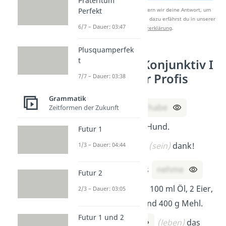
Präteritum
Perfekt
Nach Beantwortung speichern wir deine Antwort, um
Studyflix zu verbessern. Mehr dazu erfährst du in unserer
6/7 – Dauer: 03:47
Datenschutzerklärung
.
Plusquamperfek
t
Gemischte Konjunktiv I
Übungen für Profis
7/7 – Dauer: 03:38
Grammatik
Er glaubt, sie
habe
Zeitformen der Zukunft
(haben)
einen Hund.
Futur 1
Gott
sei
(sein)
dank!
1/3 – Dauer: 04:44
Für die Muffins
nehme
Futur 2
(nehmen)
man 100 ml Öl, 2 Eier,
2/3 – Dauer: 03:05
100 g Zucker und 400 g Mehl.
Futur 1 und 2
Hoch
lebe
(leben)
das