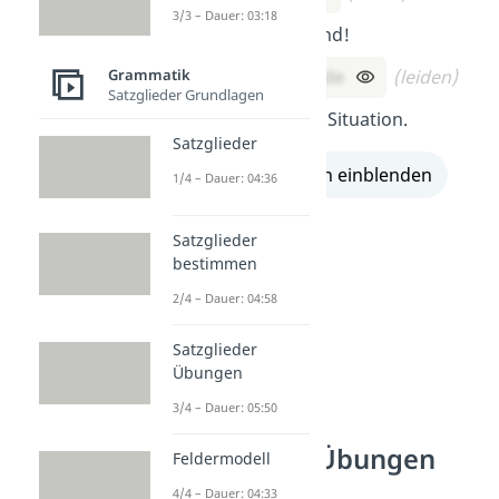
3/3 – Dauer: 03:18
Geburtstagskind!
Er sagt, er
leide
(leiden)
Grammatik
Satzglieder Grundlagen
sehr unter der Situation.
Satzglieder
alle Lösungen einblenden
1/4 – Dauer: 04:36
Satzglieder
bestimmen
2/4 – Dauer: 04:58
Satzglieder
Übungen
3/4 – Dauer: 05:50
Konjunktiv Übungen
Feldermodell
4/4 – Dauer: 04:33