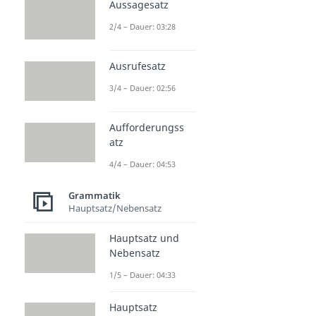
Konjunktiv II
Aussagesatz
Dauer: 02:54
2/4 – Dauer: 03:28
Indirekte Rede
Dauer: 05:09
Ausrufesatz
3/4 – Dauer: 02:56
Aufforderungss
atz
4/4 – Dauer: 04:53
Grammatik
Hauptsatz/Nebensatz
Hauptsatz und
Nebensatz
1/5 – Dauer: 04:33
Hauptsatz