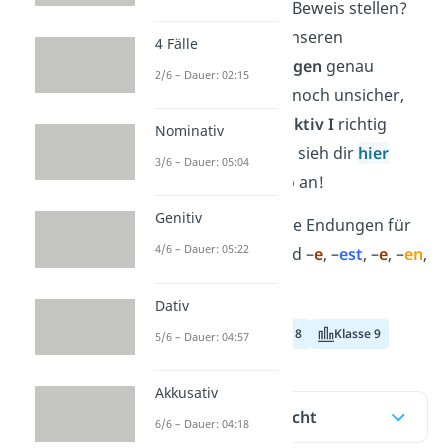
Konjunktiv I unter Beweis stellen?
Dann bist du bei unseren
4 Fälle
Konjunktiv I Übungen
genau
2/6 – Dauer: 02:15
richtig! Bist du dir noch unsicher,
wie du den
Konjunktiv I
richtig
Nominativ
verwendest? Dann sieh dir
hier
3/6 – Dauer: 05:04
zuerst unser Video an!
Genitiv
Zur Erinnerung: Die Endungen für
4/6 – Dauer: 05:22
den Konjunktiv sind –
e
, –
est
, –
e
, –
en
,
–
et
und –
en
.
Dativ
Klasse 7
Klasse 8
Klasse 9
5/6 – Dauer: 04:57
Akkusativ
Inhaltsübersicht
6/6 – Dauer: 04:18