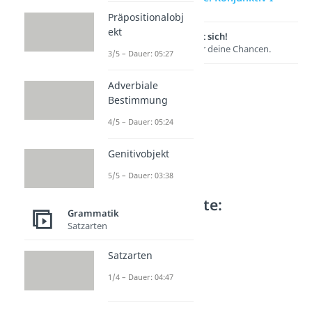
Präpositionalobj
ekt
Lernen lohnt sich!
Entdecke hier deine Chancen.
3/5 – Dauer: 05:27
Adverbiale
Bestimmung
4/5 – Dauer: 05:24
Genitivobjekt
5/5 – Dauer: 03:38
Weitere Inhalte:
Grammatik
Grammatik
Satzarten
Konjunktiv I und II
Satzarten
Konjunktiv I und II
Dauer: 04:17
1/4 – Dauer: 04:47
Konjunktiv I
Dauer: 03:23