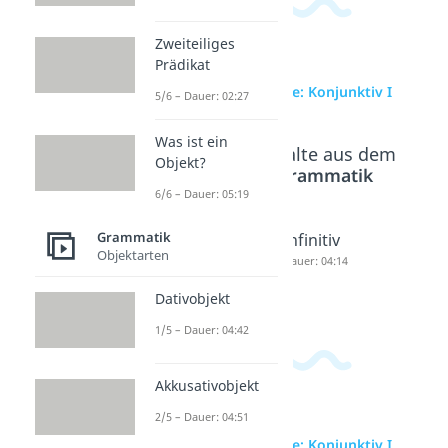
Zweiteiliges
Prädikat
zur Videoseite: Konjunktiv I
5/6 – Dauer: 02:27
Was ist ein
Beliebte Inhalte aus dem
Objekt?
Bereich
Grammatik
6/6 – Dauer: 05:19
Grammatik
Konjunk
Indirekt
Infinitiv
Objektarten
tiv II
e Rede
Dauer: 04:14
Dauer: 02:54
Dauer: 05:09
Dativobjekt
1/5 – Dauer: 04:42
Akkusativobjekt
2/5 – Dauer: 04:51
zur Videoseite: Konjunktiv I