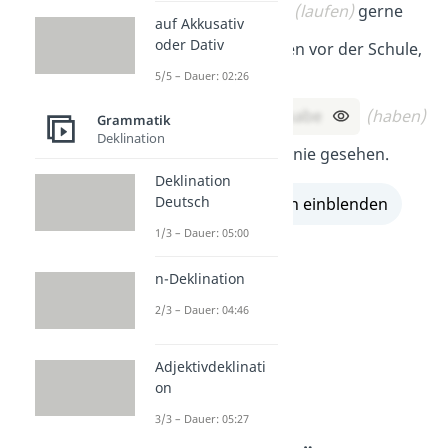
Er
laufe
(laufen)
gerne
auf Akkusativ
oder Dativ
ein paar Runden vor der Schule,
sagt er.
5/5 – Dauer: 02:26
Sie sagt, sie
habe
(haben)
Grammatik
Deklination
so etwas noch nie gesehen.
Deklination
Deutsch
alle Lösungen einblenden
1/3 – Dauer: 05:00
n-Deklination
2/3 – Dauer: 04:46
Adjektivdeklinati
on
3/3 – Dauer: 05:27