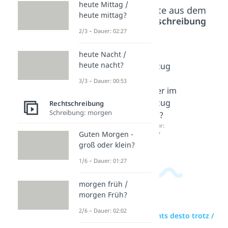
heute Mittag /
Beliebte Inhalte aus dem
heute mittag?
Bereich
Rechtschreibung
2/3 – Dauer: 02:27
zugute
infolge
in
heute Nacht /
heute nacht?
rletzt /
dessen
Bezug
zu
oder
auf
3/3 – Dauer: 00:53
guter
infolge
oder im
Letzt?
dessen
Bezug
Rechtschreibung
Schreibung: morgen
Dauer:
?
auf?
02:17
Dauer:
Dauer:
Guten Morgen -
02:58
01:07
groß oder klein?
1/6 – Dauer: 01:27
morgen früh /
morgen Früh?
2/6 – Dauer: 02:02
zur Videoseite: nichts desto trotz /
nichtsdestotrotz?