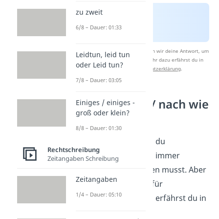
zu zweit
6/8 – Dauer: 01:33
Nach Beantwortung speichern wir deine Antwort, um
Leidtun, leid tun
Studyflix zu verbessern. Mehr dazu erfährst du in
oder Leid tun?
unserer
Datenschutzerklärung
.
7/8 – Dauer: 03:05
nachwievor / nach wie
Einiges / einiges -
groß oder klein?
vor?
8/8 – Dauer: 01:30
Jetzt weißt du, dass du
Rechtschreibung
„
nichtsdestotrotz
“ immer
Zeitangaben Schreibung
zusammenschreiben musst. Aber
Zeitangaben
gilt die Regel auch für
1/4 – Dauer: 05:10
„
nachwievor
“? Das erfährst du in
diesem
Video!