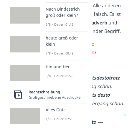
immer zusammen
.
Alle anderen
Nach Bindestrich
Schreibweisen sind falsch. Es ist
groß oder klein?
nämlich ein
Kausaladverb
und
6/8 – Dauer: 01:15
damit ein feststehender Begriff.
heute groß oder
✓
nichtsdestotrotz
klein
✗
nichts desto trotz
7/8 – Dauer: 00:49
Beispiele:
Hin und Her
8/8 – Dauer: 01:26
✓
Es war kalt,
nichtsdestotrotz
war der Spaziergang schön.
Rechtschreibung
✗
Es war kalt,
nichts desto
Großgeschriebene Ausdrücke
trotz
war der Spaziergang schön.
Alles Gute
1/7 – Dauer: 02:28
nichtsdestotrotz —
Synonyme