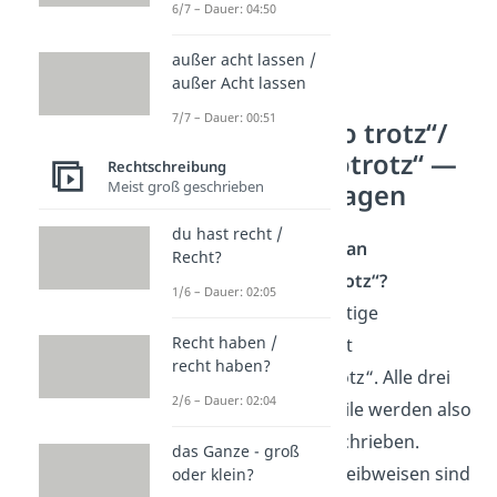
6/7 – Dauer: 04:50
außer acht lassen /
außer Acht lassen
7/7 – Dauer: 00:51
„nichts desto trotz“/
„nichtsdestotrotz“ —
Rechtschreibung
Meist groß geschrieben
häufigste Fragen
du hast recht /
Wie schreibt man
Recht?
„nichtsdestotrotz“?
1/6 – Dauer: 02:05
Die einzige richtige
Recht haben /
Schreibweise ist
recht haben?
„nichtsdestotrotz“. Alle drei
2/6 – Dauer: 02:04
Wortbestandteile werden also
zusammengeschrieben.
das Ganze - groß
Getrennte Schreibweisen sind
oder klein?