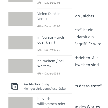
immer falsch.
3/6 – Dauer: 02:06
Vielen Dank im
Wie schreibt man „nichts
Voraus
desto trotz“?
4/6 – Dauer: 01:06
„Nichtsdestotrotz“ ist ein
Kausalverb und damit ein
im Voraus - groß
oder klein?
feststehender Begriff. Er wird
5/6 – Dauer: 02:25
immer
zusammengeschrieben. Alle
bei weitem / bei
anderen Schreibweisen sind
Weitem?
falsch.
6/6 – Dauer: 00:51
Rechtschreibung
Wie wird „nichts desto trotz“
Kleingeschriebene Ausdrücke
geschrieben?
herzlich
Für die richtige
willkommen oder
Rechtschreibung des Wortes