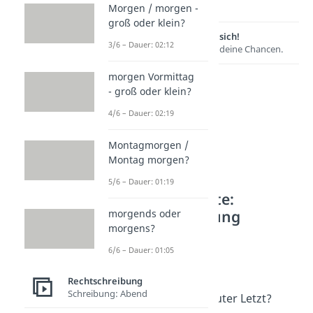
Morgen / morgen -
groß oder klein?
Lernen lohnt sich!
3/6 – Dauer: 02:12
Entdecke hier deine Chancen.
morgen Vormittag
- groß oder klein?
4/6 – Dauer: 02:19
Montagmorgen /
Montag morgen?
5/6 – Dauer: 01:19
Weitere Inhalte:
Rechtschreibung
morgends oder
morgens?
Lange Floskeln
6/6 – Dauer: 01:05
nichts desto trotz /
nichtsdestotrotz?
Rechtschreibung
Dauer: 01:01
Schreibung: Abend
zuguterletzt / zu guter Letzt?
Dauer: 02:17