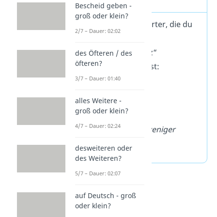
Bescheid geben -
groß oder klein?
Es gibt einige Wörter, die du
2/7 – Dauer: 02:02
anstelle von
„nichtsdestotrotz“
des Öfteren / des
öfteren?
verwenden kannst:
3/7 – Dauer: 01:40
trotzdem
alles Weitere -
t
rotz alledem
groß oder klein?
dennoch
4/7 – Dauer: 02:24
nichtsdestoweniger
doch
desweiteren oder
des Weiteren?
5/7 – Dauer: 02:07
auf Deutsch - groß
oder klein?