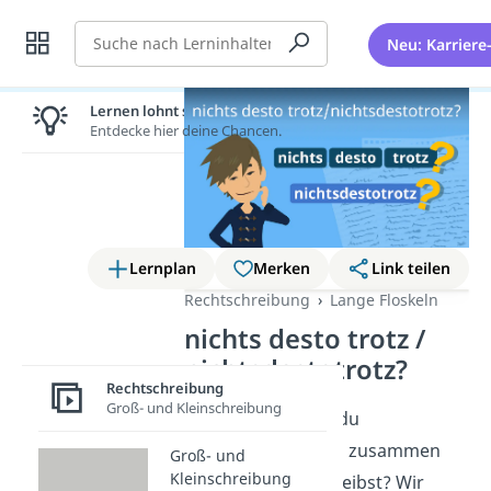
Suche
Neu: Karriere
Lernen lohnt sich!
Entdecke hier deine Chancen.
Lernplan
Merken
Link teilen
Rechtschreibung
Lange Floskeln
nichts desto trotz /
nichtsdestotrotz?
Rechtschreibung
Groß- und Kleinschreibung
Du fragst dich, ob du
„
nichtsdestotrotz
“ zusammen
Groß- und
Kleinschreibung
oder getrennt schreibst? Wir