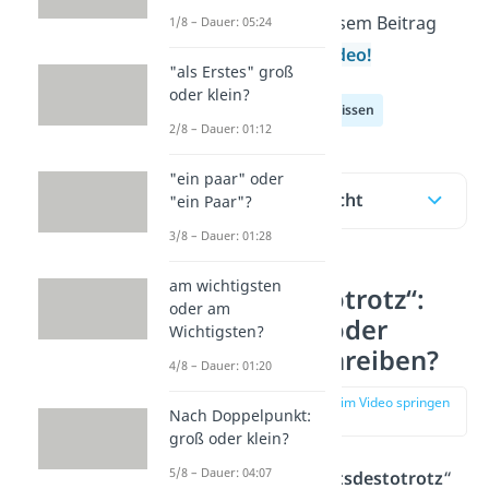
zeigen es dir in diesem Beitrag
1/8 – Dauer: 05:24
und in unserem
Video!
"als Erstes" groß
oder klein?
Deutsch Allgemeinwissen
2/8 – Dauer: 01:12
"ein paar" oder
Inhaltsübersicht
"ein Paar"?
3/8 – Dauer: 01:28
am wichtigsten
„nichtsdestotrotz“:
oder am
zusammen oder
Wichtigsten?
getrennt schreiben?
4/8 – Dauer: 01:20
zur Stelle im Video springen
Nach Doppelpunkt:
(00:15)
groß oder klein?
5/8 – Dauer: 04:07
Du schreibst „
nichtsdestotrotz
“