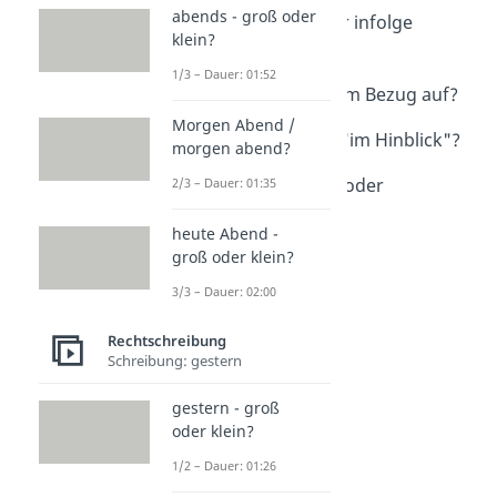
abends - groß oder
infolgedessen oder infolge
klein?
dessen?
Dauer: 02:58
1/3 – Dauer: 01:52
in Bezug auf oder im Bezug auf?
Dauer: 01:07
Morgen Abend /
"in Hinblick" oder "im Hinblick"?
morgen abend?
Dauer: 01:04
von statten gehen oder
2/3 – Dauer: 01:35
vonstattengehen?
heute Abend -
Dauer: 02:02
groß oder klein?
3/3 – Dauer: 02:00
Rechtschreibung
Schreibung: gestern
gestern - groß
oder klein?
1/2 – Dauer: 01:26