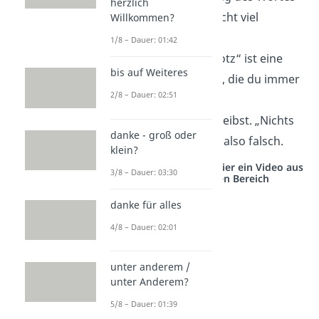
herzlich
musst du dir nicht viel
Willkommen?
merken.
1/8 – Dauer: 01:42
„Nichtsdestotrotz“ ist eine
bis auf Weiteres
feste Wendung, die du immer
2/8 – Dauer: 02:51
klein– und
zusammenschreibst. „Nichts
danke - groß oder
desto trotz“ ist also falsch.
klein?
Studyflix vernetzt: Hier ein Video aus
3/8 – Dauer: 03:30
einem anderen Bereich
danke für alles
4/8 – Dauer: 02:01
unter anderem /
unter Anderem?
5/8 – Dauer: 01:39