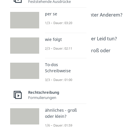
Feststehende Ausdrücke
danke für alles
Dauer: 02:01
per se
unter anderem / unter Anderem?
Dauer: 01:39
1/3 – Dauer: 03:20
zu zweit
Dauer: 01:33
Leidtun, leid tun oder Leid tun?
wie folgt
Dauer: 03:05
2/3 – Dauer: 02:11
Einiges / einiges - groß oder
klein?
Dauer: 01:30
To-dos
Schreibweise
3/3 – Dauer: 01:00
Rechtschreibung
Formulierungen
ähnliches - groß
oder klein?
1/6 – Dauer: 01:59