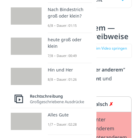
Nach Bindestrich
groß oder klein?
unter anderem —
6/8 – Dauer: 01:15
richtige Schreibweise
heute groß oder
klein
zur Stelle im Video springen
(00:17)
7/8 – Dauer: 00:49
Der Ausdruck „
unter anderem
“
Hin und Her
wird immer
getrennt
und
8/8 – Dauer: 01:26
kleingeschrieben
.
Rechtschreibung
Großgeschriebene Ausdrücke
Richtig
✓
Falsch
✗
Alles Gute
unter
unter
1/7 – Dauer: 02:28
anderem
Anderem
unteranderem