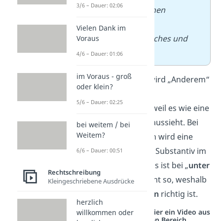
3/6 – Dauer: 02:06
viele leckere Sachen
mit,
unter
Vielen Dank im
anderem
Sandwiches und
Voraus
Obst.
4/6 – Dauer: 01:06
im Voraus - groß
Übrigens:
Häufig wird „Anderem“
oder klein?
fälschlicherweise
5/6 – Dauer: 02:25
großgeschrieben, weil es wie eine
Substantivierung
aussieht. Bei
bei weitem / bei
Weitem?
Substantivierungen wird eine
andere Wortart als Substantiv im
6/6 – Dauer: 00:51
Satz verwendet. Das ist bei „
unter
Rechtschreibung
anderem
“ aber nicht so, weshalb
Kleingeschriebene Ausdrücke
es
kleingeschrieben
richtig ist.
herzlich
Studyflix vernetzt: Hier ein Video aus
willkommen oder
einem anderen Bereich