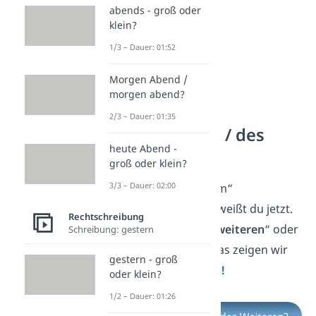
abends - groß oder
klein?
1/3 – Dauer: 01:52
Morgen Abend /
morgen abend?
2/3 – Dauer: 01:35
desweiteren / des
heute Abend -
Weiteren?
groß oder klein?
3/3 – Dauer: 02:00
Wie „unter anderem“
geschrieben wird, weißt du jetzt.
Rechtschreibung
Aber heißt es „
desweiteren
“ oder
Schreibung: gestern
„
des Weiteren
“? Das zeigen wir
gestern - groß
dir in diesem
Video!
oder klein?
1/2 – Dauer: 01:26