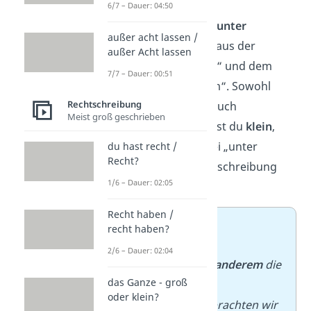
6/7 – Dauer: 04:50
Die Formulierung „
unter
außer acht lassen /
anderem
“ besteht aus der
außer Acht lassen
Präposition
„unter“ und dem
7/7 – Dauer: 00:51
Zahlwort
„anderem“. Sowohl
Rechtschreibung
Präpositionen als auch
Meist groß geschrieben
Zahlwörter schreibst du
klein
,
deshalb ist auch bei „unter
du hast recht /
Recht?
anderem“ die Kleinschreibung
1/6 – Dauer: 02:05
richtig.
Recht haben /
➡️
Beispiele:
recht haben?
– Isaac Newton
2/6 – Dauer: 02:04
entdeckte
unter anderem
die
das Ganze - groß
Schwerkraft.
oder klein?
– Beim Picknick brachten wir