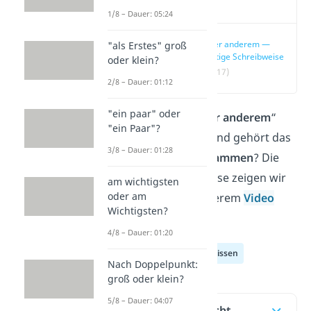
Video
1/8 – Dauer: 05:24
unter anderem —
"als Erstes" groß
richtige Schreibweise
oder klein?
(00:17)
2/8 – Dauer: 01:12
"ein paar" oder
Schreibst du „
unter anderem
“
"ein Paar"?
groß oder klein
? Und gehört das
3/8 – Dauer: 01:28
getrennt
oder
zusammen
? Die
richtige Schreibweise zeigen wir
am wichtigsten
oder am
dir hier und in unserem
Video
Wichtigsten?
dazu!
4/8 – Dauer: 01:20
Deutsch Allgemeinwissen
Nach Doppelpunkt:
groß oder klein?
5/8 – Dauer: 04:07
Inhaltsübersicht