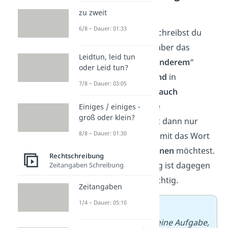
„Andere“
zu zweit
6/8 – Dauer: 01:33
„unter anderem“ schreibst du
zwar immer klein, aber das
Leidtun, leid tun
verwandte Wort „
Anderem
“
oder Leid tun?
kannst du
klein
–
und
in
7/8 – Dauer: 03:05
bestimmten Fällen
auch
großschreiben
. Die
Einiges / einiges -
groß oder klein?
Großschreibung ist dann nur
8/8 – Dauer: 01:30
richtig, wenn du damit das Wort
als Substantiv
betonen
möchtest.
Rechtschreibung
Die Kleinschreibung ist dagegen
Zeitangaben Schreibung
auch hier immer richtig.
Zeitangaben
1/4 – Dauer: 05:10
➡️
Beispiele:
– Das ist nicht meine Aufgabe,