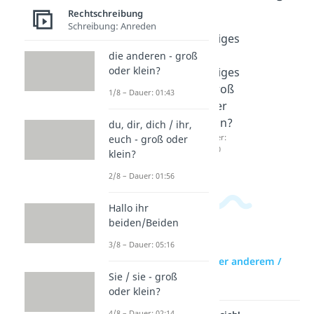
Rechtschreibung
Schreibung: Anreden
zu
Leidtun
Einiges
zweit
, leid
/
die anderen - groß
oder klein?
Dauer:
tun
einiges
01:33
oder
- groß
1/8 – Dauer: 01:43
Leid
oder
tun?
klein?
du, dir, dich / ihr,
Dauer:
Dauer:
euch - groß oder
03:05
01:30
klein?
2/8 – Dauer: 01:56
Hallo ihr
beiden/Beiden
3/8 – Dauer: 05:16
zur Videoseite: unter anderem /
unter Anderem?
Sie / sie - groß
oder klein?
4/8 – Dauer: 02:14