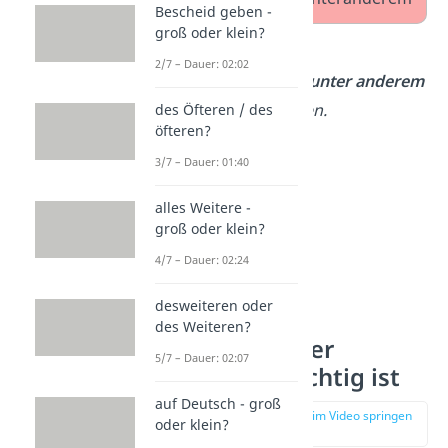
Bescheid geben -
groß oder klein?
Beispiel:
2/7 – Dauer: 02:02
– Wir sind gestern
unter anderem
spazieren gegangen.
des Öfteren / des
öfteren?
3/7 – Dauer: 01:40
alles Weitere -
groß oder klein?
4/7 – Dauer: 02:24
desweiteren oder
des Weiteren?
Warum „unter
5/7 – Dauer: 02:07
anderem“ richtig ist
auf Deutsch - groß
zur Stelle im Video springen
oder klein?
(00:41)