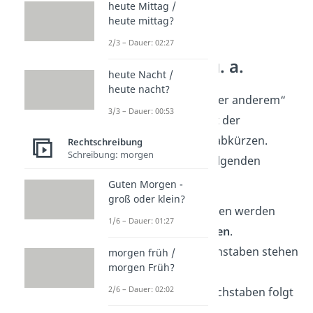
heute Mittag /
heute mittag?
2/3 – Dauer: 02:27
Abkürzung u. a.
heute Nacht /
heute nacht?
Den Ausdruck „unter anderem“
3/3 – Dauer: 00:53
kannst du auch mit der
Abkürzung
„
u. a.
“
abkürzen.
Rechtschreibung
Schreibung: morgen
Dabei gelten die folgenden
Regeln
:
Guten Morgen -
groß oder klein?
Beide Buchstaben werden
1/6 – Dauer: 01:27
kleingeschrieben
.
Die beiden Buchstaben stehen
morgen früh /
morgen Früh?
getrennt
.
2/6 – Dauer: 02:02
Nach jedem Buchstaben folgt
ein
Punkt
.