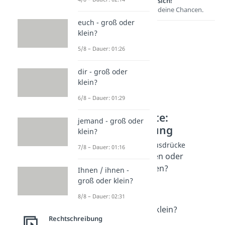
Lernen lohnt sich!
Entdecke hier deine Chancen.
euch - groß oder
klein?
5/8 – Dauer: 01:26
dir - groß oder
klein?
6/8 – Dauer: 01:29
Weitere Inhalte:
jemand - groß oder
Rechtschreibung
klein?
Kleingeschriebene Ausdrücke
7/8 – Dauer: 01:16
herzlich willkommen oder
herzlich Willkommen?
Ihnen / ihnen -
Dauer: 01:42
groß oder klein?
bis auf Weiteres
8/8 – Dauer: 02:31
Dauer: 02:51
danke - groß oder klein?
Rechtschreibung
Dauer: 03:30