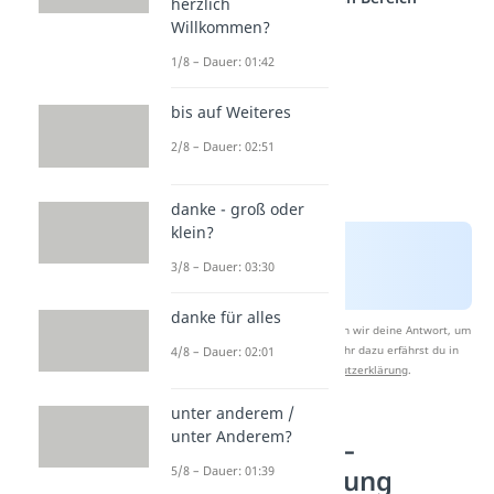
herzlich
Willkommen?
1/8 – Dauer: 01:42
bis auf Weiteres
2/8 – Dauer: 02:51
danke - groß oder
klein?
3/8 – Dauer: 03:30
danke für alles
Nach Beantwortung speichern wir deine Antwort, um
Studyflix zu verbessern. Mehr dazu erfährst du in
4/8 – Dauer: 02:01
unserer
Datenschutzerklärung
.
unter anderem /
unter Anderem?
Ausnahme —
5/8 – Dauer: 01:39
Großschreibung