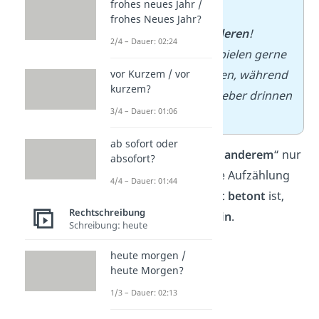
frohes neues Jahr /
sondern die
frohes Neues Jahr?
der
Anderen/anderen
!
2/4 – Dauer: 02:24
– Einige Kinder spielen gerne
draußen im Garten, während
vor Kurzem / vor
kurzem?
Andere/andere
lieber drinnen
3/4 – Dauer: 01:06
spielen.
ab sofort oder
Merke:
Weil „
unter anderem
“ nur
absofort?
eine unvollständige Aufzählung
4/4 – Dauer: 01:44
einleitet, aber
nicht betont
ist,
Rechtschreibung
schreibst du es
klein
.
Schreibung: heute
heute morgen /
heute Morgen?
1/3 – Dauer: 02:13