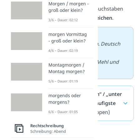
Morgen / morgen -
Zwischen den Buchstaben
groß oder klein?
steht ein
Leerzeichen
.
3/6 – Dauer: 02:12
➡️
Beispiele:
morgen Vormittag
- groß oder klein?
– Ich spreche
u. a.
Deutsch
4/6 – Dauer: 02:19
und Englisch.
– Kauf bitte
u. a.
Mehl und
Montagmorgen /
Zucker.
Montag morgen?
5/6 – Dauer: 01:19
„unter anderem“ / „unter
morgends oder
morgens?
Anderem“ — häufigste
Fragen
(ausklappen)
6/6 – Dauer: 01:05
Rechtschreibung
Schreibung: Abend