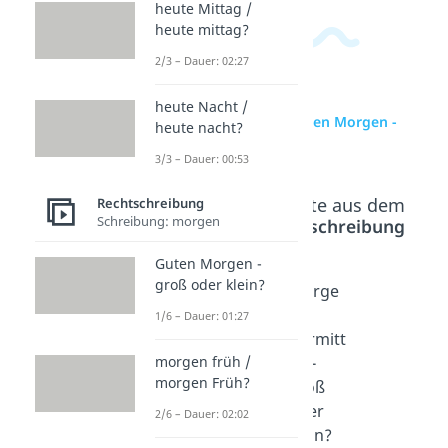
heute Mittag /
heute mittag?
2/3 – Dauer: 02:27
heute Nacht /
zur Videoseite: Guten Morgen -
heute nacht?
groß oder klein?
3/3 – Dauer: 00:53
Beliebte Inhalte aus dem
Rechtschreibung
Schreibung: morgen
Bereich
Rechtschreibung
Guten Morgen -
groß oder klein?
morge
Morge
morge
n früh /
n /
n
1/6 – Dauer: 01:27
morge
morge
Vormitt
n Früh?
n -
ag -
morgen früh /
morgen Früh?
Dauer:
groß
groß
02:02
oder
oder
2/6 – Dauer: 02:02
klein?
klein?