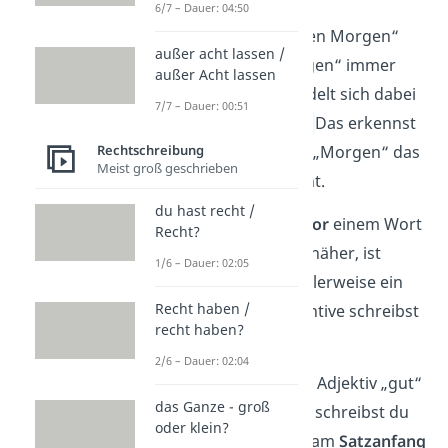
6/7 – Dauer: 04:50
In der Phrase „guten Morgen“
außer acht lassen /
schreibst du „Morgen“ immer
außer Acht lassen
groß
, denn es handelt sich dabei
7/7 – Dauer: 00:51
um ein
Substantiv.
Das erkennst
Rechtschreibung
du daran, dass vor „Morgen“ das
Meist groß geschrieben
Adjektiv
„gut“ steht.
du hast recht /
Steht ein Adjektiv
vor
einem Wort
Recht?
und
beschreibt
es näher, ist
1/6 – Dauer: 02:05
dieses Wort normalerweise ein
Recht haben /
Substantiv. Substantive schreibst
recht haben?
du
immer groß
.
2/6 – Dauer: 02:04
Gut zu wissen:
Das Adjektiv „gut“
das Ganze - groß
in „guten Morgen“ schreibst du
oder klein?
nur groß, wenn es am
Satzanfang