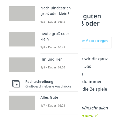
Nach Bindestrich
groß oder klein?
Schreibst du guten
Morgen groß oder
6/8 – Dauer: 01:15
klein?
heute groß oder
klein
zur Stelle im Video springen
(00:14)
7/8 – Dauer: 00:49
Diese Frage können wir dir ganz
Hin und Her
leicht beantworten. Das
8/8 – Dauer: 01:26
„Morgen“ in „guten
Morgen“ schreibst du
immer
Rechtschreibung
Großgeschriebene Ausdrücke
groß
. Sieh dir dazu die Beispiele
an:
Alles Gute
1/7 – Dauer: 02:28
Der Busfahrer wünscht allen
einen guten
Morgen
.
✓