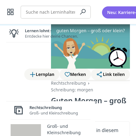
Suche
Neu: Karriere
Lernen lohnt sich!
Entdecke hier deine Chancen.
Lernplan
Merken
Link teilen
Rechtschreibung
Schreibung: morgen
Guten Morgen – groß
oder klein?
Rechtschreibung
Groß- und Kleinschreibung
Groß- und
Wichtige Inhalte in diesem
Kleinschreibung