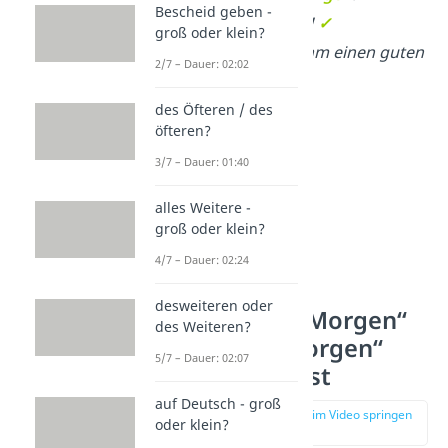
Bescheid geben -
Guten
Morgen
!
✓
groß oder klein?
Sie wünschte ihm einen guten
2/7 – Dauer: 02:02
morgen
.
✗
des Öfteren / des
öfteren?
3/7 – Dauer: 01:40
alles Weitere -
groß oder klein?
4/7 – Dauer: 02:24
desweiteren oder
Warum du „Morgen“
des Weiteren?
in „guten Morgen“
5/7 – Dauer: 02:07
großschreibst
auf Deutsch - groß
zur Stelle im Video springen
oder klein?
(00:30)