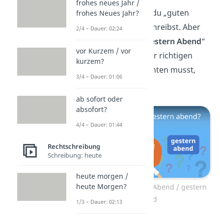
frohes neues Jahr /
Jetzt weißt du, wie du „guten
frohes Neues Jahr?
Morgen“ richtig schreibst. Aber
2/4 – Dauer: 02:24
wie sieht es mit „
gestern Abend
“
vor Kurzem / vor
aus? Was du bei der richtigen
kurzem?
Schreibweise beachten musst,
3/4 – Dauer: 01:06
erfährst du
hier.
ab sofort oder
absofort?
4/4 – Dauer: 01:44
Rechtschreibung
Schreibung: heute
heute morgen /
heute Morgen?
Zum Video: gestern Abend / gestern
abend
1/3 – Dauer: 02:13