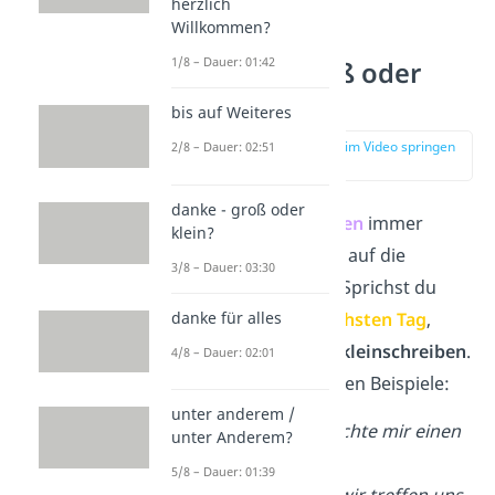
herzlich
Willkommen?
1/8 – Dauer: 01:42
Morgen groß oder
klein?
bis auf Weiteres
zur Stelle im Video springen
2/8 – Dauer: 02:51
(00:54)
danke - groß oder
Du schreibst
Morgen
immer
klein?
groß
, wenn es sich auf die
3/8 – Dauer: 03:30
Tageszeit
bezieht. Sprichst du
danke für alles
allerdings vom
nächsten Tag
,
musst du
morgen
kleinschreiben
.
4/8 – Dauer: 02:01
Vergleiche die beiden Beispiele:
unter anderem /
Der Chef wünschte mir einen
unter Anderem?
guten
Morgen
.
5/8 – Dauer: 01:39
Victor meinte, wir treffen uns