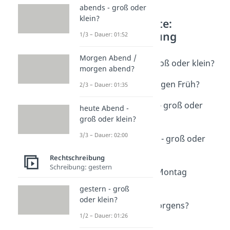
abends - groß oder
klein?
Weitere Inhalte:
Rechtschreibung
1/3 – Dauer: 01:52
Schreibung: morgen
Morgen Abend /
Guten Morgen - groß oder klein?
morgen abend?
Dauer: 01:27
morgen früh / morgen Früh?
2/3 – Dauer: 01:35
Dauer: 02:02
Morgen / morgen - groß oder
heute Abend -
klein?
groß oder klein?
Dauer: 02:12
3/3 – Dauer: 02:00
morgen Vormittag - groß oder
klein?
Rechtschreibung
Dauer: 02:19
Schreibung: gestern
Montagmorgen / Montag
morgen?
gestern - groß
Dauer: 01:19
oder klein?
morgends oder morgens?
1/2 – Dauer: 01:26
Dauer: 01:05