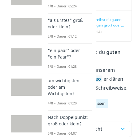
Video
1/8 – Dauer: 05:24
Schreibst du guten
"als Erstes" groß
Morgen groß oder
oder klein?
klein?
(00:14)
2/8 – Dauer: 01:12
"ein paar" oder
Du willst wissen, ob du
guten
"ein Paar"?
Morgen
groß oder
3/8 – Dauer: 01:28
kleinschreibst? In unserem
Beitrag
und im
Video
erklären
am wichtigsten
oder am
wir dir die richtige Schreibweise.
Wichtigsten?
4/8 – Dauer: 01:20
Deutsch Allgemeinwissen
Nach Doppelpunkt:
groß oder klein?
Inhaltsübersicht
5/8 – Dauer: 04:07