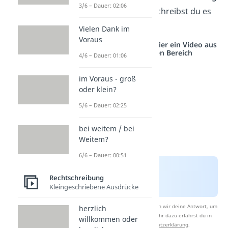
3/6 – Dauer: 02:06
steht. Ansonsten schreibst du es
immer klein.
Vielen Dank im
Voraus
Studyflix vernetzt: Hier ein Video aus
einem anderen Bereich
4/6 – Dauer: 01:06
im Voraus - groß
oder klein?
5/6 – Dauer: 02:25
bei weitem / bei
Weitem?
6/6 – Dauer: 00:51
Rechtschreibung
Kleingeschriebene Ausdrücke
Nach Beantwortung speichern wir deine Antwort, um
herzlich
Studyflix zu verbessern. Mehr dazu erfährst du in
willkommen oder
unserer
Datenschutzerklärung
.