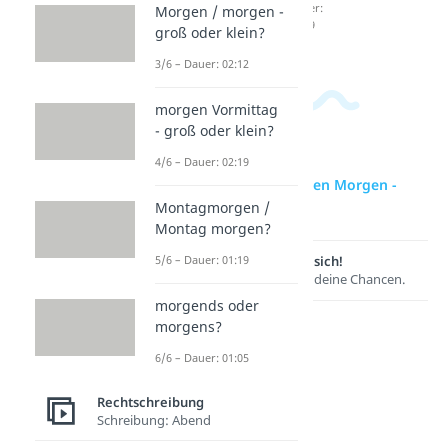
Dauer:
Dauer:
Morgen / morgen -
02:12
02:19
groß oder klein?
3/6 – Dauer: 02:12
morgen Vormittag
- groß oder klein?
4/6 – Dauer: 02:19
zur Videoseite: Guten Morgen -
groß oder klein?
Montagmorgen /
Montag morgen?
Lernen lohnt sich!
5/6 – Dauer: 01:19
Entdecke hier deine Chancen.
morgends oder
morgens?
6/6 – Dauer: 01:05
Rechtschreibung
Schreibung: Abend