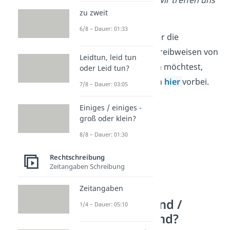
zu zweit
morgen
.
6/8 – Dauer: 01:33
Wenn du mehr über die
verschiedenen Schreibweisen von
Leidtun, leid tun
„morgen“ erfahren möchtest,
oder Leid tun?
dann schau einfach
hier
vorbei.
7/8 – Dauer: 03:05
Einiges / einiges -
groß oder klein?
8/8 – Dauer: 01:30
Rechtschreibung
Zeitangaben Schreibung
Zeitangaben
gestern Abend /
1/4 – Dauer: 05:10
gestern abend?