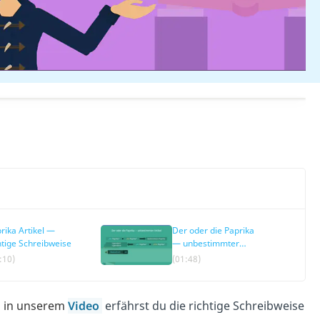
rika Artikel —
Der oder die Paprika
htige Schreibweise
— unbestimmter
Artikel
:10)
(01:48)
 in unserem
Video
erfährst du die richtige Schreibweise