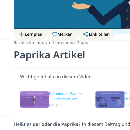
Lernplan
Merken
Link teilen
Rechtschreibung
Schreibung: Tipps
Paprika Artikel
Wichtige Inhalte in diesem Video
Der oder die Paprika
Pap
— einfach erklärt
ric
(00:13)
(01
Heißt es
der oder die Paprika
? In diesem Beitrag
und