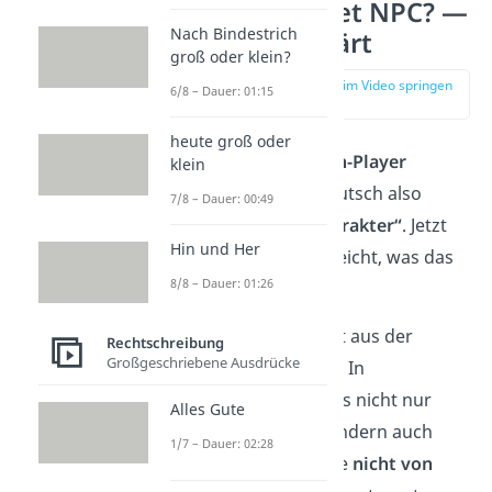
Was bedeutet NPC? —
Nach Bindestrich
einfach erklärt
groß oder klein?
zur Stelle im Video springen
6/8 – Dauer: 01:15
(00:14)
heute groß oder
NPC
steht für
„Non-Player
klein
Character“
, auf deutsch also
7/8 – Dauer: 00:49
„Nicht-Spieler Charakter“
. Jetzt
Hin und Her
fragst du dich vielleicht, was das
8/8 – Dauer: 01:26
genau bedeutet.
Der Begriff stammt aus der
Rechtschreibung
Großgeschriebene Ausdrücke
Videospielbranche. In
Videospielen gibt es nicht nur
Alles Gute
dich als Spieler, sondern auch
1/7 – Dauer: 02:28
andere
Figuren
, die
nicht von