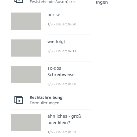
Feststehende Ausdrücke
Jugendworte: Abkürzungen
lmao Abkürzung
per se
Dauer: 02:33
tbh Abkürzung
1/3 – Dauer: 03:20
Dauer: 02:06
NPC
Dauer: 02:45
wie folgt
Sybau
2/3 – Dauer: 02:11
Dauer: 02:21
fml Abkürzung
Dauer: 01:29
To-dos
Schreibweise
3/3 – Dauer: 01:00
Rechtschreibung
Formulierungen
ähnliches - groß
oder klein?
1/6 – Dauer: 01:59