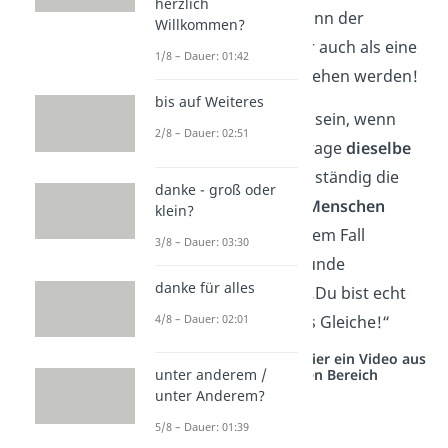
herzlich
fremden Person
kann der
Willkommen?
Ausdruck NPC aber auch als eine
1/8 – Dauer: 01:42
Beleidigung
angesehen werden!
bis auf Weiteres
Ein Beispiel könnte sein, wenn
2/8 – Dauer: 02:51
jemand bei jeder Frage
dieselbe
Antwort
gibt, oder ständig die
danke - groß oder
Meinung anderer Menschen
klein?
übernimmt. In diesem Fall
3/8 – Dauer: 03:30
könnten deine Freunde
danke für alles
scherzhaft sagen: „Du bist echt
4/8 – Dauer: 02:01
ein NPC, immer das Gleiche!“
Studyflix vernetzt: Hier ein Video aus
unter anderem /
einem anderen Bereich
unter Anderem?
5/8 – Dauer: 01:39