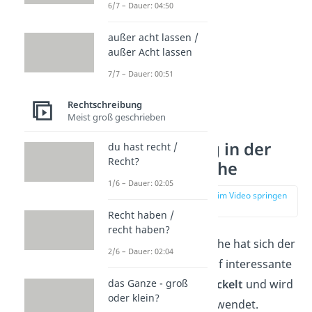
6/7 – Dauer: 04:50
außer acht lassen /
außer Acht lassen
7/7 – Dauer: 00:51
Rechtschreibung
Meist groß geschrieben
Verwendung in der
du hast recht /
Recht?
Jugendsprache
1/6 – Dauer: 02:05
zur Stelle im Video springen
(00:50)
Recht haben /
recht haben?
In der Jugendsprache hat sich der
2/6 – Dauer: 02:04
Ausdruck „
NPC“
auf interessante
Weise
weiterentwickelt
und wird
das Ganze - groß
oder klein?
als Jugendwort verwendet.