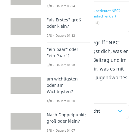
1/8 – Dauer: 05:24
Was bedeutet NPC?
— einfach erklärt
"als Erstes" groß
(00:14)
oder klein?
2/8 – Dauer: 01:12
Bist du über den Begriff
“NPC“
"ein paar" oder
gestolpert und fragst dich, was er
"ein Paar"?
bedeutet? Hier im Beitrag und im
3/8 – Dauer: 01:28
Video
zeigen wir dir, was es mit
der Bedeutung des Jugendwortes
am wichtigsten
oder am
auf sich hat.
Wichtigsten?
4/8 – Dauer: 01:20
Inhaltsübersicht
Nach Doppelpunkt:
groß oder klein?
5/8 – Dauer: 04:07