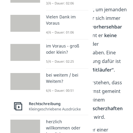
3/6 – Dauer: 02:06
Oft wird er benutzt, um jemanden
Vielen Dank im
zu beschreiben, der sich immer
Voraus
unreflektiert und vorhersehbar
4/6 – Dauer: 01:06
verhält. Dazu scheint er
keine
eigene Meinung
oder
im Voraus - groß
Persönlichkeit zu haben. Eine
oder klein?
andere Umschreibung dafür ist
5/6 – Dauer: 02:25
auch der Begriff
„Mitläufer“
.
bei weitem / bei
Weitem?
Es ist wichtig zu verstehen, dass
dies nicht immer ernst gemeint
6/6 – Dauer: 00:51
ist, sondern oft in einem
Rechtschreibung
humorvollen oder scherzhaften
Kleingeschriebene Ausdrücke
Kontext verwendet wird.
herzlich
willkommen oder
Wichtig
:
Gegenüber einer