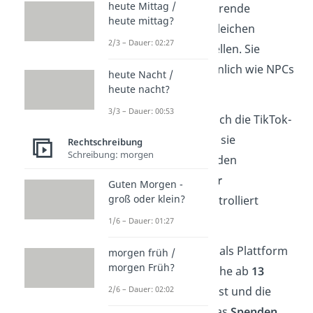
heute Mittag /
und das wiederkehrende
heute mittag?
Aussprechen der gleichen
2/3 – Dauer: 02:27
Satzphrasen vorstellen. Sie
wirken dadurch ähnlich wie NPCs
heute Nacht /
in Videospielen.
heute nacht?
3/3 – Dauer: 00:53
Dabei benehmen sich die TikTok-
Nutzer, als würden sie
Rechtschreibung
Schreibung: morgen
ausschließlich von den
Interaktionen ihrer
Guten Morgen -
groß oder klein?
Zuschauenden
kontrolliert
werden.
1/6 – Dauer: 01:27
Wichtig:
Da TikTok als Plattform
morgen früh /
morgen Früh?
schon für Jugendliche ab
13
Jahren
zugänglich ist und die
2/6 – Dauer: 02:02
„NPC-Challenge“ das
Spenden