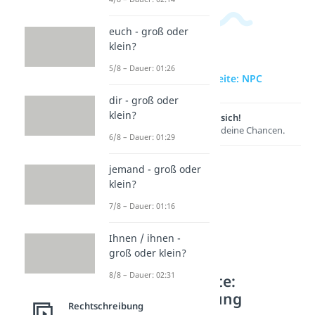
euch - groß oder
klein?
5/8 – Dauer: 01:26
zur Videoseite: NPC
dir - groß oder
klein?
Lernen lohnt sich!
Entdecke hier deine Chancen.
6/8 – Dauer: 01:29
jemand - groß oder
klein?
7/8 – Dauer: 01:16
Ihnen / ihnen -
groß oder klein?
8/8 – Dauer: 02:31
Weitere Inhalte:
Rechtschreibung
Rechtschreibung