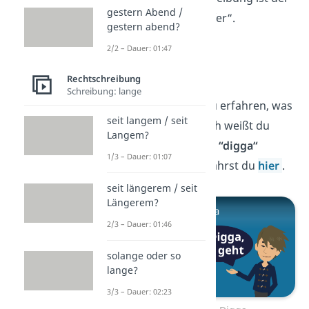
gestern Abend /
Begriff „Mitläufer“.
gestern abend?
2/2 – Dauer: 01:47
Digga
Rechtschreibung
Schreibung: lange
Super, jetzt hast du erfahren, was
seit langem / seit
NPC bedeutet. Doch weißt du
Langem?
auch, was du unter
“digga“
1/3 – Dauer: 01:07
verstehst? Das erfährst du
hier
.
seit längerem / seit
Längerem?
2/3 – Dauer: 01:46
solange oder so
lange?
3/3 – Dauer: 02:23