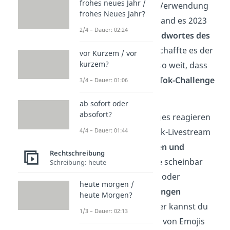
frohes neues Jahr /
Durch die häufige Verwendung
frohes Neues Jahr?
des Begriffs NPC stand es 2023
2/4 – Dauer: 02:24
zur Wahl des
Jugendwortes des
Jahres
. Als Meme schaffte es der
vor Kurzem / vor
kurzem?
Begriff schließlich so weit, dass
eine komplette
TikTok-Challenge
3/4 – Dauer: 01:06
daraus entstand.
ab sofort oder
absofort?
Bei diesen Challenges reagieren
Influencer im TikTok-Livestream
4/4 – Dauer: 01:44
auf
Geldgeschenken und
Rechtschreibung
Spenden
, indem sie scheinbar
Schreibung: heute
vorprogrammierte oder
heute morgen /
stereotype Handlungen
heute Morgen?
ausführen. Darunter kannst du
1/3 – Dauer: 02:13
dir das Nachstellen von Emojis