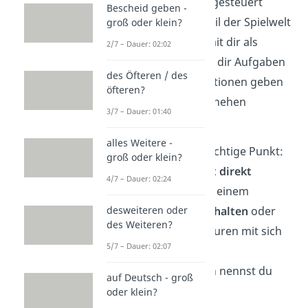
echten Menschen
gesteuert
Bescheid geben -
werden. Sie sind Teil der Spielwelt
groß oder klein?
und interagieren mit dir als
2/7 – Dauer: 02:02
Spieler. Sie können dir Aufgaben
des Öfteren / des
geben, dir Informationen geben
öfteren?
oder das Spielgeschehen
3/7 – Dauer: 01:40
vorantreiben.
alles Weitere -
Aber hier ist der wichtige Punkt:
groß oder klein?
Du kannst sie
nicht direkt
4/7 – Dauer: 02:24
steuern
. Sie folgen einem
vordefinierten Verhalten
oder
desweiteren oder
des Weiteren?
Skript im Spiel
. Figuren mit sich
5/7 – Dauer: 02:07
wiederholenden
Verhaltensmustern nennst du
auf Deutsch - groß
also NPCs.
oder klein?