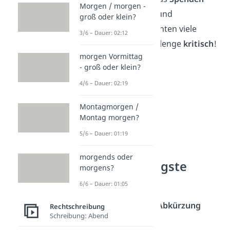
Morgen / morgen -
von Geld belohnt
und
groß oder klein?
incentiviert, betrachten viele
3/6 – Dauer: 02:12
Menschen die Challenge
kritisch
!
morgen Vormittag
- groß oder klein?
4/6 – Dauer: 02:19
Montagmorgen /
Montag morgen?
5/6 – Dauer: 01:19
morgends oder
NPC — häufigste
morgens?
Fragen
6/6 – Dauer: 01:05
Was heißt die Abkürzung
Rechtschreibung
Schreibung: Abend
NPC?