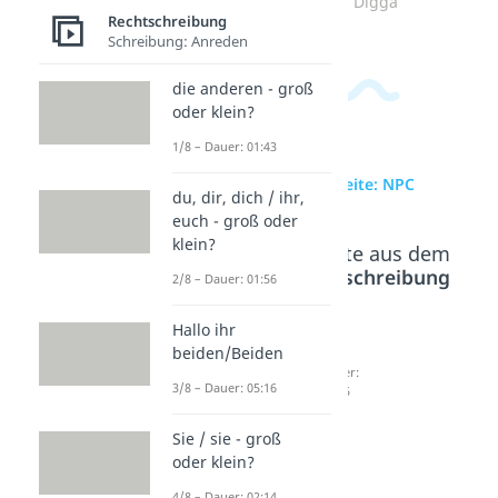
Zum Video: Digga
Rechtschreibung
Schreibung: Anreden
die anderen - groß
oder klein?
1/8 – Dauer: 01:43
zur Videoseite: NPC
du, dir, dich / ihr,
euch - groß oder
klein?
Beliebte Inhalte aus dem
Bereich
Rechtschreibung
2/8 – Dauer: 01:56
Hallo ihr
Sybau
fml
sus
beiden/Beiden
Dauer:
Abkürz
Dauer:
3/8 – Dauer: 05:16
02:21
02:25
ung
Dauer:
Sie / sie - groß
01:29
oder klein?
4/8 – Dauer: 02:14