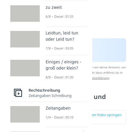
zu zweit
6/8 – Dauer: 01:33
Leidtun, leid tun
oder Leid tun?
7/8 – Dauer: 03:05
Einiges / einiges -
Nach Beantwortung speichern wir deine Antwort, um
groß oder klein?
Studyflix zu verbessern. Mehr dazu erfährst du in
8/8 – Dauer: 01:30
unserer
Datenschutzerklärung
.
Rechtschreibung
NPC in Trends und
Zeitangaben Schreibung
Memes
Zeitangaben
zur Stelle im Video springen
1/4 – Dauer: 05:10
(01:38)