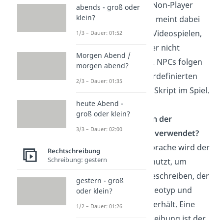
NPC steht für „Non-Player
abends - groß oder
klein?
Character“ und meint dabei
Spielfiguren in Videospielen,
1/3 – Dauer: 01:52
die du als Spieler nicht
Morgen Abend /
steuern kannst. NPCs folgen
morgen abend?
dabei einem vordefinierten
2/3 – Dauer: 01:35
Verhalten oder Skript im Spiel.
heute Abend -
groß oder klein?
Wie wird NPC in der
3/3 – Dauer: 02:00
Jugendsprache verwendet?
In der Jugendsprache wird der
Rechtschreibung
Schreibung: gestern
Begriff NPC benutzt, um
jemanden zu beschreiben, der
gestern - groß
sich immer stereotyp und
oder klein?
vorhersehbar verhält. Eine
1/2 – Dauer: 01:26
andere Umschreibung ist der