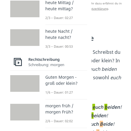
heute Mittag /
Studyflix zu verbessern. Mehr dazu erfährst du in
heute mittag?
unserer
Datenschutzerklärung
.
2/3 – Dauer: 02:27
euch beiden
heute Nacht /
Schreibweise
heute nacht?
3/3 – Dauer: 00:53
Achtung Testfrage: Schreibst du
Rechtschreibung
euch beiden
groß oder klein? In
Schreibung: morgen
der Formulierung
euch beiden
werden laut Duden sowohl
euch
Guten Morgen -
groß oder klein?
also auch
beiden
1/6 – Dauer: 01:27
kleingeschrieben
.
morgen früh /
✓
Gute Besserung
e
uch
b
eiden
!
morgen Früh?
✓
Alles Gute
e
uch
b
eiden
!
2/6 – Dauer: 02:02
✗
Viele Grüße an
euch
B
eide
!