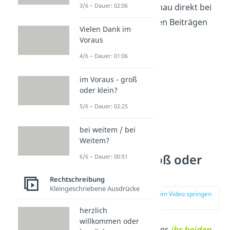
möchtest, dann schau direkt bei
3/6 – Dauer: 02:06
den entsprechenden Beiträgen
Vielen Dank im
vorbei!
Voraus
4/6 – Dauer: 01:06
im Voraus - groß
oder klein?
5/6 – Dauer: 02:25
bei weitem / bei
Weitem?
ihr beide groß oder
6/6 – Dauer: 00:51
klein?
Rechtschreibung
Kleingeschriebene Ausdrücke
zur Stelle im Video springen
(01:17)
herzlich
willkommen oder
Ob du
ihr beide
oder
ihr beiden