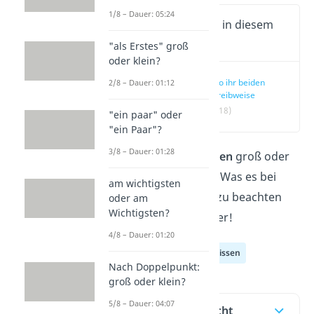
1/8 – Dauer: 05:24
Wichtige Inhalte in diesem
Video
"als Erstes" groß
oder klein?
Hallo ihr beiden
2/8 – Dauer: 01:12
Schreibweise
(00:18)
"ein paar" oder
"ein Paar"?
3/8 – Dauer: 01:28
Wird
Hallo ihr beiden
groß oder
klein geschrieben? Was es bei
am wichtigsten
dieser Begrüßung zu beachten
oder am
Wichtigsten?
gibt, erfährst du hier!
4/8 – Dauer: 01:20
Deutsch Allgemeinwissen
Nach Doppelpunkt:
groß oder klein?
5/8 – Dauer: 04:07
Inhaltsübersicht