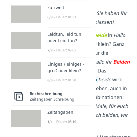
Euch?
zu zweit
✓
Hallo,
S
ie
beide! Sie haben Ihr
6/8 – Dauer: 01:33
Gepäck dort stehenlassen!
Leidtun, leid tun
Aber schreibst du
beide
in
Hallo
oder Leid tun?
ihr beide
groß oder klein? Ganz
7/8 – Dauer: 03:05
klar: Hier stimmt nur die
Kleinschreibung
.
Hallo ihr
Beiden
Einiges / einiges -
ist demnach
falsch
. Das
groß oder klein?
Indefinitpronomen
beide
wird
8/8 – Dauer: 01:30
immer kleingeschrieben, auch in
Rechtschreibung
den folgenden Kombinationen:
Zeitangaben Schreibung
alles beides, beide Male, für euch
Zeitangaben
beide, einer von euch
beiden, wir
1/4 – Dauer: 05:10
beide
etc.
✓
Hallo, ihr
b
eiden
! Hat einer von