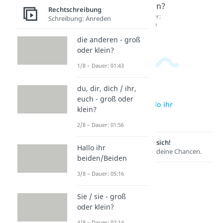
klein?
klein?
klein?
Rechtschreibung
Dauer:
Dauer:
Dauer:
Schreibung: Anreden
02:14
01:26
01:29
die anderen - groß
oder klein?
1/8 – Dauer: 01:43
du, dir, dich / ihr,
euch - groß oder
zur Videoseite: Hallo ihr
klein?
beiden/Beiden
2/8 – Dauer: 01:56
Lernen lohnt sich!
Hallo ihr
Entdecke hier deine Chancen.
beiden/Beiden
3/8 – Dauer: 05:16
Sie / sie - groß
oder klein?
4/8 – Dauer: 02:14