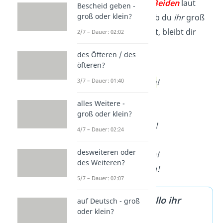
während
hallo ihr
Beiden
laut
Bescheid geben -
groß oder klein?
Duden falsch ist.
Ob du
ihr
groß
oder klein schreibst, bleibt dir
2/7 – Dauer: 02:02
überlassen.
des Öfteren / des
öfteren?
✓
Hallo, ihr
b
eid
e
!
✓
Hallo, ihr
b
eid
en
!
3/7 – Dauer: 01:40
alles Weitere -
✗
Hallo, ihr
B
eide
!
groß oder klein?
✗
Hallo, ihr
B
eiden
!
4/7 – Dauer: 02:24
desweiteren oder
✓
Hallo,
i
hr
beiden!
des Weiteren?
✓
Hallo,
I
hr
beiden!
5/7 – Dauer: 02:07
Komma bei
Hallo ihr
auf Deutsch - groß
oder klein?
beiden!