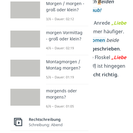
✗
Ich wünsche
euch
B
eiden
Morgen / morgen -
einen
schönen Urlaub!
groß oder klein?
3/6 – Dauer: 02:12
Übrigens:
Auch die Anrede
„Liebe
beide“
liest man immer häufiger.
morgen Vormittag
- groß oder klein?
Hier wird das
Pronomen
beide
wie gewohnt
kleingeschrieben
.
4/6 – Dauer: 02:19
Die eingedeutschte Floskel
„Liebe
Montagmorgen /
alle“
(engl.:
Dear All
) ist hingegen
Montag morgen?
grammatikalisch
nicht richtig
.
5/6 – Dauer: 01:19
morgends oder
morgens?
6/6 – Dauer: 01:05
Rechtschreibung
Schreibung: Abend