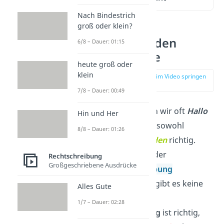
Nach Bindestrich
groß oder klein?
Hallo ihr beiden
6/8 – Dauer: 01:15
Schreibweise
heute groß oder
klein
zur Stelle im Video springen
(00:18)
7/8 – Dauer: 00:49
In der Anrede lesen wir oft
Hallo
Hin und Her
ihr beiden
.
Hier ist sowohl
8/8 – Dauer: 01:26
beide
als auch
beiden
richtig.
Aber Vorsicht: bei der
Rechtschreibung
Großgeschriebene Ausdrücke
Groß-/Kleinschreibung
von
beide/beiden
gibt es keine
Alles Gute
Wahlfreiheit! Nur
1/7 – Dauer: 02:28
die
Kleinschreibung
ist richtig,