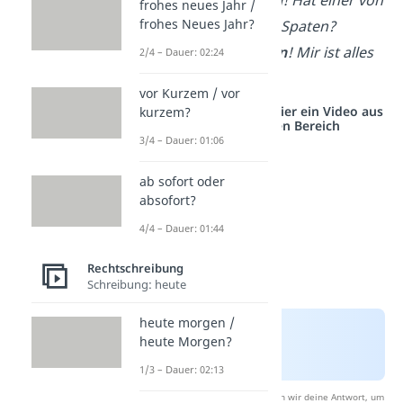
frohes neues Jahr /
frohes Neues Jahr?
euch
b
eiden
einen Spaten?
✗
Hallo, ihr
B
eiden
! Mir ist alles
2/4 – Dauer: 02:24
B
eides
recht!
vor Kurzem / vor
Studyflix vernetzt: Hier ein Video aus
kurzem?
einem anderen Bereich
3/4 – Dauer: 01:06
ab sofort oder
absofort?
4/4 – Dauer: 01:44
Rechtschreibung
Schreibung: heute
heute morgen /
heute Morgen?
1/3 – Dauer: 02:13
Nach Beantwortung speichern wir deine Antwort, um