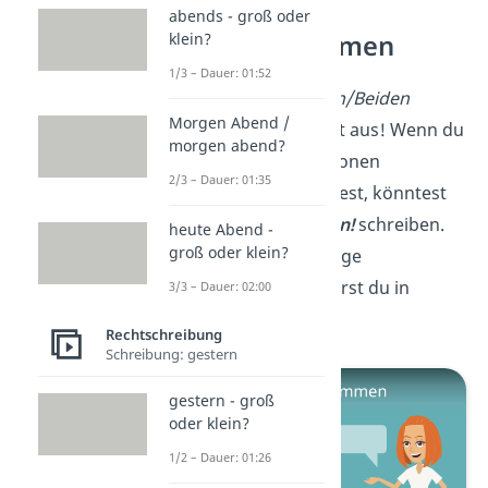
abends - groß oder
Hallo zusammen
klein?
1/3 – Dauer: 01:52
Mit
Hallo ihr beiden/Beiden
Morgen Abend /
kennst du dich jetzt aus! Wenn du
morgen abend?
mehr als zwei Personen
2/3 – Dauer: 01:35
ansprechen möchtest, könntest
du
Hallo zusammen!
schreiben.
heute Abend -
groß oder klein?
Alles über die richtige
Schreibweise erfährst du in
3/3 – Dauer: 02:00
diesem
Video!
Rechtschreibung
Schreibung: gestern
gestern - groß
oder klein?
1/2 – Dauer: 01:26