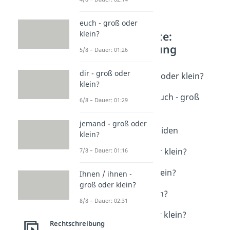
euch - groß oder
Weitere Inhalte:
klein?
Rechtschreibung
5/8 – Dauer: 01:26
Schreibung: Anreden
dir - groß oder
die anderen - groß oder klein?
klein?
Dauer: 01:43
du, dir, dich / ihr, euch - groß
6/8 – Dauer: 01:29
oder klein?
Dauer: 01:56
jemand - groß oder
Hallo ihr beiden/Beiden
klein?
Dauer: 05:16
Sie / sie - groß oder klein?
7/8 – Dauer: 01:16
Dauer: 02:14
euch - groß oder klein?
Ihnen / ihnen -
Dauer: 01:26
groß oder klein?
dir - groß oder klein?
8/8 – Dauer: 02:31
Dauer: 01:29
jemand - groß oder klein?
Rechtschreibung
Dauer: 01:16