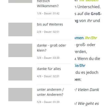
herzlich
Willkommen?
sagst, macht keinen Unterschied.
Du musst allerdings auf die
Groß-
1/8 – Dauer: 01:42
und Kleinschreibung
von
ihr
und
bis auf Weiteres
beide
achtgeben.
2/8 – Dauer: 02:51
Das
Personalpronomen
ihr/Ihr
kann in der
Anrede
groß- oder
danke - groß oder
klein?
kleingeschrieben werden,
3/8 – Dauer: 03:30
genauso wie
du/Du
. Wenn du die
Höflichkeitsform
Sie/Ihr
danke für alles
verwendest, musst du es jedoch
4/8 – Dauer: 02:01
immer
großschreiben
:
✓
Hallo,
i
hr
beiden! Vielen Dank
unter anderem /
unter Anderem?
für die Fotos.
5/8 – Dauer: 01:39
✓
Hallo,
I
hr
beiden! Wie geht es