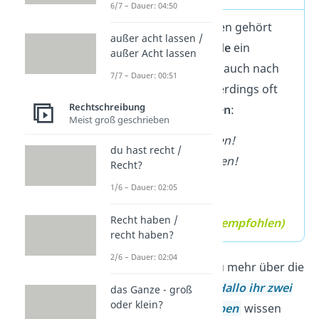
6/7 – Dauer: 04:50
Streng genommen gehört
außer acht lassen /
nach jeder Anrede
ein
außer Acht lassen
Komma
, deshalb auch nach
7/7 – Dauer: 00:51
Hallo
. Es wird allerdings oft
Rechtschreibung
auch
weggelassen
:
Meist groß geschrieben
✓
Hall
o i
hr beiden!
du hast recht /
✓
Hall
o
,
i
hr beiden!
Recht?
(empfohlen)
1/6 – Dauer: 02:05
✓
H
i i
hr beide!
Recht haben /
✓
H
i
,
i
hr beide!
(empfohlen)
recht haben?
2/6 – Dauer: 02:04
Übrigens:
Wenn du mehr über die
Schreibweise von
Hallo ihr zwei
das Ganze - groß
oder klein?
oder
Hallo ihr Lieben
wissen