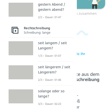
gestern Abend /
gestern abend?
Zum Video: Hallo zusammen
2/2 – Dauer: 01:47
Rechtschreibung
Schreibung: lange
seit langem / seit
Langem?
zur Videoseite: Hallo ihr
1/3 – Dauer: 01:07
beiden/Beiden
seit längerem / seit
Längerem?
Beliebte Inhalte aus dem
Bereich
Rechtschreibung
2/3 – Dauer: 01:46
solange oder so
Sie / sie
euch -
dir -
lange?
- groß
groß
groß
3/3 – Dauer: 02:23
oder
oder
oder