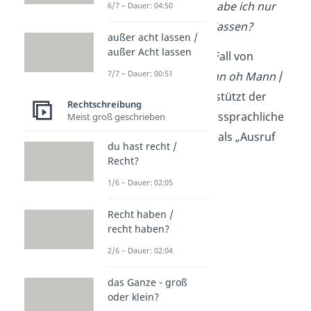
Oh Mann
, wo habe ich nur
6/7 – Dauer: 04:50
meine Brille gelassen?
außer acht lassen /
außer Acht lassen
Gut zu wissen:
Im Fall von
7/7 – Dauer: 00:51
Mannomann
/
Mann oh Mann
/
man oh man
unterstützt der
Rechtschreibung
Duden die umgangssprachliche
Meist groß geschrieben
Form
Mannomann
als „Ausruf
du hast recht /
des Erstaunens“.
Recht?
1/6 – Dauer: 02:05
Recht haben /
recht haben?
2/6 – Dauer: 02:04
das Ganze - groß
oder klein?