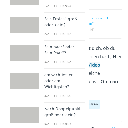
Video
1/8 – Dauer: 05:24
Oh man oder Oh
"als Erstes" groß
Mann?
oder klein?
(00:14)
2/8 – Dauer: 01:12
"ein paar" oder
Oh Mann, du fragst dich, ob du
"ein Paar"?
das richtig geschrieben hast? Hier
3/8 – Dauer: 01:28
im Beitrag und im
Video
erklären wir dir, welche
am wichtigsten
oder am
Schreibweise richtig ist:
Oh man
Wichtigsten?
oder
Oh Mann
.
4/8 – Dauer: 01:20
Deutsch Allgemeinwissen
Nach Doppelpunkt:
groß oder klein?
5/8 – Dauer: 04:07
Inhaltsübersicht