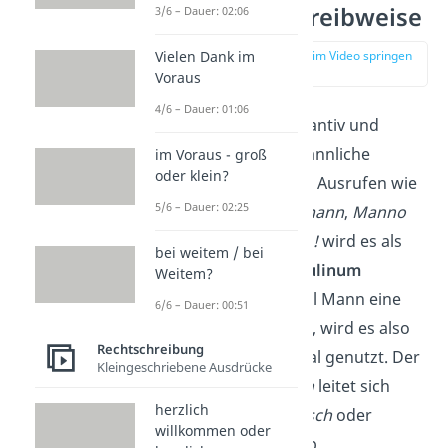
Richtige Schreibweise
3/6 – Dauer: 02:06
zur Stelle im Video springen
Vielen Dank im
(00:59)
Voraus
4/6 – Dauer: 01:06
Mann
ist ein Substantiv und
bezeichnet eine männliche
im Voraus - groß
oder klein?
Person. Als Teil von Ausrufen wie
5/6 – Dauer: 02:25
Oh Mann
,
Mannomann
,
Manno
oder einfach
Mann!
wird es als
bei weitem / bei
generisches Maskulinum
Weitem?
verwendet. Obwohl Mann eine
6/6 – Dauer: 00:51
maskuline Form ist, wird es also
Rechtschreibung
geschlechterneutral genutzt. Der
Kleingeschriebene Ausdrücke
Ausdruck
Oh Mann
leitet sich
herzlich
dabei von
Oh Mensch
oder
willkommen oder
einfach
Mensch!
ab.