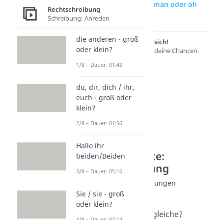
zur Videoseite: Oh man oder oh
Rechtschreibung
Mann?
Schreibung: Anreden
die anderen - groß
Lernen lohnt sich!
oder klein?
Entdecke hier deine Chancen.
1/8 – Dauer: 01:43
du, dir, dich / ihr,
euch - groß oder
klein?
2/8 – Dauer: 01:56
Hallo ihr
Weitere Inhalte:
beiden/Beiden
Rechtschreibung
3/8 – Dauer: 05:16
Häufige Fehler: Wendungen
als oder wie?
Sie / sie - groß
oder klein?
Dauer: 02:50
dasselbe oder das gleiche?
4/8 – Dauer: 02:14