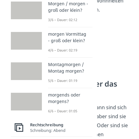
Regeln und Gewohnheiten
Morgen / morgen -
getätigt werden.
groß oder klein?
3/6 – Dauer: 02:12
morgen Vormittag
- groß oder klein?
4/6 – Dauer: 02:19
Montagmorgen /
Montag morgen?
5/6 – Dauer: 01:19
dasselbe oder das
Gleiche?
morgends oder
morgens?
Oh man und Oh Mann sind sich
6/6 – Dauer: 01:05
zwar sehr ähnlich, aber sind sie
Rechtschreibung
deshalb
dasselbe
? Oder sind sie
Schreibung: Abend
das Gleiche
? Welchen