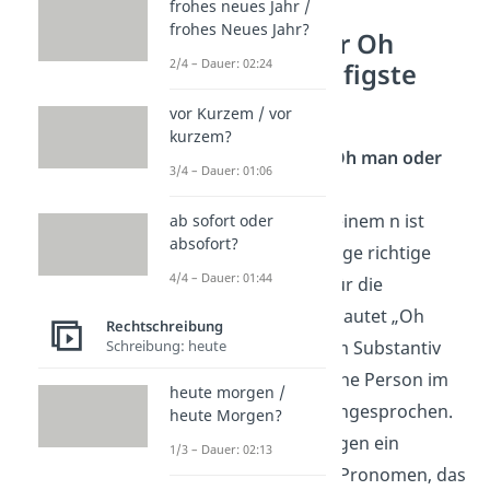
frohes neues Jahr /
frohes Neues Jahr?
Oh man oder Oh
2/4 – Dauer: 02:24
Mann — häufigste
Fragen
vor Kurzem / vor
kurzem?
Schreibt man Oh man oder
3/4 – Dauer: 01:06
Oh mann?
„Oh man“ mit einem n ist
ab sofort oder
absofort?
falsch. Die einzige richtige
4/4 – Dauer: 01:44
Schreibweise für die
Redewendung lautet „Oh
Rechtschreibung
Schreibung: heute
Mann“. Mit dem Substantiv
„Mann“ wird eine Person im
heute morgen /
Ausruf direkt angesprochen.
heute Morgen?
„Man“ ist dagegen ein
1/3 – Dauer: 02:13
unbestimmtes Pronomen, das