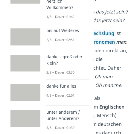
herzlich
Willkommen?
Oh Mann
, muss das jetzt sein?
1/8 – Dauer: 01:42
Mensch
, muss das jetzt sein?
bis auf Weiteres
Die häufigste
Verwechslung
ist
2/8 – Dauer: 02:51
mit dem
Indefinitpronomen
man
.
Man
spricht niemanden direkt an,
danke - groß oder
sondern ist eher an die
klein?
Allgemeinheit
gerichtet. Daher
3/8 – Dauer: 03:30
ist auch der Ausruf
Oh man
genauso
falsch
wie
Oh manche
.
danke für alles
4/8 – Dauer: 02:01
Oh man
kann auch als
Übernahme aus dem
Englischen
unter anderem /
(von „man“ = Mann, Mensch)
unter Anderem?
gesehen werden. Im deutschen
5/8 – Dauer: 01:39
Sprachgebrauch ist es dadurch