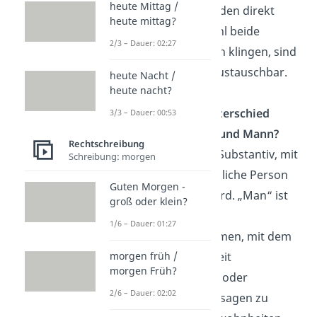
heute Mittag /
sich an niemanden direkt
heute mittag?
wendet. Obwohl beide
2/3 – Dauer: 02:27
Varianten gleich klingen, sind
sie also nicht austauschbar.
heute Nacht /
heute nacht?
Was ist der Unterschied
3/3 – Dauer: 00:53
zwischen man und Mann?
Rechtschreibung
„Mann“ ist ein Substantiv, mit
Schreibung: morgen
dem eine männliche Person
Guten Morgen -
beschrieben wird. „Man“ ist
groß oder klein?
dagegen ein
1/6 – Dauer: 01:27
Indefinitpronomen, mit dem
die Allgemeinheit
morgen früh /
morgen Früh?
angesprochen, oder
2/6 – Dauer: 02:02
allgemeine Aussagen zu