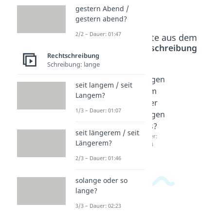
Mann?
gestern Abend /
gestern abend?
2/2 – Dauer: 01:47
Beliebte Inhalte aus dem
Bereich
Rechtschreibung
Rechtschreibung
Schreibung: lange
währen
gemäß
wegen
seit langem / seit
d dem
dem
dem
Langem?
oder
oder
oder
1/3 – Dauer: 01:07
des?
des?
wegen
Dauer:
Dauer:
des?
seit längerem / seit
01:26
01:11
Dauer:
Längerem?
02:04
2/3 – Dauer: 01:46
solange oder so
lange?
3/3 – Dauer: 02:23