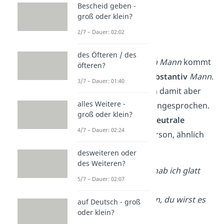
aber
immer falsch
:
Bescheid geben -
groß oder klein?
✗ Oh man
2/7 – Dauer: 02:02
✗ Oh Mann
des Öfteren / des
Die
Interjektion
oh Mann
kommt
öfteren?
tatsächlich vom
Substantiv
Mann
.
3/7 – Dauer: 01:40
Inzwischen werden damit aber
alles Weitere -
nicht nur Männer angesprochen.
groß oder klein?
Mann
gilt hier als
neutrale
4/7 – Dauer: 02:24
Anrede
für eine Person, ähnlich
wie
Mensch
.
desweiteren oder
des Weiteren?
Oh Mann
, das hab ich glatt
5/7 – Dauer: 02:07
vergessen!
Oh Mann
, Karen, du wirst es
auf Deutsch - groß
oder klein?
nicht glauben!