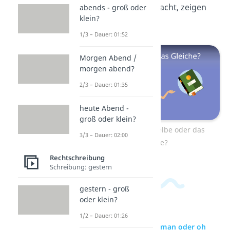
Unterschied das macht, zeigen
abends - groß oder
klein?
wir dir
hier.
1/3 – Dauer: 01:52
Morgen Abend /
morgen abend?
2/3 – Dauer: 01:35
heute Abend -
groß oder klein?
Zum Video: dasselbe oder das
3/3 – Dauer: 02:00
Gleiche?
Rechtschreibung
Schreibung: gestern
gestern - groß
oder klein?
1/2 – Dauer: 01:26
zur Videoseite: Oh man oder oh