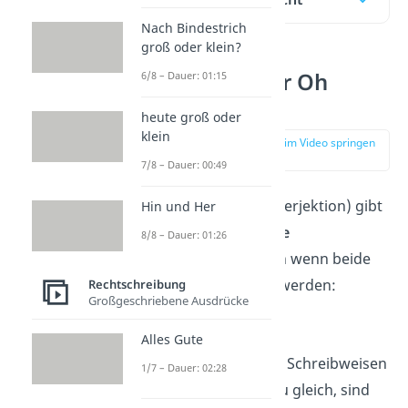
Nach Bindestrich
groß oder klein?
Oh man oder Oh
6/8 – Dauer: 01:15
Mann?
heute groß oder
klein
zur Stelle im Video springen
(00:14)
7/8 – Dauer: 00:49
Für den Ausruf (Interjektion) gibt
Hin und Her
es nur
eine richtige
8/8 – Dauer: 01:26
Schreibweise
, auch wenn beide
häufig verwendet werden:
Rechtschreibung
Großgeschriebene Ausdrücke
✓ oh Mann
Alles Gute
Andere verbreitete Schreibweisen
1/7 – Dauer: 02:28
klingen zwar genau gleich, sind