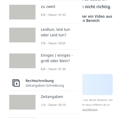
allerdings trotzdem
nicht richtig
.
zu zweit
6/8 – Dauer: 01:33
Studyflix vernetzt: Hier ein Video aus
einem anderen Bereich
Leidtun, leid tun
oder Leid tun?
7/8 – Dauer: 03:05
Einiges / einiges -
groß oder klein?
8/8 – Dauer: 01:30
Rechtschreibung
Zeitangaben Schreibung
Zeitangaben
Nach Beantwortung speichern wir deine Antwort, um
Studyflix zu verbessern. Mehr dazu erfährst du in
1/4 – Dauer: 05:10
unserer
Datenschutzerklärung
.