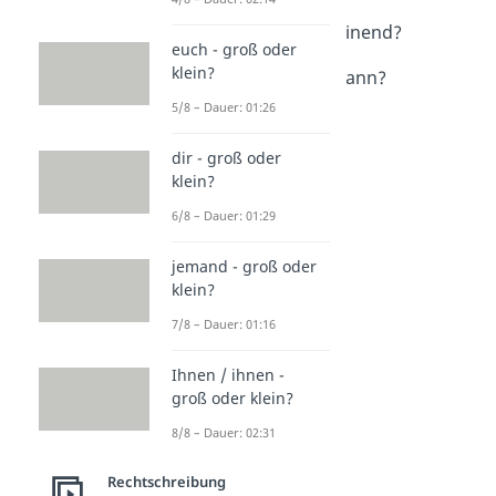
Dauer: 02:08
scheinbar / anscheinend?
euch - groß oder
Dauer: 03:09
klein?
Oh man oder oh Mann?
Dauer: 02:17
5/8 – Dauer: 01:26
dir - groß oder
klein?
6/8 – Dauer: 01:29
jemand - groß oder
klein?
7/8 – Dauer: 01:16
Ihnen / ihnen -
groß oder klein?
8/8 – Dauer: 02:31
Rechtschreibung