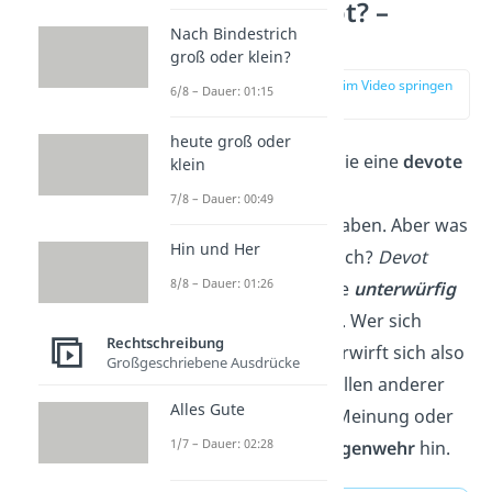
Was ist devot? –
Nach Bindestrich
Definition
groß oder klein?
zur Stelle im Video springen
6/8 – Dauer: 01:15
(00:13)
heute groß oder
Es gibt Personen, die eine
devote
klein
Einstellung
oder
7/8 – Dauer: 00:49
Verhaltensweise
haben. Aber was
Hin und Her
heißt
devot
eigentlich?
Devot
8/8 – Dauer: 01:26
bedeutet so viel wie
unterwürfig
oder
sehr demütig
. Wer sich
Rechtschreibung
devot verhält, unterwirft sich also
Großgeschriebene Ausdrücke
aus Prinzip dem Willen anderer
Alles Gute
und nimmt deren Meinung oder
1/7 – Dauer: 02:28
Verhalten
ohne Gegenwehr
hin.