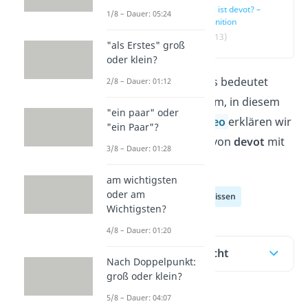
Was ist devot? –
1/8 – Dauer: 05:24
Definition
(00:13)
"als Erstes" groß
oder klein?
Du fragst dich: Was bedeutet
2/8 – Dauer: 01:12
devot?
Kein Problem, in diesem
"ein paar" oder
Beitrag
und im
Video
erklären wir
"ein Paar"?
dir die Bedeutung von
devot
mit
3/8 – Dauer: 01:28
vielen Beispielen!
am wichtigsten
oder am
Deutsch Allgemeinwissen
Wichtigsten?
4/8 – Dauer: 01:20
Inhaltsübersicht
Nach Doppelpunkt:
groß oder klein?
5/8 – Dauer: 04:07