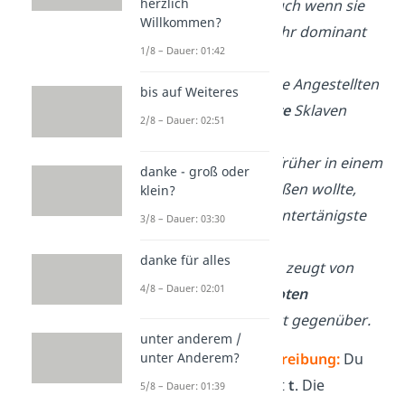
herzlich
devote
Frau, auch wenn sie
Willkommen?
vor anderen sehr dominant
1/8 – Dauer: 01:42
auftritt.
Du kannst deine Angestellten
bis auf Weiteres
nicht wie
devote
Sklaven
2/8 – Dauer: 02:51
behandeln!
Wenn jemand früher in einem
danke - groß oder
Brief
devot
grüßen wollte,
klein?
schrieb man „untertänigste
3/8 – Dauer: 03:30
Grüße“.
danke für alles
Tiere zu opfern zeugt von
4/8 – Dauer: 02:01
einer sehr
devoten
Einstellung Gott gegenüber.
unter anderem /
unter Anderem?
Vorsicht, Rechtschreibung:
Du
schreibst
devo
t
mit
t
. Die
5/8 – Dauer: 01:39