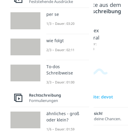
Feststehende Ausdrücke
Beliebte Inhalte aus dem
Bereich
Rechtschreibung
per se
1/3 – Dauer: 03:20
eloque
Redund
Index
nt
anz
Plural
wie folgt
Dauer:
Dauer:
Dauer:
01:44
03:53
03:20
2/3 – Dauer: 02:11
To-dos
Schreibweise
3/3 – Dauer: 01:00
Rechtschreibung
zur Videoseite: devot
Formulierungen
ähnliches - groß
Lernen lohnt sich!
Entdecke hier deine Chancen.
oder klein?
1/6 – Dauer: 01:59