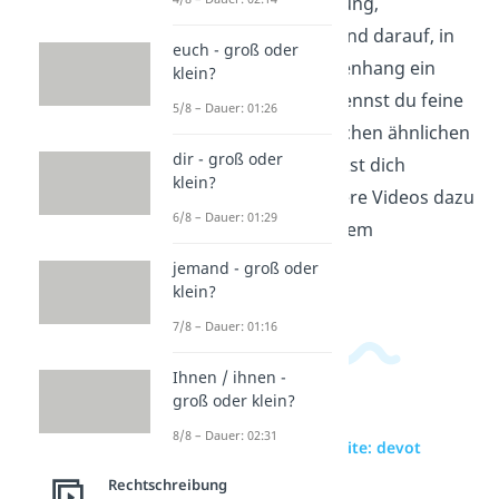
schaut auf Bedeutung,
Rechtschreibung und darauf, in
euch - groß oder
welchem Zusammenhang ein
klein?
Wort passt. So erkennst du feine
5/8 – Dauer: 01:26
Unterschiede zwischen ähnlichen
dir - groß oder
Wörtern und drückst dich
klein?
genauer aus. Weitere Videos dazu
6/8 – Dauer: 01:29
findest du in unserem
Deutschbereich
.
jemand - groß oder
klein?
7/8 – Dauer: 01:16
Ihnen / ihnen -
groß oder klein?
8/8 – Dauer: 02:31
zur Videoseite: devot
Rechtschreibung