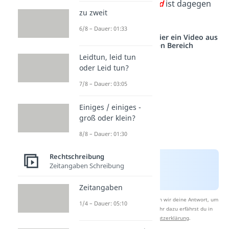
Schreibweise
devo
d
ist dagegen
zu zweit
falsch.
6/8 – Dauer: 01:33
Studyflix vernetzt: Hier ein Video aus
einem anderen Bereich
Leidtun, leid tun
oder Leid tun?
7/8 – Dauer: 03:05
Einiges / einiges -
groß oder klein?
8/8 – Dauer: 01:30
Rechtschreibung
Zeitangaben Schreibung
Zeitangaben
Nach Beantwortung speichern wir deine Antwort, um
1/4 – Dauer: 05:10
Studyflix zu verbessern. Mehr dazu erfährst du in
unserer
Datenschutzerklärung
.