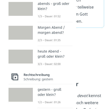
beschreibt, wie sich
abends - groß oder
Menschen früher teilweise
klein?
wie Sklaven
ihrem Gott
1/3 – Dauer: 01:52
verschrieben haben.
Morgen Abend /
morgen abend?
2/3 – Dauer: 01:35
heute Abend -
groß oder klein?
3/3 – Dauer: 02:00
Rechtschreibung
Schreibung: gestern
Fremdwörter
gestern - groß
oder klein?
Die Bedeutung von
devot
kennst
du jetzt. Wenn du noch weitere
1/2 – Dauer: 01:26