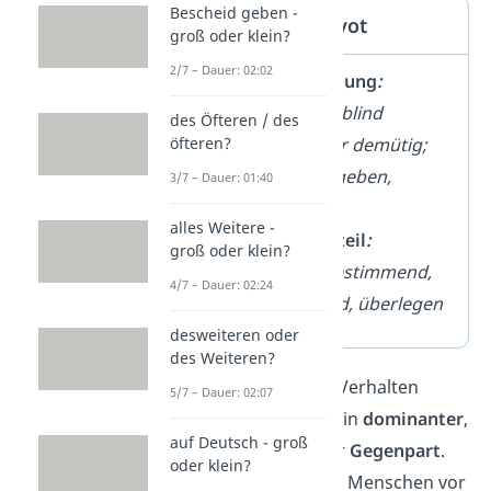
Bescheid geben -
dominant / devot
groß oder klein?
2/7 – Dauer: 02:02
devot
Bedeutung
:
unterwürfig, blind
des Öfteren / des
öfteren?
ergeben, sehr demütig;
auch: gottergeben,
3/7 – Dauer: 01:40
fromm
alles Weitere -
devot
Gegenteil
:
groß oder klein?
dominant,
bestimmend,
4/7 – Dauer: 02:24
beherrschend, überlegen
desweiteren oder
des Weiteren?
Zu jedem devoten Verhalten
5/7 – Dauer: 02:07
gehört aber auch ein
dominanter
,
auf Deutsch - groß
also bestimmender
Gegenpart
.
oder klein?
Früher zeigten sich Menschen vor