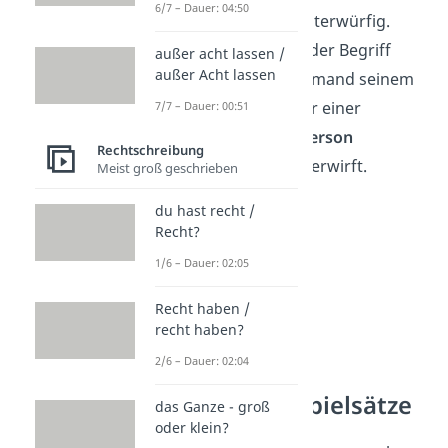
6/7 – Dauer: 04:50
Gott
devot, also unterwürfig.
Heutzutage meint der Begriff
außer acht lassen /
außer Acht lassen
häufig, dass sich jemand seinem
Sexualpartner
oder einer
7/7 – Dauer: 00:51
übergeordneten Person
Rechtschreibung
bedingungslos unterwirft.
Meist groß geschrieben
du hast recht /
Recht?
1/6 – Dauer: 02:05
Recht haben /
recht haben?
2/6 – Dauer: 02:04
devot – Beispielsätze
das Ganze - groß
oder klein?