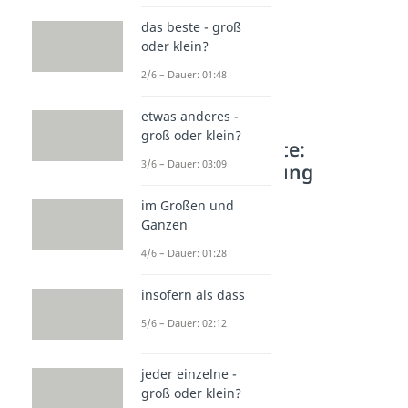
das beste - groß
oder klein?
2/6 – Dauer: 01:48
etwas anderes -
groß oder klein?
Weitere Inhalte:
3/6 – Dauer: 03:09
Rechtschreibung
Fremdwörter
im Großen und
Fremdwörter
Ganzen
Dauer: 04:59
4/6 – Dauer: 01:28
obligatorisch
Dauer: 02:51
autark
insofern als dass
Dauer: 02:32
5/6 – Dauer: 02:12
volatil
Dauer: 03:16
devot
jeder einzelne -
Dauer: 02:23
groß oder klein?
eloquent