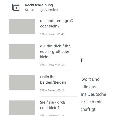
Rechtschreibung
Schreibung: Anreden
die anderen - groß
oder klein?
1/8 – Dauer: 01:43
du, dir, dich / ihr,
euch - groß oder
klein?
Fremdwörter
verstehen
2/8 – Dauer: 01:56
Hallo ihr
Devot ist ein Fremdwort und
beiden/Beiden
gehört zu Wörtern, die aus
3/8 – Dauer: 05:16
anderen Sprachen ins Deutsche
gekommen sind. Wer sich mit
Sie / sie - groß
oder klein?
Fremdwörtern beschäftigt,
4/8 – Dauer: 02:14