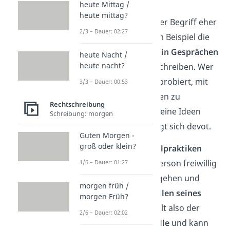
heute Mittag /
heute mittag?
Heutzutage
wird der Begriff eher
2/3 – Dauer: 02:27
verwendet, um zum Beispiel die
unterwürfige Rolle
in Gesprächen
heute Nacht /
heute nacht?
oder
im Job
zu beschreiben. Wer
also gar nicht erst probiert, mit
3/3 – Dauer: 00:53
eigenen Argumenten zu
Rechtschreibung
überzeugen oder seine Ideen
Schreibung: morgen
durchzusetzen, zeigt sich devot.
Guten Morgen -
groß oder klein?
In Bezug auf
Sexualpraktiken
lässt eine devote Person freiwillig
1/6 – Dauer: 01:27
Dinge über sich ergehen und
morgen früh /
ergibt sich dem
Willen seines
morgen Früh?
Partners
. Hier erhält also der
2/6 – Dauer: 02:02
Partner die
Kontrolle
und kann