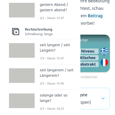
Fremdwörter
und ihre Bedeutung
gestern Abend /
kennenlernen möchtest, schau
gestern abend?
am besten in unserem
Beitrag
2/2 – Dauer: 01:47
über Fremdwörter
vorbei!
Rechtschreibung
Schreibung: lange
seit langem / seit
Langem?
1/3 – Dauer: 01:07
seit längerem / seit
Längerem?
Zum Video: Fremdwörter
2/3 – Dauer: 01:46
devot — häufigste
solange oder so
lange?
Fragen
(ausklappen)
3/3 – Dauer: 02:23