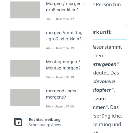
Morgen / morgen -
bestimmen, was die Person tun
groß oder klein?
soll oder fühlt.
3/6 – Dauer: 02:12
devot – Wortherkunft
morgen Vormittag
- groß oder klein?
Das Fremdwort
devot
stammt
4/6 – Dauer: 02:19
aus dem Lateinischen
Montagmorgen /
devotus
, was
„gottergeben“
Montag morgen?
oder
„fromm“
bedeutet. Das
5/6 – Dauer: 01:19
zugehörige Verb
devovere
bedeutet
„sich aufopfern“
,
morgends oder
morgens?
„hingeben“
oder
„zum
6/6 – Dauer: 01:05
Sühnopfer bestimmen“
. Das
erklärt also die ursprüngliche,
Rechtschreibung
religiöse Wortbedeutung und
Schreibung: Abend