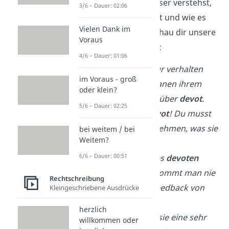
Damit du noch besser verstehst,
3/6 – Dauer: 02:06
was
devot
bedeutet und wie es
Vielen Dank im
verwendet wird, schau dir unsere
Voraus
devot Beispiele
an:
4/6 – Dauer: 01:06
In einer Diktatur verhalten
im Voraus - groß
sich die Untertanen ihrem
oder klein?
Diktator gegenüber
devot
.
5/6 – Dauer: 02:25
Sei nicht so
devot
! Du musst
nicht alles hinnehmen, was sie
bei weitem / bei
Weitem?
behauptet!
6/6 – Dauer: 00:51
Aufgrund seines
devoten
Verhaltens bekommt man nie
Rechtschreibung
ein ehrliches Feedback von
Kleingeschriebene Ausdrücke
ihm.
herzlich
Im Privaten ist sie eine sehr
willkommen oder