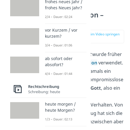
frohes neues Jahr /
frohes Neues Jahr?
Devote Person –
2/4 – Dauer: 02:24
Definition
vor Kurzem / vor
zur Stelle im Video springen
kurzem?
(01:23)
3/4 – Dauer: 01:06
Das
Adjektiv
devot
wurde früher
ab sofort oder
im Bezug auf
Religion
verwendet.
absofort?
„Devot sein“ war damals ein
4/4 – Dauer: 01:44
Ausdruck für die kompromisslose
Rechtschreibung
Unterwerfung vor Gott
, also ein
Schreibung: heute
sehr
frommes
heute morgen /
und
ehrfürchtiges
Verhalten. Von
heute Morgen?
dem religiösen Bezug hat sich die
1/3 – Dauer: 02:13
devot Bedeutung inzwischen aber
ziemlich gelöst.