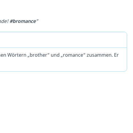
unde!
#bromance
”
chen Wörtern „brother“ und „romance“ zusammen. Er
.